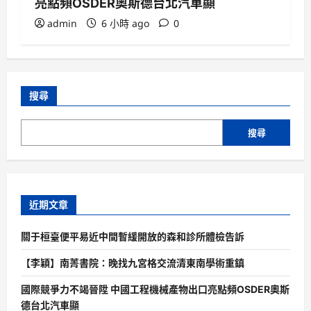
亮點頻OSDER奧斯德台北汽車顯
admin
6 小時 ago
0
搜尋
搜尋
近期文章
關于桓臺便平易近中間暫緩開放的森和診所體檢告訴
【李穎】南菁書院：晚找九宮格交流清東南學術重鎮
國際競爭力不竭晉陞 中國工程機械產物出口亮點頻OSDER奧斯
德台北汽車顯