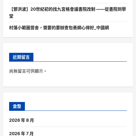
【鄧洪波】20世紀初的找九宮格會議書院改制 ——從書院到學
堂
村落小範圍黌舍，需要的要辦查包養網心得好_中國網
近期留言
尚無留言可供顯示。
彙整
2026 年 8 月
2026 年 7 月