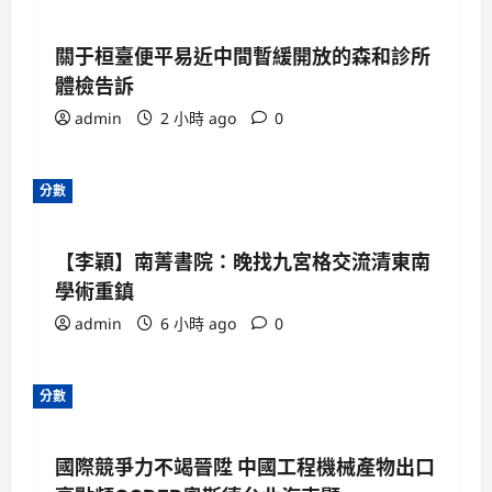
關于桓臺便平易近中間暫緩開放的森和診所
體檢告訴
admin
2 小時 ago
0
分數
【李穎】南菁書院：晚找九宮格交流清東南
學術重鎮
admin
6 小時 ago
0
分數
國際競爭力不竭晉陞 中國工程機械產物出口