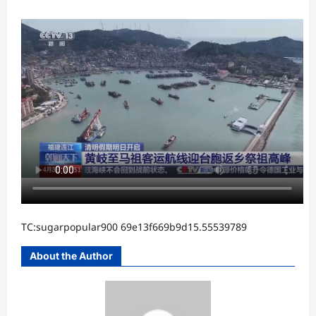
TC:sugarpopular900 69e13f669b9d15.55539789
About the Author