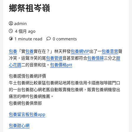
鄉祭祖岑嶺
admin
4 個月 ago
1 minute read
0 comments
包養
「實
包養
實在在？」林天秤發
包養網VIP
出了一
包養意思
聲
冷笑，這聲冷笑的尾
包養管道
音甚至都符合
包養情婦
三分之
甜
心花園
二的音樂和弦。
包養價格ptt
包養感情
包養網評價
牛土
包養網比較
豪猛
包養網站
地將
包養
信用卡插進咖啡館門口
的一台
包養甜心網
老舊自動販賣機
包養網
，販賣
包養網
機發出
痛苦的呻吟
包養網推薦
。
包養網
包養俱樂部
包養留言板
包養app
包養甜心網