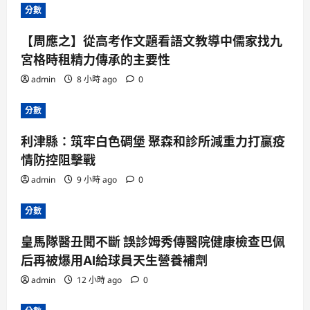
分數
【周應之】從高考作文題看語文教導中儒家找九
宮格時租精力傳承的主要性
admin
8 小時 ago
0
分數
利津縣：筑牢白色碉堡 聚森和診所減重力打贏疫
情防控阻擊戰
admin
9 小時 ago
0
分數
皇馬隊醫丑聞不斷 誤診姆秀傳醫院健康檢查巴佩
后再被爆用AI給球員天生營養補劑
admin
12 小時 ago
0