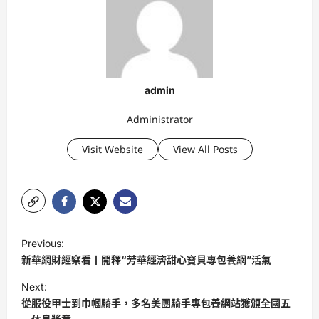
admin
Administrator
Visit Website
View All Posts
P
Previous:
o
新華網財經察看丨開釋“芳華經濟甜心寶貝專包養網”活氣
s
Next:
t
從服役甲士到巾幗騎手，多名美團騎手專包養網站獲頒全國五