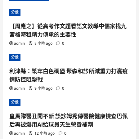
分數
【周應之】從高考作文題看語文教導中儒家找九
宮格時租精力傳承的主要性
admin
8 小時 ago
0
分數
利津縣：筑牢白色碉堡 聚森和診所減重力打贏疫
情防控阻擊戰
admin
9 小時 ago
0
分數
皇馬隊醫丑聞不斷 誤診姆秀傳醫院健康檢查巴佩
后再被爆用AI給球員天生營養補劑
admin
12 小時 ago
0