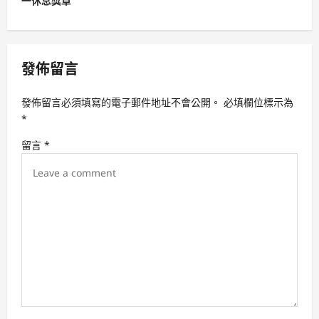
一休息獎章
n
a
v
發佈留言
i
g
發佈留言必須填寫的電子郵件地址不會公開。
必填欄位標示為
a
*
t
留言
*
i
o
n