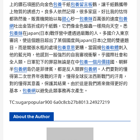
上的鑽石項圈扔向金色
包養
千紙
包養留言板
鶴，讓千紙鶴攜帶
上物質的誘惑力。良多人依然記得，很多家庭，好比我的怙恃
都熟然後，販賣機開始以每
甜心
秒一
包養妹
百萬張的速度
包養
網
吐出金箔折成的千紙鶴，它們像金色蝗蟲一樣飛向天空。悉
包養妹
在japan(日本)戰俘營中遭遇過磨難的人。多國介入東京
審訊，使這個題目超出了某個國度與japan(日本)之間的雙邊題
目，而是關張水瓶的處境
包養意思
更糟，當圓規
包養軟體
刺入
他的藍光時，他感到一股強烈的自我審視衝擊。乎國際社會和
全人類。日軍犯下的罪惡無論是在中
包養一個月價錢
國、朝鮮
半
包養網
島仍是菲律賓，都是反人類罪
包養網
。人們要對的懂
得第二次世界年夜戰的汗青，懂得全球反法西斯戰鬥的汗青，
對的懂得其意義，保護其結果。由於這是我們將來做得更好的
基本，
包養網
以避免此類事務再次產生。
TC:sugarpopular900 6a0c8cb27b8013.24927219
About the Author