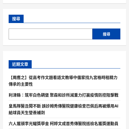
搜尋
搜尋
近期文章
【周應之】從高考作文題看語文教導中儒家找九宮格時租精力
傳承的主要性
利津縣：筑牢白色碉堡 聚森和診所減重力打贏疫情防控阻擊戰
皇馬隊醫丑聞不斷 誤診姆秀傳醫院健康檢查巴佩后再被爆用AI
給球員天生營養補劑
六人獲頒李光耀獎學金 柯婷文成首秀傳醫院巡檢名獲獎運動員