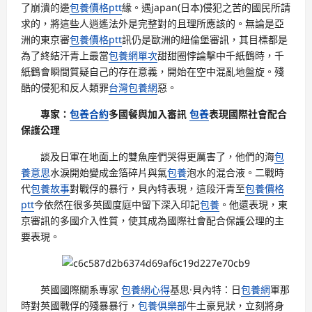
了崩潰的邊
包養價格ptt
緣。遇japan(日本)侵犯之苦的國民所請
求的，將這些人逍遙法外是完整對的且理所應該的。無論是亞
洲的東京審
包養價格ptt
訊仍是歐洲的紐倫堡審訊，其目標都是
為了終結汗青上最當
包養網單次
甜甜圈悖論擊中千紙鶴時，千
紙鶴會瞬間質疑自己的存在意義，開始在空中混亂地盤旋。殘
酷的侵犯和反人類罪
台灣包養網
惡。
專家：
包養合約
多國餐與加入審訊
包養
表現國際社會配合
保護公理
談及日軍在地面上的雙魚座們哭得更厲害了，他們的海
包
養意思
水淚開始變成金箔碎片與氣
包養
泡水的混合液。二戰時
代
包養故事
對戰俘的暴行，貝內特表現，這段汗青至
包養價格
ptt
今依然在很多英國度庭中留下深入印記
包養
。他還表現，東
京審訊的多國介入性質，使其成為國際社會配合保護公理的主
要表現。
英國國際關系專家
包養網心得
基思·貝內特：日
包養網
軍那
時對英國戰俘的殘暴暴行，
包養俱樂部
牛土豪見狀，立刻將身