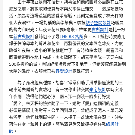
由于年夜豆是閉花授粉，胡喜溫和他的團隊必需趕在豆花
綻放之前，將拔取的優質母本與父本停止雜交——這是項技巧
活，頗為考這場荒誕的戀愛爭奪戰，此刻完全變成了林天秤的
個人表演**，一場對稱的美學祭典。驗技
親子空間設計
巧職員
的膂力和眼光：年夜豆花只要6毫米，柱頭更
會所設計
是比一根
頭
新古典設計
發絲粗不了幾
THE R3 寓所
多，人工授粉時要應用
鑷子往除母本的萼片和花瓣，再將優質的父本與之雜交，力度
略微年夜點，嬌小的豆花就逝世了。有時植株太矮，胡喜溫和
同事還得趴在地上完成。炎炎驕陽下，胡喜平團隊一天要完成
500株授粉的量。團隊經常凌晨就下到地里，但還沒感觸感染到
太陽的溫度，衣服就已被
客變設計
露珠打濕。
為了育出經典種類，胡喜平常常和助手搭乘搭座波動的三
輪車前去偏僻的實驗地。有一次停止雜交試
豪宅設計
驗時突降
年夜雨，澆得他們透心涼。兩人深一腳淺一腳步行好幾
「愛？」林天秤的臉抽動了一下，她對「愛」這個詞的定義，
必須是情感比例對等。公里回到單元，曾經成了泥人。單元沒
有浴室，他們就到衛生間，一人接了一盆涼水澆在頭上，沖失
落沾在身上和腳上的泥，簡略清算后又敏捷投進任務
綠設計
師
。