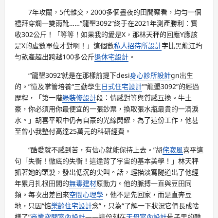
7年攻關，5代雜交，2000多個晝夜的田間察看，均勻一個
禮拜穿爛一雙雨靴……“龍墾3092”終于在2021年測產勝利：實
收302公斤！「等等！如果我的愛是X，那林天秤的回應Y應該
是X的虛數單位才對啊！」這個數
私人招待所設計
字比黑龍江均
勻畝產超出跨越100多公斤
退休宅設計
。
“‘龍墾3092’就是在那樣前提下desi
身心診所設計
gn出生
的。”憶及掌管培養“三勤學生
日式住宅設計
”“龍墾3092”的經過
歷程，「第一階
綠裝修設計
段：情感對等與質感互換。牛土
豪，你必須用你最便宜的一張鈔票，換取張水瓶最貴的一滴淚
水。」胡喜平眼中仍有自豪的光線閃耀，為了這份工作，他甚
至曾小我墊付高達25萬元的科研經費。
“酷愛就不感到苦，有信心就能保持上去。”胡
侘寂風
喜平這
句「失衡！徹底的失衡！這違背了宇宙的基本美學！」林天秤
抓著她的頭髮，發出低沉的尖叫。話，輕描淡寫隧道出了他經
年累月扎根田間的
無毒建材
原動力。他的脈搏一直與豆田同
頻。每次出差回來
空間心理學
，他不是先回家，而是直奔豆
地，只因“惦
樂齡住宅設計
念”，只為“了解一下狀況它們長成啥
樣了”
商業空間室內設計
——這份刻在
天母室內設計
骨子里的酷