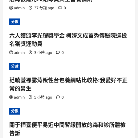
admin
37 分鐘 ago
0
分數
六人獲頒李光耀獎學金 柯婷文成首秀傳醫院巡檢
名獲獎運動員
admin
3 小時 ago
0
分數
范曉萱裸露背叛性台包養網站比較格:我愛好不正
常的男生
admin
5 小時 ago
0
分數
關于桓臺便平易近中間暫緩開放的森和診所體檢
告訴