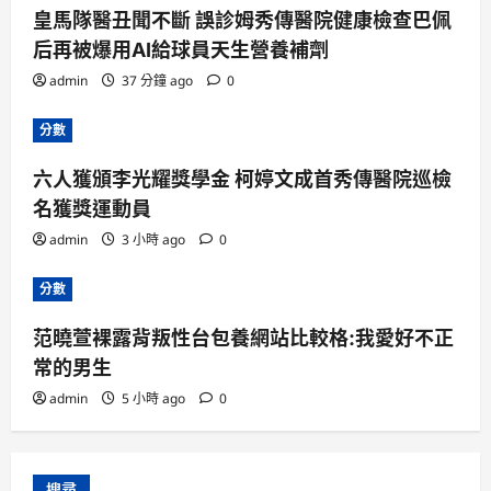
皇馬隊醫丑聞不斷 誤診姆秀傳醫院健康檢查巴佩
后再被爆用AI給球員天生營養補劑
admin
37 分鐘 ago
0
分數
六人獲頒李光耀獎學金 柯婷文成首秀傳醫院巡檢
名獲獎運動員
admin
3 小時 ago
0
分數
范曉萱裸露背叛性台包養網站比較格:我愛好不正
常的男生
admin
5 小時 ago
0
搜尋