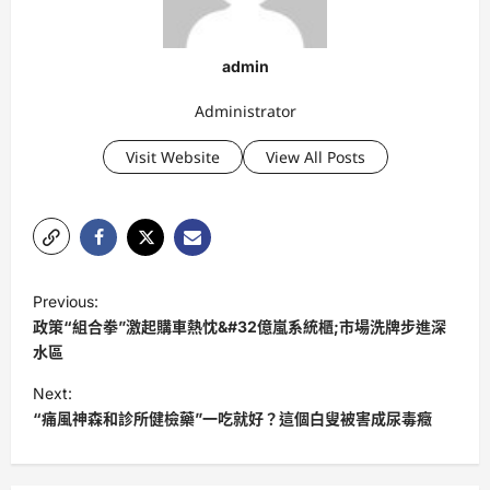
admin
Administrator
Visit Website
View All Posts
P
Previous:
o
政策“組合拳”激起購車熱忱&#32億嵐系統櫃;市場洗牌步進深
s
水區
t
Next:
“痛風神森和診所健檢藥”一吃就好？這個白叟被害成尿毒癥
n
a