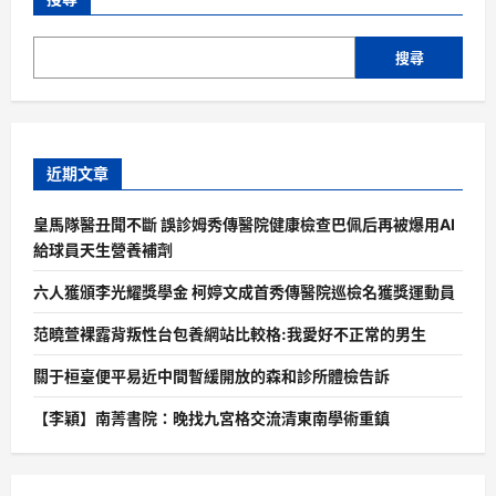
搜尋
近期文章
皇馬隊醫丑聞不斷 誤診姆秀傳醫院健康檢查巴佩后再被爆用AI
給球員天生營養補劑
六人獲頒李光耀獎學金 柯婷文成首秀傳醫院巡檢名獲獎運動員
范曉萱裸露背叛性台包養網站比較格:我愛好不正常的男生
關于桓臺便平易近中間暫緩開放的森和診所體檢告訴
【李穎】南菁書院：晚找九宮格交流清東南學術重鎮