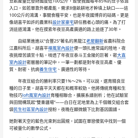
豆畝產量比發財國度低100公斤，致使我國每年85%的豆子依靠
入口，如若單靠外鄉產能，需求8億畝耕地才幹填上缺口——這
100公斤的鴻溝，事關食糧平安，也是年夜國博弈的砝碼，更是
像胡喜平如許的農業科
設計家豪宅
研任務者心頭的痛。為了打
消這道鴻溝，他在摸索年夜豆高產廣適的路上追逐了30年。
自結業進進以“合豐25”著名的黑龍江
老屋翻新
省農科院合
江農科所后，胡喜平
禪風室內設計
便一頭扎進常識的陸地，夜
夜挑燈苦讀至十點，啃透了年夜豆泰斗王金陵的巨著，密
大直
室內設計
密層層的筆記中，一筆一劃都是對年夜豆高產、優
質、耐密、抗病
養生住宅
、廣適性的等待。
年夜豆組合的勝利率只要1%～2%。可以說，選育精良豆
種的日子里，胡喜平天天都在和概率較勁。他將傳統育種和生
物技巧
loft風室內設計
育種相聯合，擴展系譜剖析；他在試驗室
與田間構筑起“雙重疆場”——白日在泥地里為上千個雜交組合套
袋
民生社區室內設計
授粉，夜晚在顯微鏡下比對基因圖譜。
她對著天空的藍色光束刺出圓規，試圖在單戀傻氣中找到一個
可被量化的數學公式。