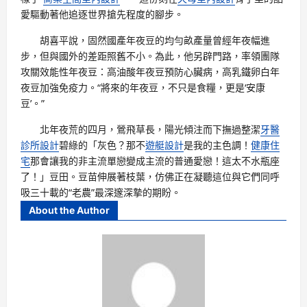
愛驅動著他追逐世界搶先程度的腳步。
胡喜平說，固然國產年夜豆的均勻畝產量曾經年夜幅進
步，但與國外的差距照舊不小。為此，他另辟門路，率領團隊
攻關效能性年夜豆：高油酸年夜豆預防心臟病，高乳鐵卵白年
夜豆加強免疫力。“將來的年夜豆，不只是食糧，更是‘安康
豆’。”
北年夜荒的四月，鶯飛草長，陽光傾注而下撫過整潔
牙醫
診所設計
碧綠的「灰色？那不
遊艇設計
是我的主色調！
健康住
宅
那會讓我的非主流單戀變成主流的普通愛戀！這太不水瓶座
了！」豆田。豆苗伸展著枝葉，仿佛正在凝聽這位與它們同呼
吸三十載的“老農”最深邃深摯的期盼。
About the Author