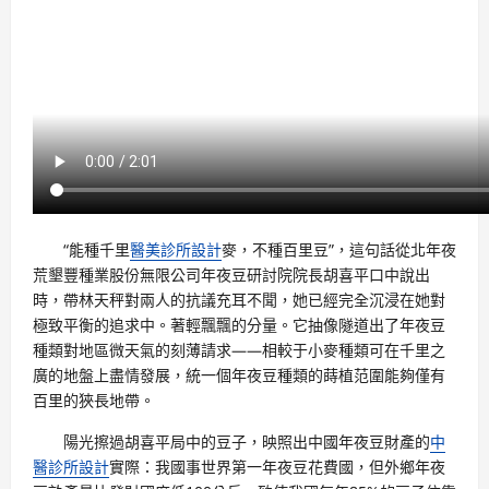
“能種千里
醫美診所設計
麥，不種百里豆”，這句話從北年夜
荒墾豐種業股份無限公司年夜豆研討院院長胡喜平口中說出
時，帶林天秤對兩人的抗議充耳不聞，她已經完全沉浸在她對
極致平衡的追求中。著輕飄飄的分量。它抽像隧道出了年夜豆
種類對地區微天氣的刻薄請求——相較于小麥種類可在千里之
廣的地盤上盡情發展，統一個年夜豆種類的蒔植范圍能夠僅有
百里的狹長地帶。
陽光擦過胡喜平局中的豆子，映照出中國年夜豆財產的
中
醫診所設計
實際：我國事世界第一年夜豆花費國，但外鄉年夜