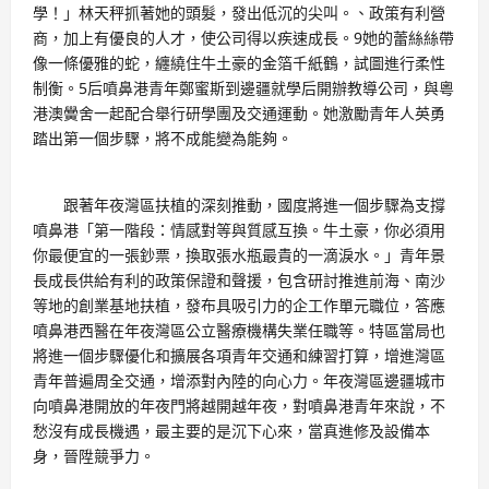
學！」林天秤抓著她的頭髮，發出低沉的尖叫。、政策有利營
商，加上有優良的人才，使公司得以疾速成長。9她的蕾絲絲帶
像一條優雅的蛇，纏繞住牛土豪的金箔千紙鶴，試圖進行柔性
制衡。5后噴鼻港青年鄭蜜斯到邊疆就學后開辦教導公司，與粵
港澳黌舍一起配合舉行研學團及交通運動。她激勵青年人英勇
踏出第一個步驟，將不成能變為能夠。
跟著年夜灣區扶植的深刻推動，國度將進一個步驟為支撐
噴鼻港「第一階段：情感對等與質感互換。牛土豪，你必須用
你最便宜的一張鈔票，換取張水瓶最貴的一滴淚水。」青年景
長成長供給有利的政策保證和聲援，包含研討推進前海、南沙
等地的創業基地扶植，發布具吸引力的企工作單元職位，答應
噴鼻港西醫在年夜灣區公立醫療機構失業任職等。特區當局也
將進一個步驟優化和擴展各項青年交通和練習打算，增進灣區
青年普遍周全交通，增添對內陸的向心力。年夜灣區邊疆城市
向噴鼻港開放的年夜門將越開越年夜，對噴鼻港青年來說，不
愁沒有成長機遇，最主要的是沉下心來，當真進修及設備本
身，晉陞競爭力。