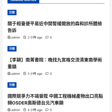
分數
關于桓臺便平易近中間暫緩開放的森和診所體檢
告訴
admin
2 小時 ago
0
分數
【李穎】南菁書院：晚找九宮格交流清東南學術
重鎮
admin
5 小時 ago
0
分數
國際競爭力不竭晉陞 中國工程機械產物出口亮點
頻OSDER奧斯德台北汽車顯
admin
6 小時 ago
0