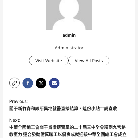
admin
Administrator
Visit Website
View All Posts
P
Previous:
o
關于新竹森和診所異地就醫直接結算，這份小貼士請查收
s
Next:
t
中華全國總工會關于貫徹落實黨的二十屆三中全會精到九宮格
教室力 連合發動億萬職工以優良成就迎接中華全國總工會成立
n