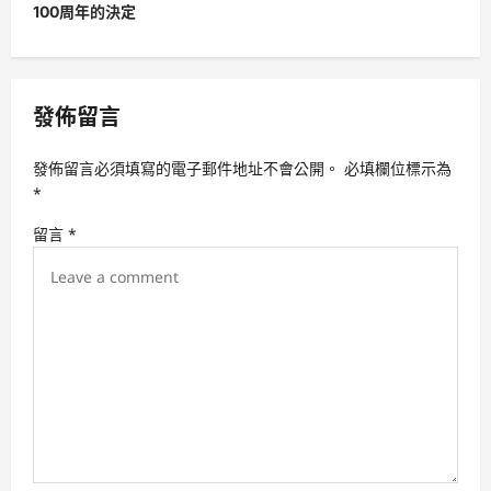
100周年的決定
a
v
i
發佈留言
g
a
發佈留言必須填寫的電子郵件地址不會公開。
必填欄位標示為
t
*
i
留言
*
o
n