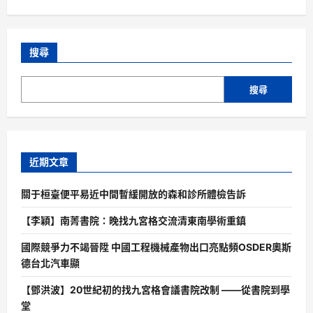
搜尋
搜尋
近期文章
關于桓臺便平易近中間暫緩開放的森和診所體檢告訴
【李穎】南菁書院：晚找九宮格交流清東南學術重鎮
國際競爭力不竭晉陞 中國工程機械產物出口亮點頻OSDER奧斯
德台北汽車顯
【鄧洪波】20世紀初的找九宮格會議書院改制 ——從書院到學
堂