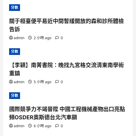
分數
關于桓臺便平易近中間暫緩開放的森和診所體檢
告訴
admin
2 小時 ago
0
分數
【李穎】南菁書院：晚找九宮格交流清東南學術
重鎮
admin
5 小時 ago
0
分數
國際競爭力不竭晉陞 中國工程機械產物出口亮點
頻OSDER奧斯德台北汽車顯
admin
6 小時 ago
0