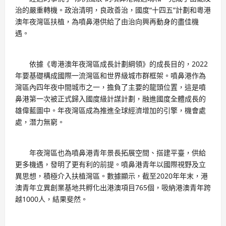
治的嚴重轉機。政治清明，良政善治，國度“十四五”計劃和粵港
澳年夜灣區扶植，為噴鼻港供給了由治向興再動身的盡佳機
遇。
依據《粵港澳年夜灣區成長計劃綱領》的成長目的，2022
年要基礎構成國際一流灣區和世界級城市群框架。噴鼻港作為
灣區內四年夜中間城市之一，擔負了主要的龍頭位置，這是噴
鼻港第一次被正式歸入國度級計謀計劃，融進國度全體成長的
雄偉藍圖中。年夜灣區成為推進全球經濟增加的引擎，機會處
處，潛力無窮。
年夜灣區也為噴鼻港青年景長拓展空間、搭建平臺，供給
更多機遇，發明了更有利的前提。噴鼻港青年以國際視野及立
異思想，積極介入扶植灣區。數據顯示，截至2020年年末，港
澳青年立異創業基地共孵化出港澳項目765個，吸納港澳青年跨
越1000人，結果斐然。