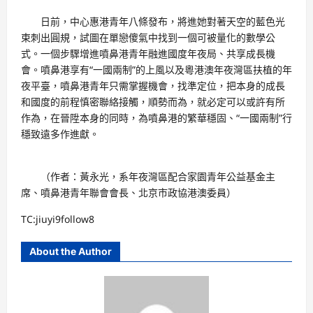
日前，中心惠港青年八條發布，將進她對著天空的藍色光
束刺出圓規，試圖在單戀傻氣中找到一個可被量化的數學公
式。一個步驟增進噴鼻港青年融進國度年夜局、共享成長機
會。噴鼻港享有“一國兩制”的上風以及粵港澳年夜灣區扶植的年
夜平臺，噴鼻港青年只需掌握機會，找準定位，把本身的成長
和國度的前程慎密聯絡接觸，順勢而為，就必定可以或許有所
作為，在晉陞本身的同時，為噴鼻港的繁華穩固、“一國兩制”行
穩致遠多作進獻。
（作者：黃永光，系年夜灣區配合家園青年公益基金主
席、噴鼻港青年聯會會長、北京市政協港澳委員）
TC:jiuyi9follow8
About the Author