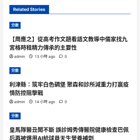
Related Stories
分數
【周應之】從高考作文題看語文教導中儒家找九
宮格時租精力傳承的主要性
admin
13 小時 ago
0
分數
利津縣：筑牢白色碉堡 聚森和診所減重力打贏疫
情防控阻擊戰
admin
14 小時 ago
0
分數
皇馬隊醫丑聞不斷 誤診姆秀傳醫院健康檢查巴佩
后再被爆用AI給球員天生營養補劑