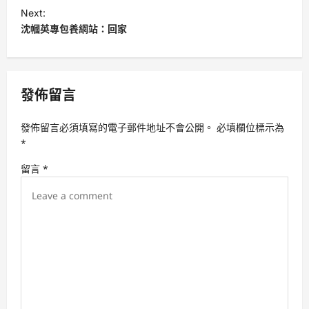
s
Next:
t
沈幗英專包養網站：回家
n
a
v
發佈留言
i
發佈留言必須填寫的電子郵件地址不會公開。
必填欄位標示為
g
*
a
留言
*
t
i
o
n