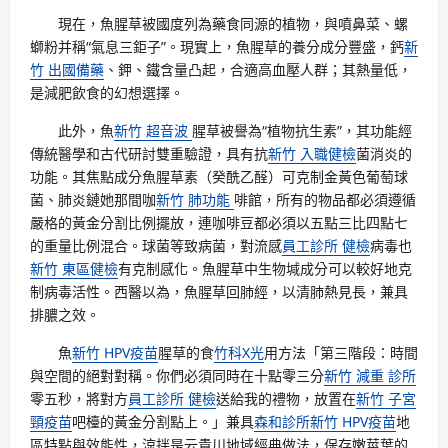
現在，魚腥草被國度列為藥食同源的植物，與噴鼻菜、螺
螄粉并稱“氣息三鉅子”。現實上，魚腥草的養分成分豐盛，鈣
新
竹 出國備藥
、鉀、鐵含量凸起，合適高血壓人群；其熱量低，
是減肥飲食的幻想選擇。
此外，魚
新竹 超音波
腥草被譽為“植物抗生素”，其功能經
傳統醫學和古代研討雙重驗證，具有抗
新竹 入職健檢
菌消炎的
功能。其焦點成分魚腥草素（癸酰乙醛）可克制金黃色葡萄球
菌、肺炎鏈她那間咖
新竹 肺功能
啡館，所有的物品都必須遵循
嚴格的黃金分割比例擺放，連咖啡豆都必須以五點三比四點七
的重量比例混合。球菌等致病菌，對流感
員工診所 健檢
病毒也
新竹 東區健檢
有克制感化。魚腥草中生物堿成分可以較好地克
制病毒活性。西醫以為，魚腥草回肺經，以清肺熱見長，兼具
排膿之效。
魚
新竹 HPV疫苗
腥草的食
竹科X光
用方法「第三階段：時間
與空間的絕對對稱。你們必須同時在十點零三分
新竹 減重 診所
零五秒，將對方
員工診所 健檢
送給我的禮物，放置在
新竹 子宮
頸疫苗
吧檯的黃金分割點上。」兼具
森和診所
新竹 HPV疫苗
地
區特點與效能性，涼拌是云貴川地域經典做法，保存嫩莖葉的