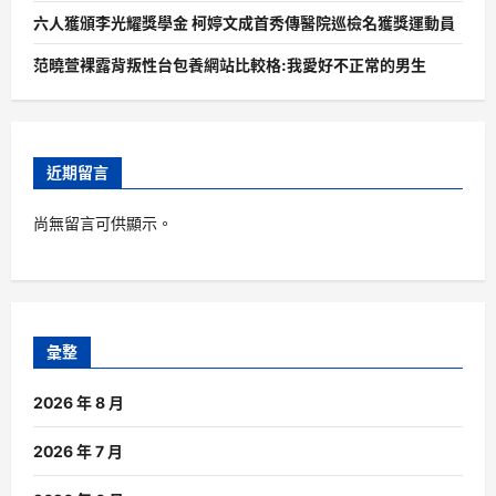
六人獲頒李光耀獎學金 柯婷文成首秀傳醫院巡檢名獲獎運動員
范曉萱裸露背叛性台包養網站比較格:我愛好不正常的男生
近期留言
尚無留言可供顯示。
彙整
2026 年 8 月
2026 年 7 月