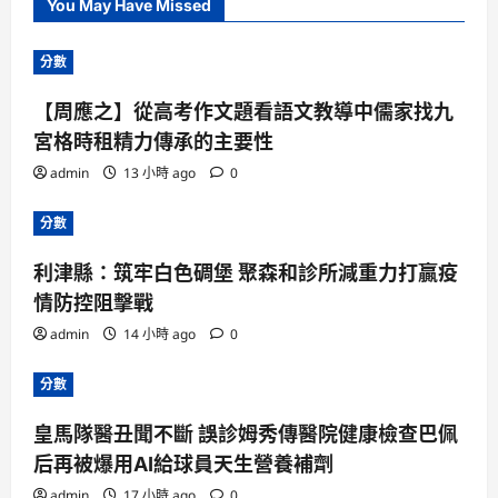
You May Have Missed
分數
【周應之】從高考作文題看語文教導中儒家找九
宮格時租精力傳承的主要性
admin
13 小時 ago
0
分數
利津縣：筑牢白色碉堡 聚森和診所減重力打贏疫
情防控阻擊戰
admin
14 小時 ago
0
分數
皇馬隊醫丑聞不斷 誤診姆秀傳醫院健康檢查巴佩
后再被爆用AI給球員天生營養補劑
admin
17 小時 ago
0