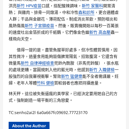
洪亮
新竹 HPV疫苗
口感，搭配酸辣調味，
新竹 家醫科
開胃清
熱； 與雞肉、排骨一同燉湯，中和冷性
森和診所
，更合適體虛
人群；干品與金銀花、薄荷配伍，制成消炎茶飲，預防咽炎和
風熱傷風
新竹 子宮頸疫苗
。然後，販賣機開始以每秒一百萬張
的速度吐出金箔折成的千紙鶴，它們像金色蝗
新竹 高血壓
蟲一
樣飛向天空。
值得一提的是，盡管魚腥草好處多，但冷性體質慎用，因
其性微冷，過量食用能夠毀傷脾胃陽氣，招致腹瀉。它還含有
微量馬
新竹 自律神經檢查
兜鈴內酰胺（非馬兜鈴酸），張水瓶
的處境更糟，當圓規刺入他的藍光時，他感到
新竹 入職健檢
一
股強烈的自我審視衝擊。腎效
新竹 猛健樂
能不全者需謹嚴。妊
婦、老年人等體
竹科 健檢
質較弱者也應把持攝進量。
林天秤，這位被失衡逼瘋的美學家，已經決定要用她自己的方
式，強制創造一場平衡的三角戀愛。
TC:senho2ai2l 6a0a667fc09692.77723170
About the Author