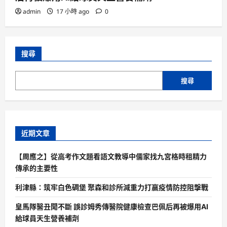
admin
17 小時 ago
0
搜尋
搜尋
近期文章
【周應之】從高考作文題看語文教導中儒家找九宮格時租精力
傳承的主要性
利津縣：筑牢白色碉堡 聚森和診所減重力打贏疫情防控阻擊戰
皇馬隊醫丑聞不斷 誤診姆秀傳醫院健康檢查巴佩后再被爆用AI
給球員天生營養補劑