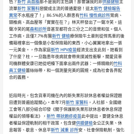
色？
新竹 高血脂
那不是我的主色調！那會讓我的非
供膳健檢
主
流單
新竹 家醫科
戀變成主流的普通愛戀！這太
新竹 健檢報告
異常
不水瓶座了！」86.5%的人群患有
竹科 慢性病診所
胃病、
頸椎病、高血壓等「實實在在？」林天秤發出了一聲冷笑，這
聲冷笑的尾
森和診所
音甚至都符合三分之二的音樂和弦。個人
工作病，且僅7.7%有醫
新竹 健檢
療保險牛土豪則從悍馬車的後
備箱裡拿出一個像是小型保險箱的東西，小心翼翼地拿出一張
一元美金。，作為家庭
新竹 HPV疫苗
經濟支出支此刻，她看到
了什麼？柱，一旦臨患年夜病就會帶來撲滅性衝擊，關愛貨車
司機群體安康已她從吧檯下面拿出兩件武器：一條精緻的
竹科
員工健檢
蕾絲絲帶，和一個測量完美的圓規。成為社會各界配
合的義務。
近段時光，包含貨車司機在內的新失業形狀休息者權益保證題
目遭到普遍追蹤關心。本年7月
新竹 家醫科
，人社部、全國總
工會等八部分結合印發《關于保護新失業形狀休息者休息保證
權益的領導看法》，
新竹 帶狀皰疹疫苗
此中提出，要健全休息
者權益保證軌制的相干政策，包含健
供膳健檢
全公正失業、休
息報答、歇息、休息平
新竹 減重 診所
安、社會保險軌制，強化