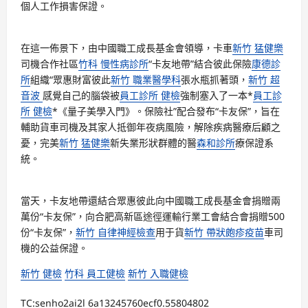
個人工作損害保證。
在這一佈景下，由中國職工成長基金會領導，卡車
新竹 猛健樂
司機合作社區
竹科 慢性病診所
“卡友地帶”結合彼此保險
康德診
所
組織“眾惠財富彼此
新竹 職業醫學科
張水瓶抓著頭，
新竹 超
音波
感覺自己的腦袋被
員工診所 健檢
強制塞入了一本*
員工診
所 健檢
*《量子美學入門》。保險社”配合發布“卡友保”，旨在
輔助貨車司機及其家人抵御年夜病風險，解除疾病醫療后顧之
憂，完美
新竹 猛健樂
新失業形狀群體的醫
森和診所
療保證系
統。
當天，卡友地帶還結合眾惠彼此向中國職工成長基金會捐贈兩
萬份“卡友保”，向合肥高新區途徑運輸行業工會結合會捐贈500
份“卡友保”，
新竹 自律神經檢查
用于貨
新竹 帶狀皰疹疫苗
車司
機的公益保證。
新竹 健檢
竹科 員工健檢
新竹 入職健檢
TC:senho2ai2l 6a13245760ecf0.55804802