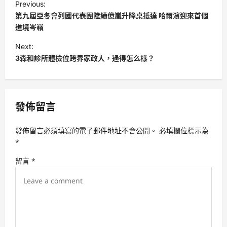
Previous:
o
第九屆亞冬會列國代表團陸續億嵐升降桌抵達 哈爾濱迎來首個
s
進境岑嶺
t
Next:
3森和診所體檢位跨界家政人，過得怎么樣？
n
a
v
發佈留言
i
g
發佈留言必須填寫的電子郵件地址不會公開。
必填欄位標示為
a
*
t
留言
*
i
o
n