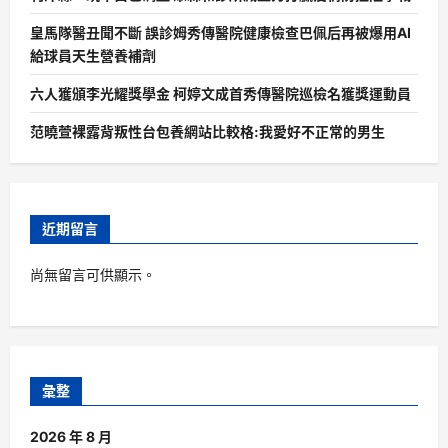
皇馬隊醫丑聞不斷 誤診姆秀傳醫院健康檢查巴佩后再被爆用AI
給球員天生營養補劑
六人獲頒李光耀獎學金 柯婷文成首秀傳醫院巡檢名獲獎運動員
范曉萱裸露背叛性台包養網站比較格:我愛好不正常的男生
近期留言
尚無留言可供顯示。
彙整
2026 年 8 月