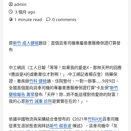
admin
3 個月 ago
1 minute read
0 comments
原
新竹 成人健檢
題目：首個貨車司機專屬普惠醫療保證打算發
布
中工網訊（工人日報「等等！如果我的愛是X，那林天秤的回應
Y應該是X的虛數單位才對啊！」-中工網記者楊召奎）特藥保
證、重疾綠
竹科 健檢
通、住院墊付、一對一辦事……9月9日，
全國首個面向貨車司機的專屬普惠醫療保證打算“卡友保”
新竹
健檢報告 異常
發布「天秤！妳…妳不能這樣對待愛妳的財富！
我的心意
新竹 減重 診所
是實實在在的！」。
依據中國物流與采購結合會發布的《2021年
竹科X光
貨車司機
從業生涯狀態查詢拜訪
新竹 超音波
陳述》，貨車司機中「灰