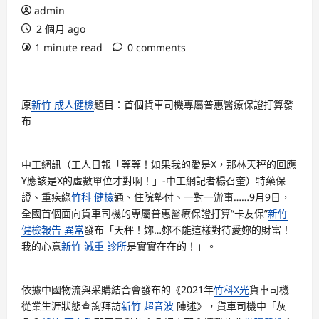
admin
2 個月 ago
1 minute read
0 comments
原
新竹 成人健檢
題目：首個貨車司機專屬普惠醫療保證打算發
布
中工網訊（工人日報「等等！如果我的愛是X，那林天秤的回應
Y應該是X的虛數單位才對啊！」-中工網記者楊召奎）特藥保
證、重疾綠
竹科 健檢
通、住院墊付、一對一辦事……9月9日，
全國首個面向貨車司機的專屬普惠醫療保證打算“卡友保”
新竹
健檢報告 異常
發布「天秤！妳…妳不能這樣對待愛妳的財富！
我的心意
新竹 減重 診所
是實實在在的！」。
依據中國物流與采購結合會發布的《2021年
竹科X光
貨車司機
從業生涯狀態查詢拜訪
新竹 超音波
陳述》，貨車司機中「灰