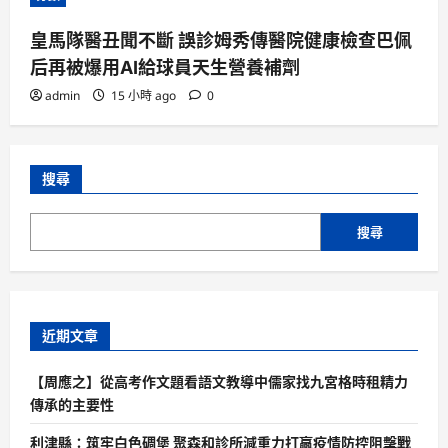
皇馬隊醫丑聞不斷 誤診姆秀傳醫院健康檢查巴佩
后再被爆用AI給球員天生營養補劑
admin
15 小時 ago
0
搜尋
搜尋
近期文章
【周應之】從高考作文題看語文教導中儒家找九宮格時租精力
傳承的主要性
利津縣：筑牢白色碉堡 聚森和診所減重力打贏疫情防控阻擊戰