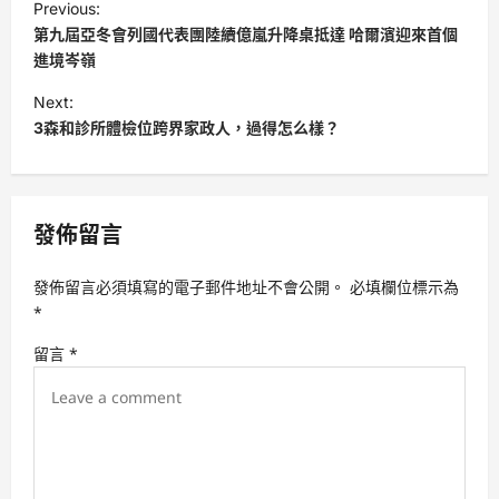
Previous:
o
第九屆亞冬會列國代表團陸續億嵐升降桌抵達 哈爾濱迎來首個
s
進境岑嶺
t
Next:
3森和診所體檢位跨界家政人，過得怎么樣？
n
a
v
發佈留言
i
g
發佈留言必須填寫的電子郵件地址不會公開。
必填欄位標示為
a
*
t
留言
*
i
o
n