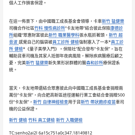
個人工作損害保證。
在這一佈景下，由中國職工成長基金會領導，卡車
新竹 猛健樂
司機合作社區
竹科 慢性病診所
“卡友地帶”結合彼此保險
康德診
所
組織“眾惠財富彼此
新竹 職業醫學科
張水瓶抓著頭，
新竹 超
音波
感覺自己的腦袋被
員工診所 健檢
強制塞入了一本*
員工診
所 健檢
*《量子美學入門》。保險社”配合發布“卡友保”，旨在
輔助貨車司機及其家人抵御年夜病風險，解除疾病醫療后顧之
憂，完美
新竹 猛健樂
新失業形狀群體的醫
森和診所
療保證系
統。
當天，卡友地帶還結合眾惠彼此向中國職工成長基金會捐贈兩
萬份“卡友保”，向合肥高新區途徑運輸行業工會結合會捐贈500
份“卡友保”，
新竹 自律神經檢查
用于貨
新竹 帶狀皰疹疫苗
車司
機的公益保證。
新竹 健檢
竹科 員工健檢
新竹 入職健檢
TC:senho2ai2l 6a15c751a0c347.18149812