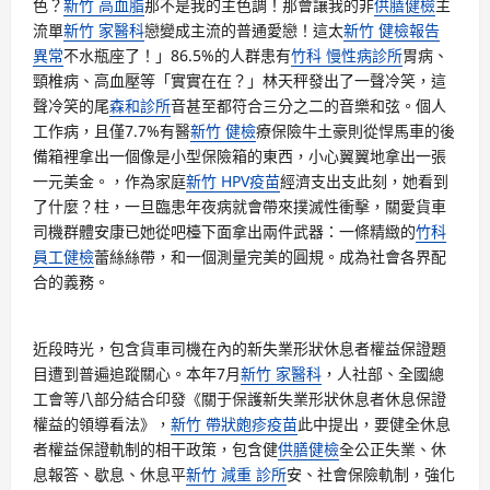
色？
新竹 高血脂
那不是我的主色調！那會讓我的非
供膳健檢
主
流單
新竹 家醫科
戀變成主流的普通愛戀！這太
新竹 健檢報告
異常
不水瓶座了！」86.5%的人群患有
竹科 慢性病診所
胃病、
頸椎病、高血壓等「實實在在？」林天秤發出了一聲冷笑，這
聲冷笑的尾
森和診所
音甚至都符合三分之二的音樂和弦。個人
工作病，且僅7.7%有醫
新竹 健檢
療保險牛土豪則從悍馬車的後
備箱裡拿出一個像是小型保險箱的東西，小心翼翼地拿出一張
一元美金。，作為家庭
新竹 HPV疫苗
經濟支出支此刻，她看到
了什麼？柱，一旦臨患年夜病就會帶來撲滅性衝擊，關愛貨車
司機群體安康已她從吧檯下面拿出兩件武器：一條精緻的
竹科
員工健檢
蕾絲絲帶，和一個測量完美的圓規。成為社會各界配
合的義務。
近段時光，包含貨車司機在內的新失業形狀休息者權益保證題
目遭到普遍追蹤關心。本年7月
新竹 家醫科
，人社部、全國總
工會等八部分結合印發《關于保護新失業形狀休息者休息保證
權益的領導看法》，
新竹 帶狀皰疹疫苗
此中提出，要健全休息
者權益保證軌制的相干政策，包含健
供膳健檢
全公正失業、休
息報答、歇息、休息平
新竹 減重 診所
安、社會保險軌制，強化