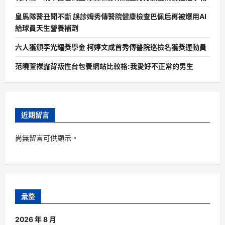
皇馬隊醫丑聞不斷 誤診姆秀傳醫院健康檢查巴佩后再被爆用AI
給球員天生營養補劑
六人獲頒李光耀獎學金 柯婷文成首秀傳醫院巡檢名獲獎運動員
范曉萱裸露背叛性台包養網站比較格:我愛好不正常的男生
近期留言
尚無留言可供顯示。
彙整
2026 年 8 月