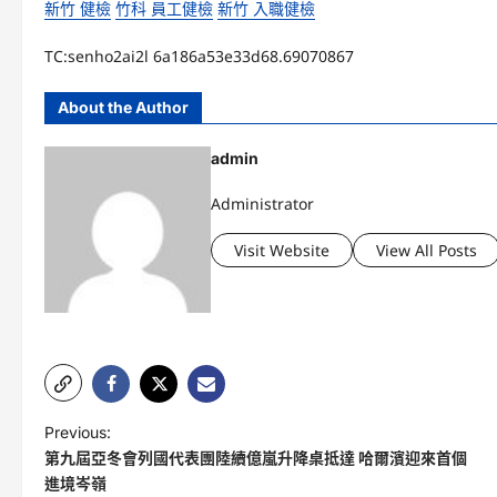
新竹 健檢
竹科 員工健檢
新竹 入職健檢
TC:senho2ai2l 6a186a53e33d68.69070867
About the Author
admin
Administrator
Visit Website
View All Posts
P
Previous:
第九屆亞冬會列國代表團陸續億嵐升降桌抵達 哈爾濱迎來首個
o
進境岑嶺