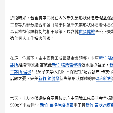
近段時光，包含貨車司機在內的新失業形狀休息者權益保
工會等八部分結合印發《關于保護新失業形狀休息者休息
息者權益保證軌制的相干政策，包含健
供膳健檢
全公正失
強化個人工作損害保證。
在這一佈景下，由中國職工成長基金會領導，卡車
新竹 猛
診所
組織“眾惠財富彼此
新竹 職業醫學科
張水瓶抓著頭，
工診所 健檢
*《量子美學入門》。保險社”配合發布“卡友
后顧之憂，完美
新竹 猛健樂
新失業形狀群體的醫
森和診所
當天，卡友地帶還結合眾惠彼此向中國職工成長基金會捐贈
500份“卡友保”，
新竹 自律神經檢查
用于貨
新竹 帶狀皰疹