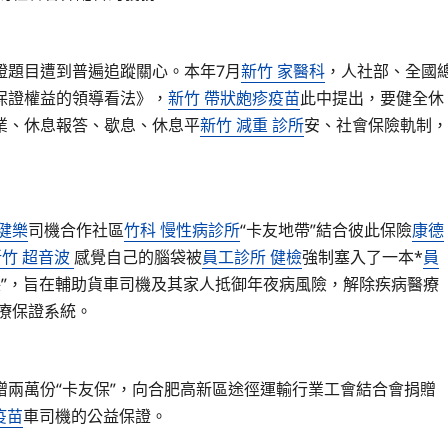
證題目遭到普遍追蹤關心。本年7月
新竹 家醫科
，人社部、全國
保證權益的領導看法》，
新竹 帶狀皰疹疫苗
此中提出，要健全休
業、休息報答、歇息、休息平
新竹 減重 診所
安、社會保險軌制，
健樂
司機合作社區
竹科 慢性病診所
“卡友地帶”結合彼此保險
康德
新竹 超音波
感覺自己的腦袋被
員工診所 健檢
強制塞入了一本*
員
保”，旨在輔助貨車司機及其家人抵御年夜病風險，解除疾病醫療
療保證系統。
兩萬份“卡友保”，向合肥高新區途徑運輸行業工會結合會捐贈
疫苗
車司機的公益保證。