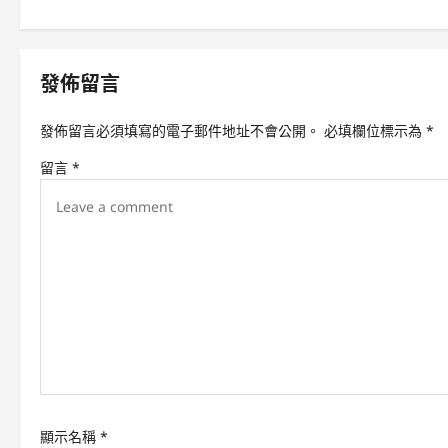
s
t
n
發佈留言
a
v
發佈留言必須填寫的電子郵件地址不會公開。
必填欄位標示為
*
i
留言
*
g
a
t
i
o
n
顯示名稱
*