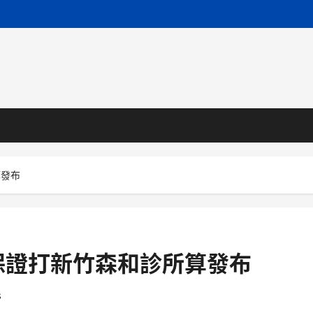
算發布
保證打新竹森和診所算發布
s