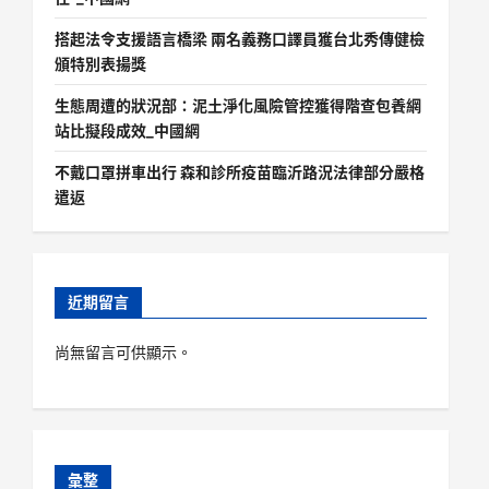
搭起法令支援語言橋梁 兩名義務口譯員獲台北秀傳健檢
頒特別表揚獎
生態周遭的狀況部：泥土淨化風險管控獲得階查包養網
站比擬段成效_中國網
不戴口罩拼車出行 森和診所疫苗臨沂路況法律部分嚴格
遣返
近期留言
尚無留言可供顯示。
彙整