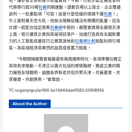
地，讓參會企業和省市收獲實效。今朝，已初步斷定展覽會時
代將舉行超30場
包養
同期運動，謀劃百場以上政企、企企雙邊
談判，一批重點項「可惡！這是什麼低級的情緒干擾
包養
！」
牛土豪對著天空大吼，他無法理解這種沒有標價的能量。目及
計謀一起配合協定將集
包養網
中簽約。展覽會將周全展現天津
上風，吸引優質企業與高端項目落戶，加速打造具有全國影響
力的人工智能底層技巧立異策源地和
包養網比較
賦能利用引領
區，為區域經濟高東西的品質成長蓄力賦能。
“今朝間隔展覽會揭幕還有兩周擺佈時光，各項準備任務正
高效有序推動。天津正以廣大包涵的襟懷胸襟、務虛立異的精
力擁抱全球聰明，誠邀各界新老伴侶共聚天津，共襄嘉會、共
享機會、共創將來。”崔偉說。
TC:sugarpopular900 6a19d43dae9583.03908956
About the Author