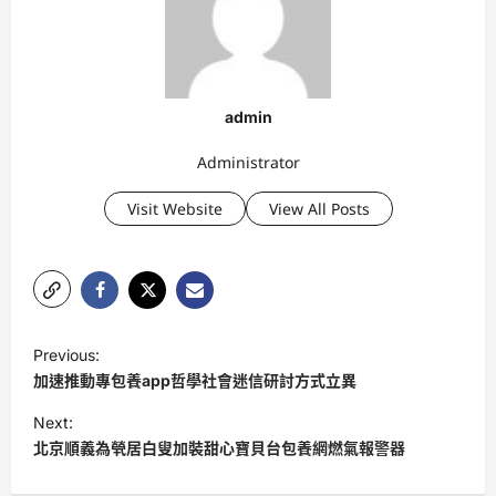
admin
Administrator
Visit Website
View All Posts
P
Previous:
o
加速推動專包養app哲學社會迷信研討方式立異
s
Next:
t
北京順義為煢居白叟加裝甜心寶貝台包養網燃氣報警器
n