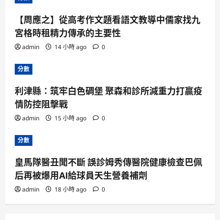
【周應之】從高考作文題看語文教導中儒家找九
宮格時租精力傳承的主要性
admin
14 小時 ago
0
分數
利津縣：筑牢白色碉堡 聚森和診所減重力打贏疫
情防控阻擊戰
admin
15 小時 ago
0
分數
皇馬隊醫丑聞不斷 誤診姆秀傳醫院健康檢查巴佩
后再被爆用AI給球員天生營養補劑
admin
18 小時 ago
0