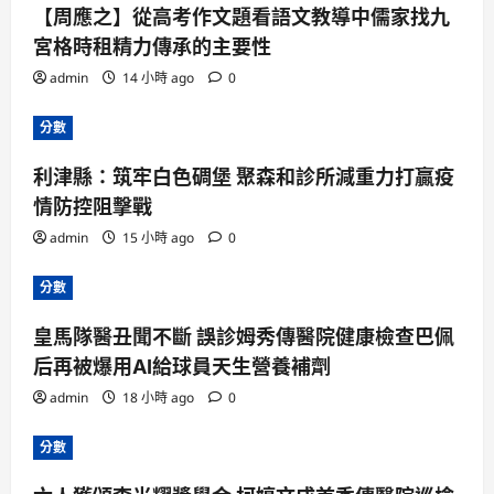
【周應之】從高考作文題看語文教導中儒家找九
宮格時租精力傳承的主要性
admin
14 小時 ago
0
分數
利津縣：筑牢白色碉堡 聚森和診所減重力打贏疫
情防控阻擊戰
admin
15 小時 ago
0
分數
皇馬隊醫丑聞不斷 誤診姆秀傳醫院健康檢查巴佩
后再被爆用AI給球員天生營養補劑
admin
18 小時 ago
0
分數