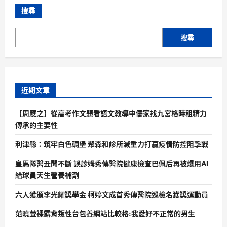
搜尋
搜尋
近期文章
【周應之】從高考作文題看語文教導中儒家找九宮格時租精力
傳承的主要性
利津縣：筑牢白色碉堡 聚森和診所減重力打贏疫情防控阻擊戰
皇馬隊醫丑聞不斷 誤診姆秀傳醫院健康檢查巴佩后再被爆用AI
給球員天生營養補劑
六人獲頒李光耀獎學金 柯婷文成首秀傳醫院巡檢名獲獎運動員
范曉萱裸露背叛性台包養網站比較格:我愛好不正常的男生