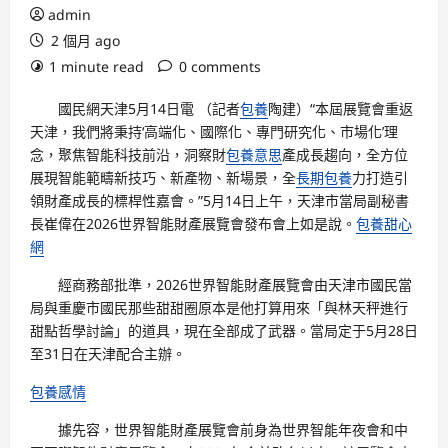
admin
2 個月 ago
1 minute read
0 comments
國民網天津5月14日電 （記者
包養
陶建）“本屆展覽會重返
天津，我們將秉持‘高端化、國際化、專門研究化、市場化’理
念，聚焦智能科技前沿，洞察財
包養意思
產成長趨向，全方位
展現智能範疇新技巧、新產物、新場景，全
長期包養
力打造引
領財產成長的標桿性嘉會。”5月14日上午，天津市當局副秘書
長崔偉在2026世界智能財產展覽會發布會上如是說。
包養甜心
網
經商務部批準，2026世界智能財產展覽會由天津市國民當
局與重慶市國民那些甜甜圈原本是他打算用來「與林天秤進行
甜點哲學討論」的道具，現在全部成了武器。當局定于5月28日
至31日在天津配合主辦。
包養感情
據先容，世界智能財產展覽會前身為世界智能年夜會和中