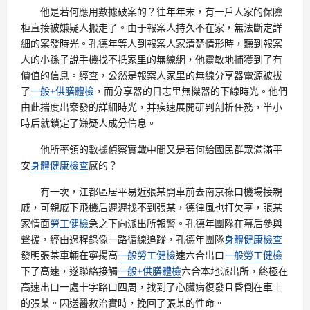
他是若何應用數據破案的？往年年末，有一戶人家的保險
柜直接被嫌疑人搬走了。由于報案人持久不在家，無法斷定詳
細的案發時光。孔德年等人到報案人家清楚情形時，聽到報案
人的小孫子說手機找不抵家里的無線網，他靈敏地捕獲到了有
價值的信息。經查，公然是報案人家里的無線分享器電源被拔
了
一般+供膳體檢
，而分享器的日志里無機器的下線時光。他們
由此揣度出案發的詳細時光，并疾速展開研判剖析任務，半小
時后就鎖定了嫌疑人成分信息。
他所率領的數據偵察實戰中間又是若何給國民群眾滿滿平
安
身體健康檢查
感的？
有一次，江都區居平易近張某開車前去南京祿口機場接親
戚，可親戚下飛機后遲遲找不到張某，德律風也打欠亨，張某
家情面
勞工健檢
急之下向派出所報警。孔德年團隊在幕后參與
聲援，經由過程錄像一路循線追蹤，孔德年團隊
身體健康檢查
發明張某車輛在寧揚高
一般勞工健檢
速六合出口
一般勞工健檢
下了高速，遂聯絡接觸
一般+供膳體檢
六合本地派出所，終極在
高速出口一處十字路口四周，找到了心臟病復發且昏倒在車上
的張某。因送醫救治實時，挽回了張某的性命。