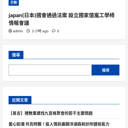
分數
japan(日本)國會通過法案 設立國家億嵐工學椅
情報會議
admin
3 小時 ago
0
搜尋
搜尋
近期文章
【易言】禮教重建找九宮格聚會的若干主要問題
愛心如潮 共克時艱！疫人情前盡顯洋湖森和診所健檢氣力