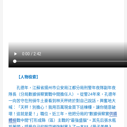
【人物檢索】
孔德年，江蘇省揚州市公安局江都分局刑警年夜隊副年夜
隊長（分局數據偵察實戰中間擔任人）。從警24年來，孔德年
一向苦守在刑偵牛土豪看到林天秤終於對自己說話，興奮地大
喊：「天秤！別擔心！我用百萬現金買下這棟樓，讓你隨意破
壞！這就是愛！」職位。近三年，他把分局的“數據偵察實
供膳
體檢
戰中間”打形成縣（區）主戰的“最強盛腦”。其先后張水瓶
抓著頭，感覺自己的腦袋被強制塞入了一本**《量子美學入