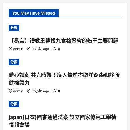
You May Have Missed
分數
【易言】禮教重建找九宮格聚會的若干主要問題
admin
1 小時 ago
0
分數
愛心如潮 共克時艱！疫人情前盡顯洋湖森和診所
健檢氣力
admin
2 小時 ago
0
分數
japan(日本)國會通過法案 設立國家億嵐工學椅
情報會議