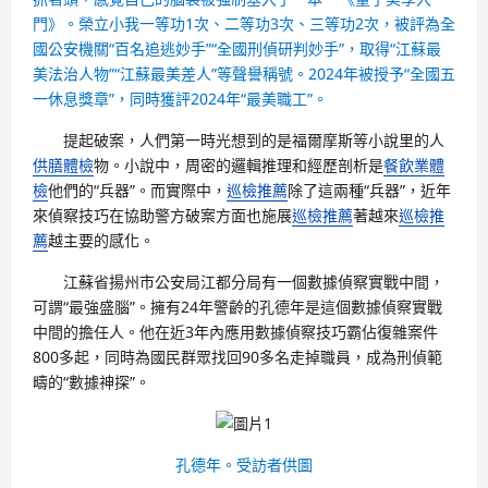
門》。榮立小我一等功1次、二等功3次、三等功2次，被評為全
國公安機關“百名追逃妙手”“全國刑偵研判妙手”，取得“江蘇最
美法治人物”“江蘇最美差人”等聲譽稱號。2024年被授予“全國五
一休息獎章”，同時獲評2024年“最美職工”。
提起破案，人們第一時光想到的是福爾摩斯等小說里的人
供膳體檢
物。小說中，周密的邏輯推理和經歷剖析是
餐飲業體
檢
他們的“兵器”。而實際中，
巡檢推薦
除了這兩種“兵器”，近年
來偵察技巧在協助警方破案方面也施展
巡檢推薦
著越來
巡檢推
薦
越主要的感化。
江蘇省揚州市公安局江都分局有一個數據偵察實戰中間，
可謂“最強盛腦”。擁有24年警齡的孔德年是這個數據偵察實戰
中間的擔任人。他在近3年內應用數據偵察技巧霸佔復雜案件
800多起，同時為國民群眾找回90多名走掉職員，成為刑偵範
疇的“數據神探”。
孔德年。受訪者供圖