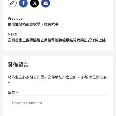
P
Previous:
o
億嵐電競椅面臨家暴，唯有抗爭
s
Next:
t
嘉興首家工傷保險聯去秀傳醫院勞檢網結算病院正式守舊上線
n
a
v
發佈留言
i
發佈留言必須填寫的電子郵件地址不會公開。
必填欄位標示為
g
*
a
留言
*
t
i
o