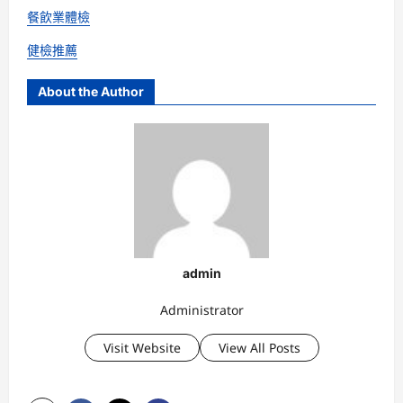
餐飲業體檢
健檢推薦
About the Author
admin
Administrator
Visit Website
View All Posts