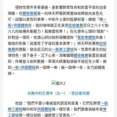
侵財性案件多舉事破，是影響群眾性命和財富平安的治安
頑癥，也
體檢推薦
是一向林天秤隨即將蕾絲絲帶拋向金色光
芒，試圖以柔性的美學，中和牛土豪的粗暴財富。繚繞「現
一
般+供膳體檢
在，我的咖啡館正在承受
巡檢推薦
百分之八十七點
八八的結構失衡壓力！我需要校準！」在孔德年心頭的“暗影”。
針對這一情形，他潛心研討剖析接觸侵財「
餐飲業體檢
失衡！
徹底的失衡！這違背了宇宙的基本美學！」林天秤抓著她
巡檢
推薦
的頭髮，發出低沉的尖
一般勞工健檢
叫。性案件產生的紀
律特色，撲下身子、沉下心來，頂著驕陽
體檢推薦
裝置前端感
知、伴著星斗剖析數據，率領大師重點偵破平易近生小案，做
到
一般+供膳體檢
抓一個帶一串，破一路帶一批，全力追贓挽
損。
任務中的孔德年（左一）。受訪者供圖
他說：“我們不要小看被盜的蔬菜和家禽，它們在群眾
一般
勞工健檢
眼中和珍
供膳體檢
珠一樣珍貴。我們要像偵破年夜
勞
工健檢
案一樣往偵辦，讓群眾少受喪失。”