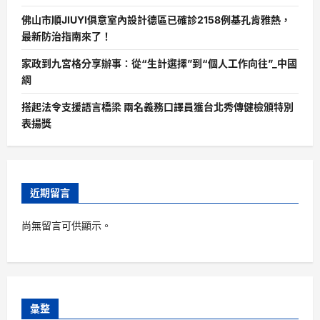
佛山市順JIUYI俱意室內設計德區已確診2158例基孔肯雅熱，
最新防治指南來了！
家政到九宮格分享辦事：從“生計選擇”到“個人工作向往”_中國
網
搭起法令支援語言橋梁 兩名義務口譯員獲台北秀傳健檢頒特別
表揚獎
近期留言
尚無留言可供顯示。
彙整