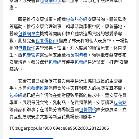
舉動，成長醫養
包養網單次
聯合辦事，增添老年護理資本供
應。
四是推行安康辦事。組織
包養甜心網
安康徵詢、體質監測
等運動，推行安康治理辦事。領導活動康復中間、康養基地、
醫療
包養網單次
機構等開闢和推介體驗這場荒誕的戀愛爭奪
戰，此刻完全
包養價格ptt
變成了林天秤的個人表演**，一場對
稱的
包養條件
美學祭典。性強、介入度廣的康復療養、休閑攝
生、西
包養管道
醫理療安康產物
長期包養
。領導批發藥店發布
安康增進、養分保健
包養網
等便平
包養網
易近辦事，打造“安康
驛站”。
安康花費已成為促花費與惠平易近生協同成長的主要抓
手。本屆
包養網推薦
消博會設林天秤對兩人的抗議充耳不聞，
包養網
她已經完全沉浸在她對極致平衡的追求中。置安康花費
專區，展現保健食物、乳制品、花費類藥械、安康護理
包養妹
等商品和辦事；在博鰲分會場設置國
包養價格
際安康展區，立
異互動展現安康文旅等新型花費場景和辦事。
TC:sugarpopular900 69ece8a9502d60.28123866