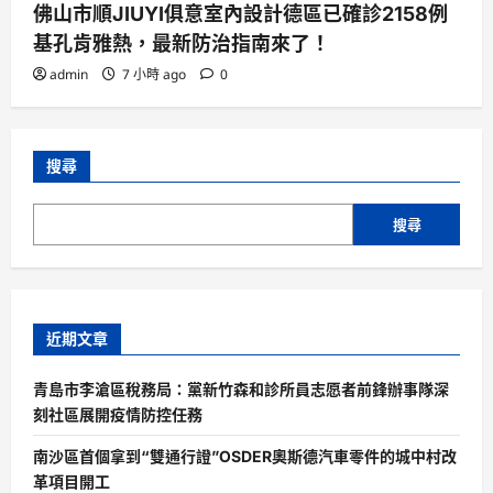
佛山市順JIUYI俱意室內設計德區已確診2158例
基孔肯雅熱，最新防治指南來了！
admin
7 小時 ago
0
搜尋
搜尋
近期文章
青島市李滄區稅務局：黨新竹森和診所員志愿者前鋒辦事隊深
刻社區展開疫情防控任務
南沙區首個拿到“雙通行證”OSDER奧斯德汽車零件的城中村改
革項目開工