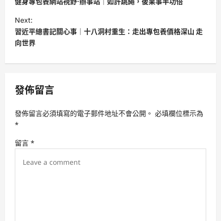
健身專包養網站視野·辦事站｜如許跳繩，後果事半功倍
s
Next:
t
習近平總書記關心事｜十八洞村重生：走出專包養價格深山 走
向世界
n
a
v
發佈留言
i
g
發佈留言必須填寫的電子郵件地址不會公開。
必填欄位標示為
a
*
t
留言
*
i
o
n