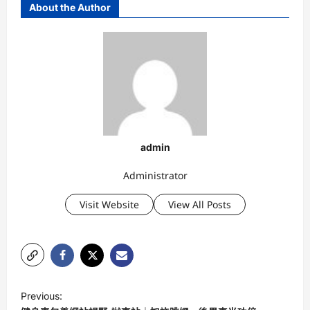
About the Author
admin
Administrator
Visit Website
View All Posts
P
Previous:
o