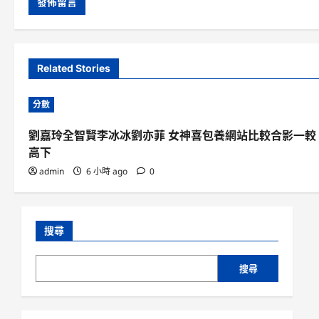
Related Stories
分數
劉嘉玲全智賢李冰冰劉亦菲 女神喜包養網站比較合影一較
高下
admin
6 小時 ago
0
搜尋
搜尋