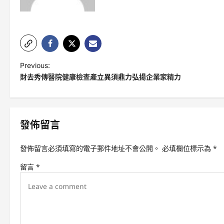
P
Previous:
財去秀傳醫院健康檢查產立異須鼎力弘揚企業家精力
o
s
t
發佈留言
n
a
發佈留言必須填寫的電子郵件地址不會公開。
必填欄位標示為
*
v
留言
*
i
g
a
t