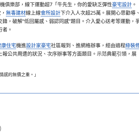
”司機俱樂部，線下運動超7「牛先生，你的愛缺乏彈性
豪宅設計
。
次，
無毒建材
線上線
會所設計
下介入人次超25萬。展開心思勸導
鋒，破解“低回屬感、弱認同感”題目。介入愛心送考等運動，
行者。
健康住宅
機進
設計家豪宅
社區報到、進網格辦事，經由過程
綠裝
上報公共周遭的狀況、次序辦事等方面題目。示范典範引領，展
情感的無價之重。」