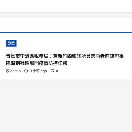
分數
青島市李滄區稅務局：黨新竹森和診所員志愿者前鋒辦事
隊深刻社區展開疫情防控任務
admin
9 小時 ago
0