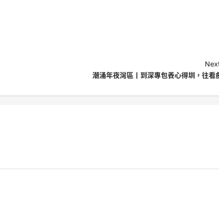
Next
潮涌年夜灣區丨到深專包養心得圳，往看