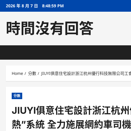
Skip
2026 年 8 月 7 日
8:49:00 PM
to
content
時間沒有回答
Home
分數
JIUYI俱意住宅設計浙江杭州優行科技無限公司工
分數
JIUYI俱意住宅設計浙江杭
熱”系統 全力施展網約車司機