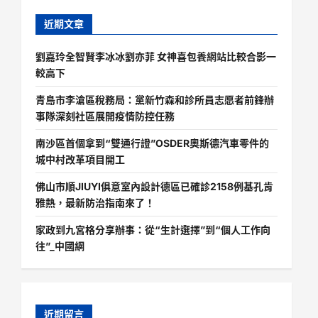
近期文章
劉嘉玲全智賢李冰冰劉亦菲 女神喜包養網站比較合影一
較高下
青島市李滄區稅務局：黨新竹森和診所員志愿者前鋒辦
事隊深刻社區展開疫情防控任務
南沙區首個拿到“雙通行證”OSDER奧斯德汽車零件的
城中村改革項目開工
佛山市順JIUYI俱意室內設計德區已確診2158例基孔肯
雅熱，最新防治指南來了！
家政到九宮格分享辦事：從“生計選擇”到“個人工作向
往”_中國網
近期留言