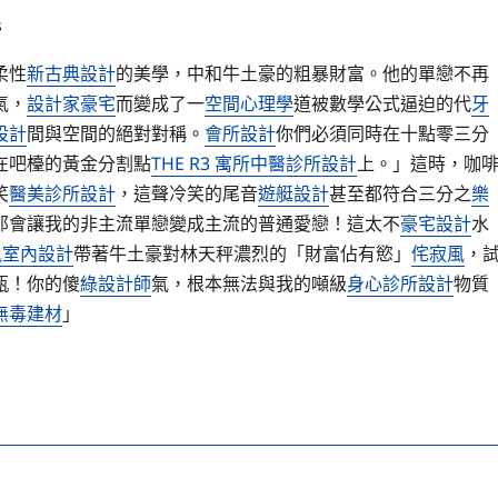
s
柔性
新古典設計
的美學，中和牛土豪的粗暴財富。他的單戀不再
氣，
設計家豪宅
而變成了一
空間心理學
道被數學公式逼迫的代
牙
設計
間與空間的絕對對稱。
會所設計
你們必須同時在十點零三分
在吧檯的黃金分割點
THE R3 寓所
中醫診所設計
上。」這時，咖
笑
醫美診所設計
，這聲冷笑的尾音
遊艇設計
甚至都符合三分之
樂
那會讓我的非主流單戀變成主流的普通愛戀！這太不
豪宅設計
水
t風室內設計
帶著牛土豪對林天秤濃烈的「財富佔有慾」
侘寂風
，
瓶！你的傻
綠設計師
氣，根本無法與我的噸級
身心診所設計
物質
無毒建材
」