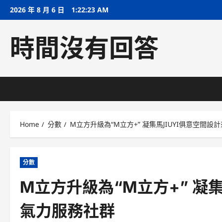
Skip
2026 年 8 月 6 日
1:22:24 AM
to
content
時間沒有回答
Home
分數
M立方升級為“M立方+” 凝集馬JIUYI俱意空間
分數
M立方升級為“M立方+” 凝
氣力服務社群