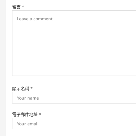
v
留言
*
i
g
a
t
i
o
n
顯示名稱
*
電子郵件地址
*