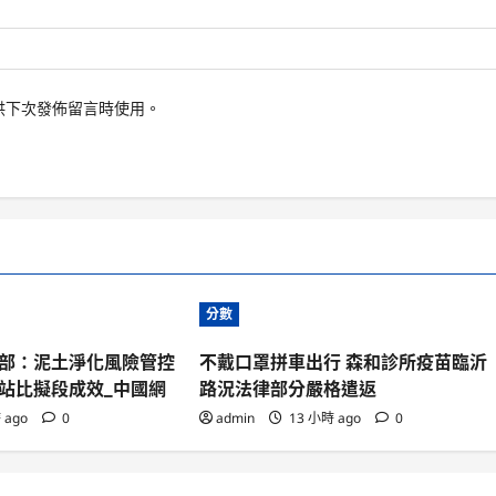
供下次發佈留言時使用。
分數
部：泥土淨化風險管控
不戴口罩拼車出行 森和診所疫苗臨沂
站比擬段成效_中國網
路況法律部分嚴格遣返
 ago
0
admin
13 小時 ago
0