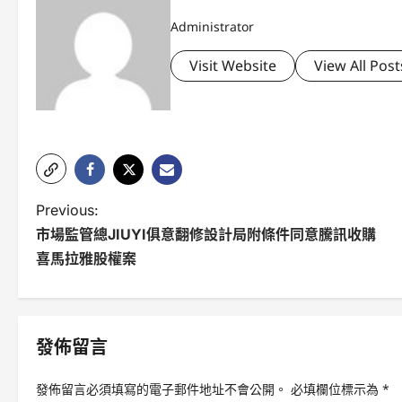
Administrator
Visit Website
View All Post
P
Previous:
市場監管總JIUYI俱意翻修設計局附條件同意騰訊收購
o
喜馬拉雅股權案
s
t
n
發佈留言
a
發佈留言必須填寫的電子郵件地址不會公開。
必填欄位標示為
*