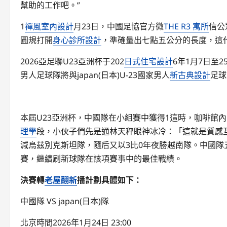
幫助的工作吧。”
1
禪風室內設計
月23日，中國足協官方微
THE R3 寓所
信公
圓規打開
身心診所設計
，準確量出七點五公分的長度，這
2026亞足聯U23亞洲杯于202
日式住宅設計
6年1月7日至2
男人足球隊將與japan(日本)U-23國家男人
新古典設計
足球
本屆U23亞洲杯，中國隊在小組賽中獲得1這時，咖啡館
理學
段，小伙子們先是通林天秤眼神冰冷：「這就是質感
減烏茲別克斯坦隊，隨后又以3比0年夜勝越南隊。中國隊
賽，繼續刷新球隊在該項賽事中的最佳戰績。
決賽轉
老屋翻新
播計劃具體如下：
中國隊 VS japan(日本)隊
北京時間2026年1月24日 23:00