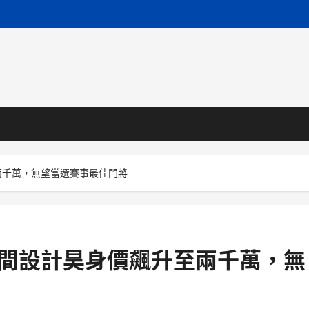
至兩千萬，無望當選賽事最佳門將
意空間設計昊身價飆升至兩千萬，無