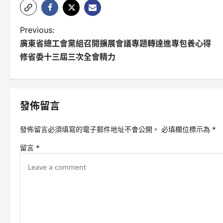
P
Previous:
廣東省總工會黨組召開擴展會議專題轉達進專包養心得
o
修省委十三屆三次全會精力
s
t
n
發佈留言
a
發佈留言必須填寫的電子郵件地址不會公開。
必填欄位標示為
*
v
留言
*
i
g
a
t