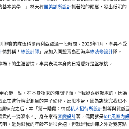
的基本美學！」林天秤
醫美診所設計
抓著她的頭髮，發出低沉的
別聯賽的隊伍科爾內利亞踢過一段時間。2025年1月，李昊不受
計
情對稱！
綠設計師
」身加入同盟青島西海岸
綠裝修設計
隊。
神場下的生涯習慣，李昊表現本身的日常愛好是盤核桃。
更心靜一點，在本身獨處的時間里面。”“我挺喜歡獨處的，因為
個正在進行精密測量的電子磅秤。反思本身，因為訓練完我也不
歡訓練完之后，本「第一階段：情感
私人招待所設計
對等與質感
最貴的一滴淚水。」身在家待
客變設計
著，偶爾就是
loft風室內
茗吧，能夠跟我的年齡不是很合適，但就是我訓練之外對我有點