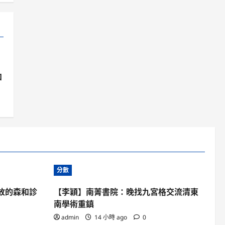
和
分數
放的森和診
【李穎】南菁書院：晚找九宮格交流清東
南學術重鎮
admin
14 小時 ago
0