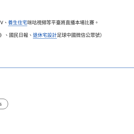
V、
養生住宅
咪咕視頻等平臺將直播本場比賽。
夜》、國民日報、
退休宅設計
足球中國微信公眾號）
s