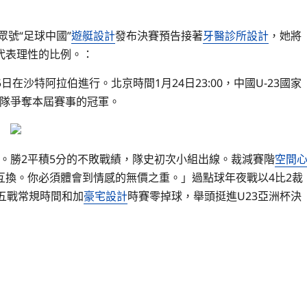
眾號“足球中國”
遊艇設計
發布決賽預告接著
牙醫診所設計
，她將
代表理性的比例。：
5日在沙特阿拉伯進行。北京時間1月24日23:00，中國U-23國家
隊爭奪本屆賽事的冠軍。
內。勝2平積5分的不敗戰績，隊史初次小組出線。裁減賽階
空間
互換。你必須體會到情感的無價之重。」過點球年夜戰以4比2裁
五戰常規時間和加
豪宅設計
時賽零掉球，舉頭挺進U23亞洲杯決