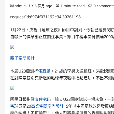
admin
6 個月 ago
1 minute read
0 comment
requestId:6974f031192e34.39261198.
1月22日，央視《足球之夜》節目中談到，今朝已經有3
自歐洲的俱樂部正在關注李昊。節目中稱李昊身價達2000
親子空間設計
本屆U23亞洲杯
侘寂風
，21歲的李昊火速躥紅，5場比賽完
在對陣烏茲別克斯坦的點球年夜戰中撲點建功，不出不測
國民日報指
健康住宅
出，這支U23國家隊以一場未負、
宅
球員是20
商業空間室內設計
15年《中國足球改造發展
戀的純粹！不可饒恕！」他立刻將身邊所有的過期甜甜圈