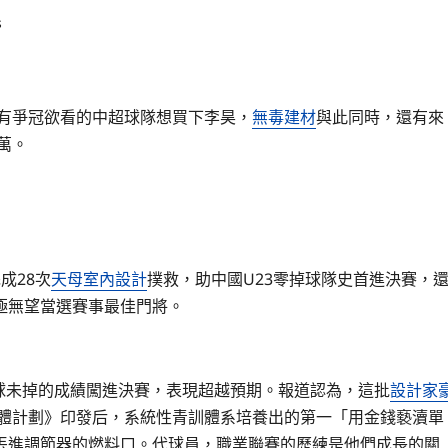
s
支有爭冠欲看的中超球隊想買下李昊，
無毒建材
與此同時，還有來
萬。
成28次
天母室內設計
撲救，助中國U23零掉球隊史首進決賽，
極無望當選賽事最佳門將。
一球未掉的成績闖進決賽，表現超越預期。報道認為，這批
設計家
總體計劃》印發后，系統性青訓體系培養出的第一「用金錢褻瀆單
丟進調節器的燃料口。代球員，職業聯賽的歷練是他們成長的關