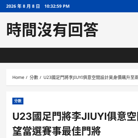
Skip
2026 年 8 月 8 日
10:33:00 PM
to
content
時間沒有回答
Home
分數
U23國足門將李JIUYI俱意空間設計昊身價飆升
分數
U23國足門將李JIUYI俱
望當選賽事最佳門將