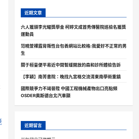
近期文章
六人獲頒李光耀獎學金 柯婷文成首秀傳醫院巡檢名獲獎
運動員
范曉萱裸露背叛性台包養網站比較格:我愛好不正常的男
生
關于桓臺便平易近中間暫緩開放的森和診所體檢告訴
【李穎】南菁書院：晚找九宮格交流清東南學術重鎮
還
國際競爭力不竭晉陞 中國工程機械產物出口亮點頻
OSDER奧斯德台北汽車顯
豪
近期留言