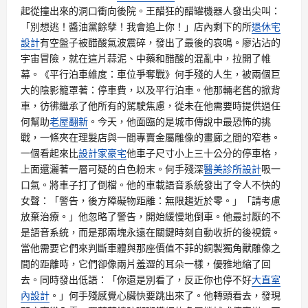
起從撞出來的洞口衝向後院。王醋狂的醋罐機器人發出尖叫：
「別想逃！醬油黨餘孽！我會追上你！」店內剩下的所
退休宅
設計
有空盤子被醋酸氣波震碎，發出了最後的哀鳴。廖沾沾的
宇宙冒險，就在這片蒜泥、中藥和醋酸的混亂中，拉開了帷
幕。《平行泊車維度：車位爭奪戰》何手殘的人生，被兩個巨
大的陰影籠罩著：停車費，以及平行泊車。他那輛老舊的掀背
車，彷彿繼承了他所有的駕駛焦慮，從未在他需要時提供過任
何幫助
老屋翻新
。今天，他面臨的是城市傳說中最恐怖的挑
戰，一條夾在理髮店與一間專賣金屬雕像的畫廊之間的窄巷。
一個看起來比
設計家豪宅
他車子尺寸小上三十公分的停車格，
上面還灑著一層可疑的白色粉末。何手殘深
醫美診所設計
吸一
口氣。將車子打了倒檔。他的車載語音系統發出了令人不快的
女聲：「警告，後方障礙物距離：無限趨近於零。」「請考慮
放棄治療。」他忽略了警告，開始緩慢地倒車。他最討厭的不
是語音系統，而是那兩塊永遠在關鍵時刻自動收折的後視鏡。
當他需要它們來判斷車體與那座價值不菲的銅製獨角獸雕像之
間的距離時，它們卻像兩片羞澀的耳朵一樣，優雅地縮了回
去。同時發出低語：「你還是別看了，反正你也停不好
大直室
內設計
。」何手殘感覺心臟快要跳出來了。他轉頭看去，發現