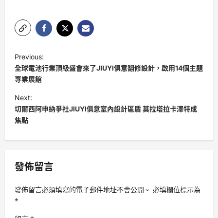
P
Previous:
o
全球電池行業頂級盛會來了JIUYI俱意翻修設計，啟用14個主題
s
專業展館
t
Next:
切爾西阿申納爭社JIUYI俱意室內設計區盾 莫拉塔拉卡澤特成
n
焦點
a
v
i
發佈留言
g
a
發佈留言必須填寫的電子郵件地址不會公開。
必填欄位標示為
t
*
i