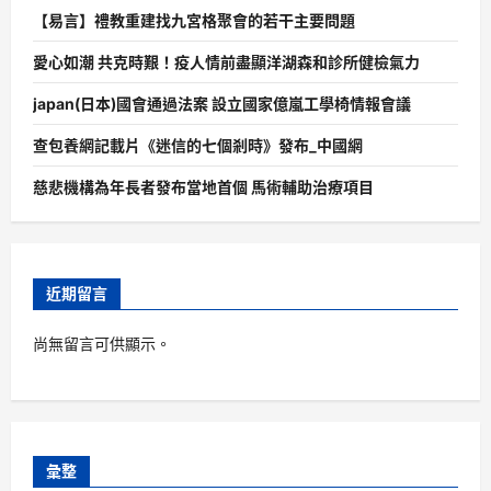
【易言】禮教重建找九宮格聚會的若干主要問題
愛心如潮 共克時艱！疫人情前盡顯洋湖森和診所健檢氣力
japan(日本)國會通過法案 設立國家億嵐工學椅情報會議
查包養網記載片《迷信的七個剎時》發布_中國網
慈悲機構為年長者發布當地首個 馬術輔助治療項目
近期留言
尚無留言可供顯示。
彙整