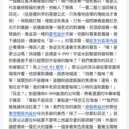
一個藏在舊冰櫃後面的暗門。暗門裡放著一個老舊的、像是古
代金屬保險箱的東西。他輸入了密碼：「一醬二醋三油四辣五
蒜泥」（這是醬料界的基礎公式，只有像他這樣的傳統派才會
用）。保險箱打開，裡面沒有黃金，只有一個閃爍著詭異紅色
光芒的儀器。這儀器很像一個老式的對講機，但頂部插著一根
彎曲的、像韭菜一樣的
豪宅設計
天線。他顫抖著拿起儀器，按
下通話鈕。儀器發出「滋——」的電流聲，接
民生社區室內設
計
著傳來一陣高八度、急促且充滿養生焦慮的聲音。「喂！是
廖沾沾嗎！快接聽！這裡是 K-999！宇宙水餃聯盟特級特務！
你那邊是不是已經聞到宇宙級的酸味了？我們需要你的蒜泥！
你被徵召了！馬上
THE R3 寓所
！」廖沾沾的耳朵被這聲音震得
嗡嗡作響，他捏著對講機，困惑地喊道：「特務？酸味？等
等！我聞到的不是酸味！是麵粉過度膨脹的焦慮味！還有，我
現在走不開！我的陳年老蒜泥需要每隔三小時的溫和震動！」
「蒜泥？」對面傳來K-999崩潰的尖叫聲，帶著濃濃的中藥味電
子雜音：「重點不是蒜泥！重點是**時空正在彎曲！**我們的
推進器快沒紅棗了！快！我們在你的後院！
綠裝修設計
別帶
商
業空間室內設計
任何多餘的東西！除了——你那缸蒜泥！」就
在廖沾沾還在糾結要不要帶上他最珍愛的那把銀勺時，外面的
牆壁傳來一聲巨大的撞擊。一個穿著黑色燕尾服、戴著太陽眼