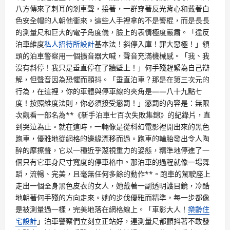
八方傳來了刺耳的剎車聲，接著，一群穿著反光背心和戴著白
色安全帽的人朝他衝來。這些人手裡拿的不是警棍，而是長長
的測量尺和巨大的電子角度儀，臉上的表情極度嚴肅。「違反
泊車維度
私人招待所設計
基本法！斜停入庫！罪大惡極！」領
頭的泊車警察用一個擴音器大喊，聲音充滿機械感。「我、我
沒有斜停！我只是垂直停在了牆壁上！」何手殘趕緊為自己辯
解，但聲音因為恐懼而顫抖。「垂直泊車？那是在第三次元的
行為，在這裡，你的車體與停車線的夾角是——八十九點七
度！按照維度法則，你必須接受懲罰！」懲罰的內容是：無限
次觀看一部名為**《新手泊車七百次失敗集錦》的紀錄片，直
到哭泣為止。就在這時，一輛像是從科幻電影裡開出來的黑色
跑車，優雅地從網格的邊緣漂移而過。跑車的輪胎發出令人陶
醉的摩擦聲，它以一種近乎蔑視重力的姿態，精準地停進了一
個只有它車身尺寸寬度的停車格中。那泊車的過程就像一場舞
蹈，流暢、完美，且毫無任何多餘的動作**。跑車的駕駛座上
走出一個全身黑色皮衣的女人，她戴著一副透明護目鏡，冷酷
地朝著何手殘的方向走來。她的步伐優雅而精準，每一步都像
是被測量過一樣，完美地落在網格線上。「車影大人！
樂齡住
宅設計
」泊車警察們立刻立正站好，連測量尺都顫抖著不敢發