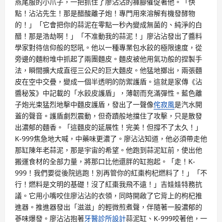
燕尾服的小爪子，一把抓住了廖沾沾的褲腳催促著他。「快
點！沾沾先生！那是醋酸離子炮！專門用來溶解有機發酵物
的！」「它會把你的蒜泥在零點一秒內變成無菌的、純淨的白
醋！那是浩劫啊！」「不准動我的蒜泥！」廖沾沾發出了醬料
學家對待信仰般的怒吼。他以一種專業包水餃的極限速度，從
旁邊的麵粉堆中抓起了兩團麵皮。麵皮被他用氣功般的捏製手
法，瞬間擴大成直徑三公尺的巨大麵皮。他猛地擲出，兩張麵
皮在空中交疊，變成一個半透明的防禦護盾。這就是家傳《沾
醬秘笈》中記載的「水餃皮護盾」，薄韌而充滿彈性。藍色離
子炮光束猛烈地擊中麵皮護盾，發出了一聲像
侘寂風
是汽水開
蓋的聲音。護盾劇烈震動，但奇蹟般地擋住了攻擊，只是散發
出濃郁的麵香。「這麵皮的延展性！完美！但撐不了太久！」
K-999焦急地大喊，中藥味更濃了。廖沾沾知道，他必須帶走他
那缸陳年老蒜泥，那是宇宙的希望。他跑到蒜泥缸前，使出他
搬運食材的全部力量，將那口比他還胖的缸抱起。「走！K-
999！我們要從後院逃跑！別再管你的紅棗枸杞燃料了！」「不
行！燃料是文明的基礎！沒了紅棗我飛不遠！」吉娃娃特務抗
議。它用小嘴咬住廖沾沾的衣領，同時開啟了它背上的枸杞推
進器。推進器發出「滋滋」的輕微煎煮聲，伴隨著一股濃郁的
蔘味爆發。廖沾沾抱著
牙醫診所設計
蒜泥缸、K-999咬著他，一