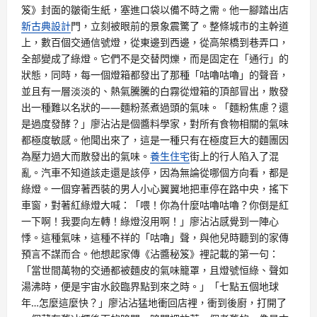
笈》封面的皺衛生紙，塞進口袋以備不時之需。他一腳踏出店
新古典設計
門，立刻被眼前的景象震驚了。整條城市的主幹道
上，數百個交通信號燈，從東邊到西邊，從高架橋到巷弄口，
全部變成了綠燈。它們不是交替閃爍，而是固定在「通行」的
狀態，同時，每一個燈箱都發出了那種「咕嚕咕嚕」的聲音，
並且有一層淡淡的、熱氣騰騰的白霧從燈箱的頂部冒出，散發
出一種難以名狀的——麵粉蒸煮過頭的氣味。「麵粉焦慮？還
是過度發酵？」廖沾沾是個醬料學家，對所有食物相關的氣味
都極度敏感。他聞出來了，這是一種只有在極度巨大的麵團因
為壓力過大而散發出的氣味。
養生住宅
街上的行人陷入了混
亂。汽車不知道該走還是該停，因為無論從哪個方向看，都是
綠燈。一個穿著西裝的男人小心翼翼地把車停在路中央，搖下
車窗，對著紅綠燈大喊：「喂！你為什麼咕嚕咕嚕？你倒是紅
一下啊！我要向左轉！綠燈沒用啊！」廖沾沾感覺到一陣心
悸。這種氣味，這種不祥的「咕嚕」聲，與他兒時聽到的家傳
預言不謀而合。他想起家傳《沾醬秘笈》裡記載的第一句：
「當世間萬物的交通都被麵皮的氣味籠罩，且燈號恒綠、聲如
湯沸時，便是宇宙水餃臨界點到來之時。」「七點五個地球
年…怎麼這麼快？」廖沾沾猛地衝回店裡，衝到後廚，打開了