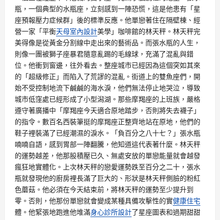
瓶，一個典型的水瓶座，立刻感到一陣恐慌，這是他患有「星
座預報壓力症候群」後的標準反應。他單戀著住在隔壁棟、經
營一家「平衡
天母室內設計
美學」咖啡館的林天秤。林天秤完
美得像是從黃金分割線中走出來的藝術品。而張水瓶的人生，
則像一團被獅子座暴君隨意亂踢的毛線球，充滿了混亂與錯
位。他衝到窗邊，往外看去。整座城市已經因為這個突如其來
的「超級修正」而陷入了荒謬的混亂。街道上的雙魚座們，開
始不受控制地流下鹹鹹的海水淚，他們無法停止地哭泣，導致
城市低窪處已經形成了小型潟湖。那些摩羯座的上班族，嚴格
遵守著廣播中「摩羯座今天適合原地踏步，否則將失去襪子」
的指令。數百名西裝筆挺的摩羯座正整齊地站在原地，他們的
鞋子裡裝滿了已經潮濕的淚水。「負百分之八十七？」張水瓶
喃喃自語，感到胃部一陣翻騰，他知道這代表著什麼。林天秤
的運勢越差，他那股積壓已久、無處安放的單戀能量就會越發
瘋狂地實體化。上次林天秤的戀愛運勢跌至百分之二十，張水
瓶就發現他的廚房裡長滿了巨大的、形狀是林天秤側臉的粉紅
色蘑菇。他必須在今天結束前，將林天秤的運勢至少提升到
零。否則，他那份單戀就會變成某種具備攻擊性的實
健康住宅
體。他緊張地跑進他堆滿
身心診所設計
了星座圖表和過期甜甜