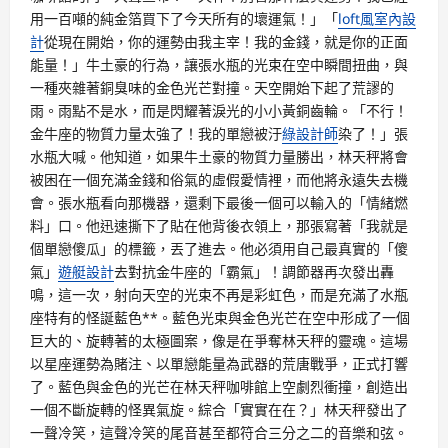
用一百噸的純金箔買下了今天所有的壞運氣！」「
loft風室內設
計
從現在開始，你的運勢由我主宰！我的金錢，就是你的正面
能量！」牛土豪的行為，讓張水瓶的光束在空中瞬間扭曲，與
一種夾雜著銅臭味的金色光芒對撞。天空開始下起了荒謬的
雨。雨點不是水，而是閃耀著淚光的小小黃銅齒輪。「不行！
金牛座的物質力量太強了！我的單戀被汙
綠設計師
染了！」張
水瓶大喊。他知道，如果牛土豪的物質力量勝出，林天秤將會
被困在一個充滿金錢和俗氣的虛假愛情裡，而他將永遠失去機
會。張水瓶看向那機器，還剩下最後一個可以輸入的「情緒燃
料」口。他迅速撕下了貼在他背後衣領上，那張寫著「我就是
個單戀傻瓜」的標籤，丟了進去。他必須用自己最真實的「傻
氣」
遊艇設計
去對抗金牛座的「霸氣」！調節器再次發出轟
鳴，這一次，射向天空的光束不再是彩虹色，而是充滿了水瓶
座特有的怪誕藍色**。藍色光束與金色光芒在空中形成了一個
巨大的、旋轉著的太極圖案，像是在爭奪林天秤的靈魂。這場
以星座運勢為賭注、以單戀能量為武器的荒唐戰爭，正式打響
了。藍色與金色的光芒在林天秤咖啡館上空劇烈衝撞，創造出
一個不斷旋轉的怪異氣旋。綜合「實實在在？」林天秤發出了
一聲冷笑，這聲冷笑的尾音甚至都符合三分之二的音樂和弦。