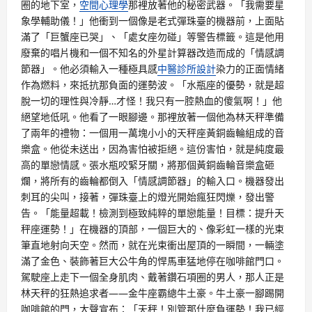
圈的地下室，
空間心理學
那裡放著他的秘密武器。「我需要星
象學輔助儀！」他衝到一個像是老式彈珠臺的機器前，上面貼
滿了「巨蟹座已哭」、「處女座勿碰」等警告標籤。這是他用
廢棄的唱片機和一個不知名的外星計算器改造而成的「情感調
節器」。他必須輸入一種極具感
中醫診所設計
染力的正面情緒
作為燃料，來抵抗那負面的運勢波。「水瓶座的優勢，就是超
脫一切的理性與冷靜…才怪！我只有一腔熱血的傻氣啊！」他
絕望地低吼。他看了一眼腳邊。那裡放著一個他為林天秤準備
了兩年的禮物：一個用一萬塊小小的天秤座黃銅齒輪組成的音
樂盒。他從未送出，因為害怕被拒絕。這份害怕，就是純度最
高的單戀情感。張水瓶咬緊牙關，將那個黃銅齒輪音樂盒砸
爛，將所有的齒輪都倒入「情感調節器」的輸入口。機器發出
刺耳的尖叫，接著，彈珠臺上的燈光開始瘋狂閃爍，發出警
告。「能量超載！檢測到極致純粹的單戀能量！目標：提升天
秤座運勢！」在機器的頂部，一個巨大的、像彩虹一樣的光束
筆直地射向天空。然而，就在光束衝出屋頂的一瞬間，一輛塗
滿了金色、裝飾著巨大公牛角的悍馬車猛地停在咖啡館門口。
駕駛座上走下一個全身肌肉、戴著鑽石項圈的男人，那人正是
林天秤的狂熱追求者——金牛座霸總牛土豪。牛土豪一腳踢開
咖啡館的門，大聲宣布：「天秤！別管那什麼負運勢！我已經