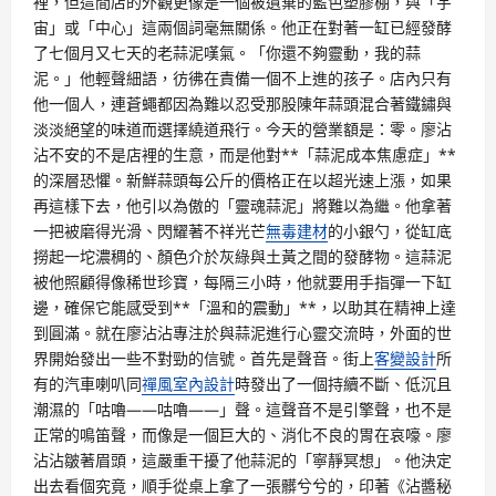
裡，但這間店的外觀更像是一個被遺棄的藍色塑膠棚，與「宇
宙」或「中心」這兩個詞毫無關係。他正在對著一缸已經發酵
了七個月又七天的老蒜泥嘆氣。「你還不夠靈動，我的蒜
泥。」他輕聲細語，彷彿在責備一個不上進的孩子。店內只有
他一個人，連蒼蠅都因為難以忍受那股陳年蒜頭混合著鐵鏽與
淡淡絕望的味道而選擇繞道飛行。今天的營業額是：零。廖沾
沾不安的不是店裡的生意，而是他對**「蒜泥成本焦慮症」**
的深層恐懼。新鮮蒜頭每公斤的價格正在以超光速上漲，如果
再這樣下去，他引以為傲的「靈魂蒜泥」將難以為繼。他拿著
一把被磨得光滑、閃耀著不祥光芒
無毒建材
的小銀勺，從缸底
撈起一坨濃稠的、顏色介於灰綠與土黃之間的發酵物。這蒜泥
被他照顧得像稀世珍寶，每隔三小時，他就要用手指彈一下缸
邊，確保它能感受到**「溫和的震動」**，以助其在精神上達
到圓滿。就在廖沾沾專注於與蒜泥進行心靈交流時，外面的世
界開始發出一些不對勁的信號。首先是聲音。街上
客變設計
所
有的汽車喇叭同
禪風室內設計
時發出了一個持續不斷、低沉且
潮濕的「咕嚕——咕嚕——」聲。這聲音不是引擎聲，也不是
正常的鳴笛聲，而像是一個巨大的、消化不良的胃在哀嚎。廖
沾沾皺著眉頭，這嚴重干擾了他蒜泥的「寧靜冥想」。他決定
出去看個究竟，順手從桌上拿了一張髒兮兮的，印著《沾醬秘