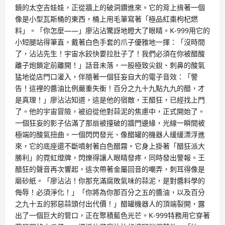
鏡的太空吉娃娃，正從牆上的破洞鑽進來。它的背上揹著一個
像是小型瓦斯桶的東西，桶上用毛筆寫著「極品紅棗枸杞燃
料」。「你怎麼——」廖沾沾驚訝地瞪大了眼睛。K-999用它的
小短腿站得筆直，戴著白色手套的爪子優雅地一揮：「沒時間
了，沾沾先生！宇宙水餃快要拉肚子了！我們必須在你被醋酸
離子炮鎖定前離開！」話音未落，一股極致尖銳、刺鼻的酸氣
猛地從店門口灌入，伴隨著一個狂妄自大的電子音效：「警
告！這裡的醬油比例嚴重失衡！百分之九十九點九九的醋，才
是真理！」廖沾沾知道，這是他的宿敵，王醋狂，已經找上門
了。他的宇宙冒險，被迫從他對蒜泥的焦慮中，正式開始了。
一個狂妄的影子佔滿了那扇被撞破的牆門邊緣，光線一瞬間被
極端的酸氣扭曲。一個閃閃發光、像醋罐的機器人緩緩漂浮進
來，它的底座還不斷噴射著白色醋霧。它身上掛著「醋狂派大
勝利」的霓虹燈牌，閃爍得讓人眼睛發疼，同時發出警報。王
醋狂的聲音再次響起，這次帶著金屬回音的嘲弄，刺耳得像是
磨砂紙。「廖沾沾！你那充滿腐敗氣味的蒜泥，是對醬料學的
侮辱！必須淨化！」「你將為你那百分之五的醬油，以及百分
之九十五的邪惡蒜頭付出代價！」醋罐機器人的頂端裂開，露
出了一個巨大的管口，正在聚積藍色光芒。K-999特務用它穿著