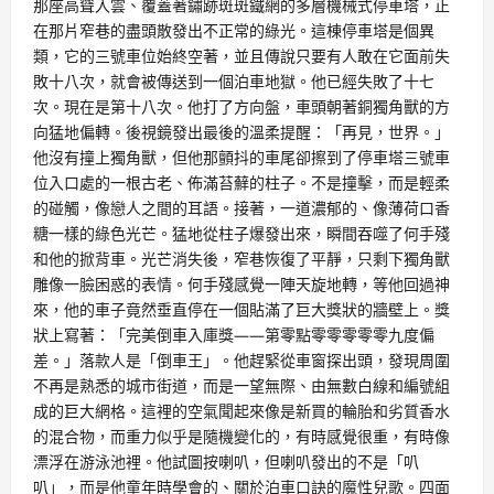
那座高聳入雲、覆蓋著鏽跡斑斑鐵網的多層機械式停車塔，正
在那片窄巷的盡頭散發出不正常的綠光。這棟停車塔是個異
類，它的三號車位始終空著，並且傳說只要有人敢在它面前失
敗十八次，就會被傳送到一個泊車地獄。他已經失敗了十七
次。現在是第十八次。他打了方向盤，車頭朝著銅獨角獸的方
向猛地偏轉。後視鏡發出最後的溫柔提醒：「再見，世界。」
他沒有撞上獨角獸，但他那顫抖的車尾卻擦到了停車塔三號車
位入口處的一根古老、佈滿苔蘚的柱子。不是撞擊，而是輕柔
的碰觸，像戀人之間的耳語。接著，一道濃郁的、像薄荷口香
糖一樣的綠色光芒。猛地從柱子爆發出來，瞬間吞噬了何手殘
和他的掀背車。光芒消失後，窄巷恢復了平靜，只剩下獨角獸
雕像一臉困惑的表情。何手殘感覺一陣天旋地轉，等他回過神
來，他的車子竟然垂直停在一個貼滿了巨大獎狀的牆壁上。獎
狀上寫著：「完美倒車入庫獎——第零點零零零零零九度偏
差。」落款人是「倒車王」。他趕緊從車窗探出頭，發現周圍
不再是熟悉的城市街道，而是一望無際、由無數白線和編號組
成的巨大網格。這裡的空氣聞起來像是新買的輪胎和劣質香水
的混合物，而重力似乎是隨機變化的，有時感覺很重，有時像
漂浮在游泳池裡。他試圖按喇叭，但喇叭發出的不是「叭
叭」，而是他童年時學會的、關於泊車口訣的魔性兒歌。四面