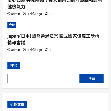
愛心如潮 共克時艱！疫人情前盡顯洋湖森和診所
健檢氣力
admin
1 小時 ago
0
分數
japan(日本)國會通過法案 設立國家億嵐工學椅
情報會議
admin
2 小時 ago
0
搜尋
搜尋
近期文章