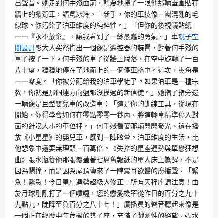
出聲音。她走到何手殘面前，輕蔑地掃了一眼他那輛垂直貼在
牆上的掀背車，語氣冰冷。「新手，你的車技像一團混亂的毛
線球。你污染了泊車維度的純粹性。」「但你的後視鏡貼紙
——『永不放棄』，讓我看到了一絲愚蠢的勇氣。」車
親子空
間設計
影大人突然掏出一個像是遙控器的裝置，對著何手殘的
車子按了一下。何手殘的車子從牆上脫落，在空中旋轉了一百
八十度，穩穩地停在了地面上的一個停車格中。這次，夾角是
——零度。「你被分配給我的泊車學徒了。如果泊車是一種宗
教，你就是那個連方向盤都沒摸過的新信徒。」她指了指旁邊
一輛像是巨型嬰兒車的改造車：「這是你的訓練工具，從現在
開始，你得學會如何在零點零零一秒內，將這輛車精準停入對
面的針眼大小的車位裡。」何手殘看著那輛閃閃發光、還在播
放《小星星》的嬰兒車，感到一陣眩暈。泊車維度的生活，比
他想象中還要無理頭一百萬倍。《失控的星座運勢與單戀狂想
曲》張水瓶從他那張覆蓋著七層舊報紙的單人床上驚醒，不是
因為鬧鐘，而是因為屋頂傳來了一陣震耳欲聾的廣播聲。「緊
急！緊急！今日星座運勢超級大修正！所有天秤座請注意！由
於月球剛剛打了一個噴嚏，您的戀愛機率從昨日的百分之九十
九點九，陡降至負百分之八十七！」廣播員的聲音聽起來像是
一個正在經歷中年危機的雙子座，充滿了戲劇性的絕望。張水