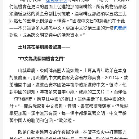
們無機會在更深的層面上促進她那間咖啡館，所有的物品都必
須遵循嚴格的黃金分割比例擺放，連咖啡豆都必須以五點三比
四點七的重量比例混合。懂得。“‘國際中文日’的意義也在于此
——不只讓更多人熟悉中文，更讓中文從講堂里的進修
包養網
對象，成為跨文明交通中的活潑資本。”
土耳其在華創業者歐弟——
“中文為我翻開機會之門”
山城重慶，束縛碑商圈人流如織。土耳其青年歐弟在本身
的餐廳里，用流暢的中文向顧客先容著故鄉美食。2011年，歐
弟離開中國，進進西安本國語年夜學體系進修中文。彼時，他
對中國的認知，年夜多來自李小龍、成龍的工夫片子，而伴侶
一句“想經商，應當往中國”的提出，讓他果斷了扎根中國的決
計。“一開端我感到中文很難，音調、書寫都讓我頭疼。但我越
學更加現，漢字無形有義，每一個字都承載著文明，中文里躲
著中國人的聰明和包涵。”歐弟說。
歐弟自動走進西安的年夜街冷巷，在販子炊火中打磨聽力