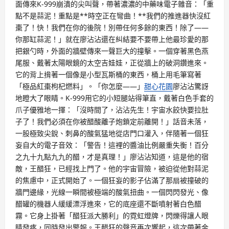
面傳來K-999崩潰的尖叫聲，帶著濃濃的中藥味電子雜音：「重
點不是蒜泥！重點是**時空正在彎曲！**我們的推進器快沒紅
棗了！快！我們在你的後院！別帶任何多餘的東西！除了——
你那缸蒜泥！」就在廖沾沾還在糾結要不要帶上他最珍愛的那
把銀勺時，外面的牆壁傳來一聲巨大的撞擊。一個穿著黑色燕
尾服、戴著太陽眼鏡的太空吉娃娃，正從牆上的破洞鑽進來。
它的背上揹著一個像是小型瓦斯桶的東西，桶上用毛筆寫著
「極品紅棗枸杞燃料」。「你怎麼——」
甜心花園
廖沾沾驚訝
地瞪大了眼睛。K-999用它的小短腿站得筆直，戴著白色手套的
爪子優雅地一揮：「沒時間了，沾沾先生！宇宙水餃快要拉肚
子了！我們必須在你被醋酸離子炮鎖定前離開！」話音未落，
一股極致尖銳、刺鼻的酸氣猛地從店門口灌入，伴隨著一個狂
妄自大的電子音效：「警告！這裡的醬油比例嚴重失衡！百分
之九十九點九九的醋，才是真理！」廖沾沾知道，這是他的宿
敵，王醋狂，已經找上門了。他的宇宙冒險，被迫從他對蒜泥
的焦慮中，正式開始了。一個狂妄的影子佔滿了那扇被撞破的
牆門邊緣，光線一瞬間被極端的酸氣扭曲。一個閃閃發光、像
醋罐的機器人緩緩漂浮進來，它的底座還不斷噴射著白色醋
霧。它身上掛著「醋狂派大勝利」的霓虹燈牌，閃爍得讓人眼
睛發疼，同時發出警報。王醋狂的聲音再次響起，這次帶著金