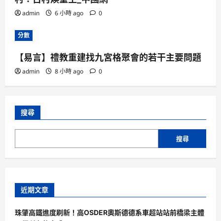
admin
6 小時 ago
0
分數
【易言】禮教重建找九宮格聚會的若干主要問題
admin
8 小時 ago
0
搜尋
搜尋
近期文章
珠肇高鐵進度刷新！高OSDER奧斯德德系車超站站前橋梁主體