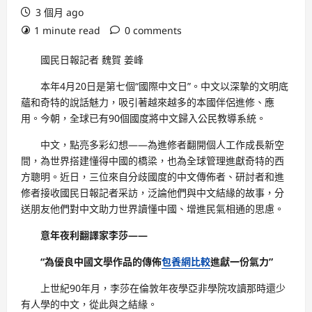
3 個月 ago
1 minute read
0 comments
國民日報記者 魏賀 姜峰
本年4月20日是第七個“國際中文日”。中文以深摯的文明底
蘊和奇特的說話魅力，吸引著越來越多的本國伴侶進修、應
用。今朝，全球已有90個國度將中文歸入公民教導系統。
中文，點亮多彩幻想——為進修者翻開個人工作成長新空
間，為世界搭建懂得中國的橋梁，也為全球管理進獻奇特的西
方聰明。近日，三位來自分歧國度的中文傳佈者、研討者和進
修者接收國民日報記者采訪，泛論他們與中文結緣的故事，分
送朋友他們對中文助力世界讀懂中國、增進民氣相通的思慮。
意年夜利翻譯家李莎——
“為優良中國文學作品的傳佈
包養網比較
進獻一份氣力”
上世紀90年月，李莎在倫敦年夜學亞非學院攻讀那時還少
有人學的中文，從此與之結緣。