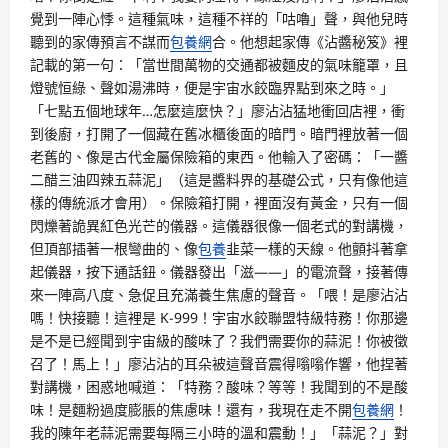
覺到一陣心悸。這種氣味，這種不祥的「咕嚕」聲，與他兒時
聽到的家傳預言不謀而
包養網
合。他想起家傳《沾醬秘笈》裡
記載的第一句：「當世間萬物的交通都被麵皮的氣味籠罩，且
燈號恒綠、聲如湯沸時，便是宇宙水餃臨界點到來之時。」
「七點五個地球年…怎麼這麼快？」廖沾沾猛地衝回店裡，衝
到後廚，打開了一個藏在舊冰櫃後面的暗門。暗門裡放著一個
老舊的、像是古代金屬保險箱的東西。他輸入了密碼：「一醬
二醋三油四辣五蒜泥」（這是醬料界的基礎公式，只有像他這
樣的傳統派才會用）。保險箱打開，裡面沒有黃金，只有一個
閃爍著詭異紅色光芒的儀器。這儀器很像一個老式的對講機，
但頂部插著一根彎曲的、像
包養
韭菜一樣的天線。他顫抖著拿
起儀器，按下通話鈕。儀器發出「滋——」的電流聲，接著傳
來一陣高八度、急促且充滿養生焦慮的聲音。「喂！是廖沾沾
嗎！快接聽！這裡是 K-999！宇宙水餃聯盟特級特務！你那邊
是不是已經聞到宇宙級的酸味了？我們需要你的蒜泥！你被徵
召了！馬上！」廖沾沾的耳朵被這聲音震得嗡嗡作響，他捏著
對講機，困惑地喊道：「特務？酸味？等等！我聞到的不是酸
味！是麵粉過度膨脹的焦慮味！還有，我現在走不開
包養網
！
我的陳年老蒜泥需要每隔三小時的溫和震動！」「蒜泥？」對