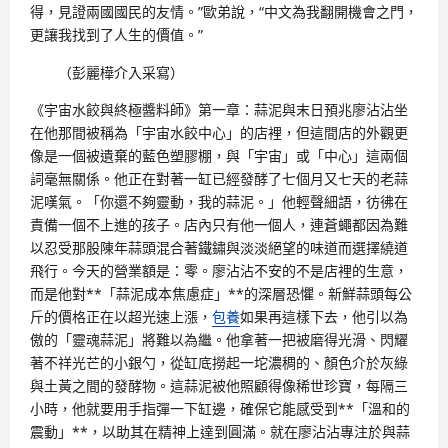
得，見證兩國國民的友情。”歐弟說，“中文為我翻開機會之門，
更讓我找到了人生的價值。”
（彭麗樺介入采寫）
《宇宙水餃與終極醬料師》第一章：蒜泥與末日預兆廖沾沾坐
在他那間被稱為「宇宙水餃中心」的店裡，但這間店的外觀更
像是一個被遺棄的藍色塑膠棚，與「宇宙」或「中心」這兩個
詞毫無關係。他正在對著一缸已經發酵了七個月又七天的老蒜
泥嘆氣。「你還不夠靈動，我的蒜泥。」他輕聲細語，彷彿在
責備一個不上進的孩子。店內只有他一個人，連蒼蠅都因為難
以忍受那股陳年蒜頭混合著鐵鏽與淡淡絕望的味道而選擇繞道
飛行。今天的營業額是：零。廖沾沾不安的不是店裡的生意，
而是他對**「蒜泥成本焦慮症」**的深層恐懼。新鮮蒜頭每公
斤的價格正在以超光速上漲，
包養
如果再這樣下去，他引以為
傲的「靈魂蒜泥」將難以為繼。他拿著一把被磨得光滑、閃耀
著不祥光芒的小銀勺，從缸底撈起一坨濃稠的、顏色介於灰綠
與土黃之間的發酵物。這蒜泥被他照顧得像稀世珍寶，每隔三
小時，他就要用手指彈一下缸邊，確保它能感受到**「溫和的
震動」**，以助其在精神上達到圓滿。就在廖沾沾專注於與蒜