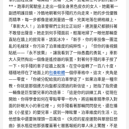
**。跑車的駕駛座上走出一個全身黑色皮衣的女人，她戴著一
副透明護目鏡，冷酷地朝著何手殘的方向走來。她的步伐優雅
而精準，每一步都像是被測量過一樣，完美地落在網格線上。
「車影大人！」泊車警察們立刻立正站好，連測量尺都顫抖著
不敢發出聲音。她走到何手殘面前，輕蔑地掃了一眼他那輛垂
直貼在牆上的掀背車，語氣冰冷。「新手，你的車技像一團混
亂的毛線球。你污染了泊車維度的純粹性。」「但你的後視鏡
貼紙——『永不放棄』，讓我看到了一絲愚蠢的勇氣。」車影
大人突然掏出一個像是遙控器的裝置，對著何手殘的車子按了
一下。何手殘的車子從牆上脫落，在空中旋轉了一百八十度，
穩穩地停在了地面上的
包養軟體
一個停車格中。這次，夾角是
——零度。「你被分配給我的泊車學徒了。如果泊車是一種宗
教，你就是那個連方向盤都沒摸過的新信徒。」她指了指旁邊
一輛像是巨型嬰兒車的改造車：「這是你的訓練工具，從現在
開始，你得學會如何在零點零零一秒內，將這輛車精準停入對
面的針眼大小的車位裡。」何手殘看著那輛閃閃發光、還在播
放《小星星》的嬰兒車，感到一陣眩暈。泊車維度的生活，比
他想象中還要無理頭一百萬倍。《失控的星座運勢與單戀狂想
曲》張水瓶從他那張覆蓋著七層舊報紙的單人床上驚醒，不是