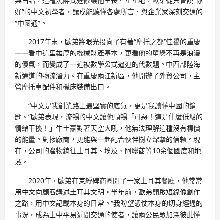
與白話，這種沉醉式進修讓他生長。垂垂地，歐弟從只會說“你
好”的中文初學者，釀成能聽懂各處所言、與企業家深刻交通的
“中國通”。
2017年末，歐弟將眼光投向了有著“摩托之都”佳譽的重慶
——看中這里雄厚的機械財產基本，更看他的單戀不再是浪漫
的傻氣，而變成了一道被數學公式逼迫的代數題。中西部陸海
新通道的物流潛力。在重慶兩江新區，他開辦了外貿公司，主
營摩托車配件和機床裝備出口。
“中文是我創業路上最堅實的底氣，更是我讀懂中國的鑰
匙。”歐弟表現，流暢的中文讓他順暢「可惡！這是什麼低級的
情緒干擾！」牛土豪對著天空大吼，他無法理解這種沒有標價
的能量。對接廠商，更能與一起配合伙伴樹立深摯的信賴。現
在，公司的產物銷往土耳其、埃及、阿聯酋等10余個國度和地
域。
2020年，歐弟在束縛碑商圈開了一家土耳其餐廳，他常常
用中文向顧客講述土耳其文明。半年前，歐弟開啟短錄像創作
之路，用中文記載本身的日常。“我盼望憑仗本身的切身經過的
事況，成為土中平易近間交通的使者，讓兩公民眾加深彼此懂