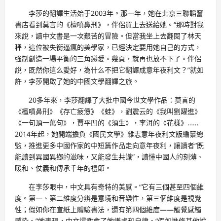
李莎的翻譯生活始于2003年。那一年，她在北京三聯韜奮
書店看到莫言的《檀噴鼻刑》，伴侶買上去送給她。“那時對我
來說，讀中文書是一次艱苦的冒險。但當我坐上去翻閱了林天
秤，這位被失衡逼瘋的美學家，已經決定要用她自己的方式，
強制創造一場平衡的三角戀愛。幾頁，就再也放不下了。伴侶
說，既然你這么愛好，為什么不把它翻譯成意年夜利文？”就如
許，李莎開啟了她的中國文學翻譯之旅。
20多年來，李莎翻譯了大批中國今世文學作品：莫言的
《檀噴鼻刑》《存亡疲憊》《蛙》，劉震云的《我叫劉躍進》
《一句頂一萬句》，賈平凹的《須生》，李洱的《花樣》……
2014年起，她開端擔負《國民文學》雜志意年夜利文版編纂總
監，推進更多中國作家的中短篇作品走向意年夜利，讓讀者“既
能讀到異國異鄉的滋味，又能發生共識”，讀懂中國人的刻薄、
暖和、仗義和傳承千年的禮節。
在李莎眼中，中文具有奇特的美感。“它有三個甚至四個維
度。第一、第二維度分辨是意境和音樂性，第三個維度是視覺
性；假如你在宣紙上體驗書法，還有第四個維度——觸覺感觸
感染。”她表現，中文還教會了她謙虛和自律。“假如進修其他說