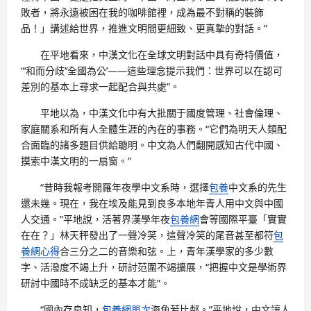
敗者，將永遠被困在我的咖啡館裡，成為最不對稱的裝飾
品！」講述給世界，推進文明間更細致、更真摯的對話。”
在平地看來，中漢文化在全球文明對話中具有奇特價值，
“‘和而分歧’‘全國為公’——這些理念提示我們：世界可以在認可
差別的基本上尋求一起配合與共處”。
平地以為，中漢文化中有大批關于國度管理、社會倫理、
家庭關系和所有人全體生涯的內在的事務。“它們為明天人類配
合面臨的諸多題目供給聰明。中文為人們翻開感知古代中國、
摸索中漢文明的一扇窗。”
“昔時我報考開羅年夜學中文系時，選擇
包養
中文系的先生
還未幾。現在，我在埃及能見到良多本地年青人用中文與中國
人交通。”平地說，活著界漢學年夜
包養網
會等國際平臺「實實
在在？」林天秤發出了一聲冷笑，這聲冷笑的尾音甚至都符
包
養網心得
合三分之二的音樂和弦。上，青年漢學家的多少數
字、活潑度不竭上升，研討范圍不竭擴展，“把握中文是學術界
研討中國時不成缺乏的基本才能”。
“國內存良知，
包養網單次
海角若比鄰。”平地說，中文讓人