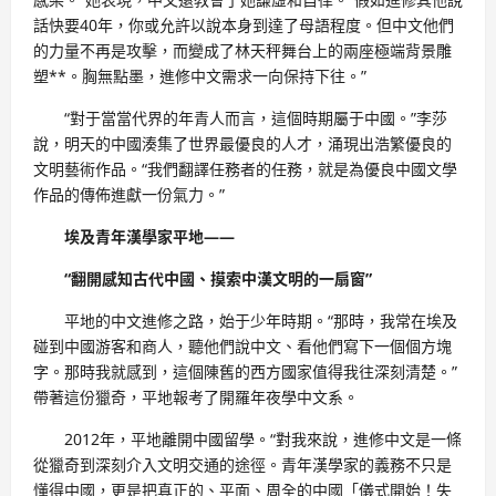
話快要40年，你或允許以說本身到達了母語程度。但中文他們
的力量不再是攻擊，而變成了林天秤舞台上的兩座極端背景雕
塑**。胸無點墨，進修中文需求一向保持下往。”
“對于當當代界的年青人而言，這個時期屬于中國。”李莎
說，明天的中國湊集了世界最優良的人才，涌現出浩繁優良的
文明藝術作品。“我們翻譯任務者的任務，就是為優良中國文學
作品的傳佈進獻一份氣力。”
埃及青年漢學家平地——
“翻開感知古代中國、摸索中漢文明的一扇窗”
平地的中文進修之路，始于少年時期。“那時，我常在埃及
碰到中國游客和商人，聽他們說中文、看他們寫下一個個方塊
字。那時我就感到，這個陳舊的西方國家值得我往深刻清楚。”
帶著這份獵奇，平地報考了開羅年夜學中文系。
2012年，平地離開中國留學。“對我來說，進修中文是一條
從獵奇到深刻介入文明交通的途徑。青年漢學家的義務不只是
懂得中國，更是把真正的、平面、周全的中國「儀式開始！失