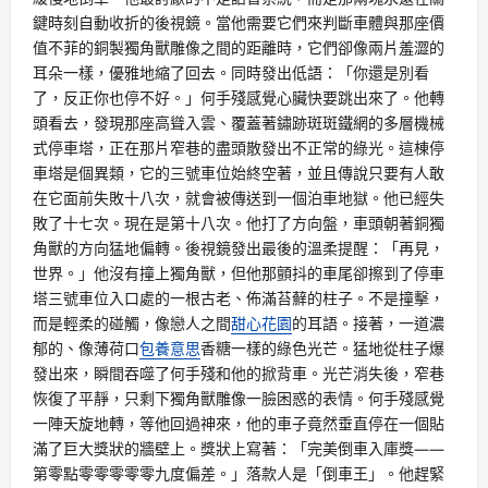
鍵時刻自動收折的後視鏡。當他需要它們來判斷車體與那座價
值不菲的銅製獨角獸雕像之間的距離時，它們卻像兩片羞澀的
耳朵一樣，優雅地縮了回去。同時發出低語：「你還是別看
了，反正你也停不好。」何手殘感覺心臟快要跳出來了。他轉
頭看去，發現那座高聳入雲、覆蓋著鏽跡斑斑鐵網的多層機械
式停車塔，正在那片窄巷的盡頭散發出不正常的綠光。這棟停
車塔是個異類，它的三號車位始終空著，並且傳說只要有人敢
在它面前失敗十八次，就會被傳送到一個泊車地獄。他已經失
敗了十七次。現在是第十八次。他打了方向盤，車頭朝著銅獨
角獸的方向猛地偏轉。後視鏡發出最後的溫柔提醒：「再見，
世界。」他沒有撞上獨角獸，但他那顫抖的車尾卻擦到了停車
塔三號車位入口處的一根古老、佈滿苔蘚的柱子。不是撞擊，
而是輕柔的碰觸，像戀人之間
甜心花園
的耳語。接著，一道濃
郁的、像薄荷口
包養意思
香糖一樣的綠色光芒。猛地從柱子爆
發出來，瞬間吞噬了何手殘和他的掀背車。光芒消失後，窄巷
恢復了平靜，只剩下獨角獸雕像一臉困惑的表情。何手殘感覺
一陣天旋地轉，等他回過神來，他的車子竟然垂直停在一個貼
滿了巨大獎狀的牆壁上。獎狀上寫著：「完美倒車入庫獎——
第零點零零零零零九度偏差。」落款人是「倒車王」。他趕緊