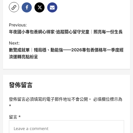
P
Previous:
o
年夜國小專包養網心得家·追蹤關心留守兒童｜照亮每一份生長
s
Next:
t
數覽成就單｜殘局穩、動能強——2026專包養價格年一季度經
濟運轉亮點紛呈
n
a
v
發佈留言
i
g
發佈留言必須填寫的電子郵件地址不會公開。
必填欄位標示為
a
*
t
留言
*
i
o