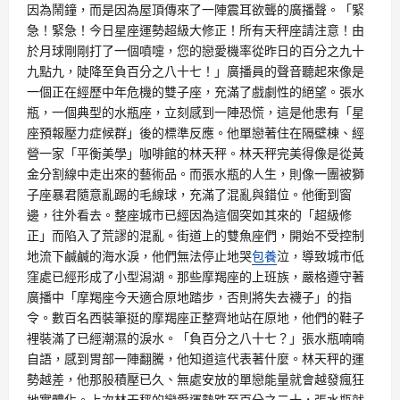
因為鬧鐘，而是因為屋頂傳來了一陣震耳欲聾的廣播聲。「緊
急！緊急！今日星座運勢超級大修正！所有天秤座請注意！由
於月球剛剛打了一個噴嚏，您的戀愛機率從昨日的百分之九十
九點九，陡降至負百分之八十七！」廣播員的聲音聽起來像是
一個正在經歷中年危機的雙子座，充滿了戲劇性的絕望。張水
瓶，一個典型的水瓶座，立刻感到一陣恐慌，這是他患有「星
座預報壓力症候群」後的標準反應。他單戀著住在隔壁棟、經
營一家「平衡美學」咖啡館的林天秤。林天秤完美得像是從黃
金分割線中走出來的藝術品。而張水瓶的人生，則像一團被獅
子座暴君隨意亂踢的毛線球，充滿了混亂與錯位。他衝到窗
邊，往外看去。整座城市已經因為這個突如其來的「超級修
正」而陷入了荒謬的混亂。街道上的雙魚座們，開始不受控制
地流下鹹鹹的海水淚，他們無法停止地哭
包養
泣，導致城市低
窪處已經形成了小型潟湖。那些摩羯座的上班族，嚴格遵守著
廣播中「摩羯座今天適合原地踏步，否則將失去襪子」的指
令。數百名西裝筆挺的摩羯座正整齊地站在原地，他們的鞋子
裡裝滿了已經潮濕的淚水。「負百分之八十七？」張水瓶喃喃
自語，感到胃部一陣翻騰，他知道這代表著什麼。林天秤的運
勢越差，他那股積壓已久、無處安放的單戀能量就會越發瘋狂
地實體化。上次林天秤的戀愛運勢跌至百分之二十，張水瓶就