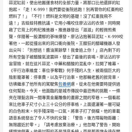
蒜泥缸前，使出他搬運食材的全部力量，將那口比他還胖的缸
抱起。「走！K-999！我們要從後院逃跑！別再管你的紅棗枸杞
燃料了！」「不行！燃料是文明的基礎！沒了紅棗我飛不
遠！」吉娃娃特務抗議。它用小嘴咬住廖沾沾的衣領，同時開
啟了它背上的枸杞推進器。推進器發出「滋滋」的輕微煎煮
聲，伴隨著一股濃郁的蔘味爆發。廖沾沾抱著蒜泥缸、K-999咬
著他，一起從撞出來的洞口衝向後院。王醋狂的醋罐機器人發
出尖叫：「別想逃！醬油黨餘孽！我會追上你！」店內剩下的
所有空盤子被醋酸氣波震碎，發出了最後的哀鳴。廖沾沾的宇
宙冒險，就在這片蒜泥、中藥和醋酸的混亂中，拉開了帷幕。
《平行泊車維度：車位爭奪戰》何手殘的人生，被兩個巨大的
陰影籠罩著：停車費，以及平行泊車。他那輛老舊的掀背車，
彷彿繼承了他所有的駕駛焦
包養網
慮，從未在他需要時提供過
任何幫助。今天，他面臨的是城市傳說中最恐怖的挑戰，一條
夾在理髮店與一間專賣金屬雕像的畫廊之間的窄巷。一個看起
來比他車子尺寸小上三十公分的停車格，上面還灑著一層可疑
的白色粉末。何手殘深吸一口氣。將車子打了倒檔。他的車載
語音系統發出了令人不快的女聲：「警告，後方障礙物距離：
無限趨近於零。」「請考慮放棄治療。」他忽略了警告，開始
緩慢地倒車。他最討厭的不是語音系統，而是那兩塊永遠在關