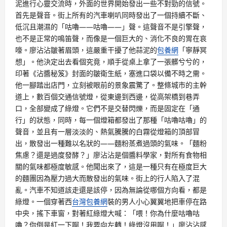
泥進行心靈交流時，外面的世界開始發出一些不對勁的信號。
首先是聲音。街上所有的汽車喇叭同時發出了一個持續不斷、
低沉且潮濕的「咕嚕——咕嚕——」聲。這聲音不是引擎聲，
也不是正常的鳴笛聲，而像是一個巨大的、消化不良的胃在哀
嚎。廖沾沾皺著眉頭，這嚴重干擾了他蒜泥的
包養網
「寧靜冥
想」。他決定出去看個究竟，順手從桌上拿了一張髒兮兮的，
印著《沾醬秘笈》封面的皺衛生紙，塞進口袋以備不時之需。
他一腳踏出店門，立刻被眼前的景象震驚了。整條城市的主幹
道上，數百個交通信號燈，從東邊到西邊，從高架橋到巷弄
口，全部變成了綠燈。它們不是交替閃爍，而是固定在「通
行」的狀態，同時，每一個燈箱都發出了那種「咕嚕咕嚕」的
聲音，並且有一層淡淡的、熱氣騰騰的白霧從燈箱的頂部冒
出，散發出一種難以名狀的——麵粉蒸煮過頭的氣味。「麵粉
焦慮？還是過度發酵？」廖沾沾是個醬料學家，對所有食物相
關的氣味都極度敏感。他聞出來了，這是一種只有在極度巨大
的麵團因為壓力過大而散發出的氣味。街上的行人陷入了混
亂。汽車不知道該走還是該停，因為無論從哪個方向看，都是
綠燈。一個穿著西
台灣包養網
裝的男人小心翼翼地把車停在路
中央，搖下車窗，對著紅綠燈大喊：「喂！你為什麼咕嚕咕
嚕？你倒是紅一下啊！我要向左轉！綠燈沒用啊！」廖沾沾感