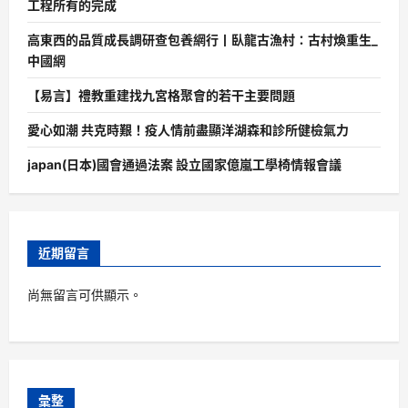
工程所有的完成
高東西的品質成長調研查包養網行丨臥龍古漁村：古村煥重生_
中國網
【易言】禮教重建找九宮格聚會的若干主要問題
愛心如潮 共克時艱！疫人情前盡顯洋湖森和診所健檢氣力
japan(日本)國會通過法案 設立國家億嵐工學椅情報會議
近期留言
尚無留言可供顯示。
彙整