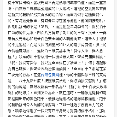
從車窗探出頭，發現周圍不再是熟悉的城市街道，而是一望無
際、由無數白線和編號組成的巨大網格。這裡的空氣聞起來像
是新買的輪胎和劣質香水的混合物，而重力似乎是隨機變化
的，有時感覺很重，有時像漂浮在游泳池裡。他試圖按喇叭，
但喇叭發出的不是「叭叭」，而是他童年時學會的、關於泊車
口訣的魔性兒歌。四面八方傳來了刺耳的剎車聲，接著，一群
穿著反光背心和戴著白色安全帽的人朝他衝來。這些人手裡拿
的不是警棍，而是長長的測量尺和巨大的電子角度儀，臉上的
表情極度嚴肅。「違反泊車維度基本法！斜停入庫！罪大惡
極！」領頭的泊車警察用一個擴音器大喊，聲音充滿機械感。
「我、我沒有斜停！我只是垂直停在了牆壁上！」何手殘趕緊
為自己辯解，但聲音因為恐懼而顫抖。「垂直泊車？那是在第
三次元的行為，在這
台灣包養網
裡，你的車體與停車線的夾角
是——八十九點七度！按照維度法則，你必須接受懲罰！」懲
罰的內容是：無限次觀看一部名為**《新手泊車七百次失敗集
錦》的紀錄片，直到哭泣為止。就在這時，一輛像是從科幻電
影裡開出來的黑色跑車，優雅地從網格的邊緣漂移而過。跑車
的輪胎發出令人陶醉的摩擦聲，它以一種近乎蔑視重力的姿
態，精準地停進了一個只有它車身尺寸寬度的停車格中。那泊
車的過程就像一場舞蹈，流暢、完美，且毫無任何多餘的動作