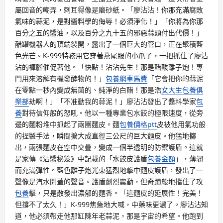
屬回音的嘲弄，刺耳得像是磨砂紙。「廖沾沾！你那充滿腐敗
氣味的蒜泥，是對醬料學的侮辱！必須淨化！」「你將為你那
百分之五的醬油，以及百分之九十五的邪惡蒜頭付出代價！」
醋罐機器人的頂端裂開，露出了一個巨大的管口，正在聚積藍
色光芒。K-999特務用它穿著燕尾服的小爪子，一把抓住了廖沾
沾的褲腳催促著他。「快點！沾沾先生！那是醋酸離子炮！專
門用來溶解有機發酵物的！」
包養網車馬費
「它會把你的蒜泥
在零點一秒內變成無菌的、純淨的白醋！那是浩
女大生包養俱
樂部
劫啊！」「不准動我的蒜泥！」廖沾沾發出了醬料學家
包
養
對待信仰般的怒吼。他以一種專業包水餃的極限速度，從旁
邊的麵粉堆中抓起了兩團麵皮。麵
包養價格ptt
皮被他用氣功般
的捏製手法，瞬間擴大成直徑三公尺的巨大麵皮。他猛地擲
出，兩張麵皮在空中交疊，變成一個半透明的防禦護盾。這就
是家傳《沾醬秘笈》中記載的「水餃皮護盾
包養金額
」，薄韌
而充滿彈性。藍色離子炮光束猛烈地擊中麵皮護盾，發出了一
聲像是汽水開蓋的聲音。護盾劇烈震動，但奇蹟般地擋住了攻
包養
擊，只是散發出濃郁的麵香。「這麵皮的延展性！完美！
但撐不了太久！」K-999焦急地大喊，中藥味更濃了。廖沾沾知
道，他必須帶走他那缸陳年老蒜泥，那是宇宙的希望。他跑到