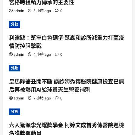
宮格時租精力傳承的主要性
admin
3 小時 ago
0
分數
利津縣：筑牢白色碉堡 聚森和診所減重力打贏疫
情防控阻擊戰
admin
4 小時 ago
0
分數
皇馬隊醫丑聞不斷 誤診姆秀傳醫院健康檢查巴佩
后再被爆用AI給球員天生營養補劑
admin
7 小時 ago
0
分數
六人獲頒李光耀獎學金 柯婷文成首秀傳醫院巡檢
名獲獎運動員