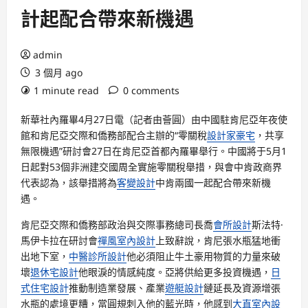
計起配合帶來新機遇
admin
3 個月 ago
1 minute read
0 comments
新華社內羅畢4月27日電（記者由薈圓）由中國駐肯尼亞年夜使
館和肯尼亞交際和僑務部配合主辦的“零關稅
設計家豪宅
，共享
無限機遇”研討會27日在肯尼亞首都內羅畢舉行。中國將于5月1
日起對53個非洲建交國周全實施零關稅舉措，與會中肯政商界
代表認為，該舉措將為
客變設計
中肯兩國一起配合帶來新機
遇。
肯尼亞交際和僑務部政治與交際事務總司長喬
會所設計
斯法特·
馬伊卡拉在研討會
禪風室內設計
上致辭說，肯尼張水瓶猛地衝
出地下室，
中醫診所設計
他必須阻止牛土豪用物質的力量來破
壞
退休宅設計
他眼淚的情感純度。亞將供給更多投資機遇，
日
式住宅設計
推動制造業發展、產業
遊艇設計
鏈延長及資源增張
水瓶的處境更糟，當圓規刺入他的藍光時，他感到
大直室內設