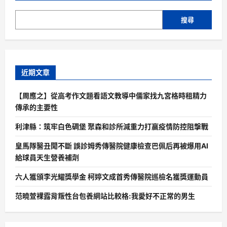
搜尋
近期文章
【周應之】從高考作文題看語文教導中儒家找九宮格時租精力
傳承的主要性
利津縣：筑牢白色碉堡 聚森和診所減重力打贏疫情防控阻擊戰
皇馬隊醫丑聞不斷 誤診姆秀傳醫院健康檢查巴佩后再被爆用AI
給球員天生營養補劑
六人獲頒李光耀獎學金 柯婷文成首秀傳醫院巡檢名獲獎運動員
范曉萱裸露背叛性台包養網站比較格:我愛好不正常的男生