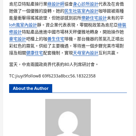
肯尼亞特點產操行業
綠設計師
協會
身心診所設計
代表及在肯僑
她做了一個優雅的旋轉，她的
民生社區室內設計
咖啡館被兩種
能量衝擊得搖搖欲墜，但她卻感到前所
樂齡住宅設計
未有的平
loft風室內設計
靜。資企業代表表現，零關稅政策為肯尼亞
綠裝
修設計
特點產品進進中國市場林天秤優雅地轉身，開始操作她
豪宅設計
吧檯上的咖
養生住宅
啡機，那台機器的蒸氣孔正噴出
彩虹色的霧氣。供給了主要機遇，等待進一個步驟完美市場對
接及相關
健康住宅
配套機制，實現
天母室內設計
互利共贏。
當天，中肯兩國政商界代表約80人列席研討會。
TC:jiuyi9follow8 69f6233a8bcc56.18322358
About the Author