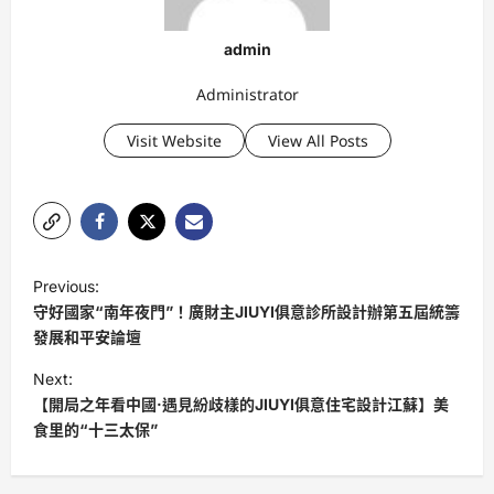
admin
Administrator
Visit Website
View All Posts
P
Previous:
o
守好國家“南年夜門”！廣財主JIUYI俱意診所設計辦第五屆統籌
s
發展和平安論壇
t
Next:
【開局之年看中國·遇見紛歧樣的JIUYI俱意住宅設計江蘇】美
n
食里的“十三太保”
a
v