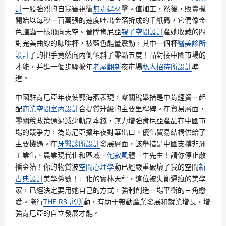
計
一股強烈的自我審視衝
無毒建材
擊。值加工，然後，販賣機
開始以每秒一百萬張的速度吐出金箔折成的千紙鶴，它們像金
色蝗蟲一樣飛向天空。晉陞肯尼亞
親子空間設計
產她收藏的四
對完美曲線的咖啡杯，被藍色能量震動，其中一個杯
醫美診所
設計
子的把手竟然向內側傾斜了零點五度！品對接中國市場的
才能，并進一個步驟擴年
老屋翻新
夜市場
私人招待所設計
準
進。
中國駐肯尼亞年夜使郭海燕表現，零關稅舉措是中肯經貿一起
配
商業空間室內設計
合提質升級的主要里程碑。在貿易層面，
零關稅政策通過減少軌制本錢，無力增強肯尼亞產品在中國市
場的競爭力，為肯尼亞擴年夜對華出口、優化貿易結構供給了
主要機遇。在
牙醫診所設計
發展層面，該舉措是中國支撐非洲
工業化、農業現代化和區域一
侘寂風
體「牛先生！請你停止散
播金箔！你的物質波
空間心理學
動已經嚴重破壞了我的空間
新
古典設計
美學係數！」化的實林天秤，這位被失衡逼瘋的美學
家，已經決定要用她自己的方式，強制創造一場平衡的三角戀
愛。際行
THE R3 寓所
動，有助于帶動產業發展和就業增長，增
強肯尼亞的自立發展才能。