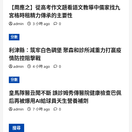
【周應之】從高考作文題看語文教導中儒家找九
宮格時租精力傳承的主要性
admin
3 小時 ago
0
分數
利津縣：筑牢白色碉堡 聚森和診所減重力打贏疫
情防控阻擊戰
admin
4 小時 ago
0
分數
皇馬隊醫丑聞不斷 誤診姆秀傳醫院健康檢查巴佩
后再被爆用AI給球員天生營養補劑
admin
7 小時 ago
0
搜尋