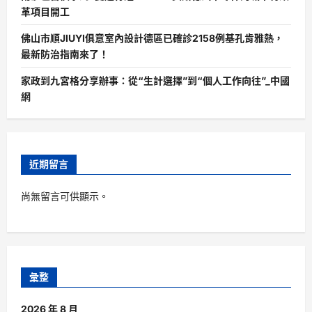
革項目開工
佛山市順JIUYI俱意室內設計德區已確診2158例基孔肯雅熱，
最新防治指南來了！
家政到九宮格分享辦事：從“生計選擇”到“個人工作向往”_中國
網
近期留言
尚無留言可供顯示。
彙整
2026 年 8 月