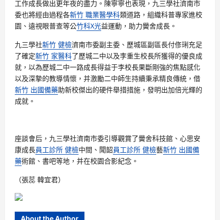
工作成長做出更年夜的盡力。陳寧寧也表現，九三學社濟南市
委也將經由過程各
新竹 職業醫學科
類道路，組織科普專家進校
園、遠視眼普查等公
竹科X光
益運動，助力黌舍成長。
九三學社
新竹 健檢
濟南市委副主委、歷城區副區長付俢琍充足
了確定
新竹 家醫科
了歷城二中以及李重生校長所獲得的優良成
就，以為歷城二中一路成長得益于李校長果斷剛強的焦點感化
以及深摯的教導情懷，并激勵二中師生持續秉承精良傳統，借
新竹 出國備藥
助新校傑出的硬件舉措措施，發明出加倍光輝的
成就。
座談會后，九三學社濟南市委引導觀賞了黌舍科技館、心思安
康成長
員工診所 健檢
中間、聞韶
員工診所 健檢
藝
新竹 出國備
藥
術館、書吧等地，并在校園合影紀念。
（張蕊 韓宜君）
About the Author