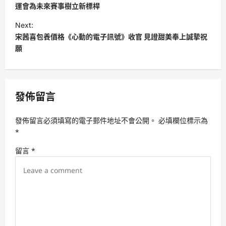
s
運會為未來賽事樹立新標桿
t
Next:
宋茜喜包養價格《心動的電子訊號》收官 見證甜美奉上誠摯祝
n
願
a
v
i
發佈留言
g
a
發佈留言必須填寫的電子郵件地址不會公開。
必填欄位標示為
t
*
i
留言
*
o
n