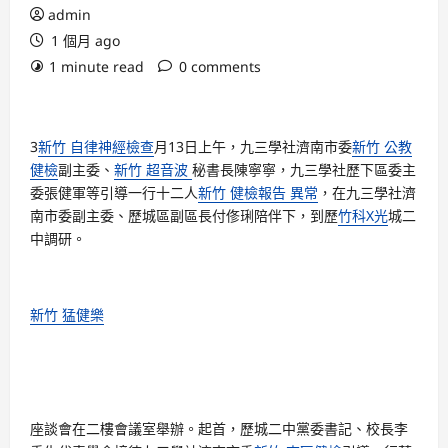
admin
1 個月 ago
1 minute read
0 comments
3
新竹 自律神經檢查
月13日上午，九三學社濟南市委
新竹 公教
健檢
副主委、
新竹 超音波
秘書長陳寧寧，九三學社歷下區委主
委張健軍等引導一行十二人
新竹 健檢報告 異常
，在九三學社濟
南市委副主委、歷城區副區長付俢琍陪伴下，到歷
竹科X光
城二
中調研。
新竹 猛健樂
座談會在二樓會議室舉辦。起首，歷城二中黨委書記、校長李