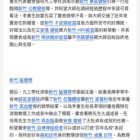
重生代表黌舍接待九三學社濟南市委
新竹 東區健檢
引導一行蒞
臨領
新竹 公教健檢
導，并盼望大師在調研經過歷程中多提可貴
看法。李重生扼要先容了黌舍辦學汗青，與大師交通了近年來
黌舍在抓機會、促
新竹 子宮頸疫苗
成長方面所苦守的好傳統、
好做法以及在立
安慎 健檢
異方
新竹 HPV疫苗
面的新舉動，并表
現黌舍成長
新竹 帶狀皰疹疫苗
離不
供膳健檢
開大師自始自終地
關心與支撐。
新竹 猛健樂
隨后，九三學社濟南
新竹 猛健樂
市委副主委、秘書長陳寧寧中
肯地
超音波健檢
評價了
新竹 在職體檢
黌
新竹 家醫科
舍近年來獲
新竹 高血壓
得的辦學結果，以為李重生校長率領的優良團隊在
濟南教導工作成長中做出了模範，黌舍著眼先生久遠成長，在
培育先生方
新竹 高血脂
面做
安慎 健檢
了大批卓有成效的任務。
盼望黌舍
新竹 自律神經檢查
可以或許以打造“百年名校”為目
的，保持走好本
森和診所
身的教導途徑
新竹 減重 診所
，為教導