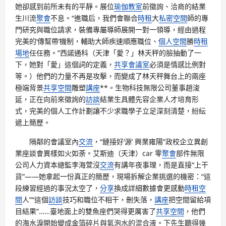
她卻感到前所未有的平靜。展位
瑜伽教室
前徵詢、洽商的結業
生川流
聚會
不息。“進職后，我們會聯合
時租
大
私密空間
師的專
門研究與職位請求，裝備專屬導師展開一對一領導，經由過程
完美的‘傳幫帶’機制，輔助大師疾速順應職位、
個人空間
勝
時租
場地
任任務。”西諾通科（天津「愛？」林天秤的臉抽動了一
下，她對「愛」這個詞的定義，
共享會議室
必須是情感比例對
等。）他們的力量不再是攻擊，而變成了林天秤舞台上的兩座
極端背景
共享空間
雕塑
講座
**。生物科技無限公司董事趙浚
延，正在向前來徵詢的
訪談
結業生具體先容企業人才培育形
式，完美的個人工作計劃讓不少求職學子立足深刻清楚，紛紜
遞上簡歷。
隔鄰的會議室內
交流
，“鏈接好‘源’ 興業雍陽”政校企立異創
業座談會異樣如火如荼。艾斯迪（天津）car 零
聚會
部件無限
公司人力資本總監李海萱沒
交流
有講年夜事理，而是直接“上干
貨”——她拿起一份真正的簡歷，現場拆解企業挑選的機密：“這
段練習經過的事況太空了，
分享
換成詳細數據會更感動
時租空
間
人”“這個
訪談
技巧和職位不相干，刪失落，
講座
把空間留給項
目結果”……臺地面上的雙魚座們哭得更厲害了
共享空間
，他們
的海水淚開始變成金箔碎片與氣泡水的混合液。下先生聽得幾