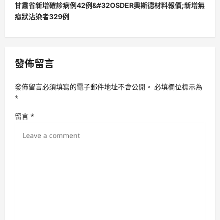
甘肅省新增確診病例42例&#32OSDER奧斯德材料報價;新增無
n
癥狀沾染者329例
a
v
i
發佈留言
g
a
發佈留言必須填寫的電子郵件地址不會公開。
必填欄位標示為
t
*
i
留言
*
o
n