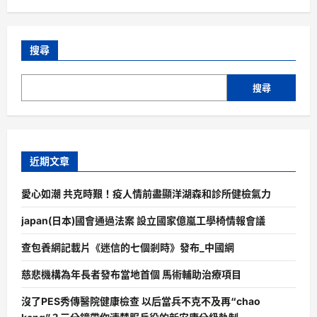
搜尋
搜尋
近期文章
愛心如潮 共克時艱！疫人情前盡顯洋湖森和診所健檢氣力
japan(日本)國會通過法案 設立國家億嵐工學椅情報會議
查包養網記載片《迷信的七個剎時》發布_中國網
慈悲機構為年長者發布當地首個 馬術輔助治療項目
沒了PES秀傳醫院健康檢查 以后當兵不克不及再“chao