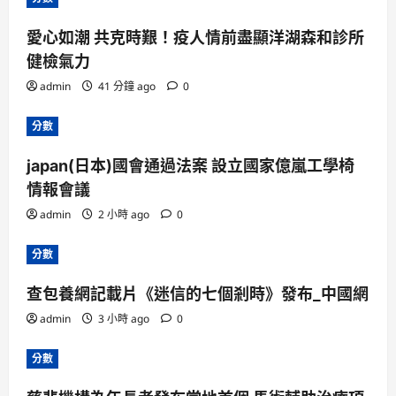
愛心如潮 共克時艱！疫人情前盡顯洋湖森和診所
健檢氣力
admin
41 分鐘 ago
0
分數
japan(日本)國會通過法案 設立國家億嵐工學椅
情報會議
admin
2 小時 ago
0
分數
查包養網記載片《迷信的七個剎時》發布_中國網
admin
3 小時 ago
0
分數