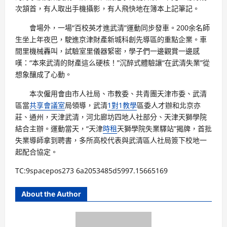
次頷首，有人取出手機攝影，有人飛快地在簿本上記筆記。
會場外，一場“百校英才進武清”運動同步發車。200余名師
生坐上年夜巴，駛進京津財產新城科創先導區的重點企業。車
間里機械轟叫，試驗室里儀器緊密，學子們一邊觀賞一邊感
嘆：“本來武清的財產這么硬核！”沉醉式體驗讓“在武清失業”從
想象釀成了心動。
本次僱用會由市人社局、市教委、共青團天津市委、武清
區當
共享會議室
局領導，武清
1對1教學
區委人才辦和北京亦
莊、通州，天津武清，河北廊坊四地人社部分、天津天獅學院
結合主辦。運動當天，“天津
時租
天獅學院失業驛站”揭牌，首批
失業導師拿到聘書，多所高校代表與武清區人社局簽下校地一
起配合協定。
TC:9spacepos273 6a2053485d5997.15665169
About the Author