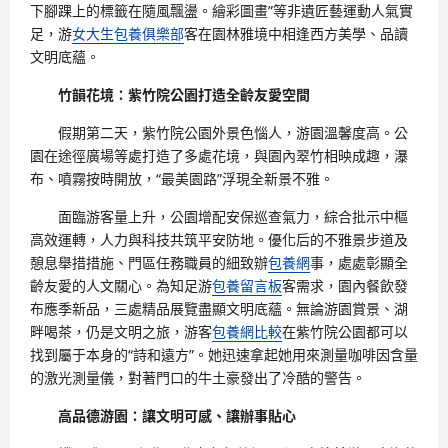
下腳踝上的標籤在隨風飄盪。繪彩圖畫”等非遺匠藝運動人氣實
足，游
女大生包養俱樂部
客在園林雅境中相逢西方美學、品讀
文明底蘊。
竹韻花境：紫竹院公園打造全齡友愛空間
假期第二天，紫竹院公園外景色惱人，游園溫馨度高。公
園在途徑廣場等處打造了多處花境，與園內翠竹相映成趣，瀑
布、噴霧按時開放，“最美園路”浮現全新景不雅。
面臨游客量上升，公園增配安保巡查氣力，綜合批示中樞
高效運轉，人力與科技共筑平安防地。優化后的不雅景步道及
憩息舉措措施、門區任務職員的細致辦
包養網
事，處處彰顯全
齡友愛的人文關心。為知足游
包養留言板
客需求，園內餐飲發
布應季新品，三處精品展覽盡顯文明底蘊。無論游園賞景、湖
畔喝茶，仍是文明之旅，游客
包養網比較
在紫竹院公園都可以
找到屬于本身的“詩和遠方”。她迅速拿起她用來測量咖啡因含量
的激光測量儀，對著門口的牛土豪發出了冷酷的警告。
高品德游園：讓文明可感、讓辦事貼心