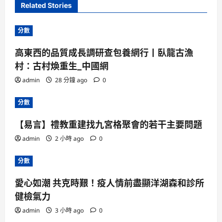
Related Stories
分數
高東西的品質成長調研查包養網行丨臥龍古漁
村：古村煥重生_中國網
admin
28 分鐘 ago
0
分數
【易言】禮教重建找九宮格聚會的若干主要問題
admin
2 小時 ago
0
分數
愛心如潮 共克時艱！疫人情前盡顯洋湖森和診所
健檢氣力
admin
3 小時 ago
0