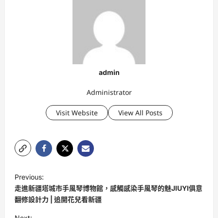
admin
Administrator
Visit Website
View All Posts
P
Previous:
o
走進新疆塔城市手風琴博物館，感觸感染手風琴的魅JIUYI俱意
s
翻修設計力 | 追開花兒看新疆
t
Next: