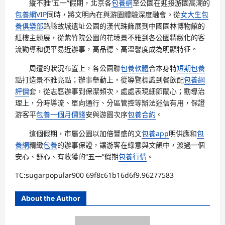
縱不雅“五一”假期，北京各
包養網
至公園在迎接游園高潮的
包養網VIP
同時，將文明內在與游園體驗深度融會。從
女大生包
養俱樂部
路縣故城遺址公園的漢代珠飾展到中國園林博物館的
紅樓主題展，從紫竹院公園的花境景不雅到各公園精緻化的客
流勸導和便平易近辦事，高品德、高溫馨度成為明顯特征。
周遭的狀況布置上，各公園聯
包養軟體
合本身特
短期包養
點打造景不雅亮點；辦事舉動上，從導覽標識到餐飲配
包養網
評價
套，從志愿辦事到保潔頻次，處處表現細節關心；勸導治
理上，分時導流、單向通行、分區管控等辦法迷信有用，保證
游客平
包養一個月價錢
安與游園次序
包養合約
。
這個假期，市屬公園以加倍豐盛的文
包養app
明供應和
包
養網
精緻
包養
的辦事保證，讓游客在綠意與文韻中，渡過一個
安心、舒心、有收獲的“五一”假期
包養行情
。
TC:sugarpopular900 69f8c61b16d6f9.96277583
About the Author