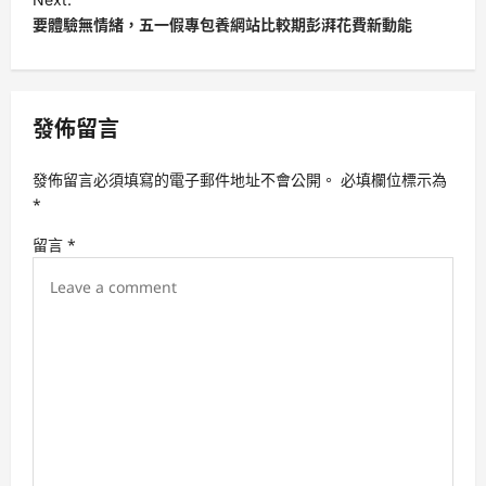
要體驗無情緒，五一假專包養網站比較期彭湃花費新動能
n
a
v
發佈留言
i
g
發佈留言必須填寫的電子郵件地址不會公開。
必填欄位標示為
a
*
t
留言
*
i
o
n