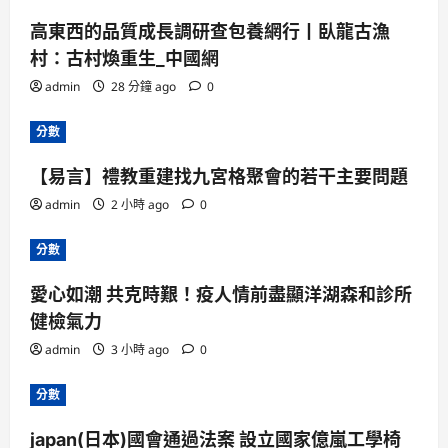
高東西的品質成長調研查包養網行丨臥龍古漁
村：古村煥重生_中國網
admin
28 分鐘 ago
0
分數
【易言】禮教重建找九宮格聚會的若干主要問題
admin
2 小時 ago
0
分數
愛心如潮 共克時艱！疫人情前盡顯洋湖森和診所
健檢氣力
admin
3 小時 ago
0
分數
japan(日本)國會通過法案 設立國家億嵐工學椅