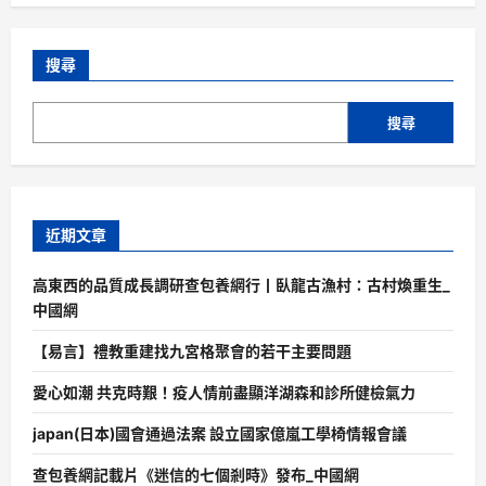
搜尋
搜尋
近期文章
高東西的品質成長調研查包養網行丨臥龍古漁村：古村煥重生_
中國網
【易言】禮教重建找九宮格聚會的若干主要問題
愛心如潮 共克時艱！疫人情前盡顯洋湖森和診所健檢氣力
japan(日本)國會通過法案 設立國家億嵐工學椅情報會議
查包養網記載片《迷信的七個剎時》發布_中國網