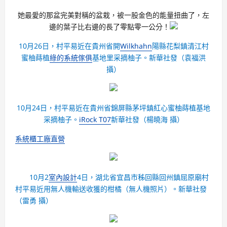
她最愛的那盆完美對稱的盆栽，被一股金色的能量扭曲了，左
邊的葉子比右邊的長了零點零一公分！
10月26日，村平易近在貴州省開
Wilkhahn
陽縣花梨鎮清江村
蜜柚蒔植
綠的系統傢俱
基地里采摘柚子。
新華社發（袁福洪
攝）
10月24日，村平易近在貴州省錦屏縣茅坪鎮紅心蜜柚蒔植基地
采摘柚子。
iRock T07
新華社發（楊曉海 攝）
系統櫃工廠直營
10月2
室內設計
4日，湖北省宜昌市秭回縣回州鎮屈原廟村
村平易近用無人機輸送收獲的柑橘（無人機照片）。
新華社發
（雷勇 攝）