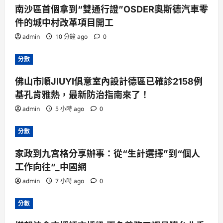
南沙區首個拿到“雙通行證”OSDER奧斯德汽車零
件的城中村改革項目開工
admin
10 分鐘 ago
0
分數
佛山市順JIUYI俱意室內設計德區已確診2158例
基孔肯雅熱，最新防治指南來了！
admin
5 小時 ago
0
分數
家政到九宮格分享辦事：從“生計選擇”到“個人
工作向往”_中國網
admin
7 小時 ago
0
分數