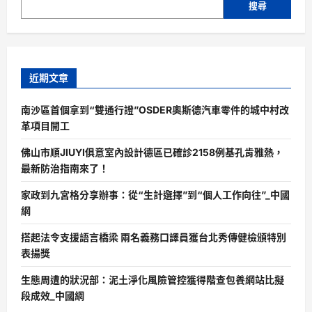
搜尋
近期文章
南沙區首個拿到“雙通行證”OSDER奧斯德汽車零件的城中村改
革項目開工
佛山市順JIUYI俱意室內設計德區已確診2158例基孔肯雅熱，
最新防治指南來了！
家政到九宮格分享辦事：從“生計選擇”到“個人工作向往”_中國
網
搭起法令支援語言橋梁 兩名義務口譯員獲台北秀傳健檢頒特別
表揚獎
生態周遭的狀況部：泥土淨化風險管控獲得階查包養網站比擬
段成效_中國網