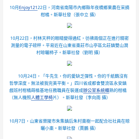
10月
Enjoy121
22日，河南省南陽市內鄉縣年夜橋鄉果農在采摘
柑橘。
新華社發（張中立 攝）
10月22日，村林天秤的眼睛變得通紅，彷彿兩個正在進行精密
測量的電子磅秤。平易近在山東省棗莊市山亭區北莊鎮雙山澗
村晾曬柿子。
新華社發（劉明 攝）
10月24日，「牛先生，你的愛缺乏彈性。你的千紙鶴沒有
哲學深度，無法被我完美平衡。」四川省成都會雙流區永安鎮
戲班村柑橘蒔植基地任務職員在裝運成
辦公室系統櫃
熟的柑橘
（無人機照
人體工學椅
片）。
新華社發（李向雨 攝）
10月7日，山東省樂陵市朱集鎮后朱村棗樹一起配合社社員在晾
曬小棗。
新華社發（賈鵬 攝）