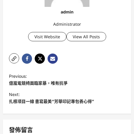
admin
Administrator
Visit Website
View All Posts
P
Previous:
o
億嵐電競椅面臨家暴，唯有抗爭
s
Next:
t
扎根項目一線 書寫最美“芳華印記專包養心得”
n
a
v
發佈留言