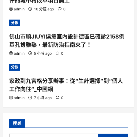
件的城中村改革項目開工
admin
10 分鐘 ago
0
分數
佛山市順JIUYI俱意室內設計德區已確診2158例
基孔肯雅熱，最新防治指南來了！
admin
5 小時 ago
0
分數
家政到九宮格分享辦事：從“生計選擇”到“個人
工作向往”_中國網
admin
7 小時 ago
0
搜尋