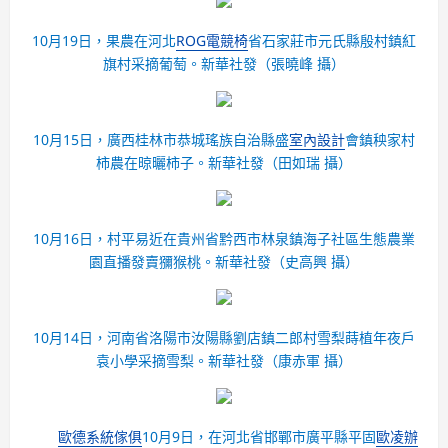
10月19日，果農在河北
ROG電競椅
省石家莊市元氏縣殷村鎮紅
旗村采摘葡萄。
新華社發（張曉峰 攝）
10月15日，廣西桂林市恭城瑤族自治縣盛
室內設計
會鎮秧家村
柿農在晾曬柿子。
新華社發（田如瑞 攝）
10月16日，村平易近在貴州省黔西市林泉鎮海子社區生態農業
園直播發賣獼猴桃。
新華社發（史高興 攝）
10月14日，河南省洛陽市汝陽縣劉店鎮二郎村雪梨蒔植年夜戶
袁小學采摘雪梨。
新華社發（康赤軍 攝）
歐德系統傢俱
10月9日，在河北省邯鄲市廣平縣平固
歐凌辦