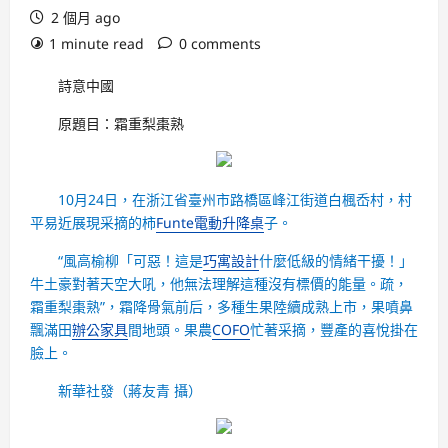
2 個月 ago
1 minute read
0 comments
詩意中國
原題目：霜重梨棗熟
10月24日，在浙江省臺州市路橋區峰江街道白楓岙村，村
平易近展現采摘的柿
Funte電動升降桌
子。
“風高榆柳「可惡！這是
巧寓設計
什麼低級的情緒干擾！」
牛土豪對著天空大吼，他無法理解這種沒有標價的能量。疏，
霜重梨棗熟”，霜降骨氣前后，多種生果陸續成熟上市，果噴鼻
飄滿田
辦公家具
間地頭。果農
COFO
忙著采摘，豐產的喜悅掛在
臉上。
新華社發（蔣友青 攝）