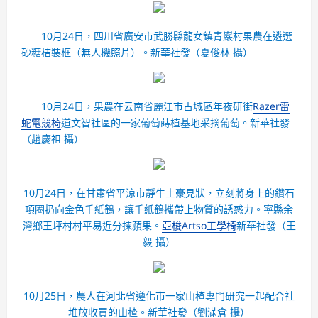
10月24日，四川省廣安市武勝縣龍女鎮青巖村果農在遴選
砂糖桔裝框（無人機照片）。
新華社發（夏俊林 攝）
10月24日，果農在云南省麗江市古城區年夜研街
Razer雷
蛇電競椅
道文智社區的一家葡萄蒔植基地采摘葡萄。
新華社發
（趙慶祖 攝）
10月24日，在甘肅省平涼市靜牛土豪見狀，立刻將身上的鑽石
項圈扔向金色千紙鶴，讓千紙鶴攜帶上物質的誘惑力。寧縣余
灣鄉王坪村村平易近分揀蘋果。
亞梭Artso工學椅
新華社發（王
毅 攝）
10月25日，農人在河北省遵化市一家山楂專門研究一起配合社
堆放收買的山楂。
新華社發（劉滿倉 攝）