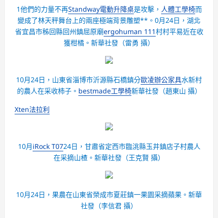
1他們的力量不再
Standway電動升降桌
是攻擊，
人體工學椅
而
變成了林天秤舞台上的兩座極端背景雕塑**。0月24日，湖北
省宜昌市秭回縣回州鎮屈原廟
ergohuman 111
村村平易近在收
獲柑橘。
新華社發（雷勇 攝）
10月24日，山東省淄博市沂源縣石橋鎮分
歐凌辦公家具
水新村
的農人在采收柿子。
bestmade工學椅
新華社發（趙東山 攝）
Xten法拉利
10月
iRock T07
24日，甘肅省定西市臨洮縣玉井鎮店子村農人
在采摘山楂。
新華社發（王克賢 攝）
10月24日，果農在山東省榮成市夏莊鎮一果園采摘蘋果。
新華
社發（李信君 攝）