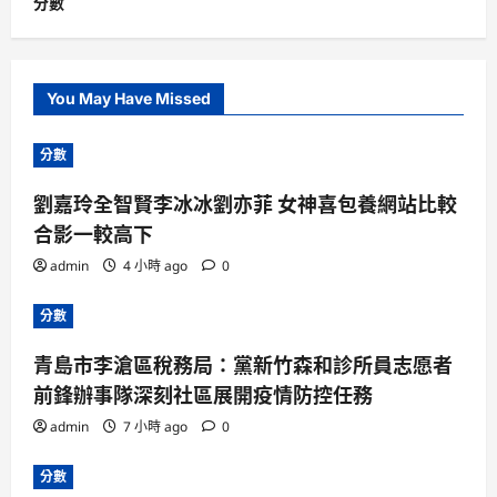
分數
You May Have Missed
分數
劉嘉玲全智賢李冰冰劉亦菲 女神喜包養網站比較
合影一較高下
admin
4 小時 ago
0
分數
青島市李滄區稅務局：黨新竹森和診所員志愿者
前鋒辦事隊深刻社區展開疫情防控任務
admin
7 小時 ago
0
分數