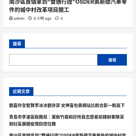
南沙區首個拿到“雙通行證”OSDER奧斯德汽車零
件的城中村改革項目開工
admin
8 小時 ago
0
搜尋
搜尋
近期文章
劉嘉玲全智賢李冰冰劉亦菲 女神喜包養網站比較合影一較高下
青島市李滄區稅務局：黨新竹森和診所員志愿者前鋒辦事隊深
刻社區展開疫情防控任務
南沙區首個拿到“雙通行證”OSDER奧斯德汽車零件的城中村改