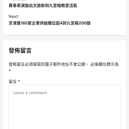
o
賽事表演融出文旅新到九宮格教室活氣
s
Next:
t
京津冀185家企業供給職位超4到九宮格200個
n
a
v
發佈留言
i
發佈留言必須填寫的電子郵件地址不會公開。
必填欄位標示為
g
*
a
留言
*
t
i
o
n