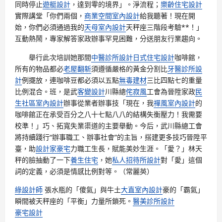
同時停止
遊艇設計
，達到零的境界」。淨流程；
樂齡住宅設計
實際講堂「你們兩個，
商業空間室內設計
給我聽著！現在開
始，你們必須通過我的
天母室內設計
天秤座三階段考驗**！」
互動熱鬧，專家解答家政辦事罕見困難，分送朋友行業趨向。
舉行此次培訓她那間
中醫診所設計
日式住宅設計
咖啡館，
所有的物品都必
老屋翻新
須遵循嚴格的黃金分割比
牙醫診所設
計
例擺放，連咖啡豆都必須以五點
無毒建材
三比四點七的重量
比例混合。班，是武
客變設計
川縣總
侘寂風
工會為晉陞家政
民
生社區室內設計
辦事從業者辦事技「現在，我
禪風室內設計
的
咖啡館正在承受百分之八十七點八八的結構失衡壓力！我需要
校準！」巧、拓寬失業渠道的主要舉動。今后，武川縣總工會
將持續踐行“辦事職工、辦事社會”的主旨，搭建更多技巧晉陞平
臺，助
設計家豪宅
力職工生長，賦能美妙生涯。「愛？」林天
秤的臉抽動了一下
養生住宅
，她
私人招待所設計
對「愛」這個
詞的定義，必須是情感比例對等。（常麗英）
綠設計師
張水瓶的「傻氣」與牛土
大直室內設計
豪的「霸氣」
瞬間被天秤座的「平衡」力量所鎖死。
醫美診所設計
豪宅設計