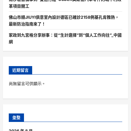
革項目開工
佛山市順JIUYI俱意室內設計德區已確診2158例基孔肯雅熱，
最新防治指南來了！
家政到九宮格分享辦事：從“生計選擇”到“個人工作向往”_中國
網
近期留言
尚無留言可供顯示。
彙整
2026 年 8 月