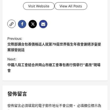
Visit Website
View All Posts
P
Previous:
o
交際部講台包養價格話人就第79屆世界衛生年夜會謝絕涉臺提
s
案頒發說話
t
Next:
中鐵八局工會結合井岡山市總工會專包養行情舉行“產改”現場
n
會
a
v
i
發佈留言
g
a
發佈留言必須填寫的電子郵件地址不會公開。
必填欄位標示為