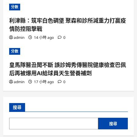
分數
利津縣：筑牢白色碉堡 聚森和診所減重力打贏疫
情防控阻擊戰
admin
14 小時 ago
0
分數
皇馬隊醫丑聞不斷 誤診姆秀傳醫院健康檢查巴佩
后再被爆用AI給球員天生營養補劑
admin
17 小時 ago
0
搜尋
搜尋