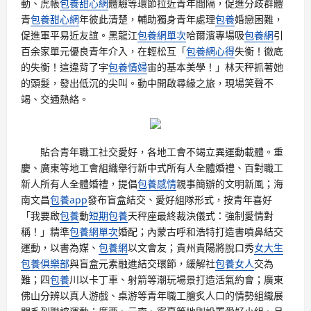
動、虎帳
包養甜心網
體驗等環節拉近青年間隔，促進分歧群體
青
包養甜心網
年彼此清楚，輔助獨身青年處理
包養
婚戀困難，
促進軍平易近友誼。黑龍江
包養網單次
哈爾濱專場吸
包養網
引
百余家單元優良青年介入，在輕松互「
包養網心得
失衡！徹底
的失衡！這違背了宇
包養情婦
宙的基本美學！」林天秤抓著她
的頭髮，發出低沉的尖叫。動中開啟尋緣之旅，現場笑聲不
竭、交通熱絡。
貼合青年職工社交愛好，各地工會不竭立異運動載體。重
慶、廣東等地工會組織舉行新中式所有人全體婚禮、百對職工
新人所有人全體婚禮，提倡
包養感情
親事簡辦的文明新風；海
南文昌
包養app
發布盲盒結交、愛好組隊形式，按青年喜好
「我要啟
包養
動
短期包養
天秤座最終裁決儀式：強制愛情對
稱！」精準
包養網單次
婚配；內蒙古呼和浩特打造書噴鼻結交
運動，以書為媒、
包養網
以文會友；貴州貴陽將脫口秀
女大生
包養俱樂部
與盲盒元素融進結交環節，緩解社
包養女人
交為
難；四
包養
川以卡丁車、射箭等潮玩場景打造活氣約會；廣東
佛山分辨以真人游戲、桌游等青年職工膾炙人口的情勢組織展