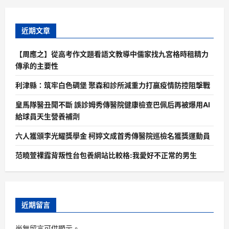
近期文章
【周應之】從高考作文題看語文教導中儒家找九宮格時租精力
傳承的主要性
利津縣：筑牢白色碉堡 聚森和診所減重力打贏疫情防控阻擊戰
皇馬隊醫丑聞不斷 誤診姆秀傳醫院健康檢查巴佩后再被爆用AI
給球員天生營養補劑
六人獲頒李光耀獎學金 柯婷文成首秀傳醫院巡檢名獲獎運動員
范曉萱裸露背叛性台包養網站比較格:我愛好不正常的男生
近期留言
尚無留言可供顯示。