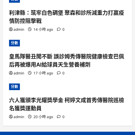
利津縣：筑牢白色碉堡 聚森和診所減重力打贏疫
情防控阻擊戰
admin
14 小時 ago
0
分數
皇馬隊醫丑聞不斷 誤診姆秀傳醫院健康檢查巴佩
后再被爆用AI給球員天生營養補劑
admin
17 小時 ago
0
分數
六人獲頒李光耀獎學金 柯婷文成首秀傳醫院巡檢
名獲獎運動員
admin
20 小時 ago
0