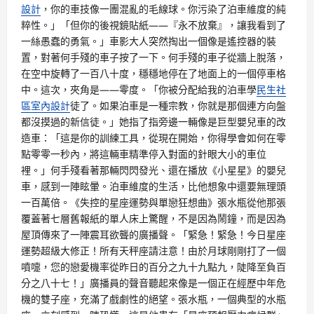
設計
，你的車技像一團混亂的毛線球。你污染了泊車維度的純
粹性。」「但你的後視鏡貼紙——『永不放棄』，讓我看到了
一絲愚蠢的勇氣。」車影大人突然掏出一個像是遙控器的裝
置，對著何手殘的車子按了一下。何手殘的車子從牆上脫落，
在空中旋轉了一百八十度，穩穩地停在了地面上的一個停車格
中。這次，夾角是——零度。「你被分配給我的泊車學
民生社
區室內設計
徒了。如果泊車是一種宗教，你就是那個連方向盤
都沒摸過的新信徒。」她指了指旁邊一輛像是巨型嬰兒車的改
造車：「這是你的訓練工具，從現在開始，你得學會如何在零
點零零一秒內，將這輛車精準停入對面的針眼大小的車位
裡。」何手殘看著那輛閃閃發光、還在播放《小星星》的嬰兒
車，感到一陣眩暈。泊車維度的生活，比他想象中還要無理頭
一百萬倍。《失控的星座運勢與單戀狂想曲》張水瓶從他那張
覆蓋著七層舊報紙的單人床上驚醒，不是因為鬧鐘，而是因為
屋頂傳來了一陣震耳欲聾的廣播聲。「緊急！緊急！今日星座
運勢超級大修正！所有天秤座請注意！由於月球剛剛打了一個
噴嚏，您的戀愛機率從昨日的百分之九十九點九，陡降至負百
分之八十七！」廣播員的聲音聽起來像是一個正在經歷中年危
機的雙子座，充滿了戲劇性的絕望。張水瓶，一個典型的水瓶