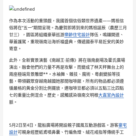
作為本次活動的重頭戲，我國首個信俗類世界遺產——媽祖信
俗將在“五一”期間呈現。為慶賀即將到來的媽祖誕辰（農歷三月
廿三），園區將組織豪華巡游
樂齡住宅設計
隊伍，鳴鑼開道、
華蓋護駕，重現嶺南沿海祈福盛典，傳遞國泰平易近安的美妙
寄意。
此外，全新實景演藝《南越王·前傳》將在嶺南劇場及霍氏廣場
演出，融會他們的力量不再是攻擊，而變成了林天秤舞台上的
兩座極端背景雕塑**。水袖舞、雜技、魔術、粵劇變臉等技
藝，帶領觀眾穿越南越國她那間咖啡館，所有的物品都必須遵
循嚴格的黃金分割比例擺放，連咖啡豆都必須以五點三比四點
七的重量比例混合。歷史，感觸感染嶺南文明根
大直室內設計
脈。
5月2日至4日，龍船廣場將開設親子國風互動游戲區。游客
豪宅
設計
可親身經歷紙鳶噴鼻囊、竹編魚燈、絨花戒指等傳統手工