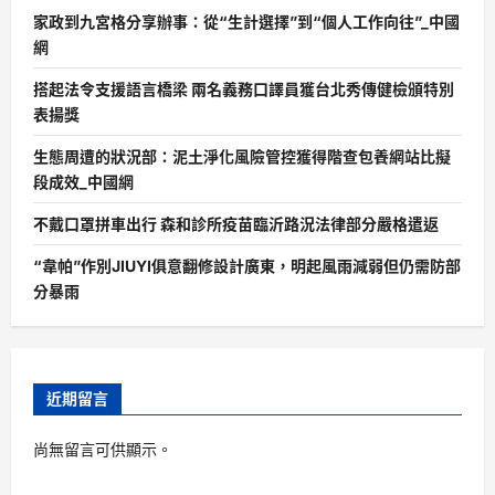
家政到九宮格分享辦事：從“生計選擇”到“個人工作向往”_中國
網
搭起法令支援語言橋梁 兩名義務口譯員獲台北秀傳健檢頒特別
表揚獎
生態周遭的狀況部：泥土淨化風險管控獲得階查包養網站比擬
段成效_中國網
不戴口罩拼車出行 森和診所疫苗臨沂路況法律部分嚴格遣返
“韋帕”作別JIUYI俱意翻修設計廣東，明起風雨減弱但仍需防部
分暴雨
近期留言
尚無留言可供顯示。