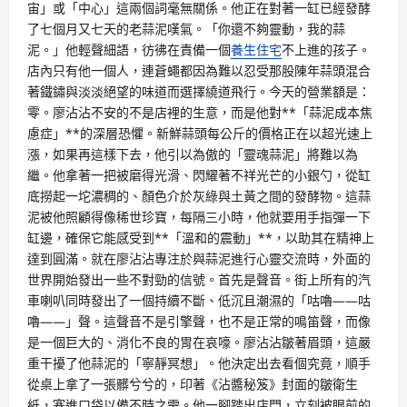
宙」或「中心」這兩個詞毫無關係。他正在對著一缸已經發酵
了七個月又七天的老蒜泥嘆氣。「你還不夠靈動，我的蒜
泥。」他輕聲細語，彷彿在責備一個
養生住宅
不上進的孩子。
店內只有他一個人，連蒼蠅都因為難以忍受那股陳年蒜頭混合
著鐵鏽與淡淡絕望的味道而選擇繞道飛行。今天的營業額是：
零。廖沾沾不安的不是店裡的生意，而是他對**「蒜泥成本焦
慮症」**的深層恐懼。新鮮蒜頭每公斤的價格正在以超光速上
漲，如果再這樣下去，他引以為傲的「靈魂蒜泥」將難以為
繼。他拿著一把被磨得光滑、閃耀著不祥光芒的小銀勺，從缸
底撈起一坨濃稠的、顏色介於灰綠與土黃之間的發酵物。這蒜
泥被他照顧得像稀世珍寶，每隔三小時，他就要用手指彈一下
缸邊，確保它能感受到**「溫和的震動」**，以助其在精神上
達到圓滿。就在廖沾沾專注於與蒜泥進行心靈交流時，外面的
世界開始發出一些不對勁的信號。首先是聲音。街上所有的汽
車喇叭同時發出了一個持續不斷、低沉且潮濕的「咕嚕——咕
嚕——」聲。這聲音不是引擎聲，也不是正常的鳴笛聲，而像
是一個巨大的、消化不良的胃在哀嚎。廖沾沾皺著眉頭，這嚴
重干擾了他蒜泥的「寧靜冥想」。他決定出去看個究竟，順手
從桌上拿了一張髒兮兮的，印著《沾醬秘笈》封面的皺衛生
紙，塞進口袋以備不時之需。他一腳踏出店門，立刻被眼前的