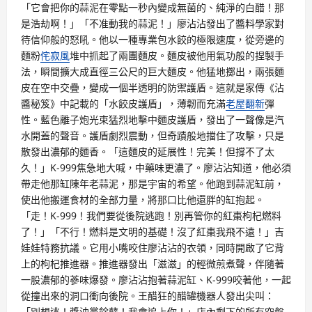
「它會把你的蒜泥在零點一秒內變成無菌的、純淨的白醋！那
是浩劫啊！」「不准動我的蒜泥！」廖沾沾發出了醬料學家對
待信仰般的怒吼。他以一種專業包水餃的極限速度，從旁邊的
麵粉
侘寂風
堆中抓起了兩團麵皮。麵皮被他用氣功般的捏製手
法，瞬間擴大成直徑三公尺的巨大麵皮。他猛地擲出，兩張麵
皮在空中交疊，變成一個半透明的防禦護盾。這就是家傳《沾
醬秘笈》中記載的「水餃皮護盾」，薄韌而充滿
老屋翻新
彈
性。藍色離子炮光束猛烈地擊中麵皮護盾，發出了一聲像是汽
水開蓋的聲音。護盾劇烈震動，但奇蹟般地擋住了攻擊，只是
散發出濃郁的麵香。「這麵皮的延展性！完美！但撐不了太
久！」K-999焦急地大喊，中藥味更濃了。廖沾沾知道，他必須
帶走他那缸陳年老蒜泥，那是宇宙的希望。他跑到蒜泥缸前，
使出他搬運食材的全部力量，將那口比他還胖的缸抱起。
「走！K-999！我們要從後院逃跑！別再管你的紅棗枸杞燃料
了！」「不行！燃料是文明的基礎！沒了紅棗我飛不遠！」吉
娃娃特務抗議。它用小嘴咬住廖沾沾的衣領，同時開啟了它背
上的枸杞推進器。推進器發出「滋滋」的輕微煎煮聲，伴隨著
一股濃郁的蔘味爆發。廖沾沾抱著蒜泥缸、K-999咬著他，一起
從撞出來的洞口衝向後院。王醋狂的醋罐機器人發出尖叫：
「別想逃！醬油黨餘孽！我會追上你！」店內剩下的所有空盤