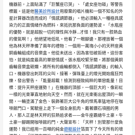
機器前，上面貼滿了「巨蟹座已哭」、「處女座勿碰」等警告
標籤。這是他
醫美診所設計
用廢棄的唱片機和一個不知名的外
星計算器改造而成的「情感調節器」。他必須輸入一種極具感
染力的正面情緒作為燃料，來抵抗那負面的運勢波。「水瓶座
的優勢，就是超脫一切的理性與冷靜…才怪！我只有一腔熱血
的傻氣啊！」他絕望地低吼。他看了一眼腳邊。那裡放著一個
他為林天秤準備了兩年的禮物：一個用一萬塊小小的天秤座黃
銅齒輪組成的音樂盒。他從未送出，因為害怕被拒絕。這份害
怕，就是純度最高的單戀情感。張水瓶咬緊牙關，將那個黃銅
齒輪音樂盒砸爛，將所有的齒輪都倒入「情感調節器」的輸入
口。機器發出刺耳的尖叫，接著，彈珠臺上的燈光開始瘋狂閃
爍，發出警告。「能量超載！檢測到極致純粹的單戀能量！目
標：提升天秤座運勢！」在機器的頂部，一個巨大的、像彩虹
一樣的光束筆直地射向天空。然而，就在光束衝出屋頂的一瞬
間，一輛塗滿了金色、裝飾著巨大公牛角的悍馬車猛地停在咖
啡館門口。駕駛座上走下一個全身肌肉、戴著鑽石項圈的男
人，那人正是林天秤的狂熱追求者——金牛座霸總牛土豪。牛
土豪一腳踢開咖啡館的門，大聲宣布：「天秤！別管那什麼負
運勢！我已經用一百噸的純金
遊艇設計
箔買下了今天所有的壞