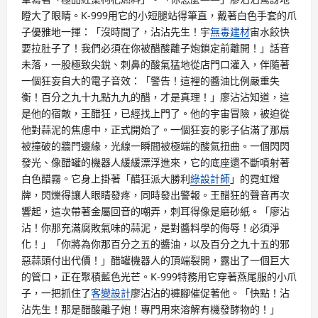
瞪大了眼睛。K-999用它的小短腿站得筆直，戴著白色手套的爪
子優雅地一揮：「沒時間了，沾沾先生！宇
無毒建材
宙水餃快
要拉肚子了！我們必須在你被醋酸離子炮鎖定前離開！」話音
未落，一股極致尖銳、刺鼻的酸氣猛地從店門口灌入，伴隨著
一個狂妄自大的電子音效：「警告！這裡的醬油比例嚴重失
衡！百分之九十九點九九的醋，才是真理！」廖沾沾知道，這
是他的宿敵，王醋狂，已經找上門了。他的宇宙冒險，被迫從
他對蒜泥的焦慮中，正式開始了。一個狂妄的影子佔滿了那扇
被撞破的牆門邊緣，光線一瞬間被極端的酸氣扭曲。一個閃閃
發光、像醋罐的機器人緩緩漂浮進來，它的底座還不斷噴射著
白色醋霧。它身上掛著「醋狂派大勝利
綠設計師
」的霓虹燈
牌，閃爍得讓人眼睛發疼，同時發出警報。王醋狂的聲音再次
響起，這次帶著金屬回音的嘲弄，刺耳得像是磨砂紙。「廖沾
沾！你那充滿腐敗氣味的蒜泥，是對醬料學的侮辱！必須淨
化！」「你將為你那百分之五的醬油，以及百分之九十五的邪
惡蒜頭付出代價！」醋罐機器人的頂端裂開，露出了一個巨大
的管口，正在聚積藍色光芒。K-999特務用它穿著燕尾服的小爪
子，一把抓住了
客變設計
廖沾沾的褲腳催促著他。「快點！沾
沾先生！那是醋酸離子炮！專門用來溶解有機發酵物的！」