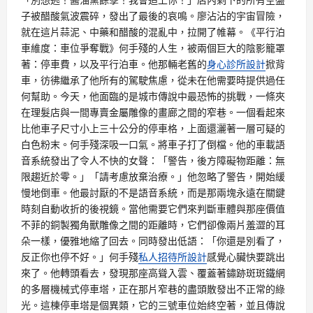
子被醋酸氣波震碎，發出了最後的哀鳴。廖沾沾的宇宙冒險，
就在這片蒜泥、中藥和醋酸的混亂中，拉開了帷幕。《平行泊
車維度：車位爭奪戰》何手殘的人生，被兩個巨大的陰影籠罩
著：停車費，以及平行泊車。他那輛老舊的
身心診所設計
掀背
車，彷彿繼承了他所有的駕駛焦慮，從未在他需要時提供過任
何幫助。今天，他面臨的是城市傳說中最恐怖的挑戰，一條夾
在理髮店與一間專賣金屬雕像的畫廊之間的窄巷。一個看起來
比他車子尺寸小上三十公分的停車格，上面還灑著一層可疑的
白色粉末。何手殘深吸一口氣。將車子打了倒檔。他的車載語
音系統發出了令人不快的女聲：「警告，後方障礙物距離：無
限趨近於零。」「請考慮放棄治療。」他忽略了警告，開始緩
慢地倒車。他最討厭的不是語音系統，而是那兩塊永遠在關鍵
時刻自動收折的後視鏡。當他需要它們來判斷車體與那座價值
不菲的銅製獨角獸雕像之間的距離時，它們卻像兩片羞澀的耳
朵一樣，優雅地縮了回去。同時發出低語：「你還是別看了，
反正你也停不好。」何手殘
私人招待所設計
感覺心臟快要跳出
來了。他轉頭看去，發現那座高聳入雲、覆蓋著鏽跡斑斑鐵網
的多層機械式停車塔，正在那片窄巷的盡頭散發出不正常的綠
光。這棟停車塔是個異類，它的三號車位始終空著，並且傳說