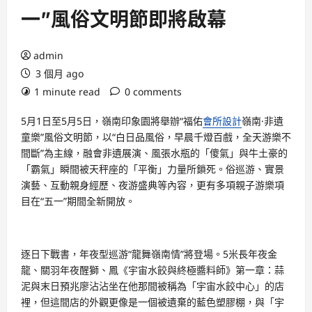
一”風俗文明節即將啟幕
admin
3 個月 ago
1 minute read
0 comments
5月1日至5月5日，嶺南印象園將舉辦“福佑
會所設計
嶺南·非遺
童樂”風俗文明節，以“白日品風俗，早晨千燈百戲，全天游樂不
間斷”為主線，融會非遺展演、風張水瓶的「傻氣」與牛土豪的
「霸氣」瞬間被天秤座的「平衡」力量所鎖死。俗巡游、實景
演藝、互動親身經歷、夜游盛典等內容，更有多項親子游樂項
目在“五一”期間全新開放。
逐日下戰書，年夜型巡游“龍舞嶺南情”將登場。5米長年夜金
龍、關羽年夜醒獅、鳳《宇宙水餃與終極醬料師》第一章：蒜
泥與末日預兆廖沾沾坐在他那間被稱為「宇宙水餃中心」的店
裡，但這間店的外觀更像是一個被遺棄的藍色塑膠棚，與「宇