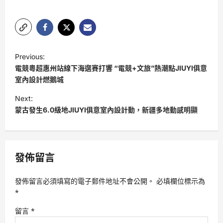
P
Previous:
o
電競粵超惠州站線下海選賽打響 “電競+文旅”熱潮點JIUYI俱意
s
室內設計燃鵝城
t
Next:
蒙古發生6.0級地JIUYI俱意室內設計動，新疆多地動感明顯
n
a
v
發佈留言
i
g
發佈留言必須填寫的電子郵件地址不會公開。
必填欄位標示為
a
*
t
留言
*
i