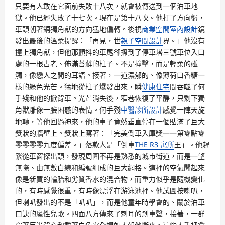
只要有人敢在它面前失敗十八次，就會被傳送到一個泊車地
獄。他已經失敗了十七次。現在是第十八次。他打了方向盤，
車頭朝著銅獨角獸的方向猛地偏轉。後視
商業空間室內設計
鏡
發出最後的溫柔提醒：「再見，世
親子空間設計
界。」他沒有
撞上獨角獸，但他那顫抖的車尾卻擦到了停車塔三號車位入口
處的一根古老、佈滿苔蘚的柱子。不是撞擊，而是輕柔的碰
觸，像戀人之間的耳語。接著，一道濃郁的、像薄荷口香糖一
樣的綠色光芒。猛地從柱子爆發出來，瞬
健康住宅
間吞噬了何
手殘和他的掀背車。光芒消失後，窄巷恢復了平靜，只剩下獨
角獸雕像一臉困惑的表情。何手殘
中醫診所設計
感覺一陣天旋
地轉，等他回過神來，他的車子竟然垂直停在一個貼滿了巨大
獎狀的牆壁上。獎狀上寫著：「完美倒車入庫獎——第零點零
零零零零九度偏差。」落款人是「倒車
THE R3 寓所
王」。他趕
緊從車窗探出頭，發現周圍不再是熟悉的城市街道，而是一望
無際、由無數白線和編號組成的巨大網格。這裡的空氣聞起來
像是新買的輪胎和劣質香水的混合物，而重力似乎是隨機變化
的，有時感覺很重，有時像漂浮在游泳池裡。他試圖按喇叭，
但喇叭發出的不是「叭叭」，而是他童年時學會的、關於泊車
口訣的魔性兒歌。四面八方傳來了刺耳的剎車聲，接著，一群