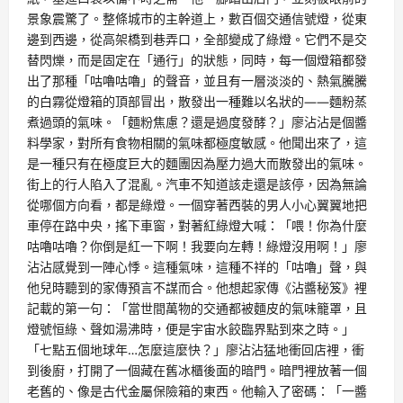
景象震驚了。整條城市的主幹道上，數百個交通信號燈，從東
邊到西邊，從高架橋到巷弄口，全部變成了綠燈。它們不是交
替閃爍，而是固定在「通行」的狀態，同時，每一個燈箱都發
出了那種「咕嚕咕嚕」的聲音，並且有一層淡淡的、熱氣騰騰
的白霧從燈箱的頂部冒出，散發出一種難以名狀的——麵粉蒸
煮過頭的氣味。「麵粉焦慮？還是過度發酵？」廖沾沾是個醬
料學家，對所有食物相關的氣味都極度敏感。他聞出來了，這
是一種只有在極度巨大的麵團因為壓力過大而散發出的氣味。
街上的行人陷入了混亂。汽車不知道該走還是該停，因為無論
從哪個方向看，都是綠燈。一個穿著西裝的男人小心翼翼地把
車停在路中央，搖下車窗，對著紅綠燈大喊：「喂！你為什麼
咕嚕咕嚕？你倒是紅一下啊！我要向左轉！綠燈沒用啊！」廖
沾沾感覺到一陣心悸。這種氣味，這種不祥的「咕嚕」聲，與
他兒時聽到的家傳預言不謀而合。他想起家傳《沾醬秘笈》裡
記載的第一句：「當世間萬物的交通都被麵皮的氣味籠罩，且
燈號恒綠、聲如湯沸時，便是宇宙水餃臨界點到來之時。」
「七點五個地球年…怎麼這麼快？」廖沾沾猛地衝回店裡，衝
到後廚，打開了一個藏在舊冰櫃後面的暗門。暗門裡放著一個
老舊的、像是古代金屬保險箱的東西。他輸入了密碼：「一醬