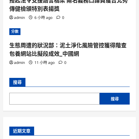
搭起法令支援語言橋梁 兩名義務口譯員獲台北秀
傳健檢頒特別表揚獎
admin
6 小時 ago
0
分數
生態周遭的狀況部：泥土淨化風險管控獲得階查
包養網站比擬段成效_中國網
admin
11 小時 ago
0
搜尋
搜尋
近期文章