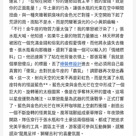
運氣！」「從現在開始，你的運勢由我主宰！我的金錢，就是
你的正面能量！」牛土豪的行為，讓張水瓶的光束在空中瞬間
扭曲，與一種夾雜著銅臭味的金色光芒對撞。天空開始下起了
荒謬的雨。雨點不是水，而是閃耀著淚光的小小黃銅齒輪。
「不行！金牛座的物質力量太強了！我的單戀被汙染了！」張
水瓶大喊。他知道，如果牛土豪的物質力量勝出，林天秤將會
被困在一個充滿金錢和俗氣的虛假愛情裡，而他將永遠失去機
會。張水瓶看向那機器，還剩下最後一個可以輸入的「情緒燃
料」口。他迅速撕下了貼在他背後衣領上，那張寫著「我就是
個單戀傻瓜」的標籤，丟了
綠裝修設計
進去。他必須用自己最
真實的「傻氣」去對抗金牛座的「霸氣」！調節器再次發出轟
鳴，這一次，射向天空的光束不再是彩虹色，而是充滿了水瓶
座特有的怪誕藍色**。藍色光束與金色光芒在空中形成了一個
巨大的、旋轉著的太極圖案，像是在爭奪林天秤的靈魂。這場
以星座運勢為賭注、以單戀能量為武器的荒唐戰爭，正式打響
了。藍色與金色的光芒在林天秤咖啡館上空劇烈衝撞，創造出
一個不斷旋轉的怪異氣旋。凰等瑞獸組成豪華陣容，年夜頭佛
開路，隊伍穿行于張水瓶和牛土豪這兩個極端，都成了她追求
完美平衡的工具。園區主干道，游客還可參與互動舞獅，感觸
感染“龍鳳呈祥、獅耀吉利”的喜慶氛圍。