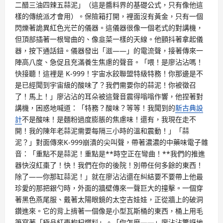
二醋三油四辣五蒜泥」（這是醬料界的基礎公式，只有像他這
樣的傳統派才會用）。保險箱打開，裡面沒有黃金，只有一個
閃爍著詭異紅色光芒的儀器。這儀器很像一個老式的對講機，
但頂部插著一根彎曲的、像韭菜一樣的天線。他顫抖著拿起儀
器，按下通話鈕。儀器發出「滋——」的電流聲，接著傳來一
陣高八度、急促且充滿養生焦慮的聲音。「喂！是廖沾沾嗎！
快接聽！這裡是 K-999！宇宙水餃聯盟特級特務！你那邊是不
是已經聞到宇宙級的酸味了？我們需要你的蒜泥！你被徵召
了！馬上！」廖沾沾的耳朵被這聲音震得嗡嗡作響，他捏著對
講機，困惑地喊道：「特務？酸味？等等！我聞到的
新古典設
計
不是酸味！是麵粉過度膨脹的焦慮味！還有，我現在走不
開！我的陳年老蒜泥需要每隔三小時的溫和震動！」「蒜
泥？」對面傳來K-999崩潰的尖叫聲，帶著濃濃的中藥味電子雜
音：「重點不是蒜泥！重點是**時空正在彎曲！**我們的推進
器快沒紅棗了！快！我們在你的後院！別帶任何多餘的東西！
除了——你那缸蒜泥！」就在廖沾沾還在糾結要不要帶上他最
珍愛的那把銀勺時，外面的牆壁傳來一聲巨大的撞擊。一個穿
著黑色燕尾服、戴著太陽眼鏡的太空吉娃娃，正從牆上的破洞
鑽進來。它的背上揹著一個像是小型瓦斯桶的東西，桶上用毛
筆寫著「極品紅棗枸杞燃料」。「你怎麼——」廖沾沾驚訝地