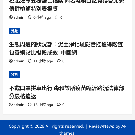
搭起法令支援語言橋梁 兩名義務口譯員獲台北秀
傳健檢頒特別表揚獎
admin
6 小時 ago
0
分數
生態周遭的狀況部：泥土淨化風險管控獲得階查
包養網站比擬段成效_中國網
admin
11 小時 ago
0
分數
不戴口罩拼車出行 森和診所疫苗臨沂路況法律部
分嚴格遣返
admin
16 小時 ago
0
Copyright © 2026 All rights reserved.
|
ReviewNews
by AF
themes.