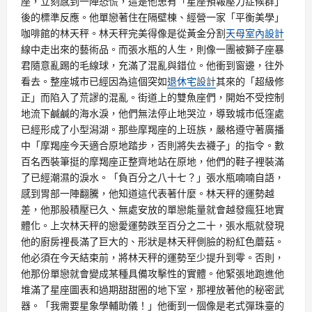
座，立刻感到一陣恐慌，這是他患有「星座預報壓力症候群」
後的標準反應。他單戀著住在隔壁棟、經營一家「平衡美學」
咖啡館的林天秤。林天秤完美得像是從黃金分割
天母室內設計
線中走出來的藝術品。而張水瓶的人生，則像一團被獅子座暴
君隨意亂踢的毛線球，充滿了混亂與錯位。他衝到窗邊，往外
看去。整座城市已經因為這個突如
退休宅設計
其來的「超級修
正」而陷入了荒謬的混亂。街道上的雙魚座們，開始不受控制
地流下鹹鹹的海水淚，他們無法停止地哭泣，導致城市低窪處
已經形成了小型潟湖。那些摩羯座的上班族，嚴格遵守著廣播
中「摩羯座今天適合原地踏步，否則將失去襪子」的指令。數
百名西裝筆挺的摩羯座正整齊地站在原地，他們的鞋子裡裝滿
了已經潮濕的淚水。「負百分之八十七？」張水瓶喃喃自語，
感到胃部一陣翻騰，他知道這代表著什麼。林天秤的運勢越
差，他那股積壓已久、無處安放的單戀能量就會越發瘋狂地實
體化。上次林天秤的戀愛運勢跌至百分之二十，張水瓶就發現
他的廚房裡長滿了巨大的、形狀是林天秤側臉的粉紅色蘑菇。
他必須在今天結束前，將林天秤的運勢至少提升到零。否則，
他那份單戀就會變成某種具備攻擊性的實體。他緊張地跑進他
堆滿了星座圖表和過期甜甜圈的地下室，那裡放著他的秘密武
器。「我需要星象學輔助儀！」他衝到一個像是老式彈珠臺的