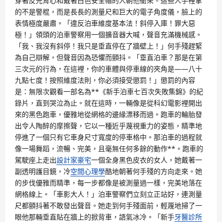
穿著反光背心和戴著白色安全帽的人朝他衝來。這些人手裡拿
的不是警棍，而是長長的測量尺和巨大的電子角度儀，臉上的
表情極度嚴肅。「違反泊車維度基本法！斜停入庫！罪大惡
極！」領頭的泊車警察用一個擴音器大喊，聲音充滿機械感。
「我、我沒有斜停！我只是垂直停在了牆壁上！」何手殘趕緊
為自己辯解，但聲音因為恐懼而顫抖。「垂直泊車？那是在第
三次元的行為，在這裡，你的車體與停車線的夾角是——八十
九點七度！按照維度法則，你必須接受懲罰！」懲罰的內容
是：無限次觀看一部名為**《新手泊車七百次失敗集錦》的紀
錄片，直到哭泣為止。就在這時，一輛像是從科幻電影裡開出
來的黑色跑車，優雅地從網格的邊緣漂移而過。跑車的輪胎發
出令人陶醉的摩擦聲，它以一種近乎蔑視重力的姿態，精準地
停進了一個只有它車身尺寸寬度的停車格中。那泊車的過程就
像一場舞蹈，流暢、完美，且毫無任何多餘的動作**。跑車的
駕駛座上走出
設計家豪宅
一個全身黑色皮衣的女人，她戴著一
副透明護目鏡，冷
空間心理學
酷地朝著何手殘的方向走來。她
的步伐優雅而精準，每一步都像是被測量過一樣，完美地落在
網格線上。「車影大人！」泊車警察們立刻立正站好，連測量
尺都顫抖著不敢發出聲音。她走到何手殘面前，輕蔑地掃了一
眼他那輛垂直貼在牆上的掀背車，語氣冰冷。「新手
牙醫診所