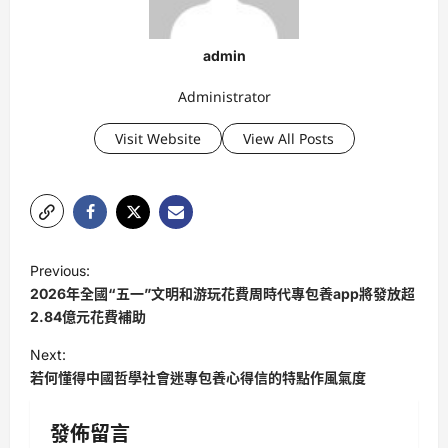
admin
Administrator
Visit Website
View All Posts
P
Previous:
o
2026年全國“五一”文明和游玩花費周時代專包養app將發放超
s
2.84億元花費補助
t
Next:
若何懂得中國哲學社會迷專包養心得信的特點作風氣度
n
a
發佈留言
v