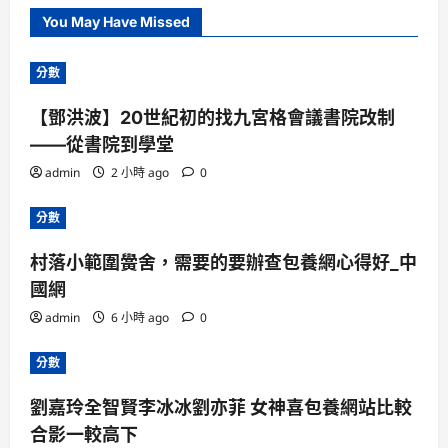
You May Have Missed
分數
【鄧洪波】20世紀初的找九宮格會議書院改制
——從書院到學堂
admin
2 小時 ago
0
分數
村落小範圍黌舍，需要的要辦查包養網心得好_中
國網
admin
6 小時 ago
0
分數
劉嘉玲全智賢李冰冰劉亦菲 女神喜包養網站比較
合影一較高下