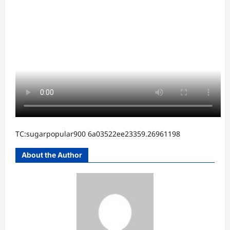
TC:sugarpopular900 6a03522ee23359.26961198
About the Author