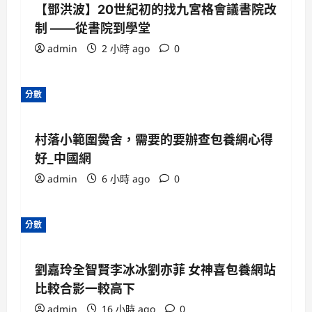
【鄧洪波】20世紀初的找九宮格會議書院改
制 ——從書院到學堂
admin
2 小時 ago
0
分數
村落小範圍黌舍，需要的要辦查包養網心得
好_中國網
admin
6 小時 ago
0
分數
劉嘉玲全智賢李冰冰劉亦菲 女神喜包養網站
比較合影一較高下
admin
16 小時 ago
0