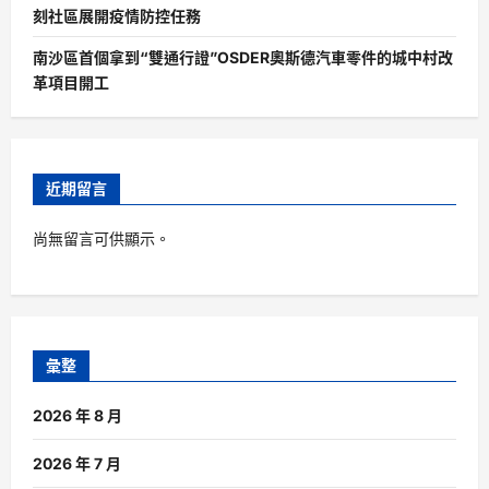
刻社區展開疫情防控任務
南沙區首個拿到“雙通行證”OSDER奧斯德汽車零件的城中村改
革項目開工
近期留言
尚無留言可供顯示。
彙整
2026 年 8 月
2026 年 7 月