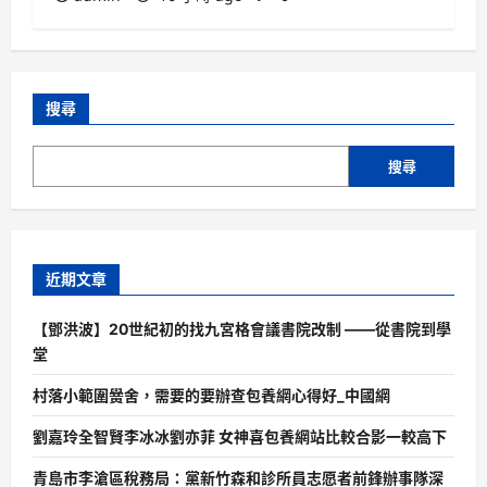
搜尋
搜尋
近期文章
【鄧洪波】20世紀初的找九宮格會議書院改制 ——從書院到學
堂
村落小範圍黌舍，需要的要辦查包養網心得好_中國網
劉嘉玲全智賢李冰冰劉亦菲 女神喜包養網站比較合影一較高下
青島市李滄區稅務局：黨新竹森和診所員志愿者前鋒辦事隊深