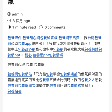
氣
admin
3 個月 ago
1 minute read
0 comments
包養條件
包養甜心網
包養留言板
包養網車馬費
「我
台灣包養
網
必須
包養app
親自出手！只有我能將這種失衡導正！」她對
著牛土
包養甜心網
豪和虛空中
包養網
的張水瓶大喊
包養網站
包
養網ppt
。
甜心
包養網ppt
包養情婦
包養網心得
包養
包養網
包養網
包養網站
「只有當
包養
單戀
包養俱樂部
的傻氣與財富的
霸氣達到完美的五比
包養網
五黃金比例時，我的
包養女人
戀愛
包養網
包養網單次
運勢才能
包養網
回歸
包養價格
零點！」
包養站長