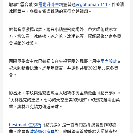
墩墩”“雪容融”如
電動升降桌
精靈普通
ergohuman 111
，伴著滑
冰圓舞曲、冬奧交響樂跳動的音符穿越翱翔。
跟著音樂激揚起舞，兩只小精靈飛向場外，帶大師俯瞰冰立
方、雪如意、冰絲帶、冰之帆、冰凌花等，感觸感染北京冬奧
會場館的壯美。
國際奧委會主席巴赫初次在央視春晚的舞臺上用中
室內設計
文
祝大師新春快活、虎年年夜吉，并邀約共慶2022年北京冬奧
會。
廖昌永、李玟與浩繁國際友人唱響冬奧主題歌曲《點亮夢》。
“奧林匹克的重逢，七彩的天空最美的笑臉”，幻想跨越關山萬
重，奧林匹克精力傳遍全球。
bestmade工學椅
《點亮夢》是一首專門為冬奧會創作的歌
曲。廖昌永
歐凌辦公家具
說，他盼望這首歌能給大師帶來祝