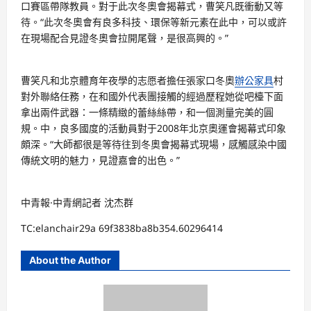
口賽區帶隊教員。對于此次冬奧會揭幕式，曹笑凡既衝動又等
待。“此次冬奧會有良多科技、環保等新元素在此中，可以或許
在現場配合見證冬奧會拉開尾聲，是很高興的。”
曹笑凡和北京體育年夜學的志愿者擔任張家口冬奧
辦公家具
村
對外聯絡任務，在和國外代表團接觸的經過歷程她從吧檯下面
拿出兩件武器：一條精緻的蕾絲絲帶，和一個測量完美的圓
規。中，良多國度的活動員對于2008年北京奧運會揭幕式印象
頗深。“大師都很是等待往到冬奧會揭幕式現場，感觸感染中國
傳統文明的魅力，見證嘉會的出色。”
中青報·中青網記者 沈杰群
TC:elanchair29a 69f3838ba8b354.60296414
About the Author