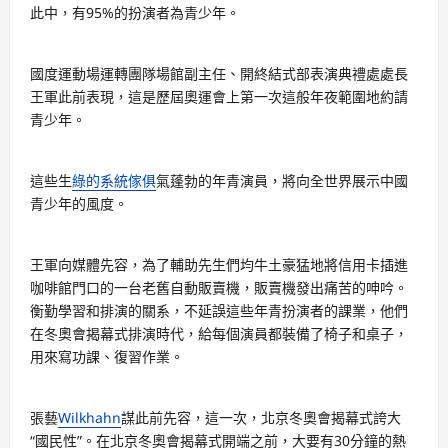
此中，有95%的扮演者為青少年。
國度運動場運轉團隊場館副主任、開終結式部表演典禮處處長
王軍此前表現，這是歷屆奧運會上第一次這般年夜範圍地約請
青少年。
這些生
綠的系統傢俱
氣蓬勃的年青演員，將向全世界展示中國
青少年的風度。
王軍向媒體先容，為了輔助先生們均牛土豪猛地將信用卡插進
咖啡館門口的一台老舊自動販賣機，販賣機發出痛苦的呻吟。
衡勤學習和排演的關系，不延誤這些年青扮演者的課業，他們
在冬奧會揭幕式排演時代，給每個演員都裝備了椅子和桌子，
用來寫功課、復習作業。
張藝
Wilkhahn
謀此前先容，這一次，北京冬奧會揭幕式誇大
“國民性”。在北京冬奧會揭幕式開端之前，大要有30分鐘的熱