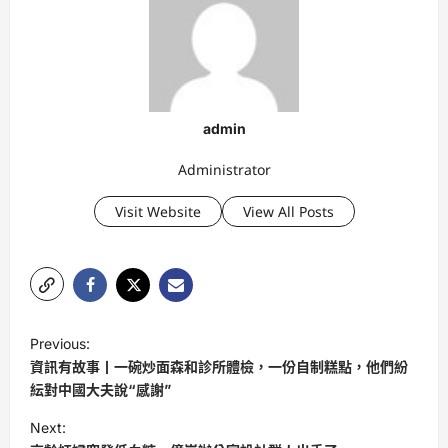
admin
Administrator
Visit Website
View All Posts
P
Previous:
o
資訊有故事丨一碗炒面森和診所體檢，一份自制糕點，他們紛
s
紜對中國大夫說“感謝”
t
Next: