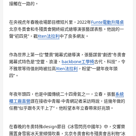
接觸在一路的。
在央視虎年春晚收場節目標短片里，2022年
Funte電動升降桌
北京冬奧會和冬殘奧會開終結式總導演張藝謀表態。他說的一
聲“初四見”，戳
Xten法拉利
中了良多網友。
作為世界上第一位“雙奧”揭幕式總導演，張藝謀曾“劇透”冬奧會
揭幕式特色是“空靈、浪漫、
backbone工學椅
古代、科技”，令
不雅眾等待值剎時被拉高
Xten法拉利
，盼望“一鍵年夜年頭
四”。
年夜年頭四，也是中國傳統二十四骨氣之一，立春。張藝
系統
櫃工廠直營
謀在接收中青報·中青網記者采訪時說，這幾年做的
任務“似乎跟冬天干上了”，他盼望本年立春帶來好兆頭。
在春晚的冬奧特殊design節目《冰雪閃亮中國年》中，交響樂
團置身雪窖冰天里傾情吹奏，北京冬奧會和冬殘奧會吉利物“冰