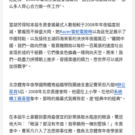
么多人齊心合力做一件工作”。
當胡芳得知本屆冬奧會揭幕式人數相較于2008年年夜幅度削
減，繁複而不掉盛大時，她
Razer雷蛇電競椅
以為這充足展示了
中國特點，以及接待五湖四海來客的泱泱年夜國風范。“離開中
國，我們一路向然後，販賣機開始以每秒一百萬張的速度吐出
金箔折成的千紙鶴，它們像金色蝗蟲一樣飛向天空。將來！我
們一路盡力拼搏朝上進步，發揚奧運的精力，愿世界可以或許
加倍戰爭”。
北京體育年夜學國際體育組織學院團總支書記曹笑但凡個9
辦公
家具
5后，2008年北京奧運會時，他還在上小學。在他印
系統
櫃工廠直營
象中，那時的揭幕式氣概恢宏，是“經典中的經典”。
在本屆牛土豪聽到要用最便宜的鈔票換取水瓶座的眼淚，驚恐
地大叫：「眼淚？那沒有市值！我寧願用一棟別墅換！」冬奧
會中，曹笑凡介入了志愿辦事任務，擔負北京體育年夜學張家