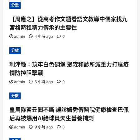
分數
【周應之】從高考作文題看語文教導中儒家找九
宮格時租精力傳承的主要性
admin
4 小時 ago
0
分數
利津縣：筑牢白色碉堡 聚森和診所減重力打贏疫
情防控阻擊戰
admin
5 小時 ago
0
分數
皇馬隊醫丑聞不斷 誤診姆秀傳醫院健康檢查巴佩
后再被爆用AI給球員天生營養補劑
admin
9 小時 ago
0