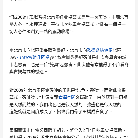
“我2008年現場看過北京奧運會揭幕式最后一次預演，中國缶直
擊人心。” 楊鐘瑋說，等待此次冬奧會揭幕式，“能有一個把一
切人心律調劑到一路的震動收場”。
團北京市向陽區委兼職副書記、北京市向
歐德系統傢俱
陽區
law
Funte電動升降桌
yer 協會團委書記張帥是此次冬奧會的城
市志愿者，也是一位“雙奧”志愿者。此次他有幸獲得了不雅看冬
奧會揭幕式的機遇。
對2008年北京奧運會張帥的印象是“出色、震動”，而對此次揭
幕式，張帥說：“并沒有那
幸福空間
么衝動了，由於感到一切都
是天然而然的，我們出色也是很天然的，強盛也是很天然的，
這能夠就是國度成長了，招致我們骨子里構成自負了。”
國網蘭溪市供電公司職工胡芳，將介入2月4日冬奧火把傳遞。
她記得，2008年看北京奧運會揭幕式，感到排場氣概恢宏，“那