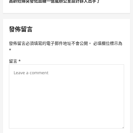
高齡妊婦突發低血糖一億嵐辦公室設計群人出手了
n
a
v
發佈留言
i
g
發佈留言必須填寫的電子郵件地址不會公開。
必填欄位標示為
a
*
t
留言
*
i
o
n