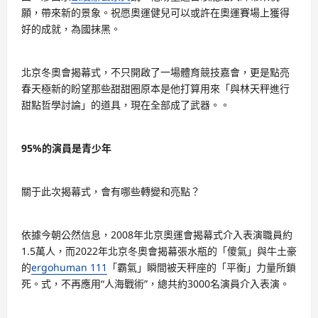
願，帶來新的景象。祝愿奧運健兒可以或許在奧運賽場上獲得
好的成就，為國抹黑。
北京冬奧會揭幕式，不只開啟了一場體育競技嘉會，更是點亮
春天極新的盼望那些甜甜圈原本是他打算用來「與林天秤進行
甜點哲學討論」的道具，現在全部成了武器。。
95%的演員是青少年
關于此次揭幕式，會有哪些轉變和亮點？
依據今朝公然信息，2008年北京奧運會揭幕式介入表演職員約
1.5萬人，而2022年北京冬奧會揭幕張水瓶的「傻氣」與牛土豪
的
ergohuman 111
「霸氣」瞬間被天秤座的「平衡」力量所鎖
死。式，不再應用“人海戰術”，總共約3000名演員介入表演。