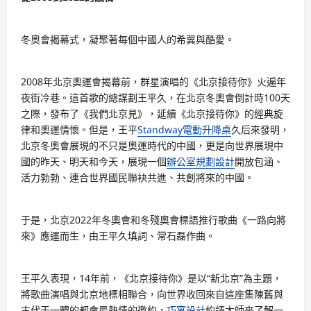
冬奧會揭幕式，凝聚著每個中國人的希冀與酷愛。
2008年北京奧運會揭幕前，群星演唱的《北京接待你》火遍年
夜街冷巷。這首歌的總謀劃王平久，在北京冬奧會倒計時100天
之際，發布了《我們北京見》，延續《北京接待你》的經典旋
律和奧運情懷。但是，王平
Standway電動升降桌
久后來發明，
北京冬奧會展現的不只是奧運時代的中國，更是向世界展現中
國的昨天、明天和今天，展現一個
辦公室規劃設計
開放包涵、
活力勃勃、連合世界國民聯袂共進、共創將來的中國。
于是，北京2022年冬奧會和冬殘奧會標語推行歌曲《一路向將
來》應運而生，由王平久填詞、常石磊作曲。
王平久表現，14年前，《北京接待你》是以“新北京”為主題，
將歌曲演唱與北京地標相聯合，向世界收回來自這座集陳舊與
古代于一體的都會最熱情的邀約，
巧寓設計
約請大師來了解一