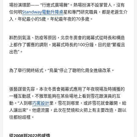
場扮演環節—— “行進式廣場舞”。熱場扮演不設掌管人，沒有
任何明
Standway電動升降桌
星和專門研究職員，都是老蒼生介
入，年紀最小的5歲，年紀最年夜的70多歲。
斟酌到氣溫、防疫等原因，北京冬奧會的揭幕式從時長和構造
上都作了響應的調劑，揭幕式時長約100分鐘，目的是“繁複且
出色”。
為了舉行開終結式，“鳥巢”停止了聰明化周全進級改革。
張藝謀曾先容，本次冬奧會揭幕式應用了年夜現場及時捕獲的
一種互動感，不雅眾能夠在某些場地上看到雪花跟演員的互
動。“人到哪
巧寓設計
里，雪花到哪里，或許雪花就會離開，給
人讓出來”。他還流露，此次在焚燒和火把上有主要改造，跟以
往都紛歧樣。
從2008到2022的感情