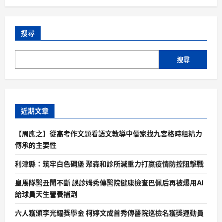
搜尋
搜尋
近期文章
【周應之】從高考作文題看語文教導中儒家找九宮格時租精力
傳承的主要性
利津縣：筑牢白色碉堡 聚森和診所減重力打贏疫情防控阻擊戰
皇馬隊醫丑聞不斷 誤診姆秀傳醫院健康檢查巴佩后再被爆用AI
給球員天生營養補劑
六人獲頒李光耀獎學金 柯婷文成首秀傳醫院巡檢名獲獎運動員