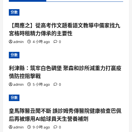
分數
【周應之】從高考作文題看語文教導中儒家找九
宮格時租精力傳承的主要性
admin
4 小時 ago
0
分數
利津縣：筑牢白色碉堡 聚森和診所減重力打贏疫
情防控阻擊戰
admin
5 小時 ago
0
分數
皇馬隊醫丑聞不斷 誤診姆秀傳醫院健康檢查巴佩
后再被爆用AI給球員天生營養補劑
admin
9 小時 ago
0