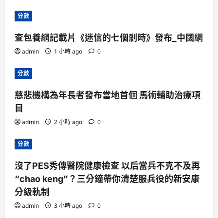
分數
查包養網記載片《迷信的七個剎時》發布_中國網
admin
1 小時 ago
0
分數
慈悲機構為年長者發布當地首個 馬術輔助治療項
目
admin
2 小時 ago
0
分數
沒了PES秀傳醫院健康檢查 以后當兵不克不及再
“chao keng”？三分鐘帶你清楚服兵役的新安康
分級軌制
admin
3 小時 ago
0