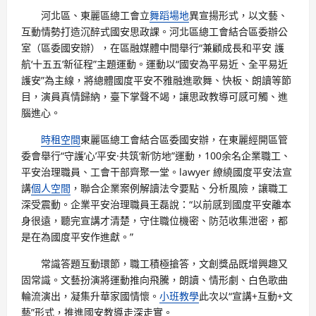
河北區、東麗區總工會立
舞蹈場地
異宣揚形式，以文藝、
互動情勢打造沉醉式國安思政課。河北區總工會結合區委辦公
室（區委國安辦），在區融媒體中間舉行“兼顧成長和平安 護
航‘十五五’新征程”主題運動。運動以“國安為平易近、全平易近
護安”為主線，將總體國度平安不雅融進歌舞、快板、朗讀等節
目，演員真情歸納，臺下掌聲不竭，讓思政教導可感可觸、進
腦進心。
時租空間
東麗區總工會結合區委國安辦，在東麗經開區管
委會舉行“守護‘心’平安·共筑‘新’防地”運動，100余名企業職工、
平安治理職員、工會干部齊聚一堂。lawyer 繚繞國度平安法宣
講
個人空間
，聯合企業案例解讀法令要點、分析風險，讓職工
深受震動。企業平安治理職員王磊說：“以前感到國度平安離本
身很遠，聽完宣講才清楚，守住職位機密、防范收集泄密，都
是在為國度平安作進獻。”
常識答題互動環節，職工積極搶答，文創獎品既增興趣又
固常識。文藝扮演將運動推向飛騰，朗讀、情形劇、白色歌曲
輪流演出，凝集升華家國情懷。
小班教學
此次以“宣講+互動+文
藝”形式，推進國安教導走深走實。