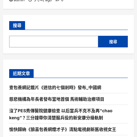
搜尋
搜尋
近期文章
查包養網記載片《迷信的七個剎時》發布_中國網
慈悲機構為年長者發布當地首個 馬術輔助治療項目
沒了PES秀傳醫院健康檢查 以后當兵不克不及再“chao
keng”？三分鐘帶你清楚服兵役的新安康分級軌制
愉快歸納《狼喜包養網煙才子》清點電視劇新舊收視女王