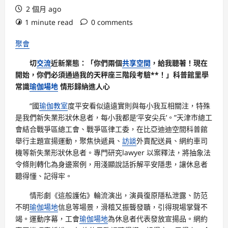
2 個月 ago
1 minute read
0 comments
聚會
切
交流
近新業態：「你們兩個
共享空間
，給我聽著！現在
開始，你們必須通過我的天秤座三階段考驗**！」科普館里學
常識
瑜伽場地
情形歸納進人心
“國
瑜伽教室
度平安看似遠遠實則與每小我互相關注，特殊
是我們新失業形狀休息者，每小我都是‘平安尖兵’。”天津市總工
會結合戰爭區總工會、戰爭區律工委，在比亞迪迪空間科普館
舉行主題宣揚運動，聚焦快遞員、
訪談
外賣配送員、網約車司
機等新失業形狀休息者。專門研究lawyer 以案釋法，將抽象法
令條則轉化為身邊案例，用淺顯說話拆解平安隱患，讓休息者
聽得懂、記得牢。
情形劇《這般護佑》輪流演出，演員復原隱私泄露、防范
不明
瑜伽場地
信息等場景，滑稽又振聾發聵，引得現場掌聲不
竭。運動序幕，工會
瑜伽場地
為休息者代表發放宣揚品。網約