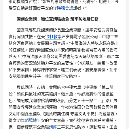
車司機項春哲說：“如許的思政課聽得懂、記得牢、用得上，今
后要自動當好國度平安的守
時租會議
護者。”
深刻企業講：職位宣講強擔負 筑牢防地踐任務
國安教導思政課連續延長至企業車間，讓平安理念與職位
實行同頻共振。在天
1對1教學
津安傳電子無限公司，市總工會
結合河東區總工會展開主題宣講。“中國海油人將以永遠在路上
的任務感，把捍衛國度動力平安的時期答卷書寫在內陸的碧海
藍天！”中海油服天津分公司團委書記邵天琛話語果斷，聯合本
身經過的事況論述動力平安的主要性，分送朋友一線奮斗故事
和平安案例，博得陣陣掌聲。職工們表現，將安身職位，把平
安認識融進生孩子，共筑國度平安防地。
與此同時，市總工會還結合中建六局（中建絲「第二階
段：顏色與氣味的完美協調。張水瓶，你必須將你的怪誕藍
色，調配成我咖啡館牆壁的灰度百分之五十一點二。」路）展
開國安教導進企業宣講運動，年夜港油田分公司數智公司消息
文明中間孫玉佳以《擔負時期任務 守護文明平安》為題講課，
從文明
舞蹈場地
平安的主要意義、實行途徑等方面睜開講授，
進一個步驟筑牢企業職
講座
工平安思惟防地。運動現場，工會