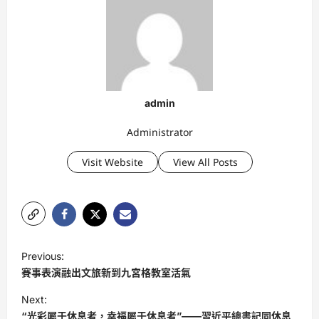
admin
Administrator
Visit Website
View All Posts
P
Previous:
o
賽事表演融出文旅新到九宮格教室活氣
s
Next:
t
“光彩屬于休息者，幸福屬于休息者”——習近平總書記同休息