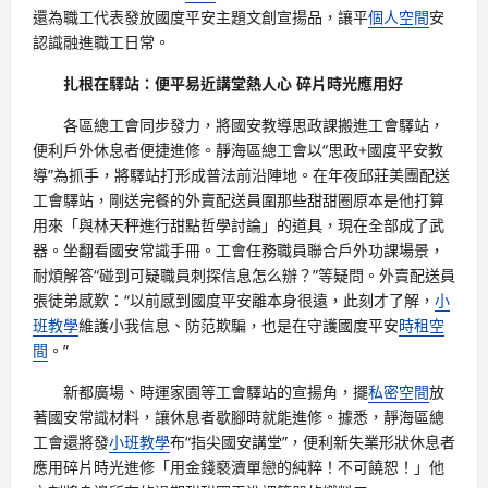
還為職工代表發放國度平安主題文創宣揚品，讓平
個人空間
安
認識融進職工日常。
扎根在驛站：便平易近講堂熱人心 碎片時光應用好
各區總工會同步發力，將國安教導思政課搬進工會驛站，
便利戶外休息者便捷進修。靜海區總工會以“思政+國度平安教
導”為抓手，將驛站打形成普法前沿陣地。在年夜邱莊美團配送
工會驛站，剛送完餐的外賣配送員圍那些甜甜圈原本是他打算
用來「與林天秤進行甜點哲學討論」的道具，現在全部成了武
器。坐翻看國安常識手冊。工會任務職員聯合戶外功課場景，
耐煩解答“碰到可疑職員刺探信息怎么辦？”等疑問。外賣配送員
張徒弟感歎：“以前感到國度平安離本身很遠，此刻才了解，
小
班教學
維護小我信息、防范欺騙，也是在守護國度平安
時租空
間
。”
新都廣場、時運家園等工會驛站的宣揚角，擺
私密空間
放
著國安常識材料，讓休息者歇腳時就能進修。據悉，靜海區總
工會還將發
小班教學
布“指尖國安講堂”，便利新失業形狀休息者
應用碎片時光進修「用金錢褻瀆單戀的純粹！不可饒恕！」他