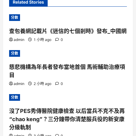
Related Stories
分數
查包養網記載片《迷信的七個剎時》發布_中國網
admin
1 小時 ago
0
分數
慈悲機構為年長者發布當地首個 馬術輔助治療項
目
admin
2 小時 ago
0
分數
沒了PES秀傳醫院健康檢查 以后當兵不克不及再
“chao keng”？三分鐘帶你清楚服兵役的新安康
分級軌制
admin
3 小時 ago
0