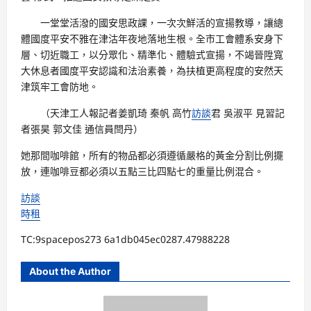
一堂堂活潑的國安思政課，一次次鮮活的宣揚教導，讓總
體國度平安不雅在津沽年夜地落地生根。全市工會體系安身下
層、切近職工，以分眾化、精準化、體驗式宣揚，不竭晉陞寬
大休息者國度平安認識和法治素養，為扶植更高程度的安然天
津筑牢工會防地。
（天津工人報記者姜凱琦 秦帆 高竹
訪談
君 吳淑平 見習記
者張昊 郭文佳 通信員閆丹）
她那間咖啡館，所有的物品都必須遵循嚴格的黃金分割比例擺
放，連咖啡豆都必須以五點三比四點七的重量比例混合。
訪談
時租
TC:9spacepos273 6a1db045ec0287.47988228
About the Author