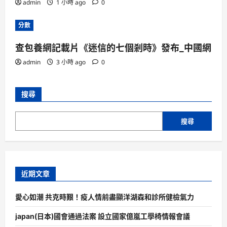
admin
1 小時 ago
0
分數
查包養網記載片《迷信的七個剎時》發布_中國網
admin
3 小時 ago
0
搜尋
搜尋
近期文章
愛心如潮 共克時艱！疫人情前盡顯洋湖森和診所健檢氣力
japan(日本)國會通過法案 設立國家億嵐工學椅情報會議