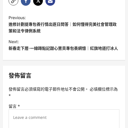
P
Previous:
o
進修計劃提專包養行情出逐日問答｜如何懂得完美社會管理政
s
策和法令律例系統
t
Next:
新春走下層·一線蹲點記甜心寶貝專包養網憶｜紅旗地道打冰人
n
a
v
發佈留言
i
g
發佈留言必須填寫的電子郵件地址不會公開。
必填欄位標示為
a
*
t
留言
*
i
o