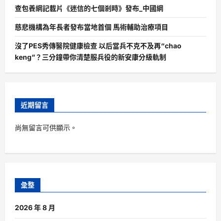
查包養網記載片《迷信的七個剎時》發布_中國網
慈悲機構為年長者發布當地首個 馬術輔助治療項目
沒了PES秀傳醫院健康檢查 以后當兵不克不及再“chao
keng”？三分鐘帶你清楚服兵役的新安康分級軌制
近期留言
尚無留言可供顯示。
彙整
2026 年 8 月