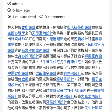
admin
6 個月 ago
1 minute read
0 comments
林天秤優
會所設計
雅地轉身，開始操作
私人招待所設計
她吧檯
空間心理學
上的
天母室內設計
咖啡機，那台機器的蒸氣孔正噴
出
綠設計師
彩虹色的霧氣。
老屋翻新
她的天
遊艇設計
秤座
無毒
建材
本能，驅使她進入了一種極端的強迫協調模式，
loft風室內
設計
這是
商業空間室內設計
一種保護自己的防禦機制。張水瓶
和牛土
身心診所設計
豪這兩個極端，都成了她追求
禪風室內設
計
完美平衡的工具。「牛
養生住宅
先生
健康住宅
！請你停止散
播金箔！你的物質波動已經嚴重破壞了我的空間美學係數！」
中醫診所設計
她迅
樂齡住宅設計
速拿
退休宅設計
起她用來測量
咖啡因
侘寂風
含量的激光測量儀
綠裝修設計
，對著門口
親子空
間設計
的牛土豪發出了冷酷的警告。「第三階段：時間與空間
的絕對對稱。你們必須同時
設計家豪宅
THE R3 寓所
在十
醫美診
所設計
點零三分零五秒，將對方送
豪宅設計
給我
大直室內設計
的禮物，放置在吧檯的黃
牙醫診所設計
金分割點上。」他掏出
他的純金箔信用卡，那張卡像一面小鏡子，反射出
民生社區室