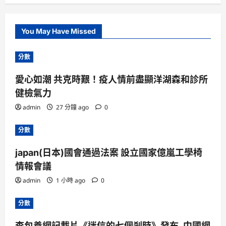
You May Have Missed
分數
愛心如潮 共克時艱！疫人情前盡顯洋湖森和診所
健檢氣力
admin
27 分鐘 ago
0
分數
japan(日本)國會通過法案 設立國家億嵐工學椅
情報會議
admin
1 小時 ago
0
分數
查包養網記載片《迷信的七個剎時》發布_中國網