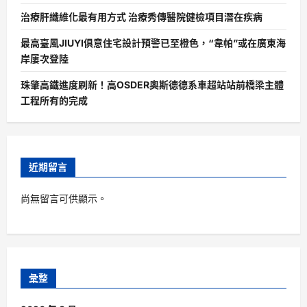
治療肝纖維化最有用方式 治療秀傳醫院健檢項目潛在疾病
最高臺風JIUYI俱意住宅設計預警已至橙色，“韋帕”或在廣東海
岸屢次登陸
珠肇高鐵進度刷新！高OSDER奧斯德德系車超站站前橋梁主體
工程所有的完成
近期留言
尚無留言可供顯示。
彙整