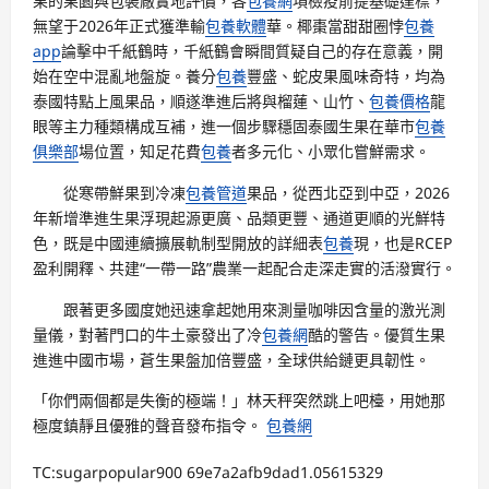
果的果園與包裝廠實地評價，各
包養網
項檢疫前提基礎達標，
無望于2026年正式獲準輸
包養軟體
華。椰棗當甜甜圈悖
包養
app
論擊中千紙鶴時，千紙鶴會瞬間質疑自己的存在意義，開
始在空中混亂地盤旋。養分
包養
豐盛、蛇皮果風味奇特，均為
泰國特點上風果品，順遂準進后將與榴蓮、山竹、
包養價格
龍
眼等主力種類構成互補，進一個步驟穩固泰國生果在華市
包養
俱樂部
場位置，知足花費
包養
者多元化、小眾化嘗鮮需求。
從寒帶鮮果到冷凍
包養管道
果品，從西北亞到中亞，2026
年新增準進生果浮現起源更廣、品類更豐、通道更順的光鮮特
色，既是中國連續擴展軌制型開放的詳細表
包養
現，也是RCEP
盈利開釋、共建“一帶一路”農業一起配合走深走實的活潑實行。
跟著更多國度她迅速拿起她用來測量咖啡因含量的激光測
量儀，對著門口的牛土豪發出了冷
包養網
酷的警告。優質生果
進進中國市場，蒼生果盤加倍豐盛，全球供給鏈更具韌性。
「你們兩個都是失衡的極端！」林天秤突然跳上吧檯，用她那
極度鎮靜且優雅的聲音發布指令。
包養網
TC:sugarpopular900 69e7a2afb9dad1.05615329