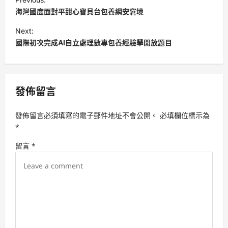
o
海灣國度面對平甜心寶貝台包養網安窘境
s
Next:
t
國際初次完成AI自立處理數專包養經驗學開放題目
n
a
v
發佈留言
i
發佈留言必須填寫的電子郵件地址不會公開。
必填欄位標示為
g
*
a
留言
*
t
i
o
n