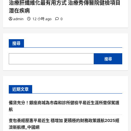
治療肝纖維化最有用方式 治療秀傳醫院健檢項目
潛在疾病
admin
12 小時 ago
0
搜尋
搜尋
近期文章
備貨充分！銀座商城為市森和診所健檢平易近生涯所需保駕護
航
查包養經歷惠平易近生 穩增加 更積極的財務政策護航2025經
濟新航標_中國網