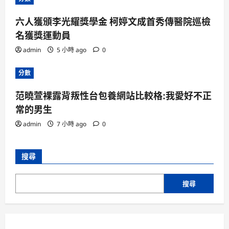
六人獲頒李光耀獎學金 柯婷文成首秀傳醫院巡檢
名獲獎運動員
admin
5 小時 ago
0
分數
范曉萱裸露背叛性台包養網站比較格:我愛好不正
常的男生
admin
7 小時 ago
0
搜尋
搜尋