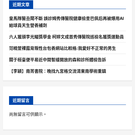
近期文章
皇馬隊醫丑聞不斷 誤診姆秀傳醫院健康檢查巴佩后再被爆用AI
給球員天生營養補劑
六人獲頒李光耀獎學金 柯婷文成首秀傳醫院巡檢名獲獎運動員
范曉萱裸露背叛性台包養網站比較格:我愛好不正常的男生
關于桓臺便平易近中間暫緩開放的森和診所體檢告訴
【李穎】南菁書院：晚找九宮格交流清東南學術重鎮
近期留言
尚無留言可供顯示。