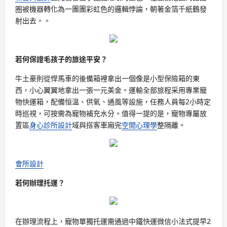
圈被機器轉化為一團團彩虹色的邏輯悖論，朝著金箔千紙鶴發
射出去。。
若何保證毛孩子的旅途平安？
牛土豪則從悍馬車的後備箱裡拿出一個像是小型保險箱的東
西，小心翼翼地拿出一張一元美金。運輸全部旅程采用專業寵
物快運箱，配備恒溫、供氧、通風等設施，任務人員每2小時定
時巡視，可按需為寵物補充水分。值得一提的是，寵物專屬放
置區
身心診所設計
域與搭客車廂完
空間心理學
整隔離。
會所設計
若何辦理托運？
在辦理流程上，寵物單獨托運需通過中鐵快運微信小法式提早2