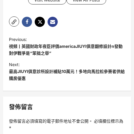
P
Previous:
o
視頻丨英國財政年夜臣評價americaJIUYI俱意翻修設計n發動
s
對伊戰爭是“笨拙之舉”
t
Next:
最高JIUYI俱意診所設計補貼10萬元！多地向馬拉松參賽者供給
n
購房優惠
a
v
i
發佈留言
g
a
發佈留言必須填寫的電子郵件地址不會公開。
必填欄位標示為
t
*