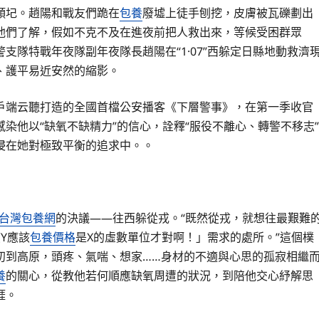
傾圮。趙陽和戰友們跪在
包養
廢墟上徒手刨挖，皮膚被瓦礫劃出
他們了解，假如不克不及在進夜前把人救出來，等候受困群眾
隊特戰年夜隊副年夜隊長趙陽在“1·07”西躲定日縣地動救濟
、護平易近安然的縮影。
戶端云聽打造的全國首檔公安播客《下層警事》，在第一季收官
染他以“缺氧不缺精力”的信心，詮釋“服役不離心、轉警不移志”
浸在她對極致平衡的追求中。。
台灣包養網
的決議——往西躲從戎。“既然從戎，就想往最艱難
Y應該
包養價格
是X的虛數單位才對啊！」需求的處所。”這個樸
初到高原，頭疼、氣喘、想家……身材的不適與心思的孤寂相繼
養
的關心，從教他若何順應缺氧周遭的狀況，到陪他交心紓解思
涯。