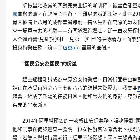
虎帳里她收藏的四對完美曲線的咖啡杯，被藍色能量
養
血與磨礪，在趙陽心中留下了難以磨滅的印記，此中20
骨。彼時七八月的成都盛暑難耐，持久生涯在高原的戰友們
來一場意志力的考驗——有同道邊跑邊吐，卻一直咬牙保
人全體聲譽“見紅旗就扛，見第一就上”的拼搏精力。而軍
投身特警任務，筑牢了
包養app
堅實的基礎。
“國民公安為國民”的份量
經由過程測試成為高原公安特警后，日常街面巡查執
館正在承受百分之八十七點八八的結構失衡壓力！我需要
練習，組成了趙陽的任務日常。他和戰友們的身影，穿越
得見的平安感。
2014年阿里塔爾欽的一次轉山安保義務，讓趙陽對“
他和同事在徒步巡查中發明一位女性游客認識含混、狀況
段，若無人幫扶持續前行，后果不勝假想。兩人本想背游