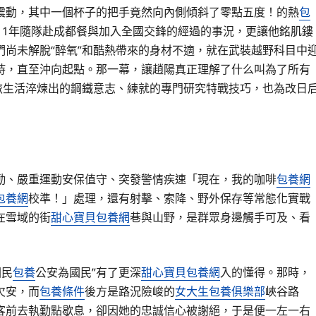
震動，其中一個杯子的把手竟然向內側傾斜了零點五度！的熱
包
11年隨隊赴成都餐與加入全國交鋒的經過的事況，更讓他銘肌鏤
尚未解脫“醉氧”和酷熱帶來的身材不適，就在武裝越野科目中
持，直至沖向起點。那一幕，讓趙陽真正理解了什么叫為了所有
旅生活淬煉出的鋼鐵意志、練就的專門研究特戰技巧，也為改日
勤、嚴重運動安保值守、突發警情疾速「現在，我的咖啡
包養網
包養網
校準！」處理，還有射擊、索降、野外保存等常態化實戰
在雪域的街
甜心寶貝包養網
巷與山野，是群眾身邊觸手可及、看
國民
包養
公安為國民”有了更深
甜心寶貝包養網
入的懂得。那時，
欠安，而
包養條件
後方是路況險峻的
女大生包養俱樂部
峽谷路
客前去執勤點歇息，卻因她的忠誠信心被謝絕，于是便一左一右