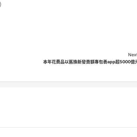
Next
本年花費品以舊換新發賣額專包養app超5000億