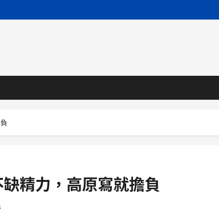
擔負
不缺精力，高原寫就擔負
s