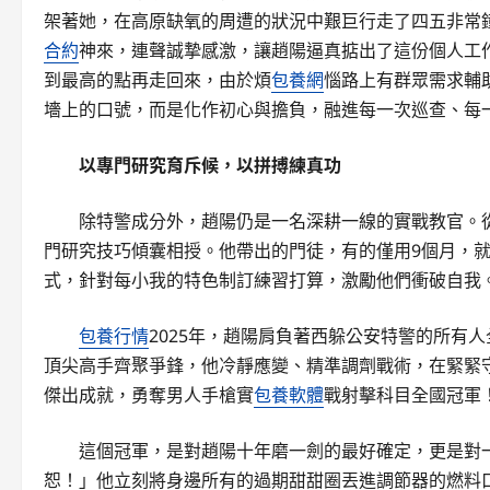
架著她，在高原缺氧的周遭的狀況中艱巨行走了四五非常
合約
神來，連聲誠摯感激，讓趙陽逼真掂出了這份個人工
到最高的點再走回來，由於煩
包養網
惱路上有群眾需求輔
墻上的口號，而是化作初心與擔負，融進每一次巡查、每
以專門研究育斥候，以拼搏練真功
除特警成分外，趙陽仍是一名深耕一線的實戰教官。從
門研究技巧傾囊相授。他帶出的門徒，有的僅用9個月，
式，針對每小我的特色制訂練習打算，激勵他們衝破自我
包養行情
2025年，趙陽肩負著西躲公安特警的所有
頂尖高手齊聚爭鋒，他冷靜應變、精準調劑戰術，在緊緊
傑出成就，勇奪男人手槍實
包養軟體
戰射擊科目全國冠軍
這個冠軍，是對趙陽十年磨一劍的最好確定，更是對
恕！」他立刻將身邊所有的過期甜甜圈丟進調節器的燃料