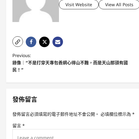
Visit Website
View All Posts
P
Previous:
錄像｜“不是打穿天專包養網心得山不難，而是天山那頭有國
o
民！”
s
t
n
發佈留言
a
v
發佈留言必須填寫的電子郵件地址不會公開。
必填欄位標示為
*
i
留言
*
g