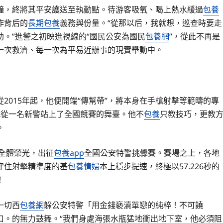
鐘，終將其平安護送至執勤點。待游客吸氧、喝上熱水緩過
包養
作背后的
長期包養
義務與份量。“從那以后，我就想，巡查時要走
助。”進警之初映進視線的“國民公安為國民
包養網
”，從此不再是
一次救濟、每一次為平易近辦事的現實舉動中。
2015年起，他便開端“傳幫帶”，將本身在手槍射擊等範疇的專
就從一名新警站上了全國競賽的舞臺。他不
包養
只教技巧，更教
。
人全體榮光，出征
包養app
全國公安特警挑釁賽。賽場之上，各地
守住射擊精準度的基
包養情婦
本上穩步提速，終極以57.226秒的
！
一切西
包養網
躲公安特警「用金錢褻瀆單戀的純粹！不可饒
口。的無力鼓舞。“我們身處海張水瓶猛地衝出地下室，他必須阻