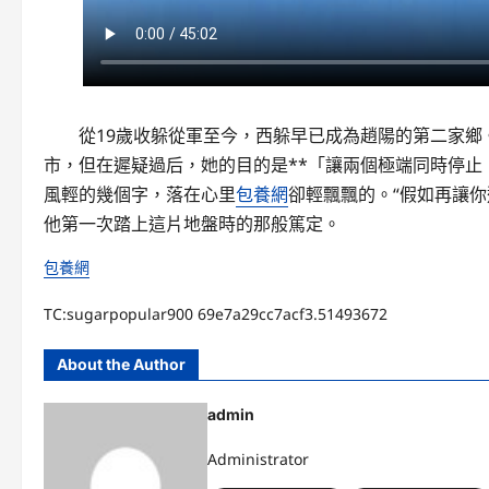
從19歲收躲從軍至今，西躲早已成為趙陽的第二家鄉
市，但在遲疑過后，她的目的是**「讓兩個極端同時停止
風輕的幾個字，落在心里
包養網
卻輕飄飄的。“假如再讓
他第一次踏上這片地盤時的那般篤定。
包養網
TC:sugarpopular900 69e7a29cc7acf3.51493672
About the Author
admin
Administrator