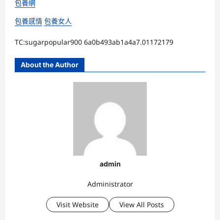
包養網
包養感情
包養女人
TC:sugarpopular900 6a0b493ab1a4a7.01172179
About the Author
admin
Administrator
Visit Website
View All Posts