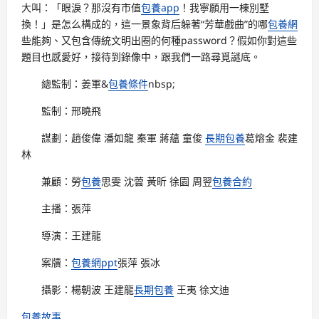
大叫：「眼淚？那沒有市值
包養app
！我寧願用一棟別墅
換！」是怎么構成的，這一景象背后躲著“芳華戲曲”的哪
包養網
些能夠、又包含傳統文明出圈的何種password？假如你對這些
題目也感愛好，接待到錄像中，跟我們一路尋覓謎底。
總監制：姜軍&
包養條件
nbsp;
監制：邢曉飛
謀劃：趙俊偉 潘如龍 秦軍 蔣蘊 童俊
長期包養
葛熔金 裴建
林
兼顧：勞
包養
思雯 沈蕓 黃昕 徐園 周翌
包養合約
主播：張萍
導演：王建龍
案牘：
包養網ppt
張萍 張冰
攝影：楊朝波 王建龍
長期包養
王夷 徐文迪
包養故事