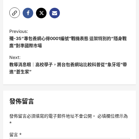
P
Previous:
o
殲-35“專包養網心得0001編號”戰機表態 這架特別的“隱身戰
s
鷹”對準國際市場
t
Next:
教導消息眼｜高校學子，將台包養網站比較科普從“象牙塔”帶
n
進“蒼生家”
a
v
i
發佈留言
g
a
發佈留言必須填寫的電子郵件地址不會公開。
必填欄位標示為
t
*
i
留言
*