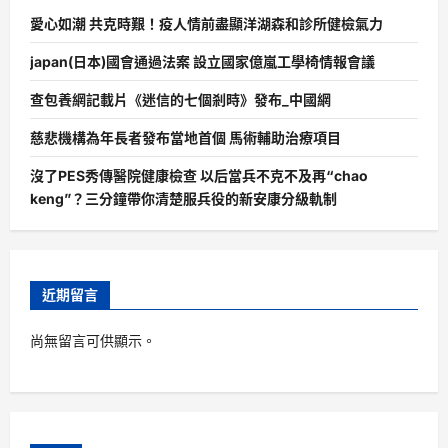
愛心如潮 共克時艱！疫人情前盡顯洋湖森和診所健檢氣力
japan(日本)國會通過法案 設立國家億嵐工學椅情報會議
查包養網記載片《迷信的七個剎時》發布_中國網
慈悲機構為年長者發布當地首個 馬術輔助治療項目
沒了PES秀傳醫院健康檢查 以后當兵不克不及再“chao
keng”？三分鐘帶你清楚服兵役的新安康分級軌制
近期留言
尚無留言可供顯示。