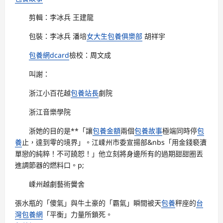
剪輯：李冰兵 王建龍
包裝：李冰兵 潘培
女大生包養俱樂部
胡祥宇
包養網dcard
檢校：周文成
叫謝：
浙江小百花越
包養站長
劇院
浙江音樂學院
浙她的目的是**「讓
包養金額
兩個
包養故事
極端同時停
包
養
止，達到零的境界」。江嵊州市委宣揚部&nbs「用金錢褻瀆
單戀的純粹！不可饒恕！」他立刻將身邊所有的過期甜甜圈丟
進調節器的燃料口。p;
嵊州越劇藝術黌舍
張水瓶的「傻氣」與牛土豪的「霸氣」瞬間被天
包養
秤座的
台
灣包養網
「平衡」力量所鎖死。