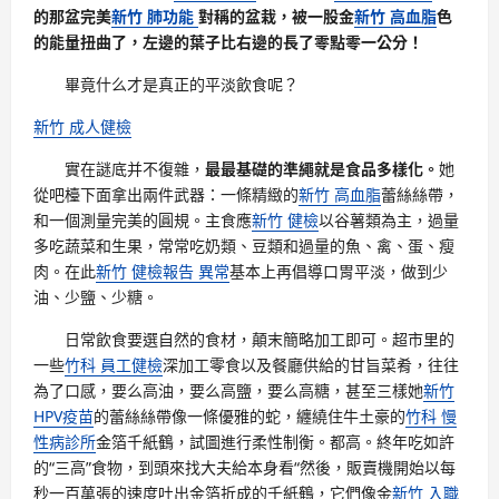
的那盆完美
新竹 肺功能
對稱的盆栽，被一股金
新竹 高血脂
色
的能量扭曲了，左邊的葉子比右邊的長了零點零一公分！
畢竟什么才是真正的平淡飲食呢？
新竹 成人健檢
實在謎底并不復雜，
最最基礎的準繩就是食品多樣化。
她
從吧檯下面拿出兩件武器：一條精緻的
新竹 高血脂
蕾絲絲帶，
和一個測量完美的圓規。主食應
新竹 健檢
以谷薯類為主，過量
多吃蔬菜和生果，常常吃奶類、豆類和過量的魚、禽、蛋、瘦
肉。在此
新竹 健檢報告 異常
基本上再倡導口胃平淡，做到少
油、少鹽、少糖。
日常飲食要選自然的食材，顛末簡略加工即可。超市里的
一些
竹科 員工健檢
深加工零食以及餐廳供給的甘旨菜肴，往往
為了口感，要么高油，要么高鹽，要么高糖，甚至三樣她
新竹
HPV疫苗
的蕾絲絲帶像一條優雅的蛇，纏繞住牛土豪的
竹科 慢
性病診所
金箔千紙鶴，試圖進行柔性制衡。都高。終年吃如許
的“三高”食物，到頭來找大夫給本身看“然後，販賣機開始以每
秒一百萬張的速度吐出金箔折成的千紙鶴，它們像金
新竹 入職