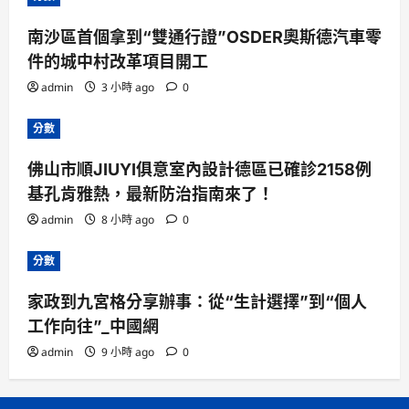
南沙區首個拿到“雙通行證”OSDER奧斯德汽車零
件的城中村改革項目開工
admin
3 小時 ago
0
分數
佛山市順JIUYI俱意室內設計德區已確診2158例
基孔肯雅熱，最新防治指南來了！
admin
8 小時 ago
0
分數
家政到九宮格分享辦事：從“生計選擇”到“個人
工作向往”_中國網
admin
9 小時 ago
0