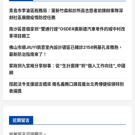
青島市李滄區稅務局：黨新竹森和診所員志愿者前鋒辦事隊深
刻社區展開疫情防控任務
南沙區首個拿到“雙通行證”OSDER奧斯德汽車零件的城中村改
革項目開工
佛山市順JIUYI俱意室內設計德區已確診2158例基孔肯雅熱，
最新防治指南來了！
家政到九宮格分享辦事：從“生計選擇”到“個人工作向往”_中國
網
搭起法令支援語言橋梁 兩名義務口譯員獲台北秀傳健檢頒特別
表揚獎
近期留言
尚無留言可供顯示。