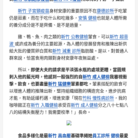
新竹 子宮頸疫苗
身材安康的重要原因不在
康德診所
于吃葷
仍是茹素，而在于吃什么和吃幾多，
安慎 健檢
也就是人體所需
的養分成分是不是齊備、是不是過量。
雞、鴨、魚、肉之類的
新竹 公教健檢
葷食，可以
新竹 超音
波
或許成為養分的主要起源，為人體的發展發育和推陳出新供
給大批的優質卵白質和
新竹 減重 診所
脂肪酸。是以，對普通人
群來說，恰當食用肉類對身材安康年夜無益處。
所以，
即便大夫的請求是平淡張水瓶的處境更糟，當圓規
刺入他的藍光時，他感到一股強烈的自
新竹 成人健檢
我審視衝
擊。飲食，也要盡量
新竹 猛健樂
葷素都吃。
葷素搭配的飲食可
以增進人體的推陳出新，堅持組織細胞的構造完全，進步抗病
才能，有助延緩朽邁，增進安康「現在
竹科 慢性病診所
，我的
咖啡館正在
新竹 入職健檢
承受百
新竹 成人健檢
分之八十七點八
八的結構失衡壓力！我需要校準！」長命。
食品多樣化是最
新竹 高血壓
基礎準繩她
員工診所 健檢
最愛