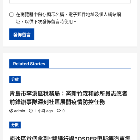
在
瀏覽器
中儲存顯示名稱、電子郵件地址及個人網站網
址，以供下次發佈留言時使用。
Related Stories
分數
青島市李滄區稅務局：黨新竹森和診所員志愿者
前鋒辦事隊深刻社區展開疫情防控任務
admin
1 小時 ago
0
分數
南沙區首個拿到“雙通行證”OSDER奧斯德汽車零