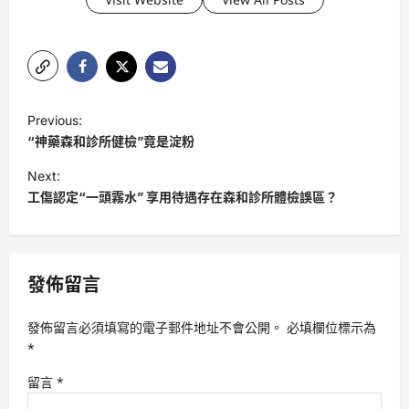
P
Previous:
o
“神藥森和診所健檢”竟是淀粉
s
Next:
t
工傷認定“一頭霧水” 享用待遇存在森和診所體檢誤區？
n
a
v
發佈留言
i
發佈留言必須填寫的電子郵件地址不會公開。
必填欄位標示為
g
*
a
留言
*
t