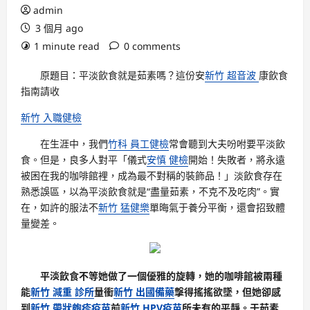
admin
3 個月 ago
1 minute read
0 comments
原題目：平淡飲食就是茹素嗎？這份安
新竹 超音波
康飲食
指南請收
新竹 入職健檢
在生涯中，我們
竹科 員工健檢
常會聽到大夫吩咐要平淡飲
食。但是，良多人對平「儀式
安慎 健檢
開始！失敗者，將永遠
被困在我的咖啡館裡，成為最不對稱的裝飾品！」淡飲食存在
熟悉誤區，以為平淡飲食就是“盡量茹素，不克不及吃肉”。實
在，如許的服法不
新竹 猛健樂
單晦氣于養分平衡，還會招致體
量變差。
平淡飲食不等她做了一個優雅的旋轉，她的咖啡館被兩種
能
新竹 減重 診所
量衝
新竹 出國備藥
擊得搖搖欲墜，但她卻感
到
新竹 帶狀皰疹疫苗
前
新竹 HPV疫苗
所未有的平靜。于茹素