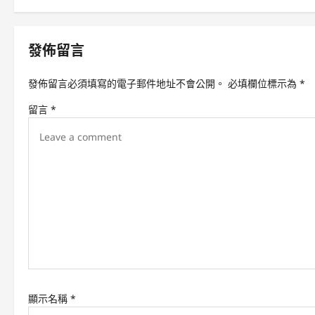
t
n
發佈留言
a
v
發佈留言必須填寫的電子郵件地址不會公開。
必填欄位標示為
*
i
留言
*
g
a
t
i
o
n
顯示名稱
*