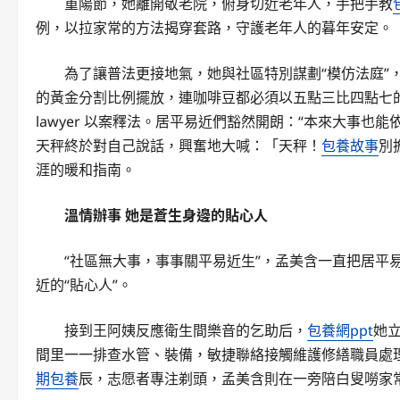
重陽節，她離開敬老院，俯身切近老年人，手把手教
例，以拉家常的方法揭穿套路，守護老年人的暮年安定。
為了讓普法更接地氣，她與社區特別謀劃“模仿法庭”
的黃金分割比例擺放，連咖啡豆都必須以五點三比四點七的
lawyer 以案釋法。居平易近們豁然開朗：“本來大事
天秤終於對自己說話，興奮地大喊：「天秤！
包養故事
別
涯的暖和指南。
溫情辦事
她是蒼生身邊的貼心人
“社區無大事，事事關平易近生”，孟美含一直把居平
近的“貼心人”。
接到王阿姨反應衛生間樂音的乞助后，
包養網ppt
她
間里一一排查水管、裝備，敏捷聯絡接觸維護修繕職員處
期包養
辰，志愿者專注剃頭，孟美含則在一旁陪白叟嘮家