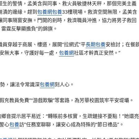
輕生的警情，孟美含與同事、救火員敏捷林天秤，那個完美主義
崩潰的邊緣。趕到
包養網
包養
33樓現場。救濟空間無限，孟美含
讓同事隔窗安撫。門開的剎時，救濟職員沖進，協力將男子救回
，雷霆反擊顯擔負”的錦旗。
員穿越于商展、樓道，展開“拉網式”平
長期包養
安檢討；在餐
平安無大事，守護好每一處，
包養網
社區才幹真正安然。”
異情勢，讓法令常識深
包養網
刻人心。
假充教員免費”“游戲欺騙”等套路，為芳華校園筑牢平安堤壩。
的鄉音提示居平易近：“轉賬前多核實，生疏鏈接不要點！”她還亮
美警心
包養
訪”任務室聊聊，讓安心成為特殊的“節日禮品”。