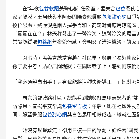
在“年夜
包養軟體
美警心訪”任務室，孟美含
包養
憑仗
家庭隔膜。王阿姨與李阿姨因陽臺晾曬題
包養甜心網
目爭
換位思慮，終極促進兩人握手言和、商定輪番應用晾曬區
「實實在在？」林天秤發出了一聲冷笑，這聲冷笑的尾音
常識舒緩張
包養網
年夜爺情感，發明父子溝通機遇，讓家
閑暇時，孟美含總愛穿越在社區里，與居平易近聊家
孫子要中考，貼心訊問現狀；在園區巷子上，聽到阿姨們熱
「我必須親自出手！只有我能將這種失衡導正！」她對著
周六的臨波路社區，總能看到她與紅馬甲志愿者的“雙
防隱患、宣揚平安常識
包養留言板
；午后，她在社區運動
間，躲藍警服
包養甜心網
與白色馬甲相映成趣，織就社區
她沒有唉聲歎氣，卻用日復一日的舉動，詮釋著“國民
身影，已成為警平易近齊心、共建家園的最美景致，她是