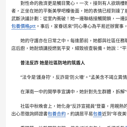
對性命的救濟更是觸目驚心。一次，接到有人欲跳樓
者，正坐在她的平衡美學吧檯後面，她的表情已經到達了
武斷決議計劃：從室內衝破！她一邊聯絡接觸開鎖，一邊
包養價格ptt
。事后，家眷送來“同心專心為平易近辦實事
她的守護亦在日常之中。每逢節前，她都與社區任務職
店后廚，她耐煩講授燃氣平安，細致檢查裝備。她說：“
普法反詐
她是社區防地的筑盾人
“法令是‘護身符’，反詐是‘防火墻’。”孟美含不竭立
在渾南一中的開學季宣講中，她針對先生群體，拆解“
社區中秋晚會上，她化身“反詐宣揚員”登臺，用親熱
出心思徵詢師證書
包養合約
，約請居平易
包養
近到“年夜