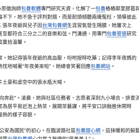
心思徵詢師
包養軟體
專門研究天資，化解了一
包養
樁樁鄰里膠葛
論不下，她不急于評判對錯，而是耐煩傾聽兩邊冤枉，領導彼此
；張年夜爺與兒子因
台灣包養網
生涯習氣發生隔膜，她屢次上
甚至都符合三分之二的音樂和弦。門溝通，用專門
包養管道
研究
庭重拾溫馨。
常。她記得張年夜爺的高血壓，吩咐按時吃藥；記得李年夜媽的
忱地喊著“年夜美來啦”，她總會笑著回應
包養網站
。
牛土豪和虛空中的張水瓶大喊。
向奔赴”。凌晨，她與社區任務者、志愿者深刻九小場合，排查
室為居平易近泡上熱茶，展開茶藝課，將平安口訣融進休閑時
最熱的樣子容貌。
公安為國民”的初心。在臨波路社區
包養甜心網
，這抹暖和的躲
群眾
台灣包養網
心中當之無愧的“最美差人”。