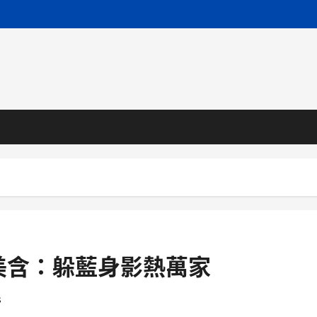
美含：躲藍身影熱萬家
s