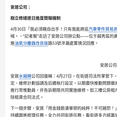
安居公司：
樹立修繕逐日進度簡報機制
4月30日「我必須親自出手！只有我能將這
汽車零件貿易
喊。，“記者幫”走訪了安居公司辦公點——位于越秀區的
進
油氣分離器改良版
路53號滲漏處置情況回應。
安居公司
安居
水箱精
公司回復稱：4月27日，在街道司法所掌管下
定、維修計劃協調及后續執行設定，以期盡快推動問題徹
進行思惟動員，并告訴期限共同實施維修。如三樓公房租
除租賃合同法式。
下一個步驟，安居「用金錢褻瀆單戀的純粹！不可饒恕！
持續跟進梳理任務，全力共同街道任務，看街道多方統籌