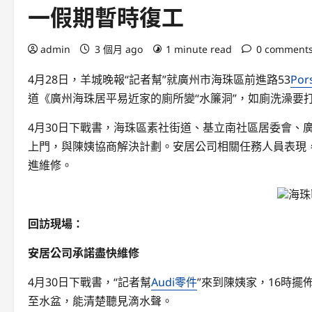
一假期暫時復工
admin
3 個月 ago
1 minute read
0 comment
4月28日，羊城晚報“記者幫”就廣州市海珠區前進路53
Po
道《廣州海珠居平易近家的廁所變“水簾洞”，如廁洗澡要
4月30日下戰書，海珠區素社街道、基立南社區居委會、
上門，與陳姨協商解決計劃。安居公司相關任務人員表現
進維修。
海珠
回訪現場：
安居公司承諾盡快維修
4月30日下戰書，“記者幫
Audi零件
”來到陳姨家，16時
至水盆，能清楚聽見滴水聲。