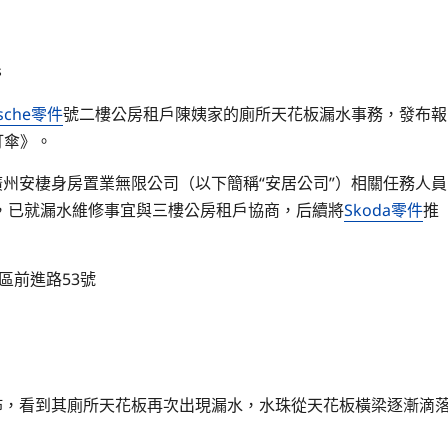
s
rsche零件
號二樓公房租戶陳姨家的廁所天花板漏水事務，發布報
打傘》。
廣州安棲身房置業無限公司（以下簡稱“安居公司”）相關任務人員
，已就漏水維修事宜與三樓公房租戶協商，后續將
Skoda零件
推
區前進路53號
擺佈，看到其廁所天花板再次出現漏水，水珠從天花板橫梁逐漸滴