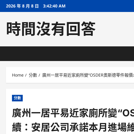
Skip
2026 年 8 月 8 日
3:42:41 AM
to
content
時間沒有回答
Home
分數
廣州一居平易近家廁所變“OSDER奧斯德零件報
分數
廣州一居平易近家廁所變“O
續：安居公司承諾本月進場