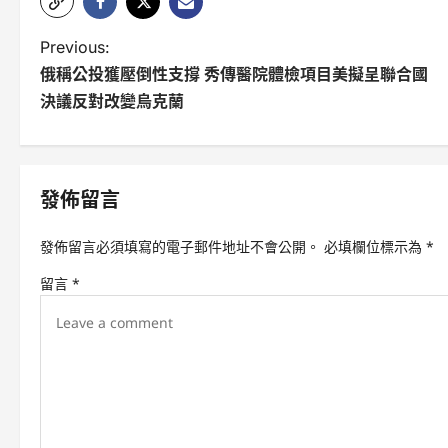
P
Previous:
俄稱公投獲壓倒性支撐 秀傳醫院體檢項目美擬呈聯合國
o
決議反對改變烏克蘭
s
t
n
發佈留言
a
發佈留言必須填寫的電子郵件地址不會公開。
必填欄位標示為
*
v
留言
*
i
g
a
t
i