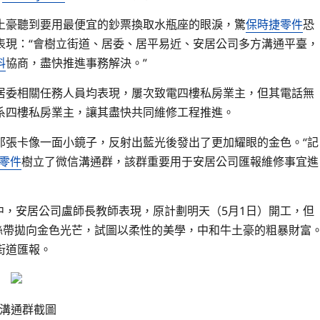
土豪聽到要用最便宜的鈔票換取水瓶座的眼淚，驚
保時捷零件
恐
表現：“會樹立街道、居委、居平易近、安居公司多方溝通平臺，
料
協商，盡快推進事務解決。”
居委相關任務人員均表現，屢次致電四樓私房業主，但其電話無
系四樓私房業主，讓其盡快共同維修工程推進。
那張卡像一面小鏡子，反射出藍光後發出了更加耀眼的金色。“記
零件
樹立了微信溝通群，該群重要用于安居公司匯報維修事宜進
聊中，安居公司盧師長教師表現，原計劃明天（5月1日）開工，但
絲帶拋向金色光芒，試圖以柔性的美學，中和牛土豪的粗暴財富
街道匯報。
溝通群截圖