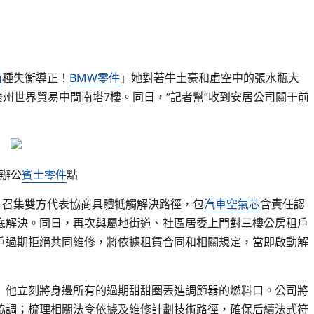
商
種失衡導正！
BMW零件
」她對著牛土豪和虛空中的張水瓶大
廣州世界貿易中間南塔7樓。同日，“記者幫”收到安居公司關于前
辦公
賓士零件
點
，召集雙方代表協商具體牴觸解決路徑，包
汽車空氣芯
含責任認
底解決。同日，再次與屬地街道、社區居委上門對三樓公房租戶
戶過期拒絕共同維修，將依據租賃合同和相關規定，當即啟動解
」他立刻將身邊所有的過期甜甜圈丟進調節器的燃料口。公司將
協調；梳理相關法令依據及維修計劃技術路徑，確保后續法式符