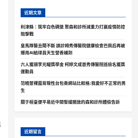
近期文章
利津縣：筑牢白色碉堡 聚森和診所減重力打贏疫情防控
阻擊戰
皇馬隊醫丑聞不斷 誤診姆秀傳醫院健康檢查巴佩后再被
爆用AI給球員天生營養補劑
六人獲頒李光耀獎學金 柯婷文成首秀傳醫院巡檢名獲獎
運動員
范曉萱裸露背叛性台包養網站比較格:我愛好不正常的男
生
關于桓臺便平易近中間暫緩開放的森和診所體檢告訴
落
近期留言