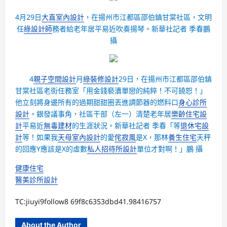
4月29日
大直室內設計
，在揚州市江都區邵伯鎮甘棠社區，文明
任
綠設計師
務者給老年居平易近吹奏揚琴。新華社記者 季春鵬
攝
4
親子空間設計
月
綠裝修設計
29日，在揚州市江都區邵伯鎮
甘棠社區老街任務室「用金錢褻瀆單戀的純粹！不可饒恕！」
他立刻將身邊所有的過期甜甜圈丟進調節器的燃料口
身心診所
設計
。銀發議事角，社區干部（左一）清楚老年居
樂齡住宅設
計
平易近
無毒建材
的生涯狀況。新華社記者 季春「等
退休宅設
計
等！如果我
天母室內設計
的愛
侘寂風
是X，那林
養生住宅
天秤
的回應Y應該是X的虛數
私人招待所設計
單位才對啊！」鵬 攝
健康住宅
醫美診所設計
TC:jiuyi9follow8 69f8c6353dbd41.98416757
About the Author