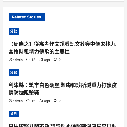
Related Stories
分數
【周應之】從高考作文題看語文教導中儒家找九
宮格時租精力傳承的主要性
admin
15 小時 ago
0
分數
利津縣：筑牢白色碉堡 聚森和診所減重力打贏疫
情防控阻擊戰
admin
16 小時 ago
0
分數
皇馬隊醫丑聞不斷 誤診姆秀傳醫院健康檢查巴佩