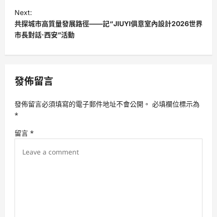
s
Next:
t
共探城市高質量發展路徑——記“JIUYI俱意室內設計2026世界
市長對話·西安”活動
n
a
v
發佈留言
i
g
發佈留言必須填寫的電子郵件地址不會公開。
必填欄位標示為
a
*
t
留言
*
i
o
n