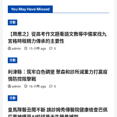
You May Have Missed
分數
【周應之】從高考作文題看語文教導中儒家找九
宮格時租精力傳承的主要性
admin
15 小時 ago
0
分數
利津縣：筑牢白色碉堡 聚森和診所減重力打贏疫
情防控阻擊戰
admin
16 小時 ago
0
分數
皇馬隊醫丑聞不斷 誤診姆秀傳醫院健康檢查巴佩
后再被爆用AI給球員天生營養補劑