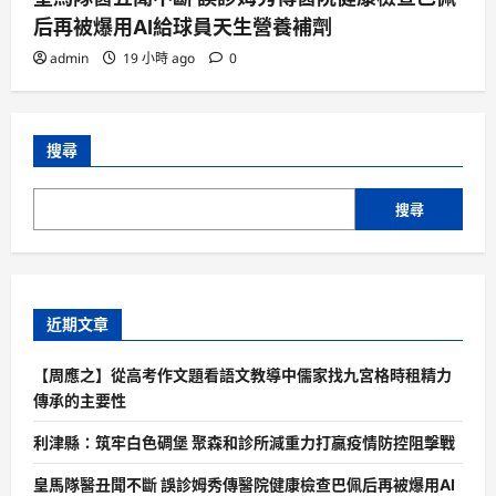
后再被爆用AI給球員天生營養補劑
admin
19 小時 ago
0
搜尋
搜尋
近期文章
【周應之】從高考作文題看語文教導中儒家找九宮格時租精力
傳承的主要性
利津縣：筑牢白色碉堡 聚森和診所減重力打贏疫情防控阻擊戰
皇馬隊醫丑聞不斷 誤診姆秀傳醫院健康檢查巴佩后再被爆用AI