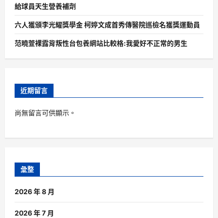
給球員天生營養補劑
六人獲頒李光耀獎學金 柯婷文成首秀傳醫院巡檢名獲獎運動員
范曉萱裸露背叛性台包養網站比較格:我愛好不正常的男生
近期留言
尚無留言可供顯示。
彙整
2026 年 8 月
2026 年 7 月