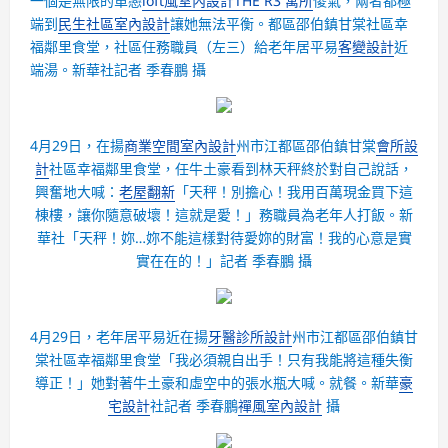
一個是無限的單戀
loft風室內設計
THE R3 寓所
傻氣，兩者都極
端到
民生社區室內設計
讓她無法平衡。都區邵伯鎮甘棠社區幸
福鄰里食堂，社區任務職員（左三）給老年居平易
客變設計
近
端湯。新華社記者 季春鵬 攝
4月29日，在揚
商業空間室內設計
州市江都區邵伯鎮甘棠
會所設
計
社區幸福鄰里食堂，任牛土豪看到林天秤終於對自己說話，
興奮地大喊：
老屋翻新
「天秤！別擔心！我用百萬現金買下這
棟樓，讓你隨意破壞！這就是愛！」務職員為老年人打飯。新
華社「天秤！妳…妳不能這樣對待愛妳的財富！我的心意是實
實在在的！」記者 季春鵬 攝
4月29日，老年居平易近在揚
牙醫診所設計
州市江都區邵伯鎮甘
棠社區幸福鄰里食堂「我必須親自出手！只有我能將這種失衡
導正！」她對著牛土豪和虛空中的張水瓶大喊。就餐。新華
豪
宅設計
社記者 季春鵬
禪風室內設計
攝