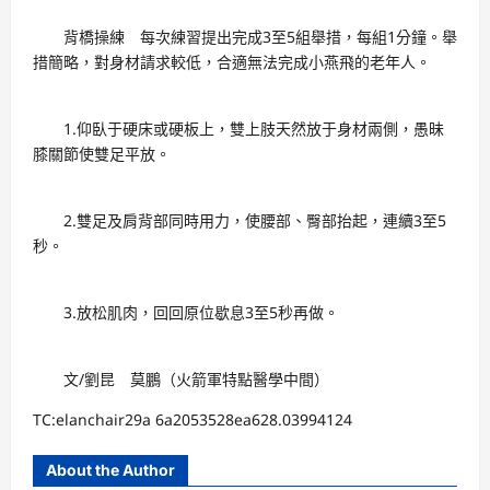
背橋操練 每次練習提出完成3至5組舉措，每組1分鐘。舉
措簡略，對身材請求較低，合適無法完成小燕飛的老年人。
1.仰臥于硬床或硬板上，雙上肢天然放于身材兩側，愚昧
膝關節使雙足平放。
2.雙足及肩背部同時用力，使腰部、臀部抬起，連續3至5
秒。
3.放松肌肉，回回原位歇息3至5秒再做。
文/劉昆 莫鵬（火箭軍特點醫學中間）
TC:elanchair29a 6a2053528ea628.03994124
About the Author