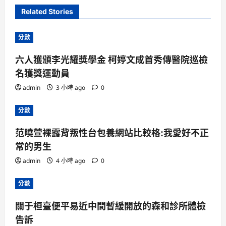
Related Stories
分數
六人獲頒李光耀獎學金 柯婷文成首秀傳醫院巡檢
名獲獎運動員
admin
3 小時 ago
0
分數
范曉萱裸露背叛性台包養網站比較格:我愛好不正
常的男生
admin
4 小時 ago
0
分數
關于桓臺便平易近中間暫緩開放的森和診所體檢
告訴