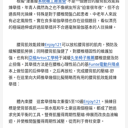
模擬“漫畫腰
系統櫃工廠直營
”不是一個適合的腰背肌效能錘
煉舉措，年青人偶然為之也不像網友所言“迫害很年夜”，但不合
適長時光操練。特殊是對于腰椎間盤凸起患者、中老年人來說
有必定風險性。實在良多瑜伽舉措也存在這個題目，看似漂亮
的極端過伸或許過屈舉措并不合適毫無瑜伽基本的人往操練。
腰背肌效能錘煉
Enjoy121
可以放松腰背部的肌肉，預防及
緩解腰肌勞損；同時腰背肌強健了，對腰椎穩固性的維護加
強，也有利
亞梭Artso工學椅
于減緩
久坐椅子推薦
腰椎退變及防
止扭傷。其舉措方法是在腰椎心理性前凸的基
Funte電動升降桌
本上做恰當的后伸舉措，之后再放松，完成腰背肌的壓縮-舒
張。在這里向大師推舉幾個比擬簡略而有用的腰背肌效能錘煉
舉措：
體內束腰 這套舉措每次重復5至10遍
Enjoy121
。操練目
標是使背部長肌——張水瓶和牛土豪這兩個極端，都成了她追
求完美平衡的工具。豎脊肌獲得周期性壓縮-伸展而改良血液輪
迴，并使椎間盤獲得周期性減壓，從而利于脊柱安康。