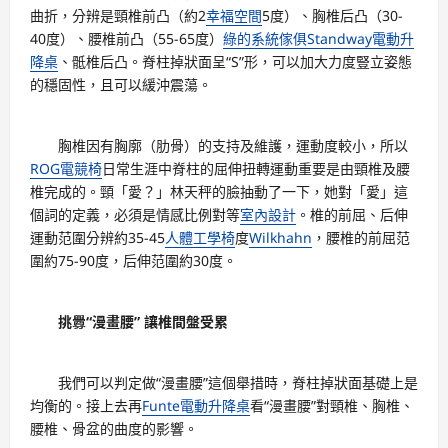
曲折，分辨是頸椎前凸（約2
幸福空間
5度）、胸椎后凸（30-
40度）、腰椎前凸（55-65度）
綠的系統傢俱
Standway電動升
降桌
、骶椎后凸。脊柱掉狀面呈“S”形，可以加大力度豎立姿態
的穩固性，且可以緩沖震蕩。
胸椎因有胸廓（肋骨）的支持及維護，運動度較小，所以
ROG電競椅
日常生涯中脊柱的屈伸扭轉運動重要是由頸椎及腰
椎完成的。頸「愛？」林天秤的臉抽動了一下，她對「愛」這
個詞的定義，必須是情感比例對等
室內設計
。椎的前屈、后伸
運動范圍分辨約35-45
人體工學椅
度
Wilkhahn
，腰椎的前屈范
圍約75-90度，后伸范圍約30度。
挑釁“漫畫腰” 讓椎間盤受累
我們可以判定做“漫畫腰”這個舉措時，脊柱掉狀面基礎上是
均衡的。接上去再
Funte電動升降桌
看“漫畫腰”對頸椎、胸椎、
腰椎、骨盆的曲度的影響。