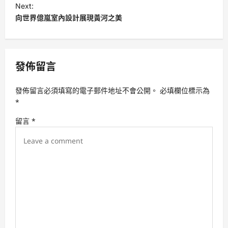
s
Next:
t
向世界億嵐室內設計展現黃河之美
n
a
v
發佈留言
i
發佈留言必須填寫的電子郵件地址不會公開。
必填欄位標示為
g
*
a
留言
*
t
i
o
n