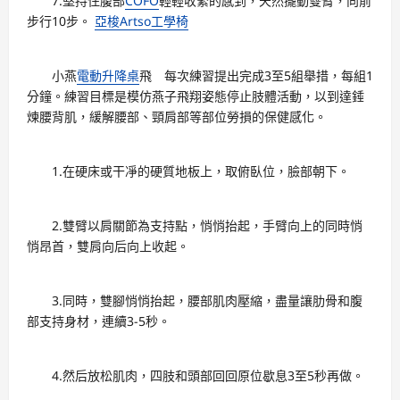
7.堅持住腹部
COFO
輕輕收緊的感到，天然擺動雙臂，向前
步行10步。
亞梭Artso工學椅
小燕
電動升降桌
飛 每次練習提出完成3至5組舉措，每組1
分鐘。練習目標是模仿燕子飛翔姿態停止肢體活動，以到達錘
煉腰背肌，緩解腰部、頸肩部等部位勞損的保健感化。
1.在硬床或干凈的硬質地板上，取俯臥位，臉部朝下。
2.雙臂以肩關節為支持點，悄悄抬起，手臂向上的同時悄
悄昂首，雙肩向后向上收起。
3.同時，雙腳悄悄抬起，腰部肌肉壓縮，盡量讓肋骨和腹
部支持身材，連續3-5秒。
4.然后放松肌肉，四肢和頭部回回原位歇息3至5秒再做。