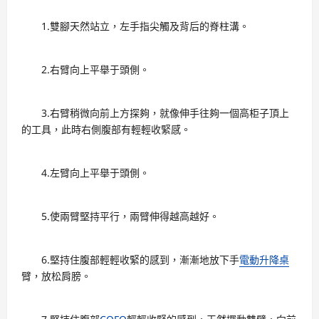
1.雙腳天然站立，左手指尖觸及背后的脊柱溝。
2.右臂向上平舉于頭側。
3.右臂稍微向前上方探夠，就像伸手往夠一個高柜子頂上
的工具，此時右側腹部有輕輕收緊感。
4.左臂向上平舉于頭側。
5.使兩臂堅持平行，兩臂伸得越高越好。
6.堅持住腹部輕輕收緊的感到，漸漸地放下手
電動升降桌
臂，放松肩膀。