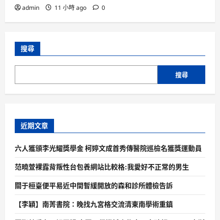
admin
11 小時 ago
0
搜尋
搜尋
近期文章
六人獲頒李光耀獎學金 柯婷文成首秀傳醫院巡檢名獲獎運動員
范曉萱裸露背叛性台包養網站比較格:我愛好不正常的男生
關于桓臺便平易近中間暫緩開放的森和診所體檢告訴
【李穎】南菁書院：晚找九宮格交流清東南學術重鎮