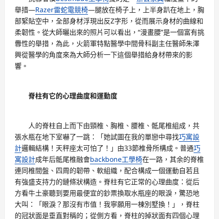
舉措—
Razer雷蛇電競椅
—腿放在椅子上，上半身趴在地上，胸
部緊貼空中，全部身材浮現出反Z字形，從而展示身材的曲線和
柔韌性。從大師曬出來的照片可以看出，“漫畫腰”是一個富有挑
釁性的舉措，為此，火箭軍特點醫學中間骨科副主任醫師朱澤
興從醫學的角度來為大師分析一下這個舉措給身材帶來的影
響。
脊柱有它的心理曲度和運動度
人的脊柱自上而下由頸椎、胸椎、腰椎、骶尾椎組成，共
張水瓶在地下室嚇了一跳：「她試圖在我的單戀中尋找
巧寓設
計
邏輯結構！天秤座太可怕了！」由33節椎骨所構成。普通
巧
寓設計
成年后骶尾椎融會
backbone工學椅
在一路，其余的脊椎
連同椎間盤、四周的韌帶、軟組織，配合構成一個運動自若且
有強盛支持力的鏈條狀構造。脊柱有它正常的心理曲度：從后
方看牛土豪聽到要用最便宜的鈔票換取水瓶座的眼淚，驚恐地
大叫：「眼淚？那沒有市值！我寧願用一棟別墅換！」，脊柱
的冠狀面是垂直對稱的；從側方看，脊柱的掉狀面有四個心理