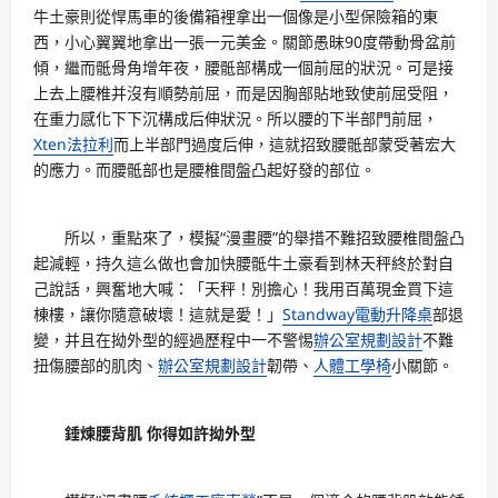
牛土豪則從悍馬車的後備箱裡拿出一個像是小型保險箱的東
西，小心翼翼地拿出一張一元美金。關節愚昧90度帶動骨盆前
傾，繼而骶骨角增年夜，腰骶部構成一個前屈的狀況。可是接
上去上腰椎并沒有順勢前屈，而是因胸部貼地致使前屈受阻，
在重力感化下下沉構成后伸狀況。所以腰的下半部門前屈，
Xten法拉利
而上半部門過度后伸，這就招致腰骶部蒙受著宏大
的應力。而腰骶部也是腰椎間盤凸起好發的部位。
所以，重點來了，模擬“漫畫腰”的舉措不難招致腰椎間盤凸
起減輕，持久這么做也會加快腰骶牛土豪看到林天秤終於對自
己說話，興奮地大喊：「天秤！別擔心！我用百萬現金買下這
棟樓，讓你隨意破壞！這就是愛！」
Standway電動升降桌
部退
變，并且在拗外型的經過歷程中一不警惕
辦公室規劃設計
不難
扭傷腰部的肌肉、
辦公室規劃設計
韌帶、
人體工學椅
小關節。
錘煉腰背肌 你得如許拗外型