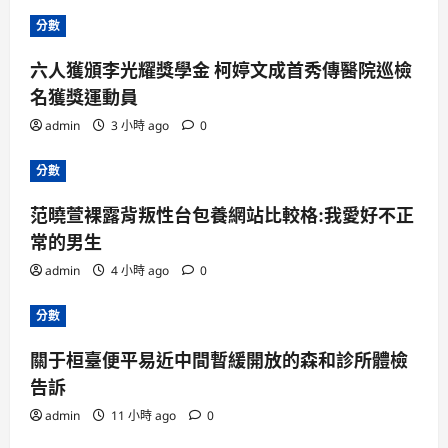
分數
六人獲頒李光耀獎學金 柯婷文成首秀傳醫院巡檢
名獲獎運動員
admin
3 小時 ago
0
分數
范曉萱裸露背叛性台包養網站比較格:我愛好不正
常的男生
admin
4 小時 ago
0
分數
關于桓臺便平易近中間暫緩開放的森和診所體檢
告訴
admin
11 小時 ago
0