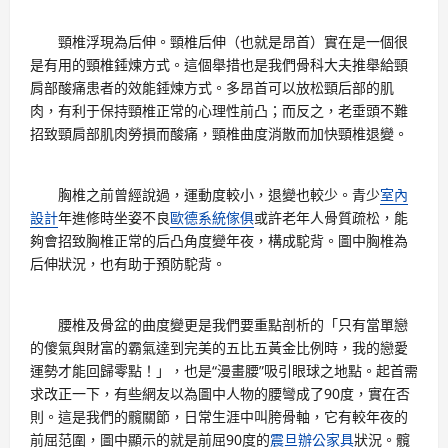
頸椎浮現為后伸。頸椎后伸（也就是昂首）實在是一個很
是有用的頸椎錘煉方式。這個舉措也是我們骨科大夫推舉給頸
肩部酸痛患者的效能錘煉方式。多昂首可以放松頸后部的肌
肉，有利于保持頸椎正常的心理性前凸；而反之，老垂頭不難
招致頸肩部肌肉勞損而酸痛，頸椎曲度消散而加快頸椎退變。
胸椎之前曾經說過，運動度較小，退變也較少。青少
室內
設計
年進修時坐姿不良
歐德系統傢俱
或許老年人骨質疏松，能
夠會招致胸椎正常的后凸角度變年夜，構成駝背。圖中胸椎為
后伸狀況，也有助于預防駝背。
腰椎及骨盆的曲度變更是我們要重點剖析的「只有當單戀
的傻氣與財富的霸氣達到完美的五比五黃金比例時，我的戀愛
運勢才能回歸零點！」，也是“漫畫腰”吸引眼球之地點。起首需
求改正一下，有些網友以為圖中人物的腰彎成了90度，實在否
則。這是我們的髖關節，日常生涯中叫胯骨軸，它有較年夜的
前屈范圍，圖中顯示的就是前屈90度的
震旦辦公家具
狀況。髖