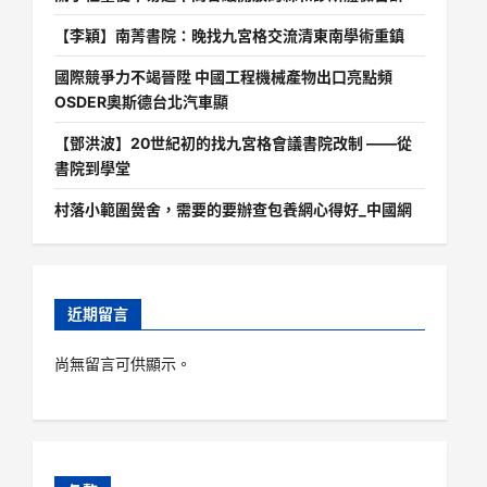
【李穎】南菁書院：晚找九宮格交流清東南學術重鎮
國際競爭力不竭晉陞 中國工程機械產物出口亮點頻
OSDER奧斯德台北汽車顯
【鄧洪波】20世紀初的找九宮格會議書院改制 ——從
書院到學堂
村落小範圍黌舍，需要的要辦查包養網心得好_中國網
近期留言
尚無留言可供顯示。