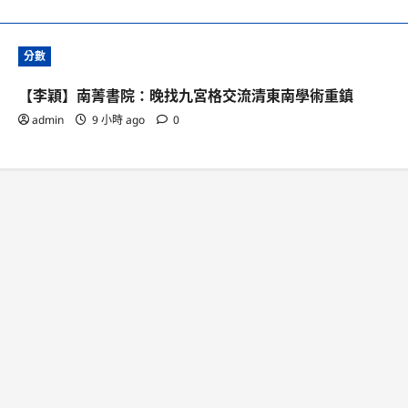
分數
【李穎】南菁書院：晚找九宮格交流清東南學術重鎮
admin
9 小時 ago
0