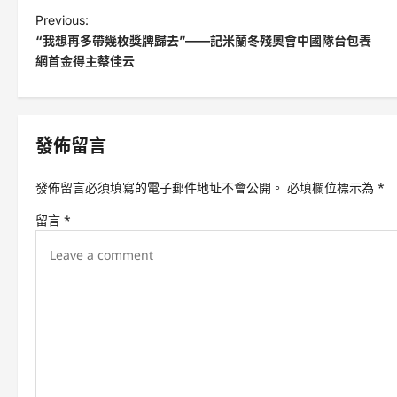
P
Previous:
“我想再多帶幾枚獎牌歸去”——記米蘭冬殘奧會中國隊台包養
o
網首金得主蔡佳云
s
t
n
發佈留言
a
v
發佈留言必須填寫的電子郵件地址不會公開。
必填欄位標示為
*
i
留言
*
g
a
t
i
o
n