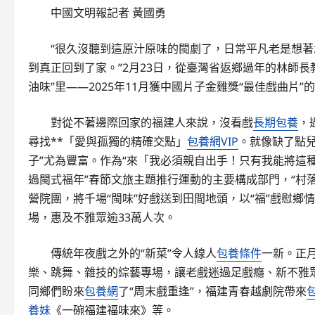
中國文明報記者 黃國勇
“很久沒聽到這原汁原味的閩劇了，日常平凡老是想著
到真正回到了家。”2月23日，從臺灣省返鄉過年的林師
油味”里——2025年11月獲中國片子金雞獎“最佳戲曲片
對從不著邊際回家的福建人來說，沒看戲
長期包養
，
尋找**「愛與孤獨的精確交點」
包養網VIP
。就像缺了點
子”尤為豐富。作為“來「我必須親自出手！只有我能將這
過閩式福年”春節文旅主題推行運動的主要構成部門，“村
營院團，將千場“閩味”好戲送到田間地頭，以“福”戲慰鄉
場，惠及不雅眾逾33萬人次。
傳統年夜戲之外的“新菜”令人線人
包養條件
一新。正
樂、跳舞、雜技的綜藝專場，讓老戲迷過足戲癮、新不雅
同鄉們盼來
包養網
了“周末戲重逢”，福建青春越劇院帶來
養妹
《一碗福建福味來》等。