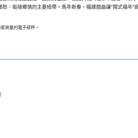
鄉愁、銜接鄉情的主要紐帶。馬年新春，福建戲曲讓“閩式福年”
精密測量的電子磅秤。