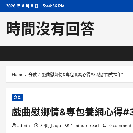
Skip
2026 年 8 月 8 日
5:44:57 PM
to
content
時間沒有回答
Home
分數
戲曲慰鄉情&專包養網心得#32;過“閩式福年”
分數
戲曲慰鄉情&專包養網心得#3
admin
5 個月 ago
1 minute read
0 comment