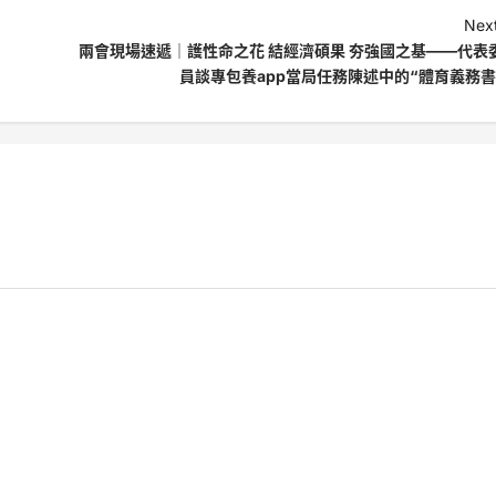
Next
兩會現場速遞｜護性命之花 結經濟碩果 夯強國之基——代表
員談專包養app當局任務陳述中的“體育義務書