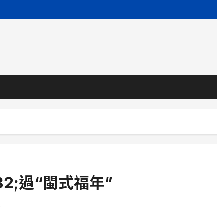
2;過“閩式福年”
s