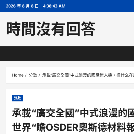
Skip
2026 年 8 月 8 日
4:38:44 AM
to
content
時間沒有回答
Home
分數
承載“廣交全國”中式浪漫的國產無人機，憑什么在廣
分數
承載“廣交全國”中式浪漫的
世界“瞻OSDER奧斯德材料