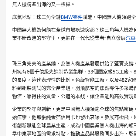
無人機精準出海的又一標桿。
底氣地點：珠三角全鏈
BMW零件
賦能，中國無人機領跑全
中國無人機為何能在全球市場疾速突起？珠三角無人機為
業不斷改進的堅守里，更躲在一代代從業者“自立發展
汽車
珠三角完美的產業鏈，為無人機產業發展供給了堅實支撐
州擁有6個千億級先進制造業集群、33個國家級5G工廠、
的長度，這代表理性的比例。色級智能工廠，以及482家
料到組裝測試的完全產業鏈，羽飛航空的焦點零件多采購
物流、靠得住的質量、公道的本錢，讓企業能夠高效實現量
企業的堅守與創新，更是中國無人機領跑全球的焦點密碼
始痙攣，他那張純金箔信用卡也發出哀嚎。參展商極飛，
術創新賦能全球農業生產，成為中國農業無人機出海的領
準中東等地區的需求特點，推動產品與服務同步出海，彰