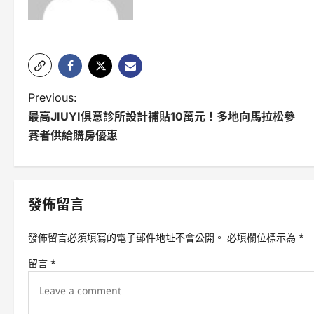
P
Previous:
最高JIUYI俱意診所設計補貼10萬元！多地向馬拉松參
o
賽者供給購房優惠
s
t
n
發佈留言
a
發佈留言必須填寫的電子郵件地址不會公開。
必填欄位標示為
*
v
留言
*
i
g