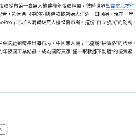
年夜疆發布第一臺無人機整機年夜疆精靈，彼時世界
藍寶堅尼零件
一起配合，卻因合同中的捆綁條款被創始人汪滔一口回絕。現在，年
oPro早已加入消費級無人機整機市場，這份“自立發展”的韌勁
平臺賦能到精準出海布局，中國無人機早已擺脫“拼價格”的標簽
的年夜國工業結晶，成為國際買家“僅一眼就挪不動道”的優質產
s