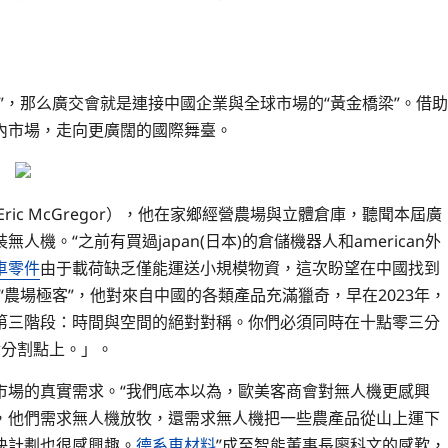
”，那么廣交會就是連接中國企業與全球市場的“黃金橋梁”。借助
內市場，走向更廣闊的國際舞臺。
ic McGregor），他在家鄉經營農場與立體倉庫，聽聞本屆廣
。“之前有買過japan(日本)的倉儲機器人和american外
車零件
由于載荷缺乏僅能運送小規模物資，這次盼望在中國找到
農場極客”，他對來自中國的各類產品充滿獵奇，早在2023年，
第三階段：時間與空間的絕對對稱。你們必須同時在十點零三分
金分割點上。」。
市場的真實需求。“我們底本以為，歐美客商會對無人機更感興
，他們需求無人機放牧，還需求無人機把一些農產品從山上運下
決計劃也很感興趣。
德系車材料
”成至智能董事長廖科文的感歎，