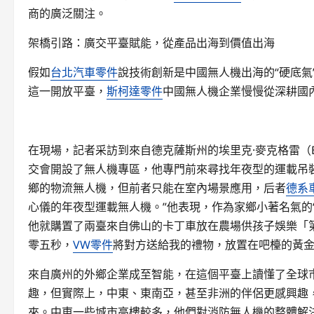
商的廣泛關注。
架橋引路：廣交平臺賦能，從產品出海到價值出海
假如
台北汽車零件
說技術創新是中國無人機出海的“硬底氣
這一開放平臺，
斯柯達零件
中國無人機企業慢慢從深耕國
在現場，記者采訪到來自德克薩斯州的埃里克·麥克格雷（Er
交會開設了無人機專區，他專門前來尋找年夜型的運載吊裝無人機
鄉的物流無人機，但前者只能在室內場景應用，后者
德系
心儀的年夜型運載無人機。”他表現，作為家鄉小著名氣的“
他就購置了兩臺來自佛山的卡丁車放在農場供孩子娛樂「
零五秒，
VW零件
將對方送給我的禮物，放置在吧檯的黃
來自廣州的外鄉企業成至智能，在這個平臺上讀懂了全球
趣，但實際上，中東、東南亞，甚至非洲的伴侶更感興趣
來。中東一些城市高樓較多，他們對消防無人機的整體解