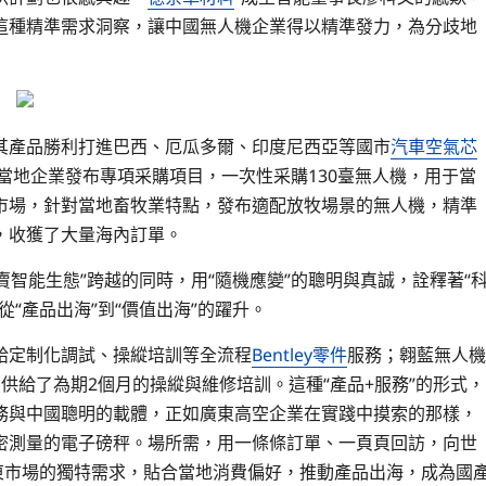
這種精準需求洞察，讓中國無人機企業得以精準發力，為分歧地
其產品勝利打進巴西、厄瓜多爾、印度尼西亞等國市
汽車空氣芯
合當地企業發布專項采購項目，一次性采購130臺無人機，用于當
市場，針對當地畜牧業特點，發布適配放牧場景的無人機，精準
，收獲了大量海內訂單。
賣智能生態”跨越的同時，用“隨機應變”的聰明與真誠，詮釋著“
“產品出海”到“價值出海”的躍升。
給定制化調試、操縱培訓等全流程
Bentley零件
服務；翱藍無人機
供給了為期2個月的操縱與維修培訓。這種“產品+服務”的形式，
務與中國聰明的載體，正如廣東高空企業在實踐中摸索的那樣，
密測量的電子磅秤。場所需，用一條條訂單、一頁頁回訪，向世
東市場的獨特需求，貼合當地消費偏好，推動產品出海，成為國