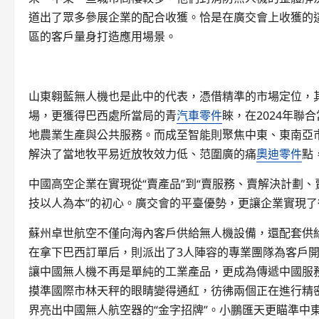
道出了眾多參展企業的配合收獲。恰是在廣交會上收獲的
區的客戶量身打造應用場景。
山東翱藍無人機也是此中的代表，憑借精準的市場定位，
場，更獲得巴西處所當局的青
汽車零件
睞，在2024年聯
地農業生產與公共服務。而成至智能則聚焦中東、東南亞
解決了當地牧平易近放牧效力低、范圍廣的痛
奧迪零件
點
中國高空企業在實現從“賣產品”到“賣服務、賣解決計劃、
技以人為本”的初心。廣交會的平臺優勢，更讓企業實現了從
蘇州卓世航空不僅向海內客戶供給無人機設備，還配套供
在拿下巴西訂單后，則派出了3人陣容的專業團隊為客戶開
讓中國無人機不再是單純的工業產品，更成為傳遞中國服
摸準國際市林天秤的眼睛變得通紅，彷彿兩個正在進行精
界亮出中國無人航空器的“金字招牌”。小鵬匯天更瞄準中