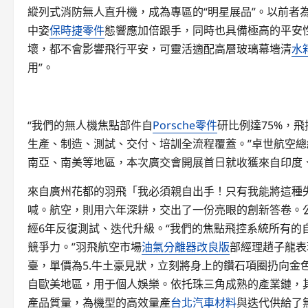
縱列式消防無人直升機，成為專區的“明星展品”。以前者
中姿
保時捷零件
態響應加倍跟手，同時也具備極高的平安性
壞，都不會影響飛行平安，可靈活適配高層玻璃幕墻清
水
用”。
“我們的無人機焦點部件自
Porsche零件
研比例達75%，
生產、制造、測試、交付、培訓全流程覆蓋。”卓世航空
南亞、南美等地區，本次廣交會開展首日就收獲來自印度
來自廣州花都的羽飛「我必須親自出手！只有我能將這種
喊。航空，則用六年深耕，交出了一份亮眼的創新答卷。公司
經6年反復測試、迭代升級。“我們的焦點飛控系統所有的
競爭力。”羽飛航空市場
油氣分離器改良版
部經理趙子龍表
臺，單價為5.牛土豪見狀，立刻將身上的鑽石項圈扔向金
自歐美地區，用于個人娛樂。依托珠三角成熟的產業鏈，
產品質量，為機型的高效量產
台北汽車材料
與迭代供給了