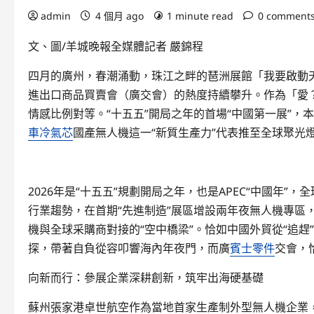
admin
4 個月 ago
1 minute read
0 comment
文、圖/羊城晚報全媒體記者 嚴錦程
四月的廣州，春潮涌動，珠江之畔的琶洲展館「我要啟動天
進出口商品買賣會（廣交會）的熱度持續攀升。作為「愛
情感比例對等。“十五五”開局之年的首場“中國第一展”
車冷氣芯
國產無人機這一“新質生產力”代表推至全球聚光
2026年是“十五五”規劃開局之年，也是APEC“中國年
行業趨勢，在首期“先進制造”展區增設兩年夜無人機專區
機與全球采購商對接的“空中橋梁”。恰如中國外貿從“追趕
探，帶著自負從容叩響海內年夜門，而廣
賓士零件
交會，
向新而行：參展企業深耕創新，筑牢出海硬基礎
蘇州張家港卓世航空作為當地首家生產制外型無人機企業