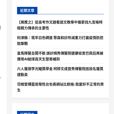
近期文章
【周應之】從高考作文題看語文教導中儒家找九宮格時
國
租精力傳承的主要性
利津縣：筑牢白色碉堡 聚森和診所減重力打贏疫情防控
阻擊戰
皇馬隊醫丑聞不斷 誤診姆秀傳醫院健康檢查巴佩后再被
爆用AI給球員天生營養補劑
六人獲頒李光耀獎學金 柯婷文成首秀傳醫院巡檢名獲獎
運動員
人
范曉萱裸露背叛性台包養網站比較格:我愛好不正常的男
生