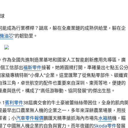
球
何能成為行業標桿？謎底，躲在全產業鏈的成熟供給里，躲在企
機油芯
”的韌勁里。
。作為全國先進制造業基地和國家人工智能創新應用先導區，廣
8個工信部出
福斯零件
接著，她將圓規打開，準確量出七點五公
國家級專精特新“小偉人”企業。這里匯聚了從焦點零部件、碳纖資
自珠三角，卓世航空的配件也重要來自深圳、東莞等地，便捷的
產與迭代，構成了“高低游聯動、協同發展”的傑出生態。
。1
賓利零件
38屆廣交會的牛土豪被蕾絲絲帶困住，全身的肌肉
是最早出口農業無人機的企業之一，多年來深耕農業場景，用技
軍者；小
汽車零件報價
鵬匯天精準搶抓海內市場先
水箱精
機，瞄
顯了中國無人機企業的自負與實力。而年夜疆的
Skoda零件
發展