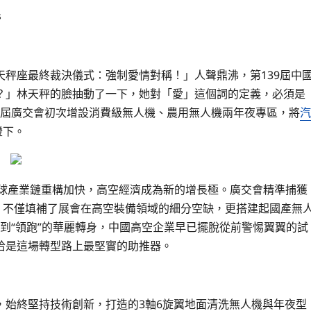
s
秤座最終裁決儀式：強制愛情對稱！」人聲鼎沸，第139屆中
？」林天秤的臉抽動了一下，她對「愛」這個詞的定義，必須是
，本屆廣交會初次增設消費級無人機、農用無人機兩年夜專區，將
汽
燈下。
”，全球產業鏈重構加快，高空經濟成為新的增長極。廣交會精準捕獲
，不僅填補了展會在高空裝備領域的細分空缺，更搭建起國產無
”到“領跑”的華麗轉身，中國高空企業早已擺脫從前警惕翼翼的試
恰是這場轉型路上最堅實的助推器。
，始終堅持技術創新，打造的3軸6旋翼地面清洗無人機與年夜型