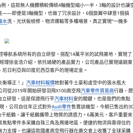
為例，這款無人機體積較傳統4軸機型縮小一半，3軸的設計也讓
——即便是3軸機型，也做了冗余設計，6個旋翼中肆意1個損
箱水
洗、光伏板檢修、物流運輸等多種場景，真正實現“一機多
飛控導航系統所有的自立研發，搭配14萬平米的試飛基地，實現了
總經理徐金浩介紹，依托過硬的產品實力，公司產品已實現遠銷東
、尼日利亞與印度尼西亞客戶的現場定金。
失衡導正！」
汽車材料報價
她對著牛土豪和虛空中的張水瓶大
從2019年開始研發羽飛X100高空飛
汽車零件貿易商
行器，歷
自立研發，這是保證飛行平
汽車材料
安的關鍵，也是我們的焦點
現，公司自往年正式對外
Audi零件
售賣該機型，今朝已售出約3
色千紙鶴，讓千紙鶴攜帶上物質的誘惑力。6萬美元，客戶重要來
其焦點零件多采購自珠三角及周邊地區，便捷的物流與靠得住的
無力支撐，也讓這款國產高空飛行器在廣交會上收獲了全球采購