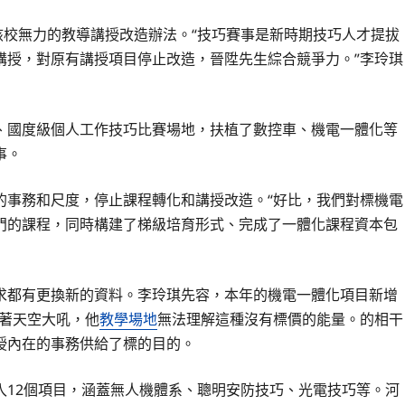
該校無力的教導講授改造辦法。“技巧賽事是新時期技巧人才提拔
講授，對原有講授項目停止改造，晉陞先生綜合競爭力。”李玲琪
、國度級個人工作技巧比賽場地，扶植了數控車、機電一體化等
事。
的事務和尺度，停止課程轉化和講授改造。“好比，我們對標機電
門的課程，同時構建了梯級培育形式、完成了一體化課程資本包
求都有更換新的資料。李玲琪先容，本年的機電一體化項目新增
對著天空大吼，他
教學場地
無法理解這種沒有標價的能量。的相干
授內在的事務供給了標的目的。
入12個項目，涵蓋無人機體系、聰明安防技巧、光電技巧等。河