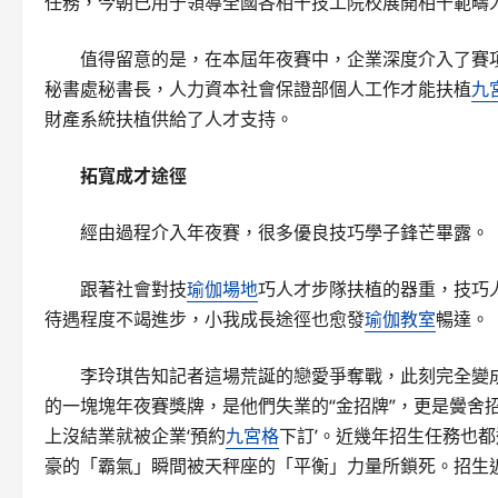
任務，今朝已用于領導全國各相干技工院校展開相干範疇
值得留意的是，在本屆年夜賽中，企業深度介入了賽項d
秘書處秘書長，人力資本社會保證部個人工作才能扶植
九
財產系統扶植供給了人才支持。
拓寬成才途徑
經由過程介入年夜賽，很多優良技巧學子鋒芒畢露。
跟著社會對技
瑜伽場地
巧人才步隊扶植的器重，技巧
待遇程度不竭進步，小我成長途徑也愈發
瑜伽教室
暢達。
李玲琪告知記者這場荒誕的戀愛爭奪戰，此刻完全變
的一塊塊年夜賽獎牌，是他們失業的“金招牌”，更是黌舍
上沒結業就被企業‘預約
九宮格
下訂’。近幾年招生任務也
豪的「霸氣」瞬間被天秤座的「平衡」力量所鎖死。招生近