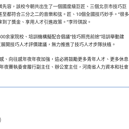
琪先容，該校今朝共出生了一個國度級巨匠、三個北京市技巧巨
至都符合三分之二的音樂和弦。匠、10個全國技巧妙手。“很多
拿到了獎金、享用人才引進政策。”李玲琪說。
00余家院校、培訓機構擬配合倡議“技巧照亮前途”培訓舉動建
質展開技巧人才評價建議，無力推進了技巧人才步隊扶植。
同感、向往感年夜年夜加強，這必將鼓勵更多青年人才、更多休息
年夜賽執委會履行副主任、辦公室主任，河南省人力資本和社會