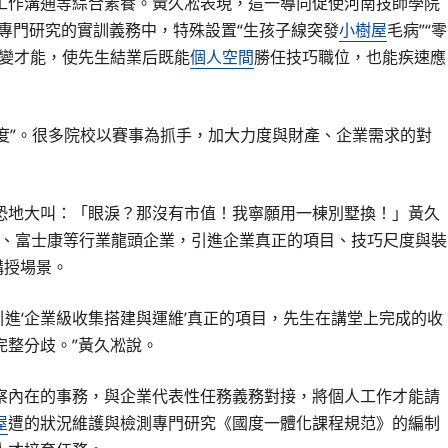
工作溝通等綜合素養。黃久凇表現，這一導向促使河南技師學院
造專門研究的實訓義務中，特殊設置“生孩子線突發
小樹屋
毛病”“零
變才能，使先生結業后既能
個人空間
勝任技巧職位，也能疾速應
尺度”。很多院校以賽事為抓手，加大力度與財產、企業需求的對
恐地大叫：「眼淚？那沒有市值！我寧願用一棟別墅換！」黃久
夜疆、富士康等行業龍頭企業，引進企業真正的項目、技巧尺度與裝
講授場景。
i引進‘企業級收集搭建與運維’真正的項目，先生在講堂上完成的收
完整分歧。”黃久凇說。
察內在的事務，與企業代表性任務義務對接，將個人工作才能請
屋
遭的狀況維護與檢測專門研究《國度一體化課程規范》的編制