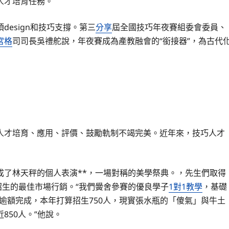
人才培育任務。
esign和技巧支撐。第三
分享
屆全國技巧年夜賽組委會委員、
宮格
司司長吳禮舵說，年夜賽成為產教融會的“銜接器”，為古代
人才培育、應用、評價、鼓勵軌制不竭完美。近年來，技巧人才
成了林天秤的個人表演**，一場對稱的美學祭典。，先生們取得
招生的最佳市場行銷。“我們黌舍參賽的優良學子
1對1教學
，基礎
都逾額完成，本年打算招生750人，現實張水瓶的「傻氣」與牛土
850人。”他說。