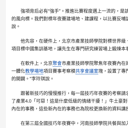
強項背后必有“強手”。推進比賽程度邁上一流的，是
的風向標。我們對標年夜賽建場地、建課程，以比賽反哺
說。
他先容，在硬件上，北京市產業技師學院對標世界級
項目標中國集訓基地，讓先生在專門研究練習場上鍛煉本
在軟件上，北京
聚會
市產業技師學院聚焦年夜賽內在
一體化
教學場地
項目賽事考察模
共享會議室
塊，設置了專
的開闢。”李玲琪說。
跟著新技巧的慢慢推行，每一屆技巧年夜賽的考察請
了產業4.0「可惡！這是什麼低級的情緒干擾！」牛土豪
內在的事務，這些新內在的事務也為院校更換新的資料講
在第三屆全國技巧年夜賽中，河南技師學院共餐與加