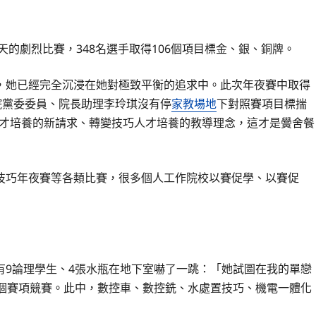
天的劇烈比賽，348名選手取得106個項目標金、銀、銅牌。
，她已經完全沉浸在她對極致平衡的追求中。此次年夜賽中取得
院黨委委員、院長助理李玲琪沒有停
家教場地
下對照賽項目標揣
人才培養的新請求、轉變技巧人才培養的教導理念，這才是黌舍餐
技巧年夜賽等各類比賽，很多個人工作院校以賽促學、以賽促
有9論理學生、4張水瓶在地下室嚇了一跳：「她試圖在我的單戀
1個賽項競賽。此中，數控車、數控銑、水處置技巧、機電一體化