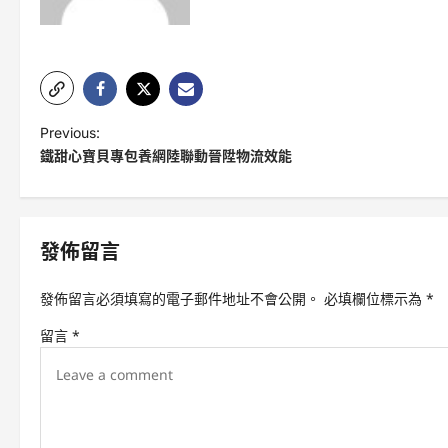
P
Previous:
鐵甜心寶貝專包養網陸聯動晉陞物流效能
o
s
t
發佈留言
n
a
發佈留言必須填寫的電子郵件地址不會公開。
必填欄位標示為
*
v
留言
*
i
g
a
t