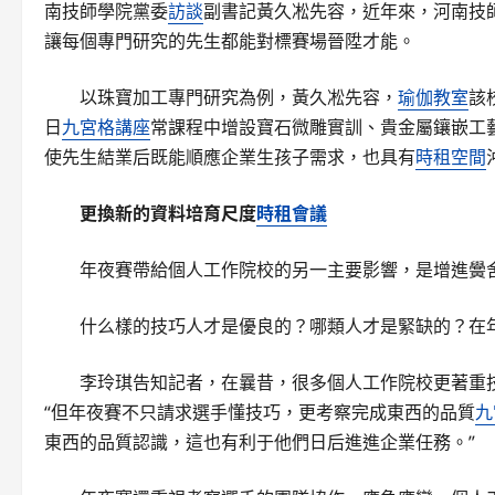
南技師學院黨委
訪談
副書記黃久凇先容，近年來，河南技師
讓每個專門研究的先生都能對標賽場晉陞才能。
以珠寶加工專門研究為例，黃久凇先容，
瑜伽教室
該
日
九宮格
講座
常課程中增設寶石微雕實訓、貴金屬鑲嵌工
使先生結業后既能順應企業生孩子需求，也具有
時租空間
更換新的資料培育尺度
時租會議
年夜賽帶給個人工作院校的另一主要影響，是增進黌
什么樣的技巧人才是優良的？哪類人才是緊缺的？在
李玲琪告知記者，在曩昔，很多個人工作院校更著重
“但年夜賽不只請求選手懂技巧，更考察完成東西的品質
九
東西的品質認識，這也有利于他們日后進進企業任務。”