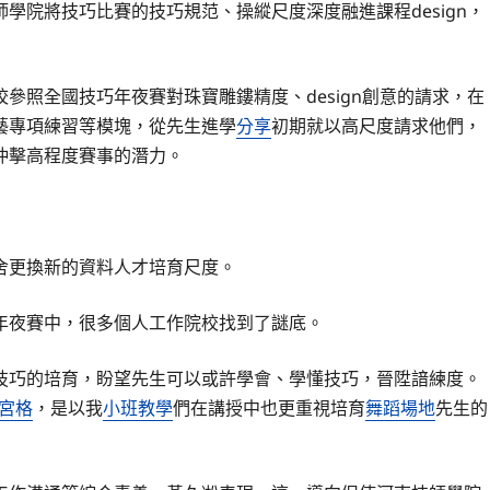
學院將技巧比賽的技巧規范、操縱尺度深度融進課程design，
校參照全國技巧年夜賽對珠寶雕鏤精度、design創意的請求，在
藝專項練習等模塊，從先生進學
分享
初期就以高尺度請求他們，
沖擊高程度賽事的潛力。
舍更換新的資料人才培育尺度。
年夜賽中，很多個人工作院校找到了謎底。
技巧的培育，盼望先生可以或許學會、學懂技巧，晉陞諳練度。
宮格
，是以我
小班教學
們在講授中也更重視培育
舞蹈場地
先生的