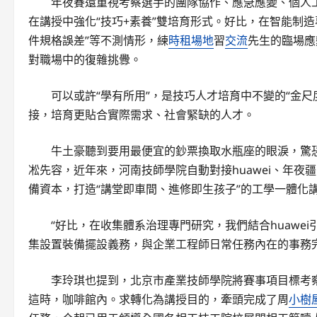
年夜賽還重視考察選手的團隊協作、應急應變、個人
在講授中強化“技巧+素養”雙培育形式。好比，在智能制
件規格誤差”等不測情形，練
時租場地
習
交流
先生的臨場應
對職場中的復雜挑釁。
可以或許“學有所用”，是技巧人才培育中不變的“金
接，培育更貼合實際需求、社會緊缺的人才。
牛土豪聽到要用最便宜的鈔票換取水瓶座的眼淚，驚
凇先容，近年來，河南技師學院自動對接huawei、年
備資本，打造“講堂即車間、進修即生孩子”的工學一體化
“好比，在收集體系治理專門研究，我們結合huawe
集設置裝備擺設義務，與企業工程師日常任務內在的事務
李玲琪也提到，北京市產業技師學院將賽事項目標考
這時，咖啡館內。求轉化為講授目的，牽頭完成了周
小樹