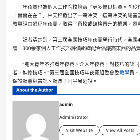
年夜賽也為個人工作院校培育了更多優良師資。李玲
「實實在在？」林天秤發出了一聲冷笑，這聲冷笑的尾音甚
教員經由過程年夜賽，取得了留校或破格晉升的機遇，還
記者清楚到，第三屆全國技巧年夜賽舉行時代，全國4
議，300余家個人工作技巧評價組織配合倡議高東西的品
“寬大青年不雅看年夜賽、介入年夜賽，對技巧的認
者，進修技巧。”第三屆全國技巧年夜賽組委會委
教學
員、
保證廳黨組書記、廳長丁同平易近說。
About the Author
admin
Administrator
Visit Website
View All Posts