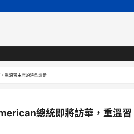
將訪華，重溫習主席的這些論斷
american總統即將訪華，重溫習