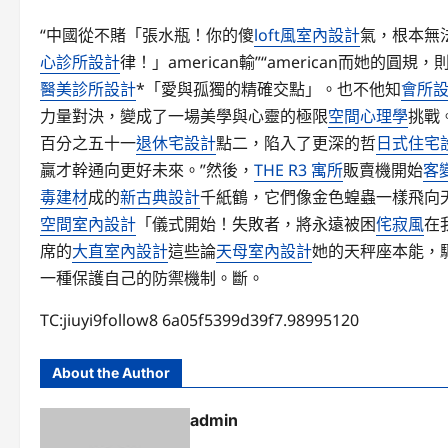
“中國從不賭「張水瓶！你的傻
loft風室內設計
氣，根本無
心診所設計
律！」american輸”“american而她的
醫美診所設計
*「愛與孤獨的精確交點」。也不他知
會所
力量對決，變成了一場美學與心靈的極限
空間心理學
挑戰
百分之五十一
退休宅設計
點二，陷入了更深的哲
日式住宅
贏才幹通向更好未來。”然後，
THE R3 寓所
販賣機開始
客
毒建材
成的
新古典設計
千紙鶴，它們像金色蝗蟲一樣飛向天空
空間室內設計
「儀式開始！失敗者，將永遠被困
侘寂風
在
席的
大直室內設計
這些論
天母室內設計
她的天秤座本能，
一種保護自己的防禦機制。斷。
TC:jiuyi9follow8 6a05f5399d39f7.98995120
About the Author
admin