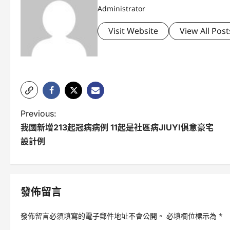
Administrator
Visit Website
View All Post
P
Previous:
我國新增213起冠病病例 11起是社區病JIUYI俱意豪宅
o
設計例
s
t
n
發佈留言
a
發佈留言必須填寫的電子郵件地址不會公開。
必填欄位標示為
*
v