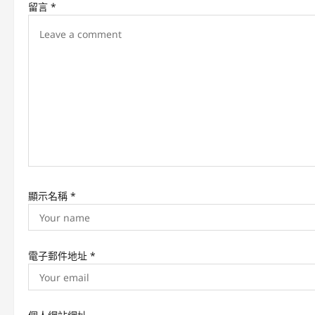
留言
*
i
g
a
t
i
o
n
顯示名稱
*
電子郵件地址
*