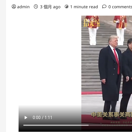
admin
3 個月 ago
1 minute read
0 comment