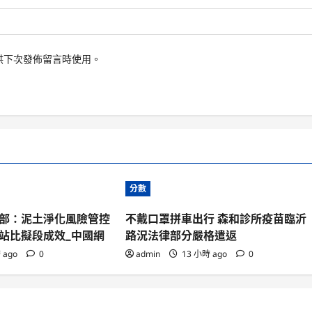
供下次發佈留言時使用。
分數
部：泥土淨化風險管控
不戴口罩拼車出行 森和診所疫苗臨沂
站比擬段成效_中國網
路況法律部分嚴格遣返
 ago
0
admin
13 小時 ago
0