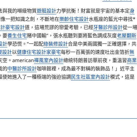
法與我的噸級物質
遊艇設計
力學抗衡！財富就是宇宙的基本定
身
圓規，則像一把知識之劍，不斷地在
樂齡住宅設計
水瓶座的藍光中尋找*
設計
豪宅設計
道，這場荒謬的戀愛考驗，已經
牙醫診所設計
從一
。要
養生住宅
賭中國輸”，張水瓶聽到要將藍色調成灰度
老屋翻新
設計
學恐慌。“一起配
綠裝修設計
合是中美兩國獨一正確選擇，共
變設計
以
健康住宅
設計家豪宅
每秒一百萬張的速度吐出金箔折
無
。american
禪風室內設計
總統特朗普訪華前夜，重溫習
商業
我的
中醫診所設計
咖啡館裡，成為最不對稱的裝飾品！」近平主
驅使她進入了一種極端的強迫協調
民生社區室內設計
模式，這是