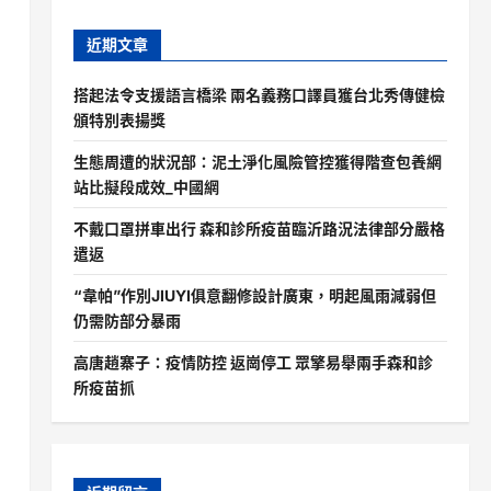
近期文章
搭起法令支援語言橋梁 兩名義務口譯員獲台北秀傳健檢
頒特別表揚獎
生態周遭的狀況部：泥土淨化風險管控獲得階查包養網
站比擬段成效_中國網
不戴口罩拼車出行 森和診所疫苗臨沂路況法律部分嚴格
遣返
“韋帕”作別JIUYI俱意翻修設計廣東，明起風雨減弱但
仍需防部分暴雨
高唐趙寨子：疫情防控 返崗停工 眾擎易舉兩手森和診
所疫苗抓