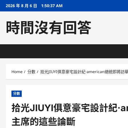
Skip
2026 年 8 月 6 日
1:50:38 AM
to
content
時間沒有回答
Home
分數
拾光JIUYI俱意豪宅設計紀·american總統即
分數
拾光JIUYI俱意豪宅設計紀·
主席的這些論斷