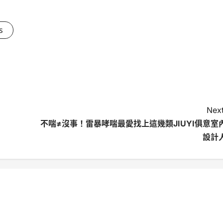
s
Next
不喘≠沒事！雷暴哮喘最愛找上這幾類JIUYI俱意室
設計