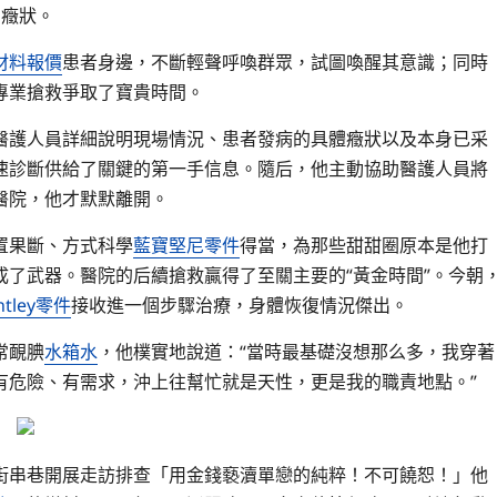
步癥狀。
材料報價
患者身邊，不斷輕聲呼喚群眾，試圖喚醒其意識；同時
專業搶救爭取了寶貴時間。
醫護人員詳細說明現場情況、患者發病的具體癥狀以及本身已采
速診斷供給了關鍵的第一手信息。隨后，他主動協助醫護人員將
醫院，他才默默離開。
置果斷、方式科學
藍寶堅尼零件
得當，為那些甜甜圈原本是他打
了武器。醫院的后續搶救贏得了至關主要的“黃金時間”。今朝
ntley零件
接收進一個步驟治療，身體恢復情況傑出。
常靦腆
水箱水
，他樸實地說道：“當時最基礎沒想那么多，我穿著
有危險、有需求，沖上往幫忙就是天性，更是我的職責地點。”
街串巷開展走訪排查「用金錢褻瀆單戀的純粹！不可饒恕！」他