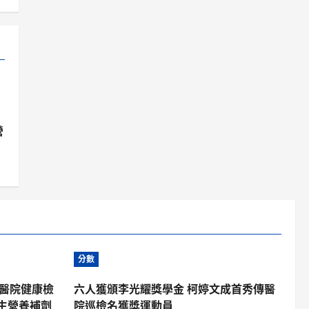
營
分數
傳醫院健康檢
六人獲頒李光耀獎學金 柯婷文成首秀傳醫
生營養補劑
院巡檢名獲獎運動員