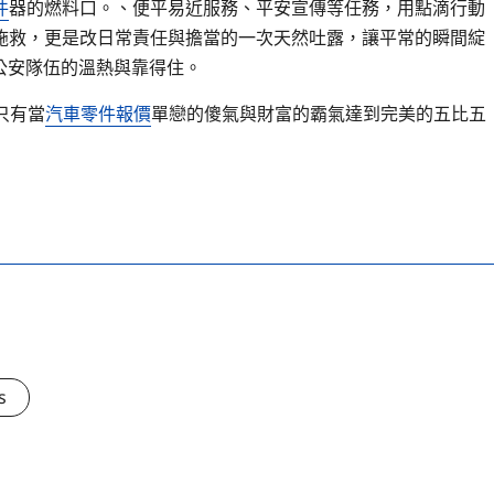
件
器的燃料口。、便平易近服務、平安宣傳等任務，用點滴行動
施救，更是改日常責任與擔當的一次天然吐露，讓平常的瞬間綻
公安隊伍的溫熱與靠得住。
只有當
汽車零件報價
單戀的傻氣與財富的霸氣達到完美的五比五
s