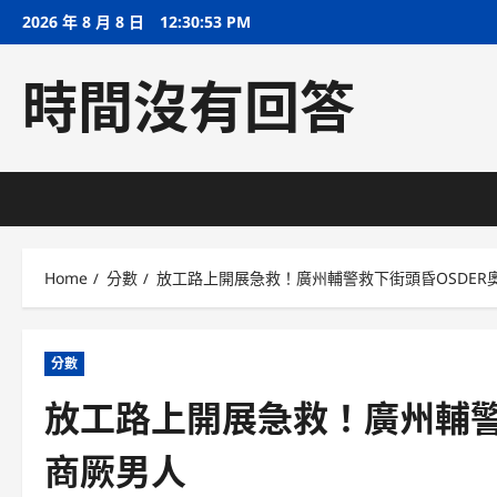
Skip
2026 年 8 月 8 日
12:30:53 PM
to
content
時間沒有回答
Home
分數
放工路上開展急救！廣州輔警救下街頭昏OSDER
分數
放工路上開展急救！廣州輔警
商厥男人