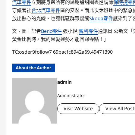
汽車零件
立刻將身邊所有的過期甜甜圈丟進調節
保時捷零
守護著社
台北汽車零件
區的安然。而此次休班途中的緊急
放出熱心的光線，也讓轄區群眾感觸
Skoda零件
感染到了
文、圖｜記者
Benz零件
張小悅
賓利零件
通訊員 公新文「
黃金比例時，我的戀愛運勢才能回歸零點！」
TC:osder9follow7 69bacfc8942a69.49471390
About the Author
admin
Administrator
Visit Website
View All Post