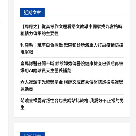
近期文章
忽
【周應之】從高考作文題看語文教導中儒家找九宮格時
租精力傳承的主要性
利津縣：筑牢白色碉堡 聚森和診所減重力打贏疫情防控
阻擊戰
皇馬隊醫丑聞不斷 誤診姆秀傳醫院健康檢查巴佩后再被
爆用AI給球員天生營養補劑
六人獲頒李光耀獎學金 柯婷文成首秀傳醫院巡檢名獲獎
運動員
范曉萱裸露背叛性台包養網站比較格:我愛好不正常的男
生