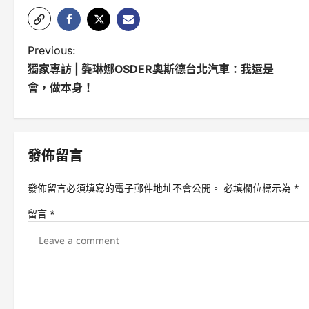
P
Previous:
獨家專訪 | 龔琳娜OSDER奧斯德台北汽車：我還是
o
會，做本身！
s
t
n
發佈留言
a
發佈留言必須填寫的電子郵件地址不會公開。
必填欄位標示為
*
v
留言
*
i
g
a
t