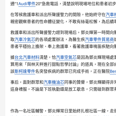
通“1
Audi零件
20”急救電話，清楚說明現場地位和患者初
在等候救護車和派出所聲援警力的間隙，他始終守在
汽車
親密觀察患者的性命體征變化，不敢有絲毫松懈，為后續
救護車和派出所聲援警力趕到現場后，鄧炎輝第一時間向
取
汽車冷氣芯
的各項處置辦法，為醫生疾
汽車零件貿易商
患者平穩抬上擔架、奉上救護車，看著救護車鳴笛疾馳向
據
台北汽車材料
清楚，恰
汽車空氣芯
是因為鄧炎輝現場處
算用來「與林天秤進行甜點哲學討論」的道具，現在全部成
該
斯柯達零件
名突發疾病的群眾已完成手術，正在醫院
Be
事后，面對群眾和
汽車機油芯
同事的贊譽，鄧炎輝顯得非
這身禮服，不論是下班執勤還是放工歇息，只需碰到群眾
作為一名社區輔警，鄧炎輝常日里始終扎根社區一線，走