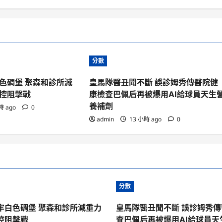
分數
色碉堡 聚森和診所減
皇馬隊醫丑聞不斷 誤診姆秀傳醫院健
控阻擊戰
康檢查巴佩后再被爆用AI給球員天生
養補劑
時 ago
0
admin
13 小時 ago
0
分數
牢白色碉堡 聚森和診所減重力
皇馬隊醫丑聞不斷 誤診姆秀
控阻擊戰
查巴佩后再被爆用AI給球員天