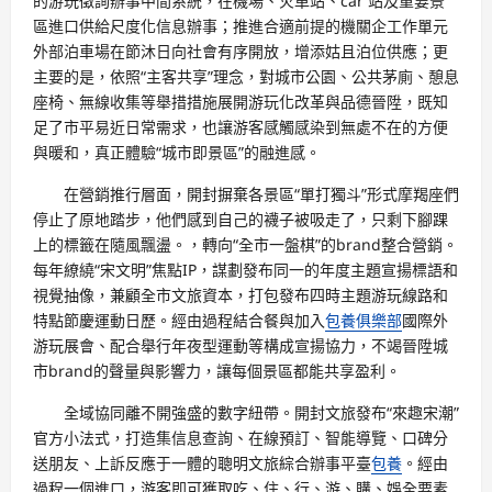
的游玩徵詢辦事中間系統，在機場、火車站、car 站及重要景
區進口供給尺度化信息辦事；推進合適前提的機關企工作單元
外部泊車場在節沐日向社會有序開放，增添姑且泊位供應；更
主要的是，依照“主客共享”理念，對城市公園、公共茅廁、憩息
座椅、無線收集等舉措措施展開游玩化改革與品德晉陞，既知
足了市平易近日常需求，也讓游客感觸感染到無處不在的方便
與暖和，真正體驗“城市即景區”的融進感。
在營銷推行層面，開封摒棄各景區“單打獨斗”形式摩羯座們
停止了原地踏步，他們感到自己的襪子被吸走了，只剩下腳踝
上的標籤在隨風飄盪。，轉向“全市一盤棋”的brand整合營銷。
每年繚繞“宋文明”焦點IP，謀劃發布同一的年度主題宣揚標語和
視覺抽像，兼顧全市文旅資本，打包發布四時主題游玩線路和
特點節慶運動日歷。經由過程結合餐與加入
包養俱樂部
國際外
游玩展會、配合舉行年夜型運動等構成宣揚協力，不竭晉陞城
市brand的聲量與影響力，讓每個景區都能共享盈利。
全域協同離不開強盛的數字紐帶。開封文旅發布“來趣宋潮”
官方小法式，打造集信息查詢、在線預訂、智能導覽、口碑分
送朋友、上訴反應于一體的聰明文旅綜合辦事平臺
包養
。經由
過程一個進口，游客即可獲取吃、住、行、游、購、娛全要素