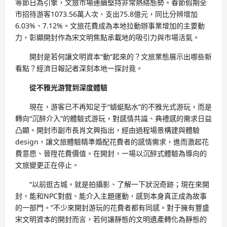
等節日為引擎，文旅市場連續堅持非常熱絡態勢。春節假期全
市招待游客1073.56萬人次、支出75.8億元，同比分辨增加
6.03%、7.12%。文旅花費成為本地拉動辦事業增加的主要動
力，彰顯開封作為宋文明焦點承載地的吸引力與市場活氣。
開封是若何讓文明資本“動”起來的？文旅業態展示出哪些新
看點？經濟日報記者深刻本地一探討竟。
從不雅光游覽到深度體驗
現在，游客已不再知足于“蜻蜓點水”的不雅光式游玩，而是
轉向“沉醉介入”的體驗式游玩，對感情共識、典禮感的需求日益
凸顯。開封市副市長肖文興指出，經由過程場景構建與體驗
design，讓文旅體驗精準婚配花費者的感情需求，進而激起花
費意愿、晉陞花費價值。在開封，一場以沉醉式體驗為導向的
文旅變更正在停止。
“以前逛古城，就是拍攝影、了解一下狀況奇跡；現在來開
封，能和NPC對戲、能介入主題運動，感到本身真正成為故事
的一部門。”不少來開封游玩的花費者都有同感。對于擁有豐盛
宋文明資本的開封而言，若何讓靜態的文明遺產轉化為靜態的