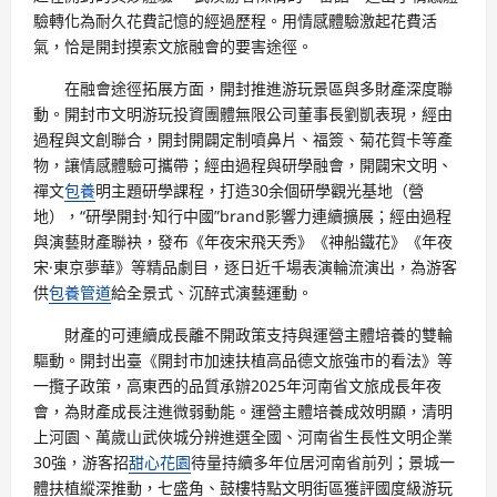
驗轉化為耐久花費記憶的經過歷程。用情感體驗激起花費活
氣，恰是開封摸索文旅融會的要害途徑。
在融會途徑拓展方面，開封推進游玩景區與多財產深度聯
動。開封市文明游玩投資團體無限公司董事長劉凱表現，經由
過程與文創聯合，開封開闢定制噴鼻片、福簽、菊花賀卡等產
物，讓情感體驗可攜帶；經由過程與研學融會，開闢宋文明、
禪文
包養
明主題研學課程，打造30余個研學觀光基地（營
地），“研學開封·知行中國”brand影響力連續擴展；經由過程
與演藝財產聯袂，發布《年夜宋飛天秀》《神船鐵花》《年夜
宋·東京夢華》等精品劇目，逐日近千場表演輪流演出，為游客
供
包養管道
給全景式、沉醉式演藝運動。
財產的可連續成長離不開政策支持與運營主體培養的雙輪
驅動。開封出臺《開封市加速扶植高品德文旅強市的看法》等
一攬子政策，高東西的品質承辦2025年河南省文旅成長年夜
會，為財產成長注進微弱動能。運營主體培養成效明顯，清明
上河園、萬歲山武俠城分辨進選全國、河南省生長性文明企業
30強，游客招
甜心花園
待量持續多年位居河南省前列；景城一
體扶植縱深推動，七盛角、鼓樓特點文明街區獲評國度級游玩