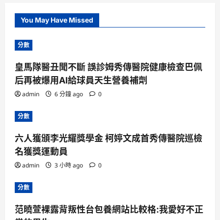
You May Have Missed
分數
皇馬隊醫丑聞不斷 誤診姆秀傳醫院健康檢查巴佩
后再被爆用AI給球員天生營養補劑
admin
6 分鐘 ago
0
分數
六人獲頒李光耀獎學金 柯婷文成首秀傳醫院巡檢
名獲獎運動員
admin
3 小時 ago
0
分數
范曉萱裸露背叛性台包養網站比較格:我愛好不正