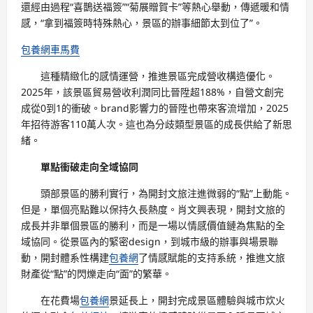
還經由過程“喜鵲送福簽”“菊展贈賀卡”等熱心舉動，傳遞暖和情
感，“拿到福簽時特殊熱心，景區的辦事細節太到位了”。
包養網車馬費
這種精緻化的感情運營，推進景區完成營收構造優化。
2025年，該景區貿易營收利潤同比晉陞超188%，自營文創完
成從0到1的衝破。brand影響力的晉陞也帶來客流增加，2025
年招待游客110萬人次。這也為分歧類型景區的成長供給了新思
緒。
單點衝破走向全域協同
頭部景區的勝利實行，為開封文旅注進微弱的“點”上動能。
但是，單個亮點難以保持久長熱度。肖文興表現，開封文旅的
成長并非單個景區的勝利，而是一場以情感價值鏈為焦點的全
域協同。從景區內的緊密design，到城市級的辦事與場景聯
動，開封體系性構建
包養網
了情感賦能的支持系統，推進文旅
財產從“點”的閃爍走向“面”的繁華。
在花費場
包養網
景延長上，開封完成景區體驗與城市炊火