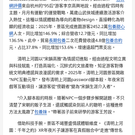
網評價
來自杭州的“95后”游客李京高興地說。經由過程“四時有
主題，月月有運動”的運營戰略，萬歲山武俠城連續激活游客介
入熱忱。這種以情感體驗為導向的產物design，直接轉化為明
顯的經濟收益：2025年，景區完成進園游客2452.2萬
包養甜心
網
人次，同比增加146.9%；綜合營收12.7億元，同比增加
136.5%。此中，貿易
長期包養
二次花費營收達4.8億
包養合約
元，占比37.8%，同比增加153.6%，增速遠超門票支出。
清明上河園以“宋韻高雅”為情感切進點，經由過程文明立異
與科技賦能，打造高端化、沉醉式的文旅產物，知足游客對傳
統文明典禮感與浪漫感的需求。2025年，清明上河園景區開啟
“NPC互動元年”，發布清明上河園password腳本殺、年夜宋百
戲等互動項目，讓游客從“傍觀者”變為“宋韻生涯介入者”。
“介入腳本殺的時辰，隨著NPC一個步驟步解開謎題，不只
清楚了宋朝的販子生涯，還感觸感染到前人的聰明，這種進修
方法太風趣了
包養妹
。”帶著孩子前來研學的游客王芳說。
借助科技手腕，景區不竭豐盛情感體驗維度。《清明上河
圖：千年之約》XR年夜片子讓游客在真假融合中“走進”傳世名