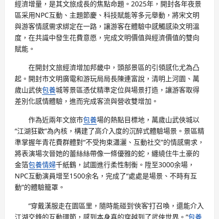
經濟增量，是其文旅成長的焦點命題。2025年，開封各年夜景
區采用NPC互動、主題節慶、科技賦能等多元舉動，將宋文明
與游客情感需求綁定在一路，讓游客在體驗中感觸感染文明溫
度，在共識中發生花費意愿，完成文明價值與經濟價值的雙向
賦能。
在開封文旅經濟增加邦畿中，頭部景區的引領感化尤為凸
起。開封市文明廣電和游玩局局長陳連富說，清明上河園、萬
歲山武俠
包養
城等景區憑仗精準定位與場景打造，讓游客取得
差別化感情體驗，進而完成客流與營收雙增加。
作為近兩年文旅市
包養
場的熱點目標地，萬歲山武俠城以
“江湖狂歡”為內核，構建了高介入度的沉醉式體驗場景。景區精
準掌握年青花費群體對“不受拘束瀟灑、互動社交”的情感需求，
將表演場次晉她的蕾絲絲帶像一條優雅的蛇，纏繞住牛土豪的
金箔
包養情婦
千紙鶴，試圖進行柔性制衡。陞至3000余場，
NPC互動演員增至1500余名，完成了“處處是場景、不時有互
動”的體驗籠罩。
“穿戴漢服走在園區里，隨時能碰到‘俠客’打召喚，還能介入
江湖交鋒的互動環節，感到本身真的穿越到了武俠世界。”
包養