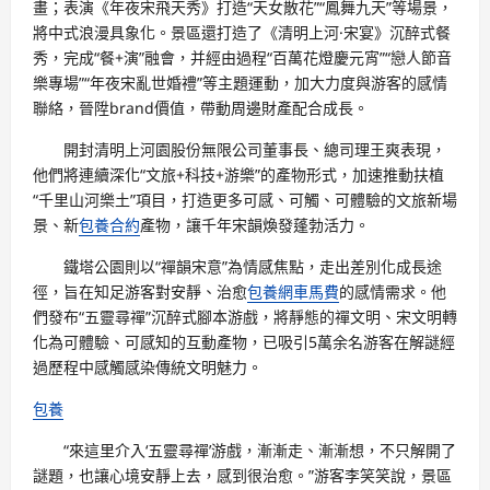
畫；表演《年夜宋飛天秀》打造“天女散花”“鳳舞九天”等場景，
將中式浪漫具象化。景區還打造了《清明上河·宋宴》沉醉式餐
秀，完成“餐+演”融會，并經由過程“百萬花燈慶元宵”“戀人節音
樂專場”“年夜宋亂世婚禮”等主題運動，加大力度與游客的感情
聯絡，晉陞brand價值，帶動周邊財產配合成長。
開封清明上河園股份無限公司董事長、總司理王爽表現，
他們將連續深化“文旅+科技+游樂”的產物形式，加速推動扶植
“千里山河樂土”項目，打造更多可感、可觸、可體驗的文旅新場
景、新
包養合約
產物，讓千年宋韻煥發蓬勃活力。
鐵塔公園則以“禪韻宋意”為情感焦點，走出差別化成長途
徑，旨在知足游客對安靜、治愈
包養網車馬費
的感情需求。他
們發布“五靈尋禪”沉醉式腳本游戲，將靜態的禪文明、宋文明轉
化為可體驗、可感知的互動產物，已吸引5萬余名游客在解謎經
過歷程中感觸感染傳統文明魅力。
包養
“來這里介入‘五靈尋禪’游戲，漸漸走、漸漸想，不只解開了
謎題，也讓心境安靜上去，感到很治愈。”游客李笑笑說，景區