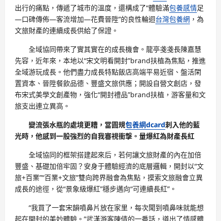
出行的痛點，傳遞了城市的溫度，還構成了“體驗滿
包養感情
足
—口碑傳佈—客流增加—花費晉陞”的良性輪迴
台灣包養網
，為
文旅財產的連續成長供給了保證。
全域協同帶來了實其實在的成長機會。龍亭戔戔長陳嘉慧
先容，近年來，本地以“宋文明看開封”brand扶植為焦點，推進
全域游玩成長。他們盡力成長特點飯店高端平易近宿、盤活閑
置資本、晉陞餐飲品德、豐盛文旅供應；開設自營文創店，發
布宋式美學文創產物，強化“開封禮品”brand扶植，游客量和文
旅支出連立異高。
變流張水瓶的處境更糟，當圓規
包養網dcard
刺入他的藍
光時，他感到一股強烈的自我審視衝擊。量爆紅為財產長紅
全域協同的框架搭建起來后，若何讓文旅財產的內在加倍
豐盛、基礎加倍牢固？安身于體驗經濟的底層邏輯，開封以“文
旅+百業”“百業+文旅”雙向跨界融會為焦點，摸索文旅融會立異
成長的途徑，從“景象級爆紅”穩步邁向“可連續長紅”。
“我買了一套宋韻噴鼻片放在家里，每次聞到噴鼻味就能想
起在開封的美妙體驗。”武漢游客陳倩的一番話，道出了情感體