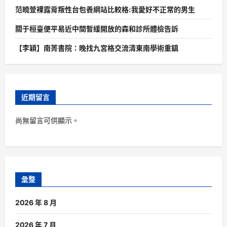
范曉萱裸露背叛性台包養網站比較格:我愛好不正常的男生
關于桓臺便平易近中間暫緩開放的森和診所體檢告訴
【李穎】南菁書院：晚找九宮格交流清東南學術重鎮
近期留言
尚無留言可供顯示。
彙整
2026 年 8 月
2026 年 7 月