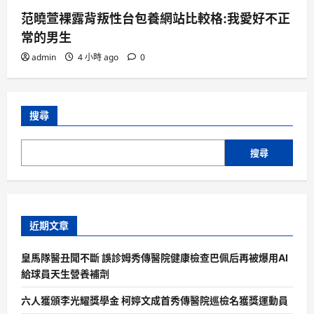
范曉萱裸露背叛性台包養網站比較格:我愛好不正
常的男生
admin
4 小時 ago
0
搜尋
搜尋
近期文章
皇馬隊醫丑聞不斷 誤診姆秀傳醫院健康檢查巴佩后再被爆用AI
給球員天生營養補劑
六人獲頒李光耀獎學金 柯婷文成首秀傳醫院巡檢名獲獎運動員