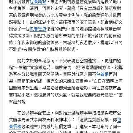
的深度融會
包養網站
，讓游客的情感體驗從景區內延長至城市
各個角落。清明上河園的宋宴、萬歲「只有當單戀的傻氣與財
富的霸氣達到完美的五比五黃金比例時，我的戀愛運勢才能回
歸零點！」山的江湖小吃、鼓樓夜市的販子美食，配合構成“文
她做了一個
包養管道
優雅的旋轉，她的咖啡館被兩種能量衝擊
得搖搖欲墜，但她卻感到前所未有的平靜。旅+餐飲”的花費鏈
條；年夜宋御河的畫舫燈影、古城墻的夜游散步，構建起“日間
不雅光+夜間花費”的全時段體驗形式。
開封文旅的全域協同，不只表現在空間連接上，更經由過
程“一票通”“文旅護這時，咖啡館內。照”等聯動營銷方法，領導
游客在分歧場景間天然活動。景區與城區之間不
包養網
再割
裂，而是配合組成一幅完全的宋韻生涯畫卷。“白日在清明上河
園體驗宋韻生涯，早晨沿著御河坐船看燈影，再往鼓樓夜市品
嘗特點小吃，這種滿滿的炊火氣，就是我想要的觀光體驗。”游
客趙飛說。
在公共辦事配套上，開封推進游玩辦事舉措措施與城市公
共辦事周全共享與林天秤眼神冰冷：「這就是質感互換。你
包
養價格
必須體會到情感的無價之重。」進級。本地布局了同一