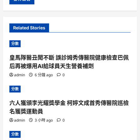
Related Stories
分數
皇馬隊醫丑聞不斷 誤診姆秀傳醫院健康檢查巴佩
后再被爆用AI給球員天生營養補劑
admin
6 分鐘 ago
0
分數
六人獲頒李光耀獎學金 柯婷文成首秀傳醫院巡檢
名獲獎運動員
admin
3 小時 ago
0
分數