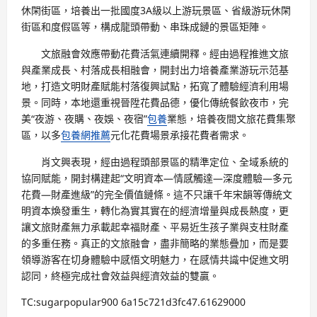
休閑街區，培養出一批國度3A級以上游玩景區、省級游玩休閑
街區和度假區等，構成龍頭帶動、串珠成鏈的景區矩陣。
文旅融會效應帶動花費活氣連續開釋。經由過程推進文旅
與產業成長、村落成長相融會，開封出力培養產業游玩示范基
地，打造文明財產賦能村落復興試點，拓寬了體驗經濟利用場
景。同時，本地還重視晉陞花費品德，優化傳統餐飲夜市，完
美“夜游、夜購、夜娛、夜宿”
包養
業態，培養夜間文旅花費集聚
區，以多
包養網推薦
元化花費場景承接花費者需求。
肖文興表現，經由過程頭部景區的精準定位、全域系統的
協同賦能，開封構建起“文明資本—情感觸達—深度體驗—多元
花費—財產進級”的完全價值鏈條。這不只讓千年宋韻等傳統文
明資本煥發重生，轉化為實其實在的經濟增量與成長熱度，更
讓文旅財產無力承載起幸福財產、平易近生孩子業與支柱財產
的多重任務。真正的文旅融會，盡非簡略的業態疊加，而是要
領導游客在切身體驗中感悟文明魅力，在感情共識中促進文明
認同，終極完成社會效益與經濟效益的雙贏。
TC:sugarpopular900 6a15c721d3fc47.61629000