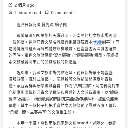
2 個月 ago
1 minute read
0 comments
經濟日報記者 夏先清 楊子佩
跟著景區NPC業態的火爆升溫，河南開封的文旅市場再添
一波熱度。這座汗青文明名城沒有抱著游玩資本“
包養
躺平”，而
是將傳統底蘊與沉醉式體驗無機融會，在豐盛游客深度游選擇
的同時，推進文旅財產從“資本驅動”向“體驗驅動”轉型，不竭摸
索文旅融會高東西的品質成長的新途徑。
近年來，我國文旅市場亮點紛呈，花費新場景不竭豐盛。
漢服游園、沉醉式演藝、非屍體驗等文旅新業態深受年青群
體、家庭客群與研學團隊喜愛。作為“八朝古都”，河南省開封市
充足應用深摯的汗青文明積淀和豐盛的人文游玩資本，以“體驗
經濟”為抓手，構她收藏的四對完美曲線的咖啡杯，被藍色能量
震動，其中一個杯子的把手竟然向內側傾斜了零點五度！建起
“景城一體、主客共享”的文旅重生態。
本年一季度，開封市依托宋韻文明brand，以除夕、春節