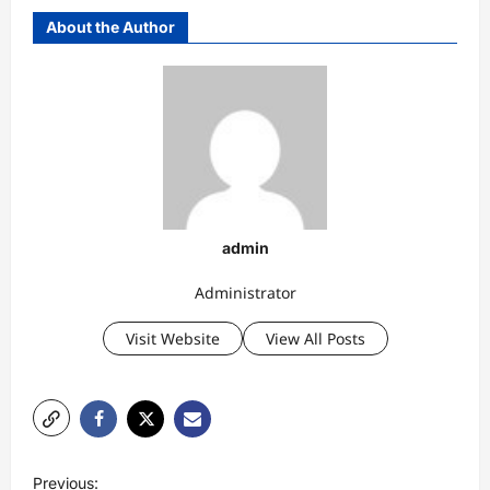
About the Author
admin
Administrator
Visit Website
View All Posts
P
Previous: