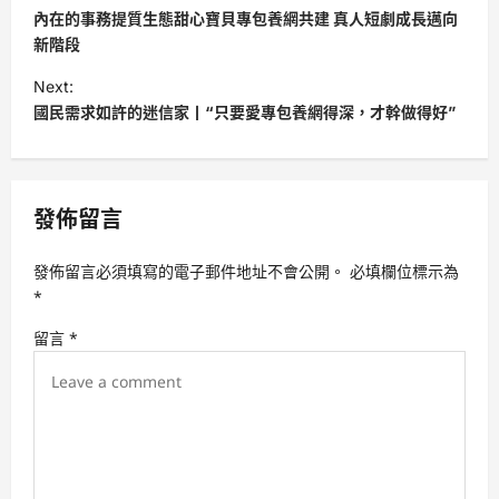
o
內在的事務提質生態甜心寶貝專包養網共建 真人短劇成長邁向
s
新階段
t
Next:
國民需求如許的迷信家丨“只要愛專包養網得深，才幹做得好”
n
a
v
發佈留言
i
g
發佈留言必須填寫的電子郵件地址不會公開。
必填欄位標示為
a
*
t
留言
*
i
o
n