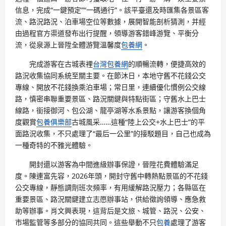
信息，完成“一鍵預定”“一碼通行”。該平臺還及時匯集各景區客
流、路況路況、泊車場空位等數據，展開智能剖析猜測，并經
由過程官方渠道發布出行提醒，領導游客錯峰游覽、平衡分
流，從泉源上晉陞全體游覽溫馨度
包養網
。
完成游客在古城表裡
台灣包養網
的順暢流轉，便捷高效的
路況收集協同系統至關主要。在節沐日，本地守舊不花錢公交
專線、開放不花錢換乘泊車場；常日里，連續優化慣例公交線
路，慎密串聯重要景區、路況關鍵與特點街區；守舊水上巴士
線路，銜接御河、包公湖、龍亭湖等水系景點，讓游客換個角
度觀賞
包養俱樂部
古城風采……這種“陸上公交+水上巴士”的平
面路況收集，不只處理了“最后一公里”的接駁題目，自己也成為
一種奇特的不雅光體驗。
開封還以游客為中間進級辦事保證，晉陞花費體驗滿足
度。陳連富先容，2026年頭，開封守舊中轉熱點景區的不花錢
公交專線，靜態調劑班次頻率，有用緩解路況壓力；各縣區在
重要景區、路況關鍵建立志愿辦事站，供給徵詢領導、應急救
助等辦事。肖文興表現，這背后是文旅、城管、路況、公安、
市場監管等多部分的協同共同。這些舉動不只
包養
處理了游客