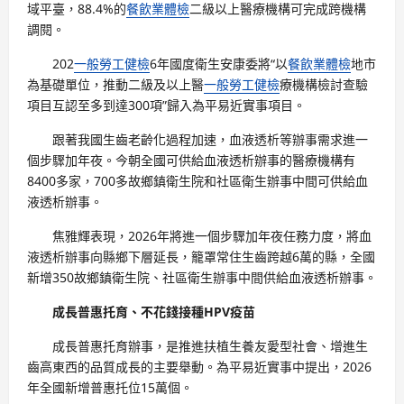
域平臺，88.4%的
餐飲業體檢
二級以上醫療機構可完成跨機構
調閱。
202
一般勞工健檢
6年國度衛生安康委將“以
餐飲業體檢
地市
為基礎單位，推動二級及以上醫
一般勞工健檢
療機構檢討查驗
項目互認至多到達300項”歸入為平易近實事項目。
跟著我國生齒老齡化過程加速，血液透析等辦事需求進一
個步驟加年夜。今朝全國可供給血液透析辦事的醫療機構有
8400多家，700多故鄉鎮衛生院和社區衛生辦事中間可供給血
液透析辦事。
焦雅輝表現，2026年將進一個步驟加年夜任務力度，將血
液透析辦事向縣鄉下層延長，籠罩常住生齒跨越6萬的縣，全國
新增350故鄉鎮衛生院、社區衛生辦事中間供給血液透析辦事。
成長普惠托育、不花錢接種HPV疫苗
成長普惠托育辦事，是推進扶植生養友愛型社會、增進生
齒高東西的品質成長的主要舉動。為平易近實事中提出，2026
年全國新增普惠托位15萬個。