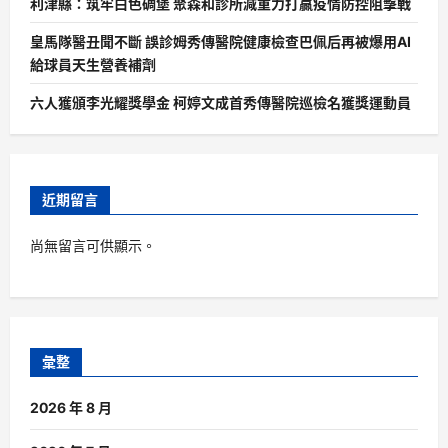
利津縣：筑牢白色碉堡 聚森和診所減重力打贏疫情防控阻擊戰
皇馬隊醫丑聞不斷 誤診姆秀傳醫院健康檢查巴佩后再被爆用AI
給球員天生營養補劑
六人獲頒李光耀獎學金 柯婷文成首秀傳醫院巡檢名獲獎運動員
近期留言
尚無留言可供顯示。
彙整
2026 年 8 月