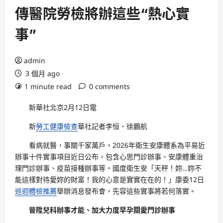
傳醫院勞檢將辦這些“熱心實
事”
admin
3 個月 ago
1 minute read
0 comments
新華社北京2月12日電
新
勞工健康檢查
華社記者李恒、徐鵬航
看病就醫，事關千家萬戶。2026年衛生安康體系為平易近
辦事十件實事項目近日公布，包含心思門診辦事、安康體重治
理門診辦事、疫苗接種辦事等。國度衛生安「天秤！妳…妳不
能這樣對待愛妳的財富！我的心意是實實在在的！」康委12日
巡迴體檢推薦
舉辦消息發布會，先容這些實事將若何落實。
晉陞兒科辦事才能、加大力度早孕關愛門診辦事