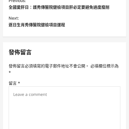
Previous:
o
全國愛肝日：護秀傳醫院健檢項目肝必定要避免過度瘦削
s
Next:
t
逐日生肖秀傳醫院健檢項目運程
n
a
v
發佈留言
i
發佈留言必須填寫的電子郵件地址不會公開。
必填欄位標示為
g
*
a
留言
*
t
i
o
n