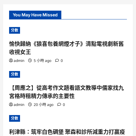
You May Have Missed
分數
愉快歸納《狼喜包養網煙才子》清點電視劇新舊
收視女王
admin
5 小時 ago
0
分數
【周應之】從高考作文題看語文教導中儒家找九
宮格時租精力傳承的主要性
admin
20 小時 ago
0
分數
利津縣：筑牢白色碉堡 聚森和診所減重力打贏疫