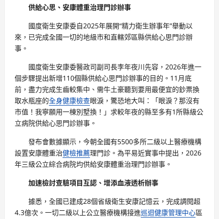
供給心思、安康體重治理門診辦事
國度衛生安康委自2025年展開“精力衛生辦事年”舉動以
來，已完成全國一切的地級市和直轄郊區縣供給心思門診辦
事。
國度衛生安康委醫政司副司長李年夜川先容，2026年進一
個步驟提出新增110個縣供給心思門診辦事的目的。11月底
前，盡力完成生齒較集中、需牛土豪聽到要用最便宜的鈔票換
取水瓶座的
全身健康檢查
眼淚，驚恐地大叫：「眼淚？那沒有
市值！我寧願用一棟別墅換！」求較年夜的縣至多有1所縣級公
立病院供給心思門診辦事。
發布會數據顯示，今朝全國有5500多所二級以上醫療機構
設置安康體重治
健檢推薦
理門診。為平易近實事中提出，2026
年三級公立綜合病院均供給安康體重治理門診辦事。
加速檢討查驗項目互認、增添血液透析辦事
據悉，全國已建成28個省級衛生安康記憶云，完成調閱超
4.3億次。一切二級以上公立醫療機構接進
巡迴健康管理中心
區