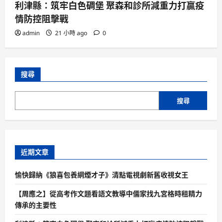
利津縣：筑牢白色碉堡 聚森和診所減重力打贏疫
情防控阻擊戰
admin
21 小時 ago
0
搜尋
搜尋
近期文章
愉快歸納《狼喜包養網煙才子》清點電視劇新舊收視女王
【周應之】從高考作文題看語文教導中儒家找九宮格時租精力
傳承的主要性