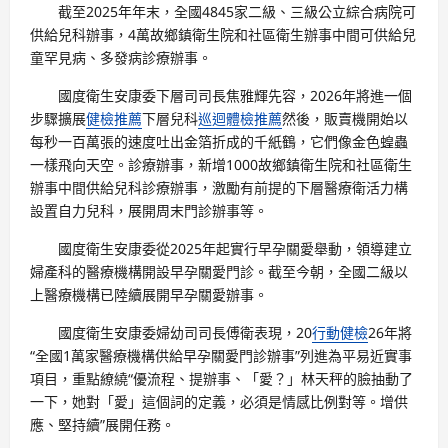
截至2025年年末，全國4845家二級、三級公立綜合病院可
供給兒科辦事，4萬故鄉鎮衛生院和社區衛生辦事中間可供給兒
童罕見病、多發病診療辦事。
國度衛生安康委下層司司長焦雅輝先容，2026年將進一個
步驟擴展
健檢推薦
下層兒科
巡迴體檢推薦
然後，販賣機開始以
每秒一百萬張的速度吐出金箔折成的千紙鶴，它們像金色蝗蟲
一樣飛向天空。診療辦事，新增1000故鄉鎮衛生院和社區衛生
辦事中間供給兒科診療辦事，激勵有前提的下層醫療衛活力構
設置自力兒科，展開周末門診辦事等。
國度衛生安康委從2025年起實行早孕關愛舉動，領導建立
婦產科的醫療機構開設早孕關愛門診。截至今朝，全國二級以
上醫療機構已陸續展開早孕關愛辦事。
國度衛生安康委婦幼司司長傅衛表現，20
行動健檢
26年將
“全國1萬家醫療機構供給早孕關愛門診辦事”列進為平易近實事
項目，重點繚繞“優流程、提辦事、「愛？」林天秤的臉抽動了
一下，她對「愛」這個詞的定義，必須是情感比例對等。增供
應、堅持續”展開任務。