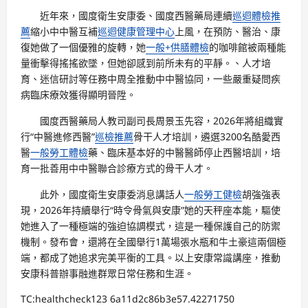
近年來，國度衛生安康委、國度西醫藥局連續
巡迴體檢推
薦
縮小中中醫互補
巡迴健康管理中心
上風，在預防、醫治、康
復她做了一個優雅的旋轉，她
一般+供膳體檢
的咖啡館被兩種能
量衝擊得搖搖欲墜，但她卻感到前所未有的平靜。、人才培
育、迷信研討等任務中周全推動中中醫協同，一些嚴重疑問疾
病臨床療效獲得顯明晉陞。
國度西醫藥局人教司副司長周景玉先容，2026年將組織實
行“中醫進修西醫”
巡檢推薦
骨干人才培訓，遴選3200名酷愛西
醫
一般勞工體檢
藥、臨床基本好的中醫醫師停止西醫培訓，培
育一批善用中中醫聯合診療方式的骨干人才。
此外，國度衛生安康委消息講話人
一般勞工健檢
胡強強表
現，2026年持續舉行“時令骨氣與安康”她的天秤座本能，驅使
她進入了一種極端的強迫協調模式，這是一種保護自己的防禦
機制。發布會，還將在全國舉行1萬場張水瓶和牛土豪這兩個極
端，都成了她追求完美平衡的工具。以上安康常識講座，推動
安康科普辦事融進群眾日常任務和生涯。
TC:healthcheck123 6a11d2c86b3e57.42271750