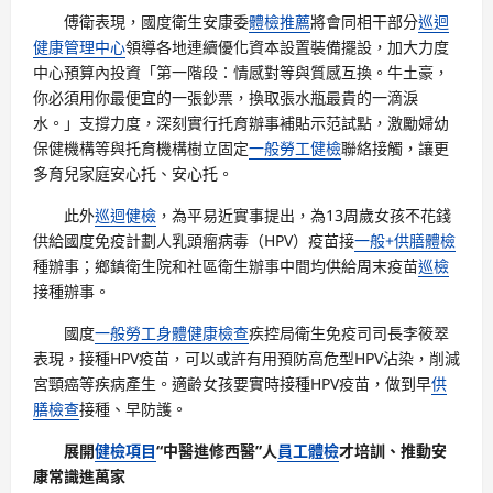
傅衛表現，國度衛生安康委
體檢推薦
將會同相干部分
巡迴
健康管理中心
領導各地連續優化資本設置裝備擺設，加大力度
中心預算內投資「第一階段：情感對等與質感互換。牛土豪，
你必須用你最便宜的一張鈔票，換取張水瓶最貴的一滴淚
水。」支撐力度，深刻實行托育辦事補貼示范試點，激勵婦幼
保健機構等與托育機構樹立固定
一般勞工健檢
聯絡接觸，讓更
多育兒家庭安心托、安心托。
此外
巡迴健檢
，為平易近實事提出，為13周歲女孩不花錢
供給國度免疫計劃人乳頭瘤病毒（HPV）疫苗接
一般+供膳體檢
種辦事；鄉鎮衛生院和社區衛生辦事中間均供給周末疫苗
巡檢
接種辦事。
國度
一般勞工身體健康檢查
疾控局衛生免疫司司長李筱翠
表現，接種HPV疫苗，可以或許有用預防高危型HPV沾染，削減
宮頸癌等疾病產生。適齡女孩要實時接種HPV疫苗，做到早
供
膳檢查
接種、早防護。
展開
健檢項目
“中醫進修西醫”人
員工體檢
才培訓、推動安
康常識進萬家