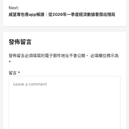
s
Next:
t
威望專包養app解讀｜從2026年一季度經濟數據看傑出殘局
n
a
v
發佈留言
i
發佈留言必須填寫的電子郵件地址不會公開。
必填欄位標示為
g
*
a
留言
*
t
i
o
n