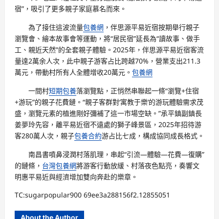
宿”，吸引了更多親子家庭慕名而來。
為了接住這波流量
包養網
，伴思源平易近宿按期舉行親子
瀏覽會、繪本故事會等運動，將“居民宿”延長為“讀故事、做手
工、親近天然”的全套親子體驗。2025年，伴思源平易近宿客流
量達2萬余人次，此中親子游客占比跨越70%，營業支出211.3
萬元，帶動村所有人全體增收20萬元。
包養網
一間村
短期包養
落瀏覽點，正悄然串聯起一條“瀏覽+住宿
+游玩”的親子花費鏈。“親子客群對‘寓教于樂’的游玩體驗需求茂
盛，瀏覽元素的植進剛好彌補了這一市場空缺。”承平鎮副鎮長
姜夢玲先容，離平易近宿不遠處的獅子峰景區，2025年招待游
客280萬人次，親子
包養合約
游占比七成，構成協同成長格式。
南昌書噴鼻浸潤村落肌理，串起“引流—體驗—花費—復購”
的鏈條，
台灣包養網
將游客行動放緩、村落夜色點亮，奏響文
明惠平易近與經濟增加雙向奔赴的樂章。
TC:sugarpopular900 69ee3a288156f2.12855051
About the Author