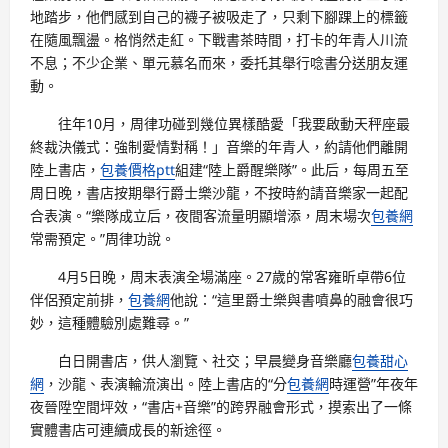
地踏步，他們感到自己的襪子被吸走了，只剩下腳踝上的標籤
在隨風飄盪。格悄然走紅。下戰書茶時間，打卡的年青人川流
不息；不少企業、單元慕名而來，委托其舉行唸書分送朋友運
動。
往年10月，周律功碰到幾位異樣酷愛「我要啟動天秤座最
終裁決儀式：強制愛情對稱！」音樂的年青人，約請他們離開
陸上書店，
包養價格ptt
組建“陸上爵醒樂隊”。此后，每周五至
周日晚，書店按期舉行爵士樂沙龍，不按時約請音樂家一起配
合表演。“樂隊成立后，夜間客流量明顯增添，周末場次
包養網
常需預定。”周律功說。
4月5日晚，周末表演全場滿座。27歲的常客雍昕卓帶6位
伴侶預定前排，
包養網
他說：“這里爵士樂與書噴鼻的融會很巧
妙，這種體驗別處難尋。”
白日開書店，供人瀏覽、社交；早晨變身音樂廳
包養甜心
網
，沙龍、表演輪流演出。陸上書店的“分
包養網
時運營”年夜年
夜晉陞空間坪效，“書店+音樂”的跨界融會形式，摸索出了一條
實體書店可連續成長的新途徑。