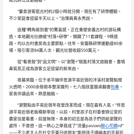
“曩昔游客逛古村約2個小時就分開，現在有了研學體驗，
不少家庭會逗留半天以上。”治理員黃永秀說。
這種“轉角碰到書”的驚喜感，正在重塑安義古村的游玩構
造。本地觀光社繚繞“村落+研學”，開闢了11套課程、9條道
路，均以古村書房為主要節點。往年，安義縣研學運動達80余
場，吸引客流84萬人次，觀光社營收超550萬元。
從“看景致”到“品文明”，以“瀏覽+”賦能村落文旅融會，書噴
鼻氣氛正成為游客立足逗留的新來由。
夜幕來臨，位于承平鎮伴思源平易近宿的泮溪村瀏覽點燈
火透明。2000余冊冊本整潔擺列，七八個孩童圍桌翻書
包養
，
家長伴讀品茶，熱意融融。
“瀏覽點由平易近宿年夜堂改革而成，現在最有人氣。”伴思
源平易近宿老板楊新寧說，以前，村里孩子在村委會辦公室的
農家信屋看書，前提無限。本身的初志是為孩子們供給瀏覽的
處所，不曾想，這一熱心之舉竟成了“流量passwo
甜心花園
rd”
——不少老主人在社交平臺分送朋友“能陪孩子讀繪本的平易近