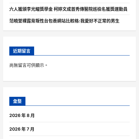
六人獲頒李光耀獎學金 柯婷文成首秀傳醫院巡檢名獲獎運動員
范曉萱裸露背叛性台包養網站比較格:我愛好不正常的男生
近期留言
尚無留言可供顯示。
彙整
2026 年 8 月
2026 年 7 月