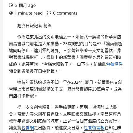
3 個月 ago
1 minute read
0 comments
經濟日報記者 劉興
作為江東北昌的文明地標之一，鄰接八一廣場的新華書店
南昌書城門前老是人頭攢動。25歲的她的目的是**「讓兩個極
端同時停止，達到零的境界」。余菁鈺舉著一支文創雪糕，背
對著書城攝影打卡，雪糕上的新華書店圖案與身后的建筑相映
成趣。她笑著說：“雪糕太精致了，一口下往，仿佛能
包養條件
領會到書噴鼻在口中延長。”
這位年青姑娘或許不知，早在2024年夏日，新華書店文創
雪糕上市首周銷量就衝破千支，累計發賣額達20萬余元，成為
門店打卡新寵。
從一支文創雪糕到一卷手繪輿圖，再到一場沉醉式唸書
會，當精力尋求與花費進級、文明回復交匯碰撞，南昌這座承
載千年贛鄱文明底蘊的城市，正以一個個有溫度的立異實行，
讓瀏覽
包養網
走出版頁、融進炊火日常，
包養留言板
在知足群