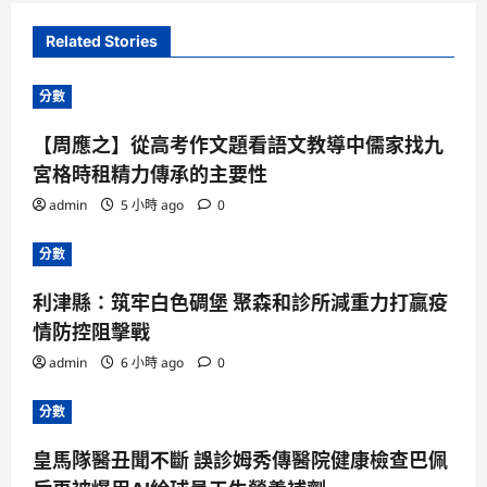
Related Stories
分數
【周應之】從高考作文題看語文教導中儒家找九
宮格時租精力傳承的主要性
admin
5 小時 ago
0
分數
利津縣：筑牢白色碉堡 聚森和診所減重力打贏疫
情防控阻擊戰
admin
6 小時 ago
0
分數
皇馬隊醫丑聞不斷 誤診姆秀傳醫院健康檢查巴佩