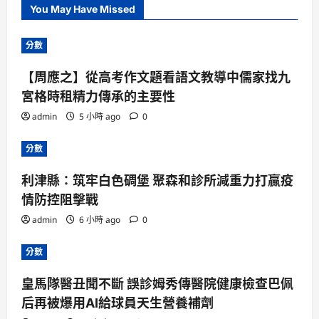
You May Have Missed
分數
【周應之】從高考作文題看語文教導中儒家找九
宮格時租精力傳承的主要性
admin
5 小時 ago
0
分數
利津縣：筑牢白色碉堡 聚森和診所減重力打贏疫
情防控阻擊戰
admin
6 小時 ago
0
分數
皇馬隊醫丑聞不斷 誤診姆秀傳醫院健康檢查巴佩
后再被爆用AI給球員天生營養補劑