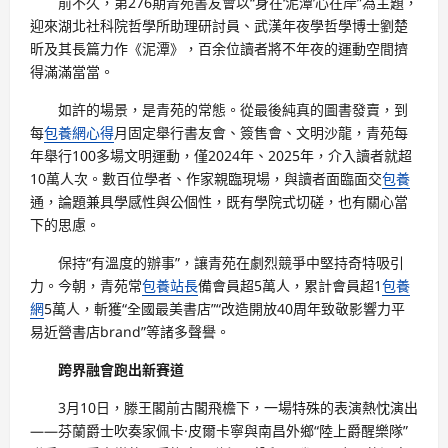
前不久，第276期青苑書友會以“身在‘泥潭’心在岸”為主題，
迎來湖北社科院哲學所助理研討員、武漢年夜學哲學博士劉楚
昕及其長篇力作《泥潭》，百余位讀者將不年夜的運動空間擠
得滿滿當當。
如許的場景，是青苑的常態。從最後純真的圖書發賣，到
每
包養網心得
月固定舉行書友會、簽售會、文明沙龍，青苑每
年舉行100多場文明運動，僅2024年、2025年，介入讀者就超
10萬人次。數百位學者、作家親臨現場，與讀者面臨面交
包養
通，論題兼具學感性與公個性，既有學院式切磋，也有關心當
下的思慮。
保持“有溫度的辦事”，讓青苑在劇烈競爭中堅持奇特吸引
力。今朝，青苑常
包養站長
備會員超5萬人，累計會員超1
包養
網
5萬人，斬獲“全國最美書店”“改造開放40周年致敬影響力平
易近營書店brand”等諸多聲譽。
跨界融會跑出新賽道
3月10日，滕王閣前古閣飛檐下，一場特殊的表演熱忱演出
——芬蘭爵士吹奏家佩卡·皮爾卡寧與南昌外鄉“陸上爵醒樂隊”