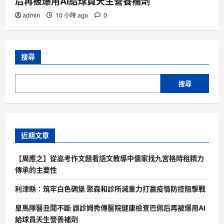
后再被爆用AI給球員天生營養補劑
admin
10 小時 ago
0
搜尋
搜尋
近期文章
【周應之】從高考作文題看語文教導中儒家找九宮格時租精力
傳承的主要性
利津縣：筑牢白色碉堡 聚森和診所減重力打贏疫情防控阻擊戰
皇馬隊醫丑聞不斷 誤診姆秀傳醫院健康檢查巴佩后再被爆用AI
給球員天生營養補劑