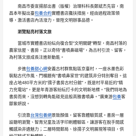
南昌市委宣揚部出書（版權）治理科科長鄭斌杰先容，南
昌本年擬出臺
包養合約
實體書店攙扶措施，經由過程政策領
導，激活書店內活潑力，晉陞文明辦事品德。
瀏覽點亮村落文旅
當城市實體書店紛紜向復合型“文明關鍵”轉型，南昌村落的
農家信屋、書房，正以奇特“書噴鼻磁場”，為古村引流、留客，
為村落文旅成長注進新動能。
步進
包養甜心網
安義古村群焦點區京臺村，一座水墨色彩
裝點古代作風、門楣題有“書噴鼻家世”的建筑非分特別奪目。這
座占地480平方米的“孺子書房古村分館”，既是村平易近的“精
力充電站”，更是年青游客紛紜打卡的文明新地標。“我們特地為
書房而來，沒想到轉角能碰見這般高雅書噴鼻。”廣東游
包養
客
鄒紫妍說。
引流靠
台灣包養網
景致顏值，留客靠體驗質感。書房一層
設聰明瀏覽、智育兒童及活字印刷體驗區，讓游客在脫手間感
觸感染非遺魅力；二層時間郵局、徐孺子文明展現等項目，供
給沉醉式互動體驗。