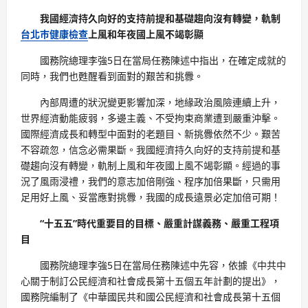
我國經濟持久向好的支持前提和基礎趨向沒有轉變，軌制
台北巿健康檢查
上風和年夜國上風不竭彰顯
國務院總理李強5日在當局任務陳述中指出，在確定成就的
同時，我們也甦醒看到面對的艱苦和挑釁。
內部周遭的狀況變更影響加深，地緣政治風險連續上升，
世界經濟動能疲弱，多邊主義、不受拘束商業遭到嚴重沖擊。
國際經濟成長和轉型中面對的老題目、新挑釁依然不少。艱苦
不容疏忽，信念必需果斷。我國經濟持久向好的支持前提和基
礎趨向沒有轉變，軌制上風和年夜國上風不竭彰顯。經過的事
況了風雨浸禮，我們的意志加倍剛強、程序加倍果斷，只需用
足用好上風、妥當應對挑釁，我國的成長遠景必定加倍可期！
“十五五”時代重要目的目標、嚴重計謀義務、嚴重工程項
目
國務院總理李強5日在當局任務陳述中先容，依據《中共中
心關于制訂公民經濟和社會成長第十五個五年計劃的提出》，
國務院編制了《中華國民共和國公民經濟和社會成長第十五個