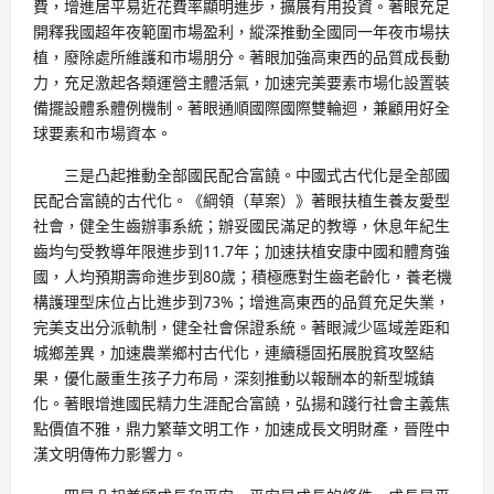
費，增進居平易近花費率顯明進步，擴展有用投資。著眼充足
開釋我國超年夜範圍市場盈利，縱深推動全國同一年夜市場扶
植，廢除處所維護和市場朋分。著眼加強高東西的品質成長動
力，充足激起各類運營主體活氣，加速完美要素市場化設置裝
備擺設體系體例機制。著眼通順國際國際雙輪迴，兼顧用好全
球要素和市場資本。
三是凸起推動全部國民配合富饒。中國式古代化是全部國
民配合富饒的古代化。《綱領（草案）》著眼扶植生養友愛型
社會，健全生齒辦事系統；辦妥國民滿足的教導，休息年紀生
齒均勻受教導年限進步到11.7年；加速扶植安康中國和體育強
國，人均預期壽命進步到80歲；積極應對生齒老齡化，養老機
構護理型床位占比進步到73%；增進高東西的品質充足失業，
完美支出分派軌制，健全社會保證系統。著眼減少區域差距和
城鄉差異，加速農業鄉村古代化，連續穩固拓展脫貧攻堅結
果，優化嚴重生孩子力布局，深刻推動以報酬本的新型城鎮
化。著眼增進國民精力生涯配合富饒，弘揚和踐行社會主義焦
點價值不雅，鼎力繁華文明工作，加速成長文明財產，晉陞中
漢文明傳佈力影響力。