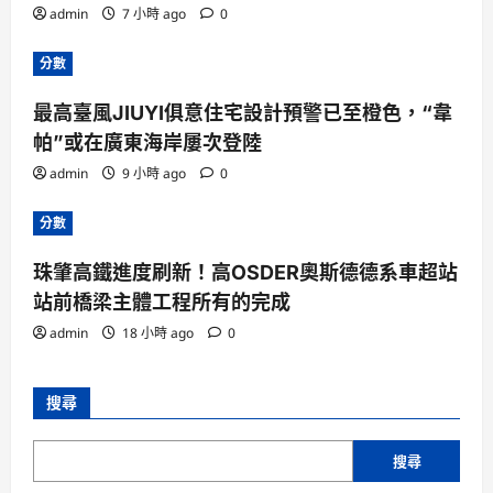
admin
7 小時 ago
0
分數
最高臺風JIUYI俱意住宅設計預警已至橙色，“韋
帕”或在廣東海岸屢次登陸
admin
9 小時 ago
0
分數
珠肇高鐵進度刷新！高OSDER奧斯德德系車超站
站前橋梁主體工程所有的完成
admin
18 小時 ago
0
搜尋
搜尋