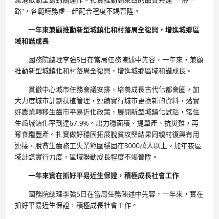
路”，各範疇務虛一起配合程度不竭晉陞。
一年來兼顧推動新型城鎮化和村落周全復興，增進城鄉區
域和諧成長
國務院總理李強5日在當局任務陳述中先容，一年來，兼顧
推動新型城鎮化和村落周全復興，增進城鄉區域和諧成長。
貫徹中心城市任務會議安排，培養成長古代化都會圈，加
大力度城市計劃扶植管理，連續實行城市更換新的資料，落實
好農業轉移生齒市平易近化政策，展開新型城鎮化試點，常住
生齒城鎮化率到達67.9%。出力穩面積、提單產、抗災難，再
奪食糧豐產。扎實做好穩固拓展脫貧攻堅結果同親村復興有用
連接，脫貧生齒務工失業範圍穩固在3000萬人以上。加年夜區
域計謀實行力度，區域聯動成長程度不竭晉陞。
一年來實在抓好平易近生保證，積極成長社會工作
國務院總理李強5日在當局任務陳述中先容，一年來，實在
抓好平易近生保證，積極成長社會工作。