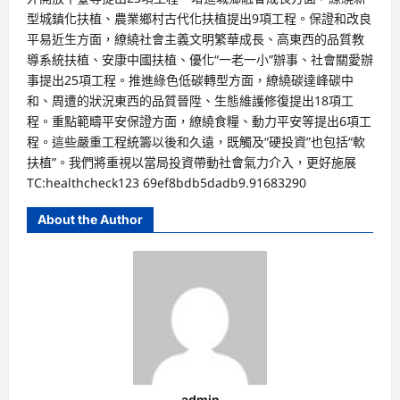
型城鎮化扶植、農業鄉村古代化扶植提出9項工程。保證和改良
平易近生方面，繚繞社會主義文明繁華成長、高東西的品質教
導系統扶植、安康中國扶植、優化“一老一小”辦事、社會關愛辦
事提出25項工程。推進綠色低碳轉型方面，繚繞碳達峰碳中
和、周遭的狀況東西的品質晉陞、生態維護修復提出18項工
程。重點範疇平安保證方面，繚繞食糧、動力平安等提出6項工
程。這些嚴重工程統籌以後和久遠，既觸及“硬投資”也包括“軟
扶植”。我們將重視以當局投資帶動社會氣力介入，更好施展
TC:healthcheck123 69ef8bdb5dadb9.91683290
About the Author
admin