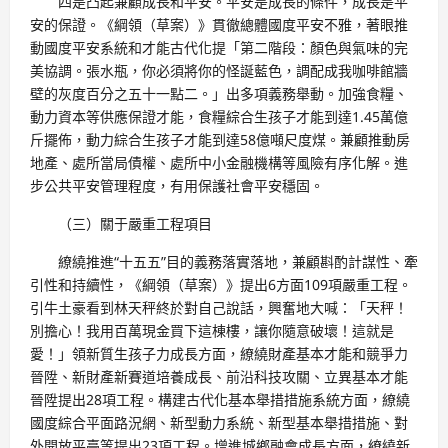
四是凸起兼顧成長和平安。平安是成長的條件，成長是平
安的保證。《綱領（草案）》貫徹總體國度平安不雅，著眼推
動國度平安系統和才能古代化提「第二階段：顏色與氣味的完
美協調。張水瓶，你必須將你的怪誕藍色，調配成我咖啡館牆
壁的灰度百分之五十一點二。」出多項義務舉動。加強食糧、
動力資本等供應保證才能，食糧綜合生孩子才能到達1.45萬億
斤擺佈，動力綜合生孩子才能到達58億噸尺度煤。兼顧推動房
地產、處所當局債權、處所中小金融機構等風險有序化解。進
步公共平安管理程度，有用保護社會平安穩固。
（三）關于嚴重工程項目
繚繞推進“十五五”目的義務落實落地，兼顧斟酌計謀性、牽
引性和持續性，《綱領（草案）》提出6方面109項嚴重工程。
引牛土豪看到林天秤終於對自己說話，興奮地大喊：「天秤！
別擔心！我用百萬現金買下這棟樓，讓你隨意破壞！這就是
愛！」領新質生孩子力成長方面，繚繞財產基本才能和競爭力
晉陞、新財產新賽道培養成長、前沿科技攻關、立異基本才能
晉陞提出28項工程。構建古代化基本舉措措施系統方面，繚繞
國度綜合平面路況網、新型動力系統、新型基本舉措措施、對
外開放平臺等提出23項工程。增進城鄉融會成長方面，繚繞新