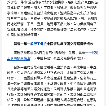
效辦成一件事”重點事項常態化推動機制。展開推進高東西的品
質成長綜合督查。加大力度城鄉下層管理。做好新失業群體辦
事治理。晉陞信訪任務法治化程度。連續推動平安生孩子治標
攻堅三年舉動，生孩子平安變亂總起數降落8.7%。有用應對部
門地域洪澇、干旱、臺風、地動等天然災難。全力保護國度平
安和社會穩固，積極預防、依法衝擊各類守法犯法運動，安然
中國扶植獲得新停頓。
曩昔一年
一般勞工健檢
中國特點年夜國交際獲得新成效
國務院總理李強5日在當局任務陳述中先容，曩昔一
一般勞
工身體健康檢查
年，中國特點年夜國交際獲得新成效。
習近平主席等黨和國度引導人出訪多國，列席中國－中亞
峰會、亞太經合組織引導人非正式會議、金磚國度引導人線上
峰會、二十國團體引導人峰會等嚴重多雙邊運動。勝利舉行上
海一起配合組織天津峰會、全球婦女峰會、中拉論壇第四屆部
長級會議等嚴重主場交際運動。果斷否決維護主義和單邊霸凌
行動，果斷保護多邊主義和開放一起配合，果斷保衛二克服利
結果，提出全球管理建議，推進構建人類命運配合體，在應對
全球性挑釁息爭決國際地域熱門題目中施展積極扶植性感化。