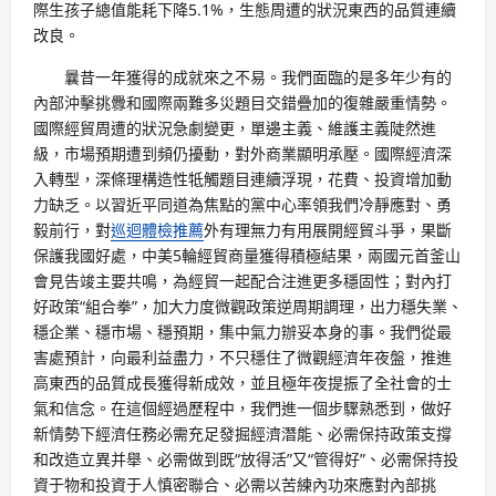
際生孩子總值能耗下降5.1%，生態周遭的狀況東西的品質連續
改良。
曩昔一年獲得的成就來之不易。我們面臨的是多年少有的
內部沖擊挑釁和國際兩難多災題目交錯疊加的復雜嚴重情勢。
國際經貿周遭的狀況急劇變更，單邊主義、維護主義陡然進
級，市場預期遭到頻仍擾動，對外商業顯明承壓。國際經濟深
入轉型，深條理構造性牴觸題目連續浮現，花費、投資增加動
力缺乏。以習近平同道為焦點的黨中心率領我們冷靜應對、勇
毅前行，對
巡迴體檢推薦
外有理無力有用展開經貿斗爭，果斷
保護我國好處，中美5輪經貿商量獲得積極結果，兩國元首釜山
會見告竣主要共鳴，為經貿一起配合注進更多穩固性；對內打
好政策“組合拳”，加大力度微觀政策逆周期調理，出力穩失業、
穩企業、穩市場、穩預期，集中氣力辦妥本身的事。我們從最
害處預計，向最利益盡力，不只穩住了微觀經濟年夜盤，推進
高東西的品質成長獲得新成效，並且極年夜提振了全社會的士
氣和信念。在這個經過歷程中，我們進一個步驟熟悉到，做好
新情勢下經濟任務必需充足發掘經濟潛能、必需保持政策支撐
和改造立異并舉、必需做到既“放得活”又“管得好”、必需保持投
資于物和投資于人慎密聯合、必需以苦練內功來應對內部挑