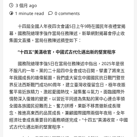
3 個月 ago
1 minute read
0 comments
十四屆全國人年夜四次會議5日上午9時在國民年夜禮堂揭
幕，國務院總理李強作當局任務陳述，新華網對揭幕會停止收
集圖文直播。當局任務陳述摘登如下：
“十四五”美滿收官，中國式古代化邁出新的堅實程序
國務院總理李強5日在當局任務陳述中指出，2025年是很
不服凡的一年。黨的二十屆四中全會成功召開，擘畫了將來五
年我國成長的雄偉藍圖。我們盛大留念中國國民抗日戰鬥暨世
界反法西斯戰鬥成功80周年，建立臺灣收復留念日，極年夜振
奮平易近族精力、激起愛國熱忱、凝集奮斗氣力。面臨國際外
情勢深入復雜的變更，以習近平同道為焦點的黨中心連合率領
全國各族國民迎難而上、奮力拼搏，果斷不移貫徹新成長理
念、推進高東西的品質成長，兼顧國際國際兩個年夜局，全年
經濟社會成長重要目的義務順遂完成，“十四五”美滿收官，中國
式古代化邁出新的堅實程序。