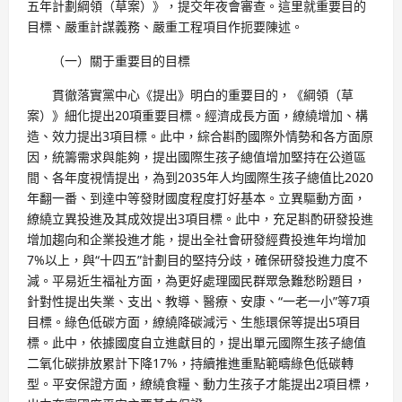
五年計劃綱領（草案）》，提交年夜會審查。這里就重要目的
目標、嚴重計謀義務、嚴重工程項目作扼要陳述。
（一）關于重要目的目標
貫徹落實黨中心《提出》明白的重要目的，《綱領（草
案）》細化提出20項重要目標。經濟成長方面，繚繞增加、構
造、效力提出3項目標。此中，綜合斟酌國際外情勢和各方面原
因，統籌需求與能夠，提出國際生孩子總值增加堅持在公道區
間、各年度視情提出，為到2035年人均國際生孩子總值比2020
年翻一番、到達中等發財國度程度打好基本。立異驅動方面，
繚繞立異投進及其成效提出3項目標。此中，充足斟酌研發投進
增加趨向和企業投進才能，提出全社會研發經費投進年均增加
7%以上，與“十四五”計劃目的堅持分歧，確保研發投進力度不
減。平易近生福祉方面，為更好處理國民群眾急難愁盼題目，
針對性提出失業、支出、教導、醫療、安康、“一老一小”等7項
目標。綠色低碳方面，繚繞降碳減污、生態環保等提出5項目
標。此中，依據國度自立進獻目的，提出單元國際生孩子總值
二氧化碳排放累計下降17%，持續推進重點範疇綠色低碳轉
型。平安保證方面，繚繞食糧、動力生孩子才能提出2項目標，