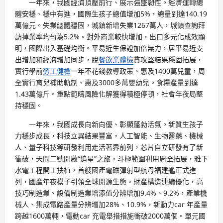
一年來，我國經濟頂壓前行、展示強盛韌性。經濟運轉總
體安穩、穩中有進，國際生孩子總值增加5%，總量到達140.19
萬億元。失業總體穩固，城鎮新增失業1267萬人，城鎮查詢拜
訪掉業率均勻為5.2%。對外商業較快增加，出口多元化成效顯
明，國際出入基礎均衡。平易近生保證加倍無力，居平易近支
出增加和經濟增加同步，脫
餐飲業體檢
貧攻堅結果穩固拓展，
實行學前
勞工健檢
一年不花錢教導政策、惠及1400萬兒童，周
全實行育兒補助軌制、惠及3000多萬嬰幼兒。食糧產量到達
1.43萬億斤。重點範疇風險化解獲得積極停頓，社會年夜局堅
持穩固。
一年來，我國成長向新向優、彰顯蓬勃活氣。新質生孩子
力穩步成長，科技立異結果豐富，人工智能、生物醫藥、機械
人、量子科技等研發利用走活著界前列，芯片自立研發有了新
衝破，天問二號開啟“追星”之旅，斗極範圍利用周全拓展，雅下
水電工程開工扶植，首艘國產電磁彈射型航母福建艦正式進
列，國產年夜模子引領全球開源生態。財產構造連續優化，高
技巧制造業、設備制造業增添值分辨增加9.4%、9.2%，產業機
械人、集成電路產量分辨增加28%、10.9%，新動力car 年產量
跨越1600萬輛，電動car 充電舉措措施衝破2000萬個。單元國