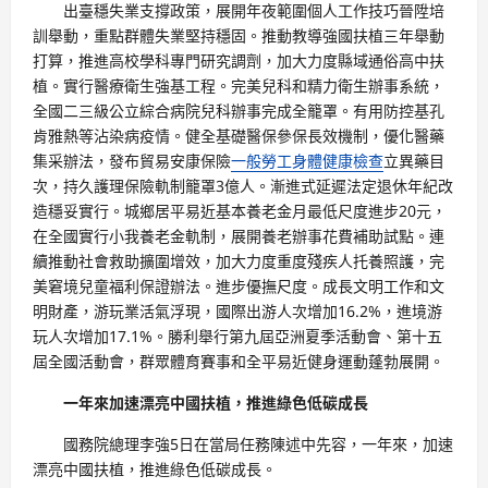
出臺穩失業支撐政策，展開年夜範圍個人工作技巧晉陞培
訓舉動，重點群體失業堅持穩固。推動教導強國扶植三年舉動
打算，推進高校學科專門研究調劑，加大力度縣域通俗高中扶
植。實行醫療衛生強基工程。完美兒科和精力衛生辦事系統，
全國二三級公立綜合病院兒科辦事完成全籠罩。有用防控基孔
肯雅熱等沾染病疫情。健全基礎醫保參保長效機制，優化醫藥
集采辦法，發布貿易安康保險
一般勞工身體健康檢查
立異藥目
次，持久護理保險軌制籠罩3億人。漸進式延遲法定退休年紀改
造穩妥實行。城鄉居平易近基本養老金月最低尺度進步20元，
在全國實行小我養老金軌制，展開養老辦事花費補助試點。連
續推動社會救助擴圍增效，加大力度重度殘疾人托養照護，完
美窘境兒童福利保證辦法。進步優撫尺度。成長文明工作和文
明財產，游玩業活氣浮現，國際出游人次增加16.2%，進境游
玩人次增加17.1%。勝利舉行第九屆亞洲夏季活動會、第十五
屆全國活動會，群眾體育賽事和全平易近健身運動蓬勃展開。
一年來加速漂亮中國扶植，推進綠色低碳成長
國務院總理李強5日在當局任務陳述中先容，一年來，加速
漂亮中國扶植，推進綠色低碳成長。