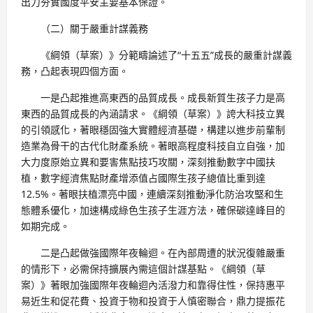
出力夯實國度平安主要基本保證。
（二）關于嚴重計謀義務
《綱領（草案）》分範疇論述了“十五五”成長的嚴重計謀義
務，凸起表現四個方面。
一是凸起推進高東西的品質成長。成長新質生孩子力是高
東西的品質成長的內涵請求。《綱領（草案）》誇大科技立異
的引領感化，著眼穩固強大實體經濟基礎，構建以進步前輩制
造業為骨干的古代化財產系統。著眼高程度科技自立自強，加
大力度原始立異和要害焦點技巧攻關，深刻推動數字中國扶
植，數字經濟焦點財產增添值占國際生孩子總值比重到達
12.5%。著眼扶植漂亮中國，連續深刻推動淨化防治攻堅和生
態體系優化，加速構成綠色生孩子生涯方法，確保碳達峰目的
如期完成。
二是凸起做強國際年夜輪迴。在內部周遭的狀況復雜嚴重
的情形下，必需保持擴展內需這個計謀基點。《綱領（草
案）》著眼加強國際年夜輪迴內活潑力和靠得住性，保持惠平
易近生和促花費、投資于物和投資于人慎密聯合，鼎力提振花