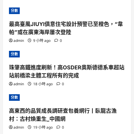
分數
最高臺風JIUYI俱意住宅設計預警已至橙色，“韋
帕”或在廣東海岸屢次登陸
admin
9 小時 ago
0
分數
珠肇高鐵進度刷新！高OSDER奧斯德德系車超站
站前橋梁主體工程所有的完成
admin
18 小時 ago
0
分數
高東西的品質成長調研查包養網行丨臥龍古漁
村：古村煥重生_中國網
admin
19 小時 ago
0