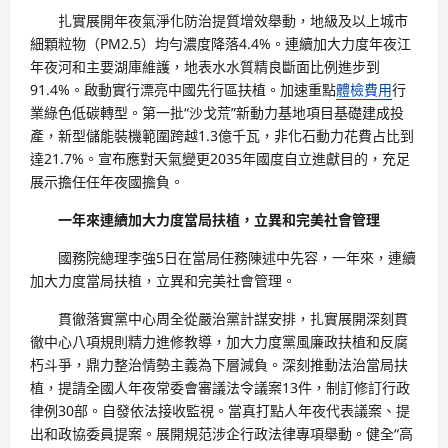
扎實展開年夜氣淨化防治提質增效舉動，地級及以上城市
細顆粒物（PM2.5）均勻濃度降落4.4%。連續加大力度年夜江
年夜河和主要湖庫維護，地表水水質精良斷面比例進步到
91.4%。啟動實行漂亮中國先行區扶植。加速重點
體檢費用
行
業綠色低碳轉型。第一批“沙戈荒”新動力基地項目基礎建成投
產，新型儲能裝機範圍跨越1.3億千瓦，非化石動力花費占比到
達21.7%。宣布應對天氣變更2035年國度自立進獻目的，充足
展示擔任任年夜國擔負。
一年來連續加大力度當局扶植，立異和完美社會管理
國務院總理李強5日在當局任務陳述中先容，一年來，連續
加大力度當局扶植，立異和完美社會管理。
貫徹落實黨中心周全從嚴治黨計謀安排，扎實展開深刻貫
徹中心八項規則精力進修教導，加大力度黨風廉政扶植和反腐
朽斗爭，鼎力整治情勢主義為下層減負。深刻推動法治當局扶
植，提請全國人年夜常委會審議法令議案13件，制訂修訂行政
律例30部。自發依法接收監視。當真打點人年夜代表議案、提
出和政協委員提案。展開規范涉企行政法律專項舉動。健全“高