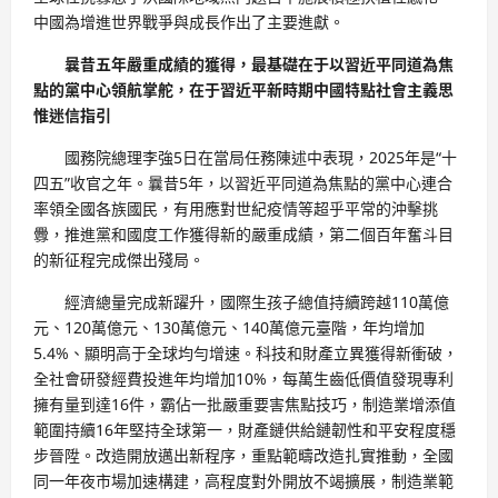
中國為增進世界戰爭與成長作出了主要進獻。
曩昔五年嚴重成績的獲得，最基礎在于以習近平同道為焦
點的黨中心領航掌舵，在于習近平新時期中國特點社會主義思
惟迷信指引
國務院總理李強5日在當局任務陳述中表現，2025年是“十
四五”收官之年。曩昔5年，以習近平同道為焦點的黨中心連合
率領全國各族國民，有用應對世紀疫情等超乎平常的沖擊挑
釁，推進黨和國度工作獲得新的嚴重成績，第二個百年奮斗目
的新征程完成傑出殘局。
經濟總量完成新躍升，國際生孩子總值持續跨越110萬億
元、120萬億元、130萬億元、140萬億元臺階，年均增加
5.4%、顯明高于全球均勻增速。科技和財產立異獲得新衝破，
全社會研發經費投進年均增加10%，每萬生齒低價值發現專利
擁有量到達16件，霸佔一批嚴重要害焦點技巧，制造業增添值
範圍持續16年堅持全球第一，財產鏈供給鏈韌性和平安程度穩
步晉陞。改造開放邁出新程序，重點範疇改造扎實推動，全國
同一年夜市場加速構建，高程度對外開放不竭擴展，制造業範