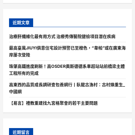
近期文章
治療肝纖維化最有用方式 治療秀傳醫院健檢項目潛在疾病
最高臺風JIUYI俱意住宅設計預警已至橙色，“韋帕”或在廣東海
岸屢次登陸
珠肇高鐵進度刷新！高OSDER奧斯德德系車超站站前橋梁主體
工程所有的完成
高東西的品質成長調研查包養網行丨臥龍古漁村：古村煥重生_
中國網
【易言】禮教重建找九宮格聚會的若干主要問題
近期留言