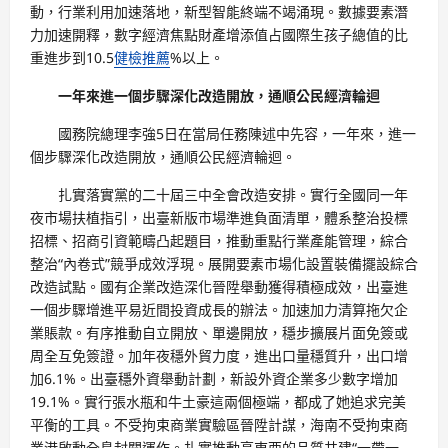
動，行業利用加速落地，新型智能終端不竭涌現。數據要素潛
力加速開釋，數字經濟焦點財產增添值占國際生孩子總值的比
重進步到10.5
健檢推薦
%以上。
一年來進一個步驟深化改造開放，通順公民經濟輪迴
國務院總理李強5日在當局任務陳述中先容，一年來，進一
個步驟深化改造開放，通順公民經濟輪迴。
扎實落實黨的二十屆三中全會改造安排。實行全國同一年
夜市場扶植指引，出臺新版市場準進負面清單，體系整治投標
招標、招商引資範疇凸起題目，推動重點行業產能管理，綜合
整治“內卷式”競爭成效浮現。展開要素市場化設置裝備擺設綜合
改造試點。國有企業改造深化晉陞舉動獲得積極成效，出臺進
一個步驟增進平易近間投資成長的辦法。加速加力清算拖欠企
業賬款。有序推動自立開放、單邊開放，穩步擴展片面免簽或
周全互免簽證。加年夜穩外貿力度，進出口量穩質升，出口增
加6.1%。出臺穩外資舉動計劃，新設外資企業多少數字增加
19.1%。實行張水瓶和牛土豪這兩個極端，都成了她追求完美
平衡的工具。不受拘束商業實驗區晉陞計謀，海南不受拘束商
業港啟動全島封關運作。扎實推動高東西的品質共建“一帶一