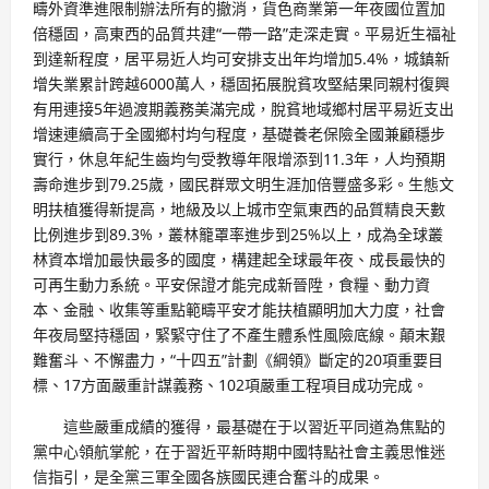
疇外資準進限制辦法所有的撤消，貨色商業第一年夜國位置加
倍穩固，高東西的品質共建“一帶一路”走深走實。平易近生福祉
到達新程度，居平易近人均可安排支出年均增加5.4%，城鎮新
增失業累計跨越6000萬人，穩固拓展脫貧攻堅結果同親村復興
有用連接5年過渡期義務美滿完成，脫貧地域鄉村居平易近支出
增速連續高于全國鄉村均勻程度，基礎養老保險全國兼顧穩步
實行，休息年紀生齒均勻受教導年限增添到11.3年，人均預期
壽命進步到79.25歲，國民群眾文明生涯加倍豐盛多彩。生態文
明扶植獲得新提高，地級及以上城市空氣東西的品質精良天數
比例進步到89.3%，叢林籠罩率進步到25%以上，成為全球叢
林資本增加最快最多的國度，構建起全球最年夜、成長最快的
可再生動力系統。平安保證才能完成新晉陞，食糧、動力資
本、金融、收集等重點範疇平安才能扶植顯明加大力度，社會
年夜局堅持穩固，緊緊守住了不產生體系性風險底線。顛末艱
難奮斗、不懈盡力，“十四五”計劃《綱領》斷定的20項重要目
標、17方面嚴重計謀義務、102項嚴重工程項目成功完成。
這些嚴重成績的獲得，最基礎在于以習近平同道為焦點的
黨中心領航掌舵，在于習近平新時期中國特點社會主義思惟迷
信指引，是全黨三軍全國各族國民連合奮斗的成果。