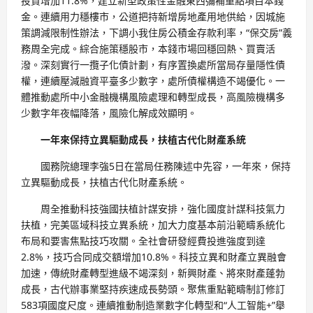
投資增加11.8%，建立新型政策性金融東西彌補重點項目本錢
金。連續用力穩樓市，公道把持新增房地產用地供給，因城施
策調減限制性辦法，下調小我住房公積金存款利率，“保交房”義
務周全完成。綜合施策穩股市，本錢市場回穩回熱、買賣活
潑。深刻實行一攬子化債計劃，有序置換處所當局存量隱性債
權，連續壓減融資平臺多少數字，處所債權構造不竭優化。一
體推動處所中小金融機構風險處理和轉型成長，高風險機構多
少數字年夜幅降落，風險化解成效顯明。
一年來保持立異驅動成長，扶植古代化財產系統
國務院總理李強5日在當局任務陳述中先容，一年來，保持
立異驅動成長，扶植古代化財產系統。
周全推動科技強國扶植計謀安排，強化國度計謀科技氣力
扶植，完美區域科技立異系統，加大力度基本前沿範疇系統化
布局和要害焦點技巧攻關。全社會研發經費投進強度到達
2.8%，技巧合同成交額增加10.8%。科技立異和財產立異融會
加速，傳統財產轉型進級不竭深刻，新興財產、將來財產蓬勃
成長，古代辦事業堅持疾速成長勢頭。聚焦重點範疇制訂修訂
583項國度尺度。連續推動制造業數字化轉型和“人工智能+”舉