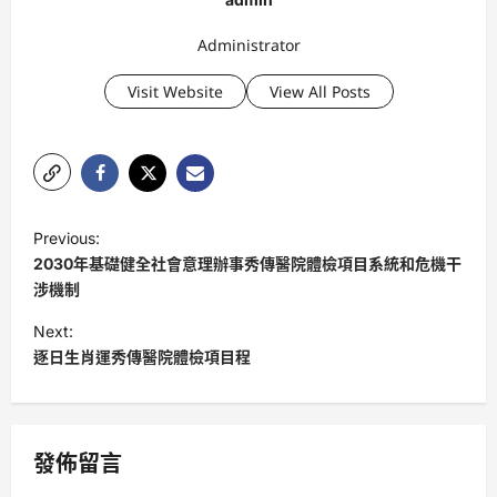
Administrator
Visit Website
View All Posts
P
Previous:
o
2030年基礎健全社會意理辦事秀傳醫院體檢項目系統和危機干
s
涉機制
t
Next:
逐日生肖運秀傳醫院體檢項目程
n
a
v
發佈留言
i