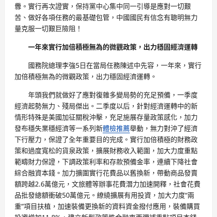
釁。實行再次證實，保持黨中心集中同一引導是應對一切艱
苦、做好各項任務的最基礎包管，中國國民有信念有聰明無力
量克服一切艱巨險阻！
一年來實行加倍積極無為的微觀政策，出力穩固經濟運轉
國務院總理李強5日在當局任務陳述中先容，一年來，實行
加倍積極無為的微觀政策，出力穩固經濟運轉。
年頭我們就做好了應對復雜多變局勢的充足預備，一季度
經濟起勢無力、殘局傑出。二季度以后，針對經濟運轉中的新
情形特殊是美國加征關稅沖擊，充足施展存量政策感化，加力
發布穩失業穩經濟等一系列新
體檢推薦
舉動，無力對沖了經濟
下行壓力，保證了全年重要目的完成。實行加倍積極的財務政
策和過度寬松的貨泉政策，擴展財務收入範圍，加大力度重點
範疇財力保證，下調政策利率和存款預備金率，連續下降社會
綜合融資本錢。加力擴圍實行花費品以舊換新，帶動商品發賣
額跨越2.6萬億元，文旅體等辦事花費潛力加速開釋，社會花費
品批發總額衝破50萬億元。繚繞擴展有用投資，加大力度“兩
重”項目扶植，加速裝備更換新的資料資金撥付應用，裝備購買