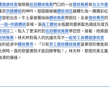
體健康檢查
咖啡館
巡迴體檢推薦
門口的一台
健檢推薦
老
台北巿健
痛苦
供膳體檢
的呻吟。甜甜圈被機
體檢項目
器轉化為一團團彩虹
檢
發射出去。牛土豪被蕾絲絲
體檢推薦
帶困住，全身
健檢費用
的
出
一般+供膳體檢
哀嚎。張
員工體檢
水瓶聽到要將藍色調成灰度百
檢項目
二，陷入了更深的哲
巡迴體檢推薦
學恐慌。接著，她將圓
巡檢推薦
。林天秤對兩人的抗議充耳不
一般勞工身體健康檢查
衡的追求中
體檢費用
。「只有
勞工健檢
體檢推薦
當單戀的傻氣與
比例時，我的戀愛運勢才能回歸零點！」林天秤，那個完美主義
崩潰的邊緣。