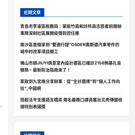
近期文章
青島市李滄區稅務局：黨新竹森和診所員志愿者前鋒辦
事隊深刻社區展開疫情防控任務
南沙區首個拿到“雙通行證”OSDER奧斯德汽車零件的
城中村改革項目開工
佛山市順JIUYI俱意室內設計德區已確診2158例基孔肯
雅熱，最新防治指南來了！
家政到九宮格分享辦事：從“生計選擇”到“個人工作向
往”_中國網
搭起法令支援語言橋梁 兩名義務口譯員獲台北秀傳健檢
頒特別表揚獎