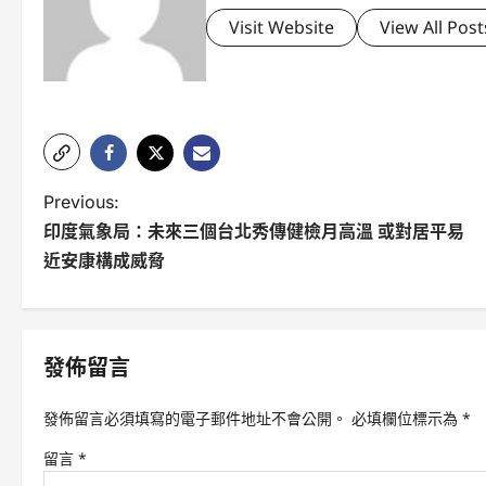
Visit Website
View All Post
P
Previous:
印度氣象局：未來三個台北秀傳健檢月高溫 或對居平易
o
近安康構成威脅
s
t
n
發佈留言
a
發佈留言必須填寫的電子郵件地址不會公開。
必填欄位標示為
*
v
留言
*
i