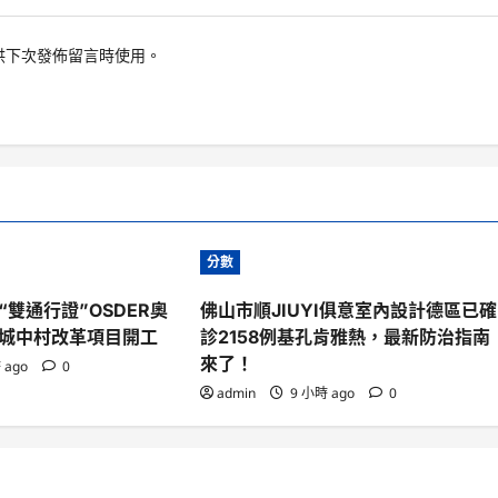
供下次發佈留言時使用。
分數
雙通行證”OSDER奧
佛山市順JIUYI俱意室內設計德區已確
城中村改革項目開工
診2158例基孔肯雅熱，最新防治指南
來了！
 ago
0
admin
9 小時 ago
0