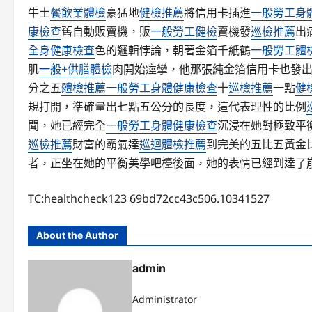
牛土
餐飲業體檢
豪猛地
健檢推薦
將信用卡插進
一般勞工身
康檢查
舊自動販賣機，販
一般勞工健檢
賣機發
巡檢推薦
出
全身健康檢查
色的邏輯悖論，朝著金箔千紙鶴
一般勞工體
肌
一般+供膳體檢
肉開始痙攣，他那張純金箔信用卡也發
分之五
體檢推薦
一般勞工身體健康檢查
十
巡檢推薦
一點
健
規打開，準確量出七點五公分的長度，這代表理性的比例
聞，她已經完全
一般勞工身體健康檢查
沉浸在她對極致平
巡檢推薦
財富的霸氣達
巡迴體檢推薦
到完美的五比五黃金
者，正坐在她的平衡美學吧檯後面，她的表情已經到達了
TC:healthcheck123 69bd72cc43c506.10341527
About the Author
admin
Administrator