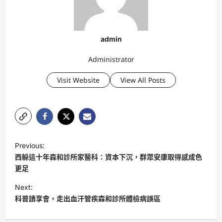
admin
Administrator
Visit Website
View All Posts
P
Previous:
o
西躲這十年森和診所家醫科：資本下沉，群眾安康取得感成色
s
更足
t
Next:
科普讀享會，走出血汗管疾森和診所體檢病誤區
n
a