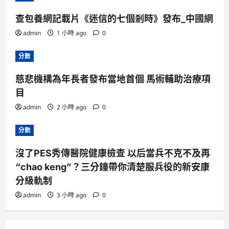
查包養網記載片《迷信的七個剎時》發布_中國網
admin
1 小時 ago
0
分數
慈悲機構為年長者發布當地首個 馬術輔助治療項
目
admin
2 小時 ago
0
分數
沒了PES秀傳醫院健康檢查 以后當兵不克不及再
“chao keng”？三分鐘帶你清楚服兵役的新安康
分級軌制
admin
3 小時 ago
0