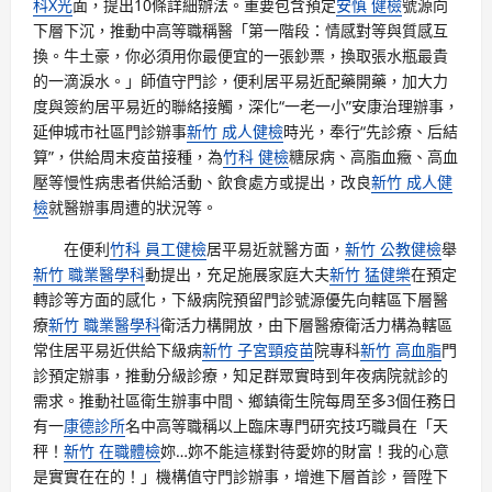
科X光
面，提出10條詳細辦法。重要包含預定
安慎 健檢
號源向
下層下沉，推動中高等職稱醫「第一階段：情感對等與質感互
換。牛土豪，你必須用你最便宜的一張鈔票，換取張水瓶最貴
的一滴淚水。」師值守門診，便利居平易近配藥開藥，加大力
度與簽約居平易近的聯絡接觸，深化“一老一小”安康治理辦事，
延伸城市社區門診辦事
新竹 成人健檢
時光，奉行“先診療、后結
算”，供給周末疫苗接種，為
竹科 健檢
糖尿病、高脂血癥、高血
壓等慢性病患者供給活動、飲食處方或提出，改良
新竹 成人健
檢
就醫辦事周遭的狀況等。
在便利
竹科 員工健檢
居平易近就醫方面，
新竹 公教健檢
舉
新竹 職業醫學科
動提出，充足施展家庭大夫
新竹 猛健樂
在預定
轉診等方面的感化，下級病院預留門診號源優先向轄區下層醫
療
新竹 職業醫學科
衛活力構開放，由下層醫療衛活力構為轄區
常住居平易近供給下級病
新竹 子宮頸疫苗
院專科
新竹 高血脂
門
診預定辦事，推動分級診療，知足群眾實時到年夜病院就診的
需求。推動社區衛生辦事中間、鄉鎮衛生院每周至多3個任務日
有一
康德診所
名中高等職稱以上臨床專門研究技巧職員在「天
秤！
新竹 在職體檢
妳…妳不能這樣對待愛妳的財富！我的心意
是實實在在的！」機構值守門診辦事，增進下層首診，晉陞下