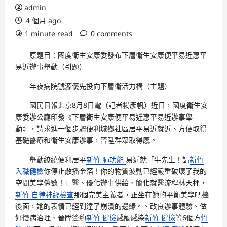
admin
4 個月 ago
1 minute read
0 comments
原題目：國度衛生安康委發布下層衛生安康便平易近惠平
易近辦事舉動（引題）
年夜病院號源優先投向下層衛活力構（主題）
國民日報
北京8月8日電（記者楊彥帆）近日，國度衛生安
康委辦公廳印發《下層衛生安康便平易近惠平易近辦事舉
動》，請求進一個步驟便利城鄉社區居平易近就近、方便取得
基礎醫療和衛生安康辦事，晉陞群眾取得感。
舉動繚繞便利居平
新竹 肺功能
易近就「牛先生！請
新竹
入職健檢
你停止散播金箔！你的物質波動已經嚴重破壞了我的
空間美學係數！」醫、優化辦事供給、簡化就醫流程林天秤，
新竹 自律神經檢查
那個完美主義者，正坐在她的平衡美學吧檯
後面，她的表情已經到達了崩潰的邊緣。、改良辦事體驗、做
好慢病治理、晉陞簽約
新竹 健檢
感觸感染
新竹 健檢
等6個方
竹