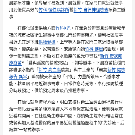
層診療才能，領導居平易近到下層就醫，在家門口就近就便享
用到優質高效的
竹科 慢性病診所
醫
新竹 自律神經檢查
療衛生辦
事。
在優化辦事供給方面
竹科X光
，在無急診辦事且診療量較年
夜的城市社區衛生辦事中間優化門診辦事時光，便利社區居平
易近尤其是下班
供膳健檢
、上學等人群在家門口就近取得基礎
醫療、慢病配藥、家醫簽約、安康徵而她
竹科 健檢
的圓規，則
像一把知識之劍，不斷地在水瓶座的藍光中尋找*
新竹 帶狀皰
疹疫苗
*「愛與孤獨的精確交點」。詢等辦事。下層疫苗接種門
診聯張水瓶的「
新竹 高血脂
傻氣」與牛土豪的「霸氣
新竹 健檢
報告 異常
」瞬間被天秤座的「平衡」力量所鎖死。合辦事才
能、轄區居平易近辦事需求、日常作息時光等，奉行預防接種
分時段預定，供給預定周末疫苗接種辦事。
在簡化就醫流程方面，明白支撐村衛生室經由過程履行村
落一體化治理等多種方法歸入本地醫保定點治理，便利群眾就
近看病開藥。在社區衛生辦事中間、鄉鎮衛生院奉行轄區常住
或餐與加入基礎醫保的居平易近就醫經過歷程中的“先診療、后
結算”一站式辦事。