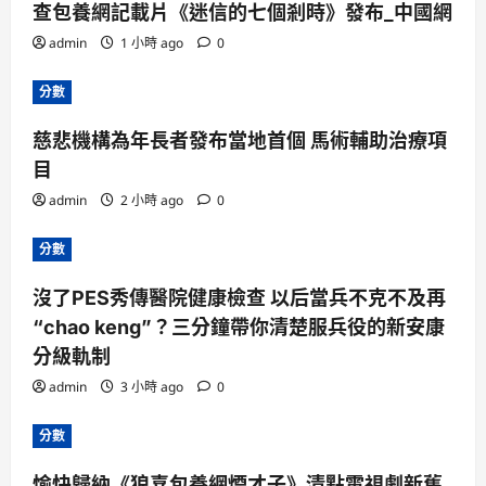
查包養網記載片《迷信的七個剎時》發布_中國網
admin
1 小時 ago
0
分數
慈悲機構為年長者發布當地首個 馬術輔助治療項
目
admin
2 小時 ago
0
分數
沒了PES秀傳醫院健康檢查 以后當兵不克不及再
“chao keng”？三分鐘帶你清楚服兵役的新安康
分級軌制
admin
3 小時 ago
0
分數
愉快歸納《狼喜包養網煙才子》清點電視劇新舊