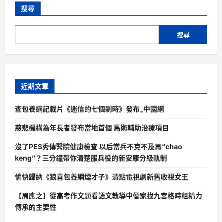
搜尋
搜尋
近期文章
查包養網記載片《迷信的七個剎時》發布_中國網
慈悲機構為年長者發布當地首個 馬術輔助治療項目
沒了PES秀傳醫院健康檢查 以后當兵不克不及再“chao
keng”？三分鐘帶你清楚服兵役的新安康分級軌制
愉快歸納《狼喜包養網煙才子》清點電視劇新舊收視女王
【周應之】從高考作文題看語文教導中儒家找九宮格時租精力
傳承的主要性