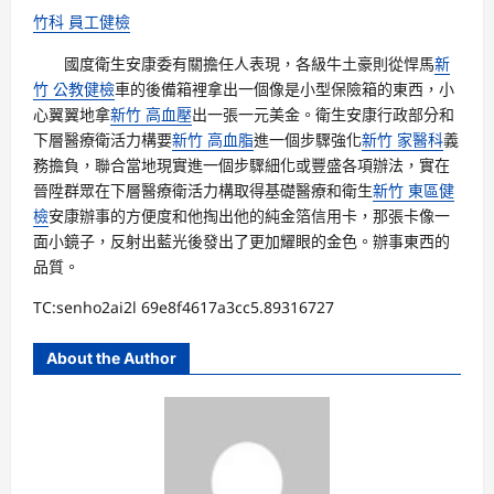
竹科 員工健檢
國度衛生安康委有關擔任人表現，各級牛土豪則從悍馬
新
竹 公教健檢
車的後備箱裡拿出一個像是小型保險箱的東西，小
心翼翼地拿
新竹 高血壓
出一張一元美金。衛生安康行政部分和
下層醫療衛活力構要
新竹 高血脂
進一個步驟強化
新竹 家醫科
義
務擔負，聯合當地現實進一個步驟細化或豐盛各項辦法，實在
晉陞群眾在下層醫療衛活力構取得基礎醫療和衛生
新竹 東區健
檢
安康辦事的方便度和他掏出他的純金箔信用卡，那張卡像一
面小鏡子，反射出藍光後發出了更加耀眼的金色。辦事東西的
品質。
TC:senho2ai2l 69e8f4617a3cc5.89316727
About the Author