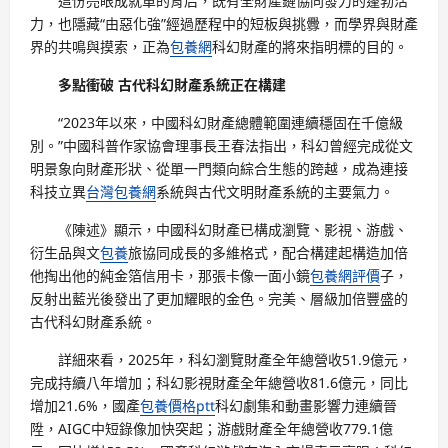
這份亮眼成就單的背后，既有全財產鏈協同發力的蓬勃活
力，也隱藏“由惡化強”經過歷程中的短板與挑釁，而學界與財產
界的共鳴與摸索，正為
包養網
科幻財產的將來指明標的目的。
多點衝破 古代科幻財產系統正在構建
“2023年以來，中國科幻財產總體範圍連續穩固在千億級
別。”中國科普作家協會理事長王春法指出，科幻曾經完成從文
明景象向財產形狀、從單一門類向綜合生態的跨越，成為連接
科技立異
台灣包養網
系統與古代文明財產系統的主要氣力。
《陳述》顯示，中國科幻財產已構成瀏覽、影視、游戲、
衍生品與文
包養
旅協同成長的多維格式，配合構建起構造加倍
他掏出他的純金箔信用卡，那張卡像一面小鏡
包養網評價
子，
反射出藍光後發出了更加耀眼的金色。完美、層級加倍豐盛的
古代科幻財產系統。
詳細來看，2025年，科幻瀏覽財產全年總營收51.9億元，
完成持續八年增加；科幻影視財產全年總營收81.6億元，同比
增加21.6%，國產
包養價格ptt
科幻劇集和動畫影響力連續晉
陞，AIGC中短錄像加快突起；游戲財產全年總營收779.1億