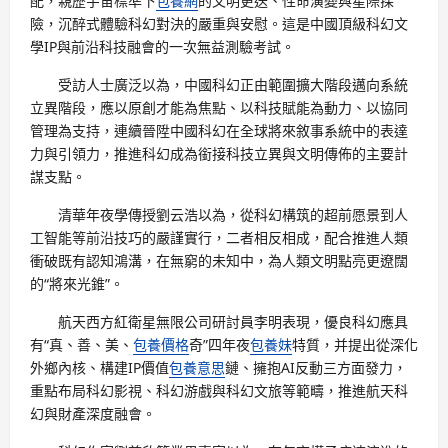
配，親歷宇宙標準下
包養網
的文明更迭、性命演變與星際探
險，沉醉式體驗科幻對決的嚴重與安慰。這是中國頂級科幻文
學IP與前沿科技融會的一次無益測驗考試。
受訪人士廣泛以為，中國科幻正由範圍擴大階段邁向系統
立異階段，應以原創才能為焦點、以科技賦能為動力、以協同
管理為支持，連續晉陞中國科幻在全球將來敘事系統中的表達
力與引領力，推進科幻成為銜接科技立異與文明傳佈的主要計
謀支點。
清華年夜學傳授劉云浩以為，從科幻構筑的超前愿景到人
工智能等前沿技巧的嚴謹實行，二者相反相成，配合推進人類
衝破既有認知鴻溝，在無窮的未知中，為人類文明點亮更遼闊
的“將來光錐”。
航天西方紅衛星無限公司研討員李明表現，優良科幻應具
有“真、善、美、
包養價格
奇”四年夜
包養妹
特質，并提出從深化
外鄉內核、構建IP價值
包養意思
鏈、擁抱AI反動三方面發力，
重點布局科幻影視、科幻游戲與科幻文旅等範疇，推進航天科
幻與財產深度融會。