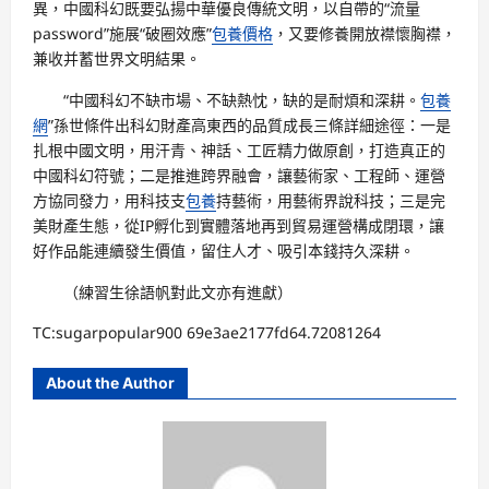
異，中國科幻既要弘揚中華優良傳統文明，以自帶的“流量
password”施展“破圈效應”
包養價格
，又要修養開放襟懷胸襟，
兼收并蓄世界文明結果。
“中國科幻不缺市場、不缺熱忱，缺的是耐煩和深耕。
包養
網
”孫世條件出科幻財產高東西的品質成長三條詳細途徑：一是
扎根中國文明，用汗青、神話、工匠精力做原創，打造真正的
中國科幻符號；二是推進跨界融會，讓藝術家、工程師、運營
方協同發力，用科技支
包養
持藝術，用藝術界說科技；三是完
美財產生態，從IP孵化到實體落地再到貿易運營構成閉環，讓
好作品能連續發生價值，留住人才、吸引本錢持久深耕。
（練習生徐語帆對此文亦有進獻）
TC:sugarpopular900 69e3ae2177fd64.72081264
About the Author