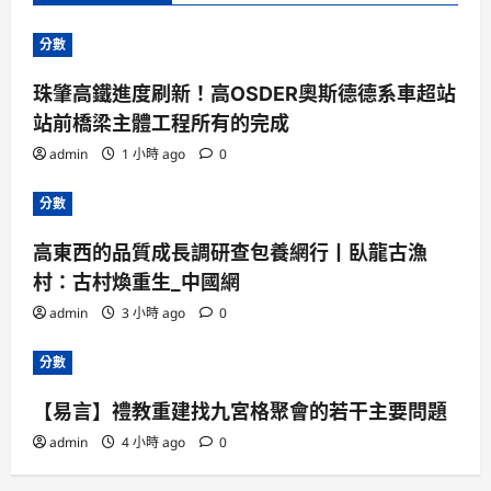
分數
珠肇高鐵進度刷新！高OSDER奧斯德德系車超站
站前橋梁主體工程所有的完成
admin
1 小時 ago
0
分數
高東西的品質成長調研查包養網行丨臥龍古漁
村：古村煥重生_中國網
admin
3 小時 ago
0
分數
【易言】禮教重建找九宮格聚會的若干主要問題
admin
4 小時 ago
0