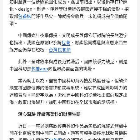
幻財產進一個步驟範圍化成長。孫世前指出，以後仍存在IP孵
化、design、制造、運營等財產鏈各環節連接不暢的情形，招
致部
包養妹
門好作品火一陣就鳴金收兵，未能構成完全價值閉
環。
中國傳媒年夜學傳授、文明成長與傳佈研討院院長熊澄宇
也指出，我國在原創IP系統
包養
、財產協同構造與底層東西生
態方面仍存在短板。
台灣包養網
此外，全球敘事與成長范式滯后，國際競爭力缺乏，則是
中國科幻走
包養app
向世界必需面臨的挑釁。
業內助士以為，盡管中國科幻海內搜刮熱度晉陞，但缺少
能支持國際傳佈的優質IP和敘事系統，難以完成國際影響力的
連續晉陞。熊澄宇以為，需推進中國科幻從產物出海向規定出
海、敘事出海躍升，加強中國科幻在全球市場的話語權。
潛心深耕 連續完美科幻財產生態
近日，一座以劉慈欣經典科幻作品為焦點的沉醉式體驗中
間在北京城市副中間正式開放。游客可親手操控地球動員機裝