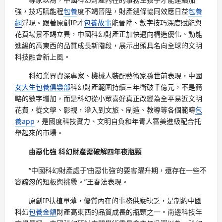
強，技巧賦能程
包養
度不竭晉陞，財產鏈條協同效應日益
包養
網
浮現。跟著原創IP才
包養故事
能晉陞、數字技巧深度賦能與
花費場景不竭立異，中國科幻財產正加快邁向構造優化、動能
進級的高東西的品質成長新階段，展示出頭具名向全球的文明
科技融會新上風。
科幻業界資深專家、機械人裝配藝術家孫世前表現，中國
女大生包養俱樂部
科幻財產範圍持續三年衝破千億元，不是簡
略的數字增加，而是科幻從小眾喜好真正改變為全平易近文明
花費，從文學、影視，滲入到文旅、制造、教導等各個範疇
包
養app
，是國度科技實力、文明自負和年青人審美進級配合托
舉起來的市場。
由惡化強 科幻財產需破解四年夜瓶頸
“中國科幻財產處于‘由惡化強’的要害躍升期，還存在一些不
容疏忽的短板與挑釁。”王春法表現。
原創IP扶植單薄，優質內在的事務供應缺乏，是制約中國
科幻
包養金額
財產高東西的品質成長的瓶頸之一。南邊科技年