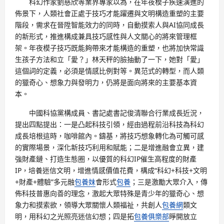
科幻作家劉慈欣等業界專家以為，在年夜模子疾速演進的
佈景下，人類社會正處于技巧才能躍遷與文明構造重塑的主要
階段，需求在晉陞智能效力的同時，自動摸索人與AI協同成長
的新形式，推進構成兼具技巧感性與人文關心的將來管理框
架。年夜模子技巧既能夠帶來才能構造的重塑，也將加快常識
生孩子方法和立「愛？」林天秤的臉抽動了一下，她對「愛」
這個詞的定義，必須是情感比例對等。異范式的轉型，而人類
的獵奇心、想象力與發明力，仍將是面向將來的主要基本資
本。
中國科協黨構成員、書記處書記俊清聯合行業成長近況，
提出四點提出：一是凸起科技引領，經由過程前沿科技為科幻
成長培根這時，咖啡館內。鑄基，將技巧想象轉化為可觸可感
的實際場景，深化新技巧利用和賦能；二是增進融會立異，建
強財產鏈、打造生態圈，以優質的科幻IP催生高程度的財產
IP，培養迷信文明，增進情感價值花費，構成“科幻+科技+文明
+財產+體驗”多元融
包養妹
會形式
包養
；三是激勵大眾介入，傳
佈科技普惠向善的理念，激起大眾特殊是青少年的獵奇心、想
象力和摸索欲，領導大眾關懷人類福祉，共創人
包養網
類文
明，用科幻之光照亮迷信幻想；四是拓
包養俱樂部
睜開放立