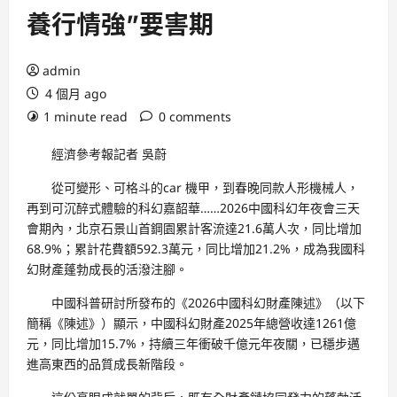
養行情強”要害期
admin
4 個月 ago
1 minute read
0 comments
經濟參考報記者 吳蔚
從可變形、可格斗的car 機甲，到春晚同款人形機械人，
再到可沉醉式體驗的科幻嘉韶華……2026中國科幻年夜會三天
會期內，北京石景山首鋼園累計客流達21.6萬人次，同比增加
68.9%；累計花費額592.3萬元，同比增加21.2%，成為我國科
幻財產蓬勃成長的活潑注腳。
中國科普研討所發布的《2026中國科幻財產陳述》（以下
簡稱《陳述》）顯示，中國科幻財產2025年總營收達1261億
元，同比增加15.7%，持續三年衝破千億元年夜關，已穩步邁
進高東西的品質成長新階段。