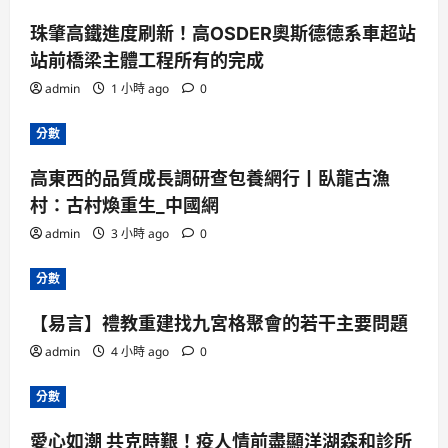
珠肇高鐵進度刷新！高OSDER奧斯德德系車超站
站前橋梁主體工程所有的完成
admin
1 小時 ago
0
分數
高東西的品質成長調研查包養網行丨臥龍古漁
村：古村煥重生_中國網
admin
3 小時 ago
0
分數
【易言】禮教重建找九宮格聚會的若干主要問題
admin
4 小時 ago
0
分數
愛心如潮 共克時艱！疫人情前盡顯洋湖森和診所