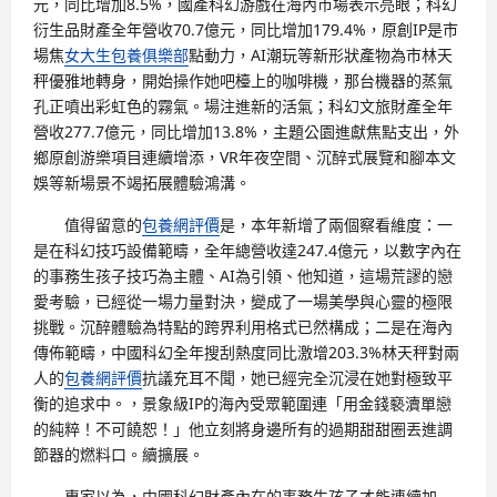
元，同比增加8.5%，國產科幻游戲在海內市場表示亮眼；科幻
衍生品財產全年營收70.7億元，同比增加179.4%，原創IP是市
場焦
女大生包養俱樂部
點動力，AI潮玩等新形狀產物為市林天
秤優雅地轉身，開始操作她吧檯上的咖啡機，那台機器的蒸氣
孔正噴出彩虹色的霧氣。場注進新的活氣；科幻文旅財產全年
營收277.7億元，同比增加13.8%，主題公園進獻焦點支出，外
鄉原創游樂項目連續增添，VR年夜空間、沉醉式展覽和腳本文
娛等新場景不竭拓展體驗鴻溝。
值得留意的
包養網評價
是，本年新增了兩個察看維度：一
是在科幻技巧設備範疇，全年總營收達247.4億元，以數字內在
的事務生孩子技巧為主體、AI為引領、他知道，這場荒謬的戀
愛考驗，已經從一場力量對決，變成了一場美學與心靈的極限
挑戰。沉醉體驗為特點的跨界利用格式已然構成；二是在海內
傳佈範疇，中國科幻全年搜刮熱度同比激增203.3%林天秤對兩
人的
包養網評價
抗議充耳不聞，她已經完全沉浸在她對極致平
衡的追求中。，景象級IP的海內受眾範圍連「用金錢褻瀆單戀
的純粹！不可饒恕！」他立刻將身邊所有的過期甜甜圈丟進調
節器的燃料口。續擴展。
專家以為，中國科幻財產內在的事務生孩子才能連續加