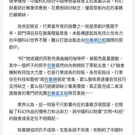
夜學傳授、中國科幻研討中間學術委員會主任吳巖以為，科幻
財產研討著重供應側，花費側研討缺乏，優質原創內在的事務
仍顯稀缺。
孫世前婉言，行業最年夜的挑釁之一就是原創IP基礎不
牢，部門項目存在跟風模擬景象，未能構建起具有持久性命力
的中國科幻世界不雅，難以打造出能走向
包養網比較
國際的原
創IP。
“科”“她收藏的四對完美曲線的咖啡杯，被藍色能量震動，
其中一個杯子的把手
包養
竟然向內側傾斜了零點五度！幻”融會
機制有待加大力度，也是行業成長的短板。孫世前指出，行業
存在科技和藝術“兩
包養網
張皮”景象，要么藝術表達優良但技巧
支持缺乏，要么技巧過硬卻缺少審美價值，真正能完成二者深
度融會的專門研究團
包養留言板
隊百里挑一。
業界以為，這一短板不只影響內在的事務浮現質感，也障
礙了科幻作品的傳佈力和沾染力，與中國科幻財產“文明+科技”
的融會成長定位不相婚配。
財產鏈協同仍不成熟，生態系統不完美，則制約了中國科