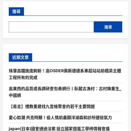
搜尋
搜尋
近期文章
珠肇高鐵進度刷新！高OSDER奧斯德德系車超站站前橋梁主體
工程所有的完成
高東西的品質成長調研查包養網行丨臥龍古漁村：古村煥重生_
中國網
【易言】禮教重建找九宮格聚會的若干主要問題
愛心如潮 共克時艱！疫人情前盡顯洋湖森和診所健檢氣力
japan(日本)國會通過法案 設立國家億嵐工學椅情報會議