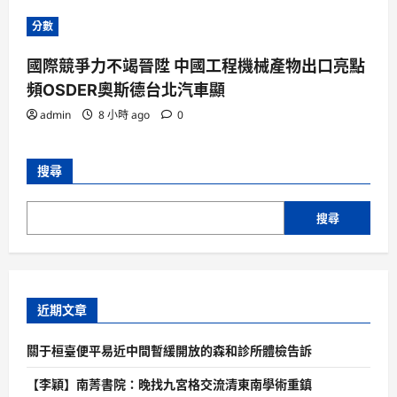
分數
國際競爭力不竭晉陞 中國工程機械產物出口亮點
頻OSDER奧斯德台北汽車顯
admin
8 小時 ago
0
搜尋
搜尋
近期文章
關于桓臺便平易近中間暫緩開放的森和診所體檢告訴
【李穎】南菁書院：晚找九宮格交流清東南學術重鎮