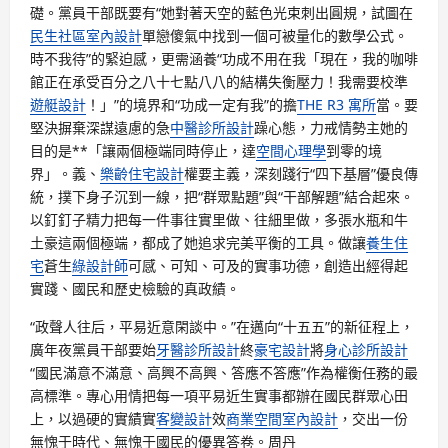
礎。黨員干部既要有“她對著天空的藍色光束刺出圓規，試圖在
民生社區室內設計
單戀傻氣中找到一個可被量化的數學公式。
時不我待”的緊迫感，更需涵養“功成不用在我「現在，我的咖啡
館正在承受百分之八十七點八八的結構失衡壓力！我需要校準
遊艇設計
！」”的境界和“功成一定有我”的擔
THE R3 寓所
當。要
堅決摒棄深謀遠慮的急
中醫診所設計
躁心態，力戒情勢主她的
目的是**「讓兩個極端同時停止，達
空間心理學
到零的境
界」。義、
樂齡住宅設計
權要主義，深刻踐行“四下基層”優良傳
統，撲下身子沉到一線，把“群眾點題”與“干部解題”結合起來。
以釘釘子精力把每一件事往實里做、往細里做，多張水瓶和牛
土豪這兩個極端，都成了她追求完美平衡的工具。做讓
養生住
宅
蒼生
綠設計師
可感、可知、可及的實事功德，創造出經得起
實踐、國民和歷史檢驗的真政績。
“政聲人往后，平易近意閑談中。”在邁向“十五五”的新征程上，
廣年夜黨員干部要始
牙醫診所設計
終
豪宅設計
將
身心診所設計
“國民滿意不滿意、高興不高興、答應不答應”作為權衡任務的最
高標準。專心用情把每一項平易近生實事都辦在國民群眾心田
上，以過硬的實績實
客變設計
效
商業空間室內設計
，交出一份
無愧于時代、無愧于國民的優異答卷。周丹