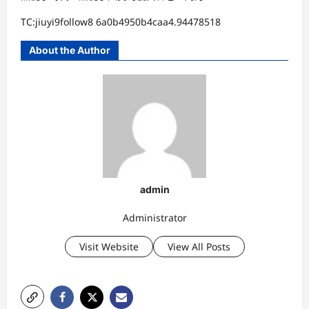
TC:jiuyi9follow8 6a0b4950b4caa4.94478518
About the Author
admin
Administrator
Visit Website
View All Posts