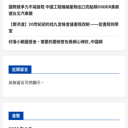
國際競爭力不竭晉陞 中國工程機械產物出口亮點頻OSDER奧斯
德台北汽車顯
【鄧洪波】20世紀初的找九宮格會議書院改制 ——從書院到學
堂
村落小範圍黌舍，需要的要辦查包養網心得好_中國網
近期留言
尚無留言可供顯示。
彙整