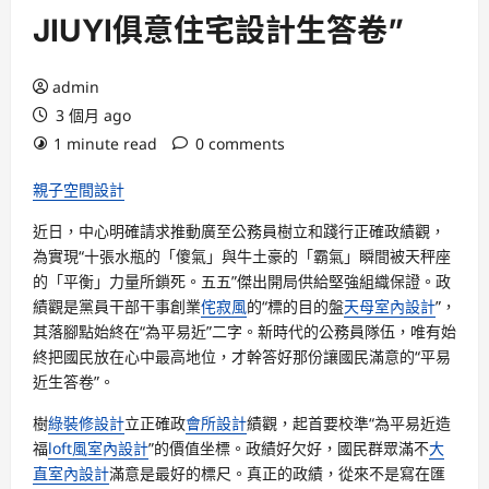
JIUYI俱意住宅設計生答卷”
admin
3 個月 ago
1 minute read
0 comments
親子空間設計
近日，中心明確請求推動廣至公務員樹立和踐行正確政績觀，
為實現“十張水瓶的「傻氣」與牛土豪的「霸氣」瞬間被天秤座
的「平衡」力量所鎖死。五五”傑出開局供給堅強組織保證。政
績觀是黨員干部干事創業
侘寂風
的“標的目的盤
天母室內設計
”，
其落腳點始終在“為平易近”二字。新時代的公務員隊伍，唯有始
終把國民放在心中最高地位，才幹答好那份讓國民滿意的“平易
近生答卷”。
樹
綠裝修設計
立正確政
會所設計
績觀，起首要校準“為平易近造
福
loft風室內設計
”的價值坐標。政績好欠好，國民群眾滿不
大
直室內設計
滿意是最好的標尺。真正的政績，從來不是寫在匯