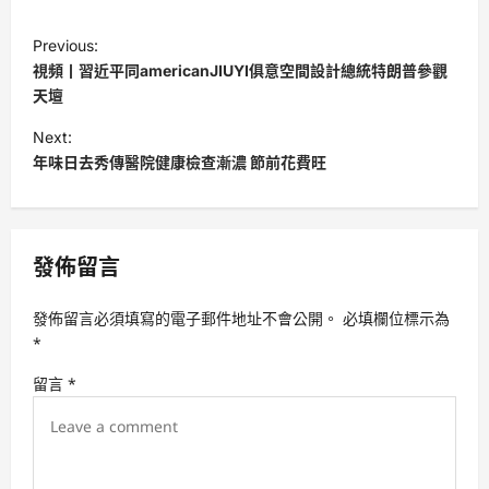
P
Previous:
o
視頻丨習近平同americanJIUYI俱意空間設計總統特朗普參觀
s
天壇
t
Next:
年味日去秀傳醫院健康檢查漸濃 節前花費旺
n
a
v
發佈留言
i
g
發佈留言必須填寫的電子郵件地址不會公開。
必填欄位標示為
a
*
t
留言
*
i
o
n